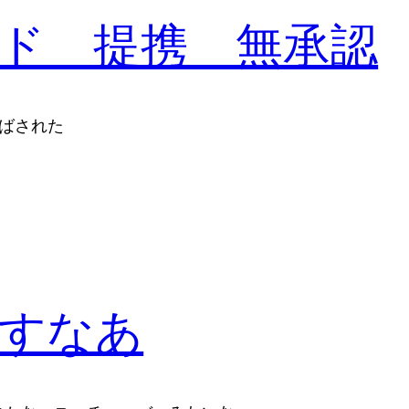
ド 提携 無承認
とばされた
すなあ