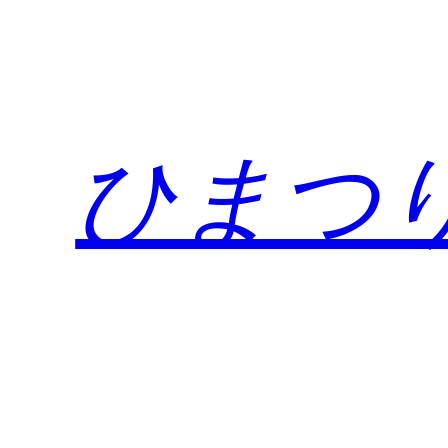
内
容
を
ス
キ
ひまつ
ッ
プ