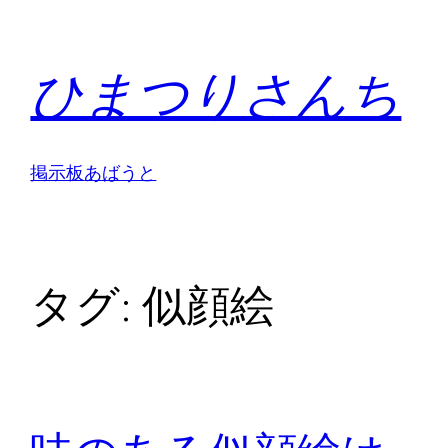
内
容
ひまつりさんち
を
ス
キ
ッ
掲示板
あばうと
プ
タグ:
似顔絵