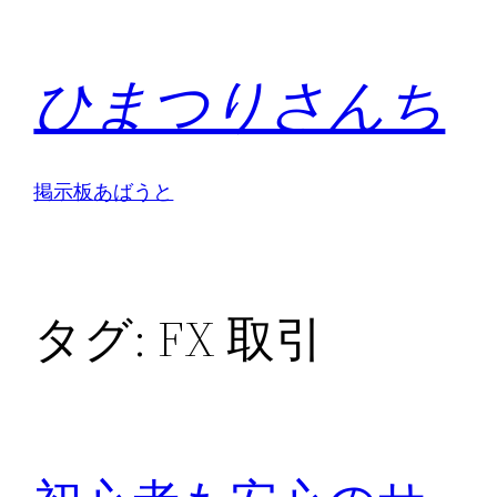
内
容
ひまつりさんち
を
ス
キ
ッ
掲示板
あばうと
プ
タグ:
FX 取引