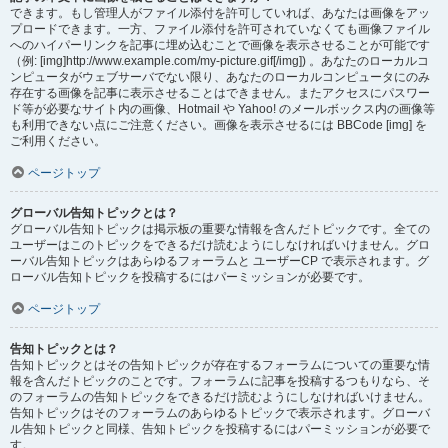
できます。もし管理人がファイル添付を許可していれば、あなたは画像をアッ
プロードできます。一方、ファイル添付を許可されていなくても画像ファイル
へのハイパーリンクを記事に埋め込むことで画像を表示させることが可能です
（例: [img]http://www.example.com/my-picture.gif[/img]) 。あなたのローカルコ
ンピュータがウェブサーバでない限り、あなたのローカルコンピュータにのみ
存在する画像を記事に表示させることはできません。またアクセスにパスワー
ド等が必要なサイト内の画像、Hotmail や Yahoo! のメールボックス内の画像等
も利用できない点にご注意ください。画像を表示させるには BBCode [img] を
ご利用ください。
ページトップ
グローバル告知トピックとは？
グローバル告知トピックは掲示板の重要な情報を含んだトピックです。全ての
ユーザーはこのトピックをできるだけ読むようにしなければいけません。グロ
ーバル告知トピックはあらゆるフォーラムと ユーザーCP で表示されます。グ
ローバル告知トピックを投稿するにはパーミッションが必要です。
ページトップ
告知トピックとは？
告知トピックとはその告知トピックが存在するフォーラムについての重要な情
報を含んだトピックのことです。フォーラムに記事を投稿するつもりなら、そ
のフォーラムの告知トピックをできるだけ読むようにしなければいけません。
告知トピックはそのフォーラムのあらゆるトピックで表示されます。グローバ
ル告知トピックと同様、告知トピックを投稿するにはパーミッションが必要で
す。