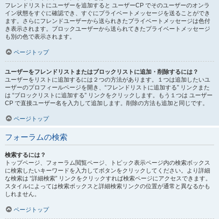
フレンドリストにユーザーを追加すると ユーザーCP でそのユーザーのオンラ
イン状態をすぐに確認でき、すぐにプライベートメッセージを送ることができ
ます。さらにフレンドユーザーから送られきたプライベートメッセージは色付
き表示されます。ブロックユーザーから送られてきたプライベートメッセージ
も別の色で表示されます。
ページトップ
ユーザーをフレンドリストまたはブロックリストに追加・削除するには？
ユーザーをリストに追加するには２つの方法があります。１つは追加したいユ
ーザーのプロフィールページを開き、“フレンドリストに追加する” リンクまた
は “ブロックリストに追加する” リンクをクリックします。もう１つは ユーザー
CP で直接ユーザー名を入力して追加します。削除の方法も追加と同じです。
ページトップ
フォーラムの検索
検索するには？
トップページ、フォーラム閲覧ページ、トピック表示ページ内の検索ボックス
に検索したいキーワードを入力してボタンをクリックしてください。より詳細
な検索は “詳細検索” リンクをクリックすれば検索ページにアクセスできます。
スタイルによっては検索ボックスと詳細検索リンクの位置が通常と異なるかも
しれません。
ページトップ