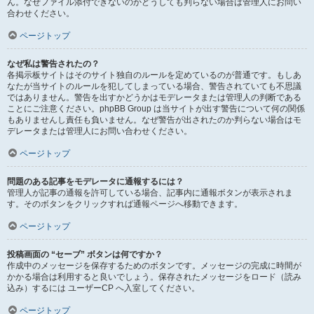
ん。なぜファイル添付できないのかどうしても判らない場合は管理人にお問い
合わせください。
ページトップ
なぜ私は警告されたの？
各掲示板サイトはそのサイト独自のルールを定めているのが普通です。もしあ
なたが当サイトのルールを犯してしまっている場合、警告されていても不思議
ではありません。警告を出すかどうかはモデレータまたは管理人の判断である
ことにご注意ください。phpBB Group は当サイトが出す警告について何の関係
もありませんし責任も負いません。なぜ警告が出されたのか判らない場合はモ
デレータまたは管理人にお問い合わせください。
ページトップ
問題のある記事をモデレータに通報するには？
管理人が記事の通報を許可している場合、記事内に通報ボタンが表示されま
す。そのボタンをクリックすれば通報ページへ移動できます。
ページトップ
投稿画面の “セーブ” ボタンは何ですか？
作成中のメッセージを保存するためのボタンです。メッセージの完成に時間が
かかる場合は利用すると良いでしょう。保存されたメッセージをロード（読み
込み）するには ユーザーCP へ入室してください。
ページトップ