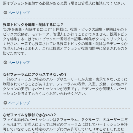
票オプションを追加する必要があると思う場合は管理人に相談してください。
ページトップ
投票トピックを編集・削除するには？
“記事を編集・削除するには？” と同様に、投票トピックの編集・削除はそのト
ピックの投稿者、モデレータ、管理人しか行うことができません。投票トピッ
クを編集するにはそのトピックの一番最初の記事の編集ボタンをクリックして
ください。一票でも投票されている投票トピックの編集・削除はモデレータか
管理人しか行えません。これは投票オプションが投票期間中に変更されるのを
防ぐためです。
ページトップ
なぜフォーラムにアクセスできないの？
一部のフォーラムは特定のグループやユーザーしか入室・表示できないように
制限されていることがあります。フォーラムの表示、入室、投稿、その他のア
クションの実行にはパーミッションが必要です。モデレータか管理人にパーミ
ッションを与えてもらうようお問い合わせください。
ページトップ
なぜファイルを添付できないの？
ファイル添付のパーミッションは各フォーラム、各グループ、各ユーザーに与
えられます。管理人によっては特定のフォーラムに対してパーミッションを許
可していなかったり特定のグループにのみ許可していたりするかもしれませ