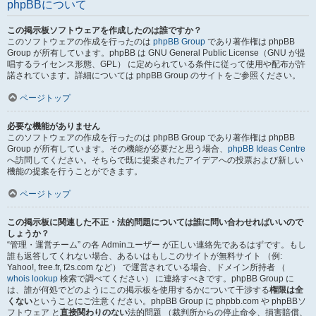
phpBBについて
この掲示板ソフトウェアを作成したのは誰ですか？
このソフトウェアの作成を行ったのは
phpBB Group
であり著作権は phpBB
Group が所有しています。phpBB は GNU General Public License（GNU が提
唱するライセンス形態、GPL） に定められている条件に従って使用や配布が許
諾されています。詳細については phpBB Group のサイトをご参照ください。
ページトップ
必要な機能がありません
このソフトウェアの作成を行ったのは phpBB Group であり著作権は phpBB
Group が所有しています。その機能が必要だと思う場合、
phpBB Ideas Centre
へ訪問してください。そちらで既に提案されたアイデアへの投票および新しい
機能の提案を行うことができます。
ページトップ
この掲示板に関連した不正・法的問題については誰に問い合わせればいいので
しょうか？
“管理・運営チーム” の各 Adminユーザー が正しい連絡先であるはずです。もし
誰も返答してくれない場合、あるいはもしこのサイトが無料サイト （例:
Yahoo!, free.fr, f2s.com など） で運営されている場合、ドメイン所持者 （
whois lookup
検索で調べてください） に連絡すべきです。phpBB Group に
は、誰が何処でどのようにこの掲示板を使用するかについて干渉する
権限は全
くない
ということにご注意ください。phpBB Group に phpbb.com や phpBBソ
フトウェア と
直接関わりのない
法的問題 （裁判所からの停止命令、損害賠償、