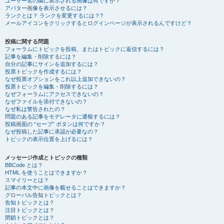
ユーザー名の隣に表示される画像は何ですか？
アバター画像を表示させるには？
ランクとは？ ランクを変更するには？?
メールアイコンをクリックするとログインページが表示されるんですけど？
投稿に関する問題
フォーラムにトピックを投稿、またはトピックに返信するには？
記事を編集・削除するには？
自分の記事にサインを追加するには？
投票トピックを作成するには？
なぜ投票オプションをこれ以上追加できないの？
投票トピックを編集・削除するには？
なぜフォーラムにアクセスできないの？
なぜファイルを添付できないの？
なぜ私は警告されたの？
問題のある記事をモデレータに通報するには？
投稿画面の “セーブ” ボタンは何ですか？
なぜ投稿した記事に承認が必要なの？
トピックの表示位置を上げるには？
メッセージ作成とトピックの種類
BBCode とは？
HTML を使うことはできますか？
スマイリーとは？
記事の本文中に画像を載せることはできますか？
グローバル告知トピックとは？
告知トピックとは？
注目トピックとは？
閉鎖トピックとは？