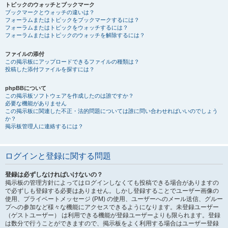
トピックのウォッチとブックマーク
ブックマークとウォッチの違いは？
フォーラムまたはトピックをブックマークするには？
フォーラムまたはトピックをウォッチするには？
フォーラムまたはトピックのウォッチを解除するには？
ファイルの添付
この掲示板にアップロードできるファイルの種類は？
投稿した添付ファイルを探すには？
phpBBについて
この掲示板ソフトウェアを作成したのは誰ですか？
必要な機能がありません
この掲示板に関連した不正・法的問題については誰に問い合わせればいいのでしょう
か？
掲示板管理人に連絡するには？
ログインと登録に関する問題
登録は必ずしなければいけないの？
掲示板の管理方針によってはログインしなくても投稿できる場合がありますの
で必ずしも登録する必要はありません。しかし登録することでユーザー画像の
使用、プライベートメッセージ (PM) の使用、ユーザーへのメール送信、グルー
プへの参加など様々な機能にアクセスできるようになります。未登録ユーザー
（ゲストユーザー） は利用できる機能が登録ユーザーよりも限られます。登録
は数分で行うことができますので、掲示板をよく利用する場合はユーザー登録