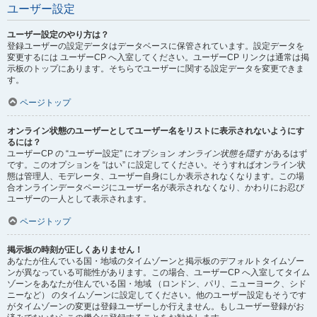
ユーザー設定
ユーザー設定のやり方は？
登録ユーザーの設定データはデータベースに保管されています。設定データを
変更するには ユーザーCP へ入室してください。ユーザーCP リンクは通常は掲
示板のトップにあります。そちらでユーザーに関する設定データを変更できま
す。
ページトップ
オンライン状態のユーザーとしてユーザー名をリストに表示されないようにす
るには？
ユーザーCP の “ユーザー設定” にオプション
オンライン状態を隠す
があるはず
です。このオプションを “はい” に設定してください。そうすればオンライン状
態は管理人、モデレータ、ユーザー自身にしか表示されなくなります。この場
合オンラインデータページにユーザー名が表示されなくなり、かわりにお忍び
ユーザーの一人として表示されます。
ページトップ
掲示板の時刻が正しくありません！
あなたが住んでいる国・地域のタイムゾーンと掲示板のデフォルトタイムゾー
ンが異なっている可能性があります。この場合、ユーザーCP へ入室してタイム
ゾーンをあなたが住んでいる国・地域 （ロンドン、パリ、ニューヨーク、シド
ニーなど） のタイムゾーンに設定してください。他のユーザー設定もそうです
がタイムゾーンの変更は登録ユーザーしか行えません。もしユーザー登録がお