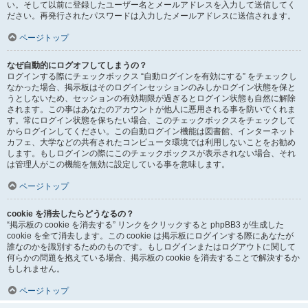
い。そして以前に登録したユーザー名とメールアドレスを入力して送信してく
ださい。再発行されたパスワードは入力したメールアドレスに送信されます。
ページトップ
なぜ自動的にログオフしてしまうの？
ログインする際にチェックボックス “自動ログインを有効にする” をチェックし
なかった場合、掲示板はそのログインセッションのみしかログイン状態を保と
うとしないため、セッションの有効期限が過ぎるとログイン状態も自然に解除
されます。この事はあなたのアカウントが他人に悪用される事を防いでくれま
す。常にログイン状態を保ちたい場合、このチェックボックスをチェックして
からログインしてください。この自動ログイン機能は図書館、インターネット
カフェ、大学などの共有されたコンピュータ環境では利用しないことをお勧め
します。もしログインの際にこのチェックボックスが表示されない場合、それ
は管理人がこの機能を無効に設定している事を意味します。
ページトップ
cookie を消去したらどうなるの？
“掲示板の cookie を消去する” リンクをクリックすると phpBB3 が生成した
cookie を全て消去します。この cookie は掲示板にログインする際にあなたが
誰なのかを識別するためのものです。もしログインまたはログアウトに関して
何らかの問題を抱えている場合、掲示板の cookie を消去することで解決するか
もしれません。
ページトップ