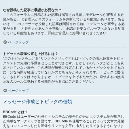
なぜ投稿した記事に承認が必要なの？
「このフォーラムに投稿された記事は閲覧される前にモデレータが審査する必
要がある」 と管理人がそのフォーラムを判断している可能性があります。ある
いは 「このユーザーが投稿した記事は閲覧される前にモデレータが審査する必
要がある」 と管理人があなたを判断し、承認が必要なグループへあなたを配置
している可能性もあります。詳細は管理人にお問い合わせください
ページトップ
トピックの表示位置を上げるには？
“このトピックを上げる” リンクをクリックすればトピックの表示位置をトピッ
クリストの先頭に移動させることができます。しかしそのリンクがどこにも表
示されていない場合、この機能が無効に設定されているかトピックを上げるの
に十分な時間が経過していないかのどちらかが考えられます。トピックに返信
してもトピックは上がりますが、トピックを上げるためだけに返信するのは掲
示板のルールに抵触する可能性がある点にご注意ください。
ページトップ
メッセージ作成とトピックの種類
BBCode とは？
BBCode はユーザーの利便性・システムの安全性のためにシステム側が用意し
た簡単なマークアップ言語です。BBCode を使用することによって文章の見栄
えをコントロールしたり画像やリンクを文章に挿入したりできるようになりま