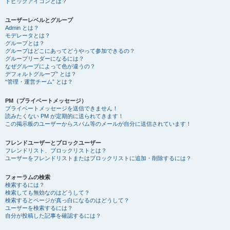
トピックアイコンとは？
ユーザーレベルとグループ
Admin とは？
モデレータとは？
グループとは？
グループはどこにあってどうやって参加できるの？
グループリーダーになるには？
なぜグループによって色が違うの？
デフォルトグループ” とは？
“管理・運営チーム” とは？
PM（プライベートメッセージ）
プライベートメッセージを送信できません！
読みたくない PM が定期的に送られてきます！
この掲示板のユーザーからスパム等のメールが自分に送信されています！
フレンドユーザーとブロックユーザー
フレンドリスト、ブロックリストとは？
ユーザーをフレンドリストまたはブロックリストに追加・削除するには？
フォーラムの検索
検索するには？
検索しても無効なのはどうして？
検索するとページが真っ白になるのはどうして？
ユーザーを検索するには？
自分が投稿した記事を確認するには？