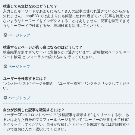
検索しても無効なのはどうして？
入力したキーワードがあまりにもたくさんの記事に使われ過ぎているからかも
知れません。 phpBB3 ではあまりにも頻繁に使われ過ぎていて記事を特定でき
ないようなキーワードをインデクスすることはありません。記事を特定できそ
うなキーワードで検索するか、詳細検索を活用してください。
ページトップ
検索するとページが真っ白になるのはどうして？
検索結果が多すぎてサーバに負担をかけ過ぎています。詳細検索ページで キー
ワード検索 と フォーラムの絞り込み を行ってください。
ページトップ
ユーザーを検索するには？
“メンバーリスト” ページを開き、 “ユーザー検索” リンクをクリックしてくださ
い。
ページトップ
自分が投稿した記事を確認するには？
ユーザーCP のフロントページで “投稿記事を表示する” をクリックするか、あ
るいはあなた自身のプロフィールページを開いて “ユーザーの記事を全て検索”
をクリックしてください。自分が投稿したトピックを確認するには詳細検索ペ
ージで適切に入力・選択してください。