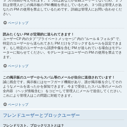
３つの理由が考えられます。１つ目はあなたが登録ユーザーでないため、２つ
目は管理人がこの掲示板の PM 機能を停止しているため、３つ目は管理人があ
なたの PM の使用を禁止しているためです。詳細は管理人にお問い合わせくだ
さい。
ページトップ
読みたくない PM が定期的に送られてきます！
ユーザーCP 内のタブ “プライベートメッセージ” 内の “ルール & フォルダ” で、
特定のユーザーから送られてきた PM だけをブロックするルールを設定できま
す。もし特定のユーザーから誹謗中傷を含む PM が送られている場合はモデレ
ーターに知らせてください。モデレーターはユーザーの PM の使用を禁止でき
ます。
ページトップ
この掲示板のユーザーからスパム等のメールが自分に送信されています！
誠に残念です。掲示板にはセーフガード機能があり、誰が掲示板を介してその
ようなメールを送ったかを探知できます。今まで受信したスパム等のメールの
全内容 （ヘッダ情報含む） をコピーして管理人にメールで送信してください。
これにより管理人はこの問題に対処できます。
ページトップ
フレンドユーザーとブロックユーザー
フレンドリスト、ブロックリストとは？