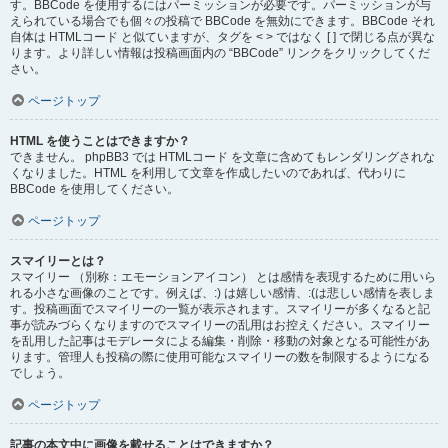
す。BBCode を使用するにはパーミッションが必要です。パーミッションが与
えられている場合でも個々の投稿で BBCode を無効にできます。BBCode それ
自体は HTMLコード と似ていますが、タグを < > ではなく [ ] で閉じる点が異な
ります。より詳しい情報は投稿画面内の “BBCode” リンクをクリックしてくだ
さい。
ページトップ
HTML を使うことはできますか？
できません。 phpBB3 では HTMLコード を文章に含めてもレンダリングされな
くなりました。HTML を利用して文章を作成したいのであれば、代わりに
BBCode を使用してください。
ページトップ
スマイリーとは？
スマイリー （別称：エモーションアイコン） とは感情を表現するために用いら
れる小さな画像のことです。例えば、:) は嬉しい感情、:(は悲しい感情を表しま
す。投稿画面でスマイリーの一覧が表示されます。スマイリーが多くなると記
事が読みづらくなりますのでスマイリーの乱用はお控えください。スマイリー
を乱用した記事はモデレータによる編集・削除・移動の対象となる可能性があ
ります。管理人も投稿の際に使用可能なスマイリーの数を制限するようになる
でしょう。
ページトップ
記事の本文中に画像を載せることはできますか？