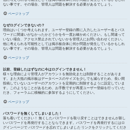
ない事です。その場合、管理人は問題を解決する必要があるでしょう。
ページトップ
なぜログインできないの？
理由はいくつか考えられます。ユーザー登録の際に入力したユーザー名とパス
ワードに間違いがなかったかどうかを今一度お確かめください。もし間違って
いない場合、アクセス禁止されていないかを管理人にお問い合わせください。
他に考えられる可能性としては掲示板自体に何か問題が発生しているかもしれ
ない事です。その場合、管理人は問題を解決する必要があるでしょう。
ページトップ
以前、登録したはずなのに今はログインできません！
様々な理由により管理人がアカウントを無効化または削除することがありま
す。また大抵の掲示板はデータベースのサイズを少しでも減らすため、長い間
投稿していないユーザーのアカウントを定期的に削除するように設定していま
す。このようなことがあるため、お手数ですが再度ユーザー登録を行っていた
だき、フォーラムに積極的に参加するようにしてください。
ページトップ
パスワードを無くしてしまいました！
落ち着いてください！ 無くしたパスワードを取り戻すことはできませんが新し
いパスワードを再発行することならできます。パスワードを再発行するにはロ
グインページで
パスワードを忘れてしまいました
リンクをクリックしてくださ