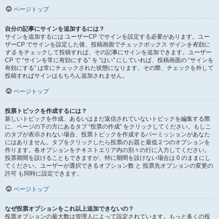
ページトップ
自分の記事にサインを追加するには？
サインを追加するには ユーザーCP でサインを設定する必要があります。ユー
ザーCP でサインを設定した後、投稿画面でチェックボックス
サインを有効に
する
をチェックして投稿すれば、その記事にサインを追加できます。ユーザー
CP で “サインを常に有効にする” を “はい” にしていれば、投稿画面の “サインを
有効にする” は常にチェックされた状態になります。その際、チェックを外して
投稿すればサインはもちろん追加されません。
ページトップ
投票トピックを作成するには？
新しいトピックを作成、あるいはまだ返信されていないトピックを編集する際
に、ページの下の方にあるタブ “投票の作成” をクリックしてください。もしこ
のタブが表示されない場合、投票トピックを作成するパーミッションがあなた
にはありません。タブをクリックしたら投票のお題と最低２つのオプションを
作ります。各オプションをテキストエリア内の別々の行に入力してください。
投票期間を設けることもできますが、特に期間を設けない場合は 0 のままにし
てください。ユーザーが選択できるオプション数 と 投票先オプションの変更の
許可 も同時に設定できます。
ページトップ
なぜ投票オプションをこれ以上追加できないの？
投票オプションの最大数は管理人によって設定されています。もっと多くの投