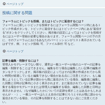
ページトップ
投稿に関する問題
フォーラムにトピックを投稿、またはトピックに返信するには？
フォーラムに新しいトピックを投稿するにはフォーラム閲覧ページ内にあるト
ピック作成ボタンを、トピックに返信するにはトピックページ内にある“返信す
る”ボタンをクリックしてください。掲示板の設定によってはトピックを投稿す
るにはユーザー登録が必要な場合があります。フォーラム閲覧ページの下の方
に、そのフォーラムにおけるあなたのパーミッションがリスト表示されている
はずです。例、トピック投稿: 可、ファイル添付: 可 など。
ページトップ
記事を編集・削除するには？
管理人かモデレータでない限り、通常は一般ユーザーが他のユーザーの記事を
編集・削除することはできません。編集を行う場合は編集したい記事の編集ボ
タンをクリックします。掲示板の設定によってはその記事が作成されてから長
い時間が経過していると編集できない場合がある点にご注意ください。もし編
集しようとしている記事が誰かから既に返信されている場合、編集後に編集し
た回数と日時が記事内に小さく表示されます。まだ返信されていない記事を編
集する場合やモデレータまたは管理人が編集する場合、編集した回数と日時は
表示されません （なぜ編集したかについての足跡を残すことはあるかもしれま
せんが・・） 。一般ユーザーはたとえ自分の記事だろうとそれが既に誰かから
返信されている場合、その記事を削除することはできない点にご注意くださ
い。