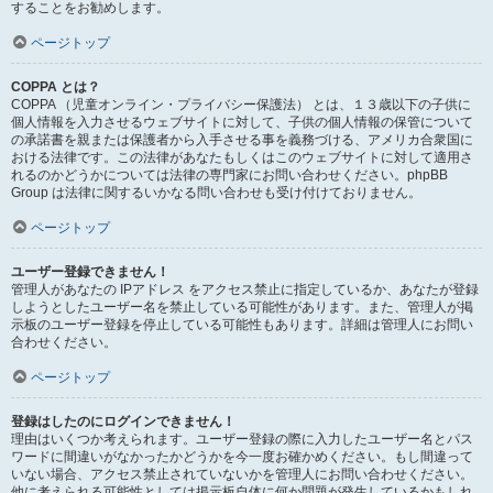
することをお勧めします。
ページトップ
COPPA とは？
COPPA （児童オンライン・プライバシー保護法） とは、１３歳以下の子供に
個人情報を入力させるウェブサイトに対して、子供の個人情報の保管について
の承諾書を親または保護者から入手させる事を義務づける、アメリカ合衆国に
おける法律です。この法律があなたもしくはこのウェブサイトに対して適用さ
れるのかどうかについては法律の専門家にお問い合わせください。phpBB
Group は法律に関するいかなる問い合わせも受け付けておりません。
ページトップ
ユーザー登録できません！
管理人があなたの IPアドレス をアクセス禁止に指定しているか、あなたが登録
しようとしたユーザー名を禁止している可能性があります。また、管理人が掲
示板のユーザー登録を停止している可能性もあります。詳細は管理人にお問い
合わせください。
ページトップ
登録はしたのにログインできません！
理由はいくつか考えられます。ユーザー登録の際に入力したユーザー名とパス
ワードに間違いがなかったかどうかを今一度お確かめください。もし間違って
いない場合、アクセス禁止されていないかを管理人にお問い合わせください。
他に考えられる可能性としては掲示板自体に何か問題が発生しているかもしれ