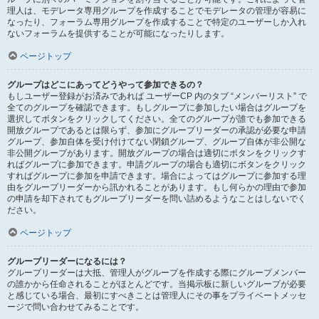
理人は、モデレータ専用グループを作成することでモデレータの管理が容易に
なったり、フォーラム専用グループを作成することで特定のユーザーしか入れ
ないフォーラムを提供することが可能になったりします。
ページトップ
グループはどこにあってどうやって参加できるの？
もしユーザー登録がお済みであれば ユーザーCP 内のタブ “メンバーリスト” で
全てのグループを確認できます。もしグループに参加したい場合はグループを
選択してボタンをクリックしてください。全てのグループが誰でも参加できる
開放グループであるとは限らず、参加にグループリーダーの承認が必要な申請
グループ、参加自体を受け付けてない閉鎖グループ、グループ自体が非公開な
非公開グループがあります。開放グループの場合は適切にボタンをクリックす
ればグループに参加できます。申請グループの場合も適切にボタンをクリック
すればグループに参加を申請できます。場合によってはグループに参加する理
由をグループリーダーから訊かれることがあります。もし何らかの理由で参加
の申請を却下されてもグループリーダーを問い詰めるようなことはしないでく
ださい。
ページトップ
グループリーダーになるには？
グループリーダーは大抵、管理人がグループを作成する際にグループメンバー
の誰かから任命されることがほとんどです。当掲示板に新しいグループが必要
と感じている場合、最初にすべきことは管理人にその事をプライベートメッセ
ージで問い合わせてみることです。