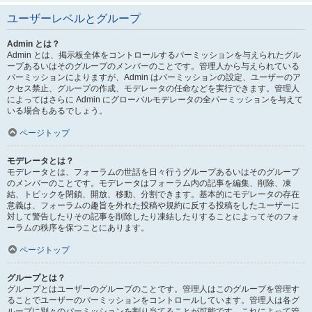
ユーザーレベルとグループ
Admin とは？
Admin とは、掲示板全体をコントロールするパーミッションを与えられたグル
ープあるいはそのグループのメンバーのことです。管理人から与えられている
パーミッションによりますが、Admin はパーミッションの設定、ユーザーのア
クセス禁止、グループの作成、モデレータの任命などを実行できます。管理人
によってはさらに Admin にグローバルモデレータの全パーミッションを与えて
いる場合もあるでしょう。
ページトップ
モデレータとは？
モデレータとは、フォーラムの世話を日々行うグループあるいはそのグループ
のメンバーのことです。モデレータはフォーラム内の記事を編集、削除、凍
結、トピックを閉鎖、開放、移動、分割できます。基本的にモデレータの存在
意義は、フォーラムの趣旨を外れた投稿や規約に反する投稿をしたユーザーに
対して警告したりその記事を削除したり凍結したりすることによってそのフォ
ーラムの秩序を保つことにあります。
ページトップ
グループとは？
グループとはユーザーのグループのことです。管理人はこのグループを管理す
ることでユーザーのパーミッションをコントロールしています。管理人は各グ
ループに別々のパーミッションを割り当てることが可能です。これによって管