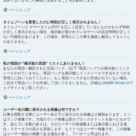
済みでないならこの機会に登録することをお勧めします。
ページトップ
タイムゾーンを変更したのに時刻が正しく表示されません！
タイムゾーンと サマータイム/DST を正しく設定しているにもかかわらず時刻
が正しく表示されない場合、掲示板が置かれているサーバの設定時間が正しく
ない可能性があります。この場合、管理人にこの事を連絡し解決してもらうし
かありません。
ページトップ
私の母語が “掲示板の言語” リストにありません！
あなたの母語へ翻訳された言語パック （以下 “母語パック”) が掲示板にインス
トールされていません。母語パックを掲示板にインストールできるかどうかを
管理人に訊いてみてください。もし母語パックがまだ作成されていない場合、
ご自分で母語パックを作成して頂いてかまいません。詳細は
phpBB Group
のウ
ェブサイトをご覧ください。
ページトップ
ユーザー名の隣に表示される画像は何ですか？
記事を閲覧する際にユーザー名の下に表示される画像は２種類あります。１つ
はランク画像です。大抵のランク画像は星かブロックかドットを並べたもので
す。並んでいる数の多さは、そのユーザーの投稿数または掲示板における地
位・ステータスの高さを意味します。もう１つはユーザー画像です。この画像
はユーザー独自の画像である場合が多く、アバターと呼ばれます。