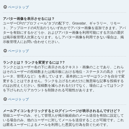
ページトップ
アバター画像を表示させるには？
ユーザーCPの“プロフィール”タブの配下で、Gravatar、ギャラリー、リモー
ト、アップロードの4方法のうちいずれかでアバター画像を追加できます。アバ
ターを有効にするかどうか、およびアバター画像を利用可能にする方法の選択
は掲示板管理人次第となります。もしアバター画像を利用できない場合は、掲
示板管理人にお問い合わせください。
ページトップ
ランクとは？ ランクを変更するには？?
ランクとはユーザー名の下に表示されるテキスト・画像のことであり、これら
はそのユーザーの投稿数または掲示板における地位・ステータスの高さ （モデ
レータ、管理人など） を表しています。基本的にユーザーはランクを自分で変
更することはできません。ランクを上げるためだけに無意味な記事を投稿する
のはお控えください。投稿数を減らされるだけでなく、場合によってはランク
を下げられたりアカウントを削除される可能性があります。
ページトップ
メールアイコンをクリックするとログインページが表示されるんですけど？
登録ユーザーのみ、そして管理人が掲示板経由のメール送信を有効に設定して
いる場合のみ、他のユーザーに対してメールを送信することが可能です。これ
は匿名ユーザーによるメールを利用した悪質な行為を防ぐためです。