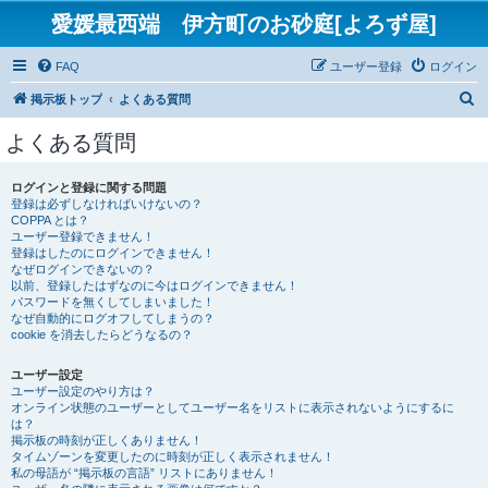
愛媛最西端 伊方町のお砂庭[よろず屋]
FAQ
ユーザー登録
ログイン
検
掲示板トップ
よくある質問
索
よくある質問
ログインと登録に関する問題
登録は必ずしなければいけないの？
COPPA とは？
ユーザー登録できません！
登録はしたのにログインできません！
なぜログインできないの？
以前、登録したはずなのに今はログインできません！
パスワードを無くしてしまいました！
なぜ自動的にログオフしてしまうの？
cookie を消去したらどうなるの？
ユーザー設定
ユーザー設定のやり方は？
オンライン状態のユーザーとしてユーザー名をリストに表示されないようにするに
は？
掲示板の時刻が正しくありません！
タイムゾーンを変更したのに時刻が正しく表示されません！
私の母語が “掲示板の言語” リストにありません！