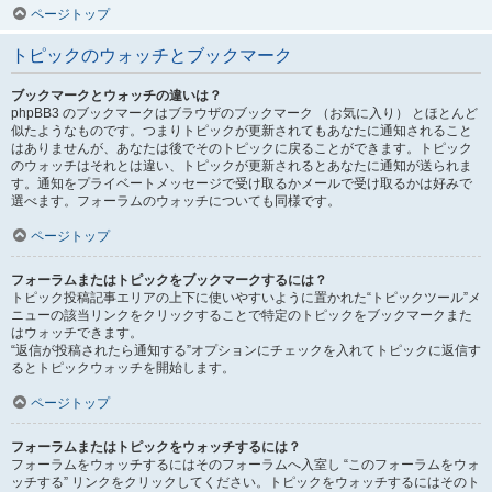
ページトップ
トピックのウォッチとブックマーク
ブックマークとウォッチの違いは？
phpBB3 のブックマークはブラウザのブックマーク （お気に入り） とほとんど
似たようなものです。つまりトピックが更新されてもあなたに通知されること
はありませんが、あなたは後でそのトピックに戻ることができます。トピック
のウォッチはそれとは違い、トピックが更新されるとあなたに通知が送られま
す。通知をプライベートメッセージで受け取るかメールで受け取るかは好みで
選べます。フォーラムのウォッチについても同様です。
ページトップ
フォーラムまたはトピックをブックマークするには？
トピック投稿記事エリアの上下に使いやすいように置かれた“トピックツール”メ
ニューの該当リンクをクリックすることで特定のトピックをブックマークまた
はウォッチできます。
“返信が投稿されたら通知する”オプションにチェックを入れてトピックに返信す
るとトピックウォッチを開始します。
ページトップ
フォーラムまたはトピックをウォッチするには？
フォーラムをウォッチするにはそのフォーラムへ入室し “このフォーラムをウォ
ッチする” リンクをクリックしてください。トピックをウォッチするにはそのト