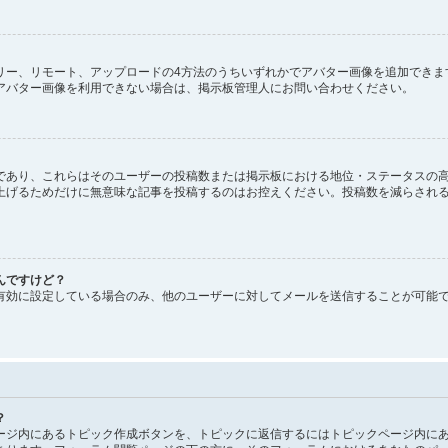
、ギャラリー、リモート、アップロードの4方法のうちいずれかでアバター画像を追加で
アバター画像を利用できない場合は、掲示板管理人にお問い合わせください。
であり、これらはそのユーザーの投稿数または掲示板における地位・ステータスの高
上げるためだけに無意味な記事を投稿するのはお控えください。投稿数を減らされ
んですけど？
有効に設定している場合のみ、他のユーザーに対してメールを送信することが可能
？
ージ内にあるトピック作成ボタンを、トピックに返信するにはトピックページ内にあ