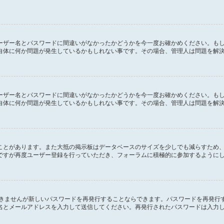
ーザー名とパスワードに間違いがなかったかどうかを今一度お確かめください。も
自体に何か問題が発生しているかもしれない事です。その場合、管理人は問題を解
ーザー名とパスワードに間違いがなかったかどうかを今一度お確かめください。も
自体に何か問題が発生しているかもしれない事です。その場合、管理人は問題を解
ことがあります。また大抵の掲示板はデータベースのサイズを少しでも減らすため
ですが再度ユーザー登録を行っていただき、フォーラムに積極的に参加するように
できませんが新しいパスワードを再発行することならできます。パスワードを再発行
名とメールアドレスを入力して送信してください。再発行されたパスワードは入力