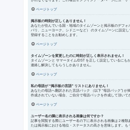
ページトップ
掲示板の時刻が正しくありません！
あなたが住んでいる国・地域のタイムゾーンと掲示板のデフォル
パリ、ニューヨーク、シドニーなど） のタイムゾーンに設定
登録することをお勧めします。
ページトップ
タイムゾーンを変更したのに時刻が正しく表示されません！
タイムゾーンと サマータイム/DST を正しく設定している
連絡し解決してもらうしかありません。
ページトップ
私の母語が “掲示板の言語” リストにありません！
あなたの母語へ翻訳された言語パック （以下 “母語パック”
作成されていない場合、ご自分で母語パックを作成して頂いて
ページトップ
ユーザー名の隣に表示される画像は何ですか？
記事を閲覧する際にユーザー名の下に表示される画像は２種類
たは掲示板における地位・ステータスの高さを意味します。も