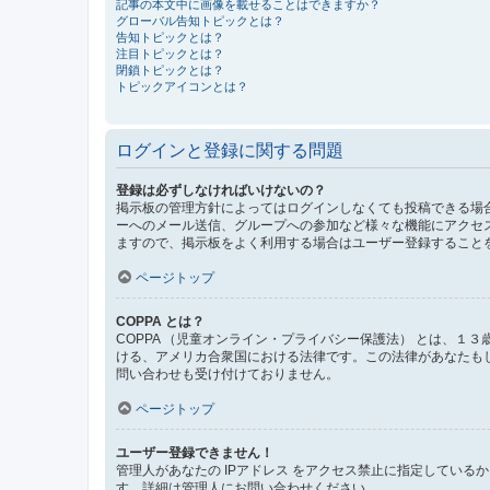
記事の本文中に画像を載せることはできますか？
グローバル告知トピックとは？
告知トピックとは？
注目トピックとは？
閉鎖トピックとは？
トピックアイコンとは？
ログインと登録に関する問題
登録は必ずしなければいけないの？
掲示板の管理方針によってはログインしなくても投稿できる場合
ーへのメール送信、グループへの参加など様々な機能にアクセ
ますので、掲示板をよく利用する場合はユーザー登録すること
ページトップ
COPPA とは？
COPPA （児童オンライン・プライバシー保護法） とは、
ける、アメリカ合衆国における法律です。この法律があなたもしく
問い合わせも受け付けておりません。
ページトップ
ユーザー登録できません！
管理人があなたの IPアドレス をアクセス禁止に指定してい
す。詳細は管理人にお問い合わせください。