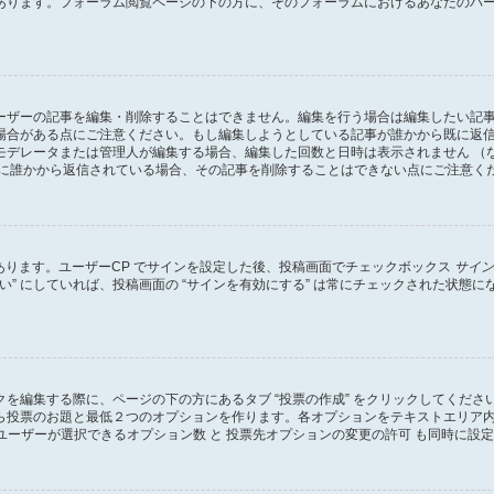
あります。フォーラム閲覧ページの下の方に、そのフォーラムにおけるあなたのパ
ーザーの記事を編集・削除することはできません。編集を行う場合は編集したい記
場合がある点にご注意ください。もし編集しようとしている記事が誰かから既に返
モデレータまたは管理人が編集する場合、編集した回数と日時は表示されません （
既に誰かから返信されている場合、その記事を削除することはできない点にご注意く
があります。ユーザーCP でサインを設定した後、投稿画面でチェックボックス
サイン
 “はい” にしていれば、投稿画面の “サインを有効にする” は常にチェックされた
を編集する際に、ページの下の方にあるタブ “投票の作成” をクリックしてくだ
ら投票のお題と最低２つのオプションを作ります。各オプションをテキストエリア
ユーザーが選択できるオプション数 と 投票先オプションの変更の許可 も同時に設