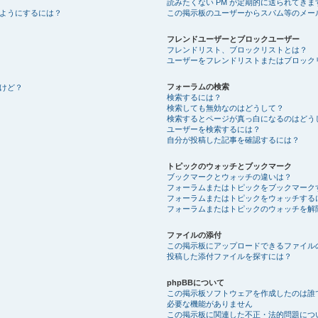
読みたくない PM が定期的に送られてきま
ようにするには？
この掲示板のユーザーからスパム等のメー
フレンドユーザーとブロックユーザー
フレンドリスト、ブロックリストとは？
ユーザーをフレンドリストまたはブロック
フォーラムの検索
けど？
検索するには？
検索しても無効なのはどうして？
検索するとページが真っ白になるのはどう
ユーザーを検索するには？
自分が投稿した記事を確認するには？
トピックのウォッチとブックマーク
ブックマークとウォッチの違いは？
フォーラムまたはトピックをブックマーク
フォーラムまたはトピックをウォッチする
フォーラムまたはトピックのウォッチを解
ファイルの添付
この掲示板にアップロードできるファイル
投稿した添付ファイルを探すには？
phpBBについて
この掲示板ソフトウェアを作成したのは誰
必要な機能がありません
この掲示板に関連した不正・法的問題につ