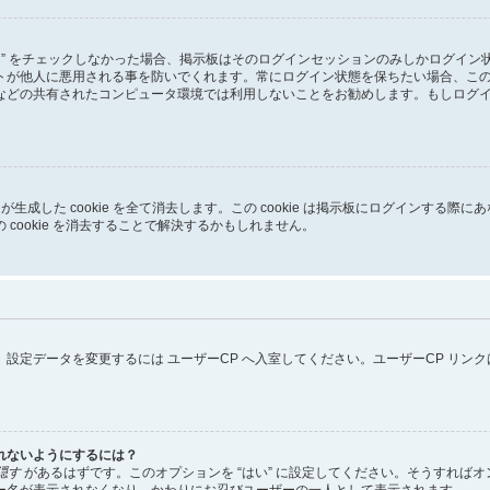
る” をチェックしなかった場合、掲示板はそのログインセッションのみしかログイ
トが他人に悪用される事を防いでくれます。常にログイン状態を保ちたい場合、こ
などの共有されたコンピュータ環境では利用しないことをお勧めします。もしログ
pBB3 が生成した cookie を全て消去します。この cookie は掲示板にログイ
cookie を消去することで解決するかもしれません。
設定データを変更するには ユーザーCP へ入室してください。ユーザーCP リン
れないようにするには？
隠す
があるはずです。このオプションを “はい” に設定してください。そうすれば
ー名が表示されなくなり、かわりにお忍びユーザーの一人として表示されます。