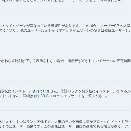
トタイムゾーンが異なっている可能性があります。この場合、ユーザーCP へ入室
してください。他のユーザー設定もそうですがタイムゾーンの変更は登録ユーザーし
にもかかわらず時刻が正しく表示されない場合、掲示板が置かれているサーバの設定時
) が掲示板にインストールされていません。母語パックを掲示板にインストールでき
かまいません。詳細は
phpBB Group
のウェブサイトをご覧ください。
あります。１つはランク画像です。大抵のランク画像は星かブロックかドットを並
う１つはユーザー画像です。この画像はユーザー独自の画像である場合が多く、ア