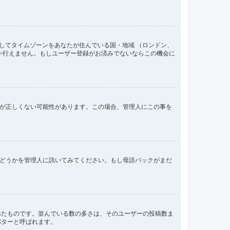
してタイムゾーンをあなたが住んでいる国・地域 （ロンドン、
か行えません。もしユーザー登録がお済みでないならこの機会に
間が正しくない可能性があります。この場合、管理人にこの事を
るかどうかを管理人に訊いてみてください。もし母語パックがまだ
べたものです。並んでいる数の多さは、そのユーザーの投稿数ま
バターと呼ばれます。