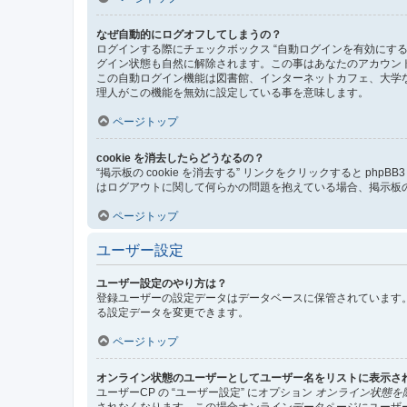
なぜ自動的にログオフしてしまうの？
ログインする際にチェックボックス “自動ログインを有効にす
グイン状態も自然に解除されます。この事はあなたのアカウン
この自動ログイン機能は図書館、インターネットカフェ、大学
理人がこの機能を無効に設定している事を意味します。
ページトップ
cookie を消去したらどうなるの？
“掲示板の cookie を消去する” リンクをクリックすると ph
はログアウトに関して何らかの問題を抱えている場合、掲示板の 
ページトップ
ユーザー設定
ユーザー設定のやり方は？
登録ユーザーの設定データはデータベースに保管されています。
る設定データを変更できます。
ページトップ
オンライン状態のユーザーとしてユーザー名をリストに表示さ
ユーザーCP の “ユーザー設定” にオプション
オンライン状態を
されなくなります。この場合オンラインデータページにユーザ