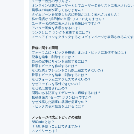
ユーザー設定のやり方は？
オンライン状態のユーザーとしてユーザー名をリストに表示されない
掲示板の時刻が正しくありません！
タイムゾーンを変更したのに時刻が正しく表示されません！
私の母語が “掲示板の言語” リストにありません！
ユーザー名の隣に表示される画像は何ですか？
アバター画像を表示させるには？
ランクとは？ ランクを変更するには？?
メールアイコンをクリックするとログインページが表示されるんです
投稿に関する問題
フォーラムにトピックを投稿、またはトピックに返信するには？
記事を編集・削除するには？
自分の記事にサインを追加するには？
投票トピックを作成するには？
なぜ投票オプションをこれ以上追加できないの？
投票トピックを編集・削除するには？
なぜフォーラムにアクセスできないの？
なぜファイルを添付できないの？
なぜ私は警告されたの？
問題のある記事をモデレータに通報するには？
投稿画面の “セーブ” ボタンは何ですか？
なぜ投稿した記事に承認が必要なの？
トピックの表示位置を上げるには？
メッセージ作成とトピックの種類
BBCode とは？
HTML を使うことはできますか？
スマイリーとは？