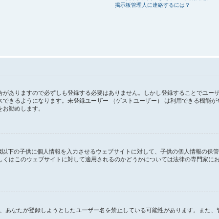
掲示板管理人に連絡するには？
がありますので必ずしも登録する必要はありません。しかし登録することでユーザー画
スできるようになります。未登録ユーザー （ゲストユーザー） は利用できる機能
をお勧めします。
１３歳以下の子供に個人情報を入力させるウェブサイトに対して、子供の個人情報の保
はこのウェブサイトに対して適用されるのかどうかについては法律の専門家にお問い合
るか、あなたが登録しようとしたユーザー名を禁止している可能性があります。また