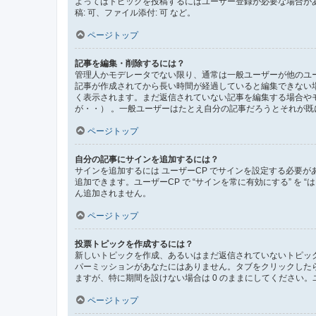
よってはトピックを投稿するにはユーザー登録が必要な場合が
稿: 可、ファイル添付: 可 など。
ページトップ
記事を編集・削除するには？
管理人かモデレータでない限り、通常は一般ユーザーが他のユ
記事が作成されてから長い時間が経過していると編集できない
く表示されます。まだ返信されていない記事を編集する場合や
が・・） 。一般ユーザーはたとえ自分の記事だろうとそれが
ページトップ
自分の記事にサインを追加するには？
サインを追加するには ユーザーCP でサインを設定する必要
追加できます。ユーザーCP で “サインを常に有効にする” を
ん追加されません。
ページトップ
投票トピックを作成するには？
新しいトピックを作成、あるいはまだ返信されていないトピック
パーミッションがあなたにはありません。タブをクリックした
ますが、特に期間を設けない場合は 0 のままにしてください。
ページトップ