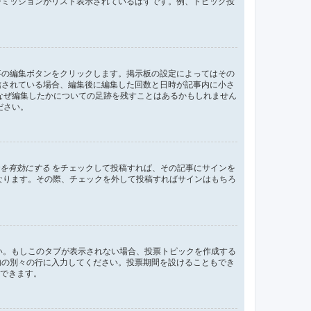
ーミッションがリスト表示されているはずです。例、トピック投
事の編集ボタンをクリックします。掲示板の設定によってはその
信されている場合、編集後に編集した回数と日時が記事内に小さ
なぜ編集したかについての足跡を残すことはあるかもしれません
ださい。
を有効にする
をチェックして投稿すれば、その記事にサインを
状態になります。その際、チェックを外して投稿すればサインはもちろ
さい。もしこのタブが表示されない場合、投票トピックを作成する
内の別々の行に入力してください。投票期間を設けることもでき
定できます。