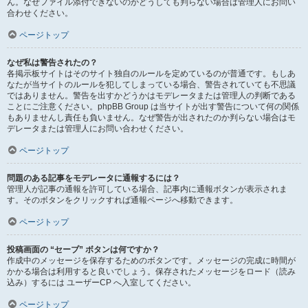
ん。なぜファイル添付できないのかどうしても判らない場合は管理人にお問い
合わせください。
ページトップ
なぜ私は警告されたの？
各掲示板サイトはそのサイト独自のルールを定めているのが普通です。もしあ
なたが当サイトのルールを犯してしまっている場合、警告されていても不思議
ではありません。警告を出すかどうかはモデレータまたは管理人の判断である
ことにご注意ください。phpBB Group は当サイトが出す警告について何の関係
もありませんし責任も負いません。なぜ警告が出されたのか判らない場合はモ
デレータまたは管理人にお問い合わせください。
ページトップ
問題のある記事をモデレータに通報するには？
管理人が記事の通報を許可している場合、記事内に通報ボタンが表示されま
す。そのボタンをクリックすれば通報ページへ移動できます。
ページトップ
投稿画面の “セーブ” ボタンは何ですか？
作成中のメッセージを保存するためのボタンです。メッセージの完成に時間が
かかる場合は利用すると良いでしょう。保存されたメッセージをロード（読み
込み）するには ユーザーCP へ入室してください。
ページトップ