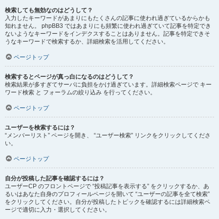
検索しても無効なのはどうして？
入力したキーワードがあまりにもたくさんの記事に使われ過ぎているからかも
知れません。 phpBB3 ではあまりにも頻繁に使われ過ぎていて記事を特定でき
ないようなキーワードをインデクスすることはありません。記事を特定できそ
うなキーワードで検索するか、詳細検索を活用してください。
ページトップ
検索するとページが真っ白になるのはどうして？
検索結果が多すぎてサーバに負担をかけ過ぎています。詳細検索ページで キー
ワード検索 と フォーラムの絞り込み を行ってください。
ページトップ
ユーザーを検索するには？
“メンバーリスト” ページを開き、 “ユーザー検索” リンクをクリックしてくださ
い。
ページトップ
自分が投稿した記事を確認するには？
ユーザーCP のフロントページで “投稿記事を表示する” をクリックするか、あ
るいはあなた自身のプロフィールページを開いて “ユーザーの記事を全て検索”
をクリックしてください。自分が投稿したトピックを確認するには詳細検索ペ
ージで適切に入力・選択してください。