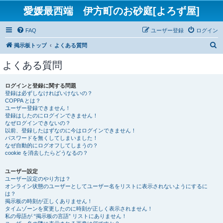
愛媛最西端 伊方町のお砂庭[よろず屋]
FAQ
ユーザー登録
ログイン
検
掲示板トップ
よくある質問
索
よくある質問
ログインと登録に関する問題
登録は必ずしなければいけないの？
COPPA とは？
ユーザー登録できません！
登録はしたのにログインできません！
なぜログインできないの？
以前、登録したはずなのに今はログインできません！
パスワードを無くしてしまいました！
なぜ自動的にログオフしてしまうの？
cookie を消去したらどうなるの？
ユーザー設定
ユーザー設定のやり方は？
オンライン状態のユーザーとしてユーザー名をリストに表示されないようにするに
は？
掲示板の時刻が正しくありません！
タイムゾーンを変更したのに時刻が正しく表示されません！
私の母語が “掲示板の言語” リストにありません！