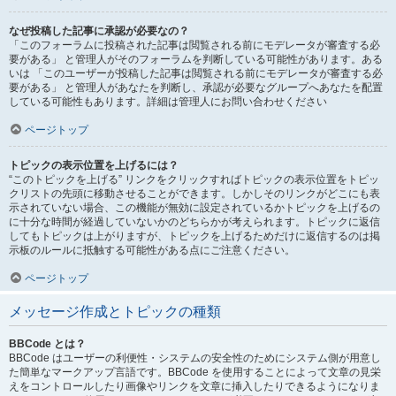
なぜ投稿した記事に承認が必要なの？
「このフォーラムに投稿された記事は閲覧される前にモデレータが審査する必
要がある」 と管理人がそのフォーラムを判断している可能性があります。ある
いは 「このユーザーが投稿した記事は閲覧される前にモデレータが審査する必
要がある」 と管理人があなたを判断し、承認が必要なグループへあなたを配置
している可能性もあります。詳細は管理人にお問い合わせください
ページトップ
トピックの表示位置を上げるには？
“このトピックを上げる” リンクをクリックすればトピックの表示位置をトピッ
クリストの先頭に移動させることができます。しかしそのリンクがどこにも表
示されていない場合、この機能が無効に設定されているかトピックを上げるの
に十分な時間が経過していないかのどちらかが考えられます。トピックに返信
してもトピックは上がりますが、トピックを上げるためだけに返信するのは掲
示板のルールに抵触する可能性がある点にご注意ください。
ページトップ
メッセージ作成とトピックの種類
BBCode とは？
BBCode はユーザーの利便性・システムの安全性のためにシステム側が用意し
た簡単なマークアップ言語です。BBCode を使用することによって文章の見栄
えをコントロールしたり画像やリンクを文章に挿入したりできるようになりま