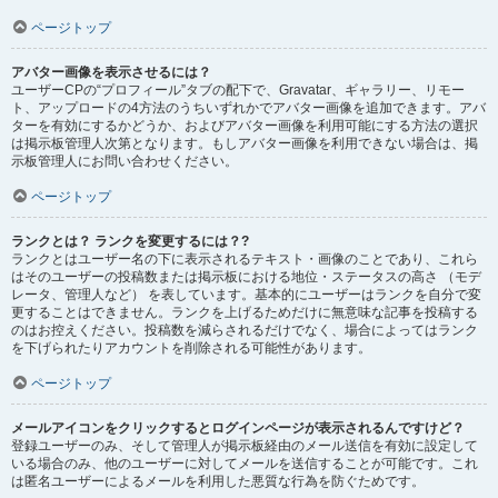
ページトップ
アバター画像を表示させるには？
ユーザーCPの“プロフィール”タブの配下で、Gravatar、ギャラリー、リモー
ト、アップロードの4方法のうちいずれかでアバター画像を追加できます。アバ
ターを有効にするかどうか、およびアバター画像を利用可能にする方法の選択
は掲示板管理人次第となります。もしアバター画像を利用できない場合は、掲
示板管理人にお問い合わせください。
ページトップ
ランクとは？ ランクを変更するには？?
ランクとはユーザー名の下に表示されるテキスト・画像のことであり、これら
はそのユーザーの投稿数または掲示板における地位・ステータスの高さ （モデ
レータ、管理人など） を表しています。基本的にユーザーはランクを自分で変
更することはできません。ランクを上げるためだけに無意味な記事を投稿する
のはお控えください。投稿数を減らされるだけでなく、場合によってはランク
を下げられたりアカウントを削除される可能性があります。
ページトップ
メールアイコンをクリックするとログインページが表示されるんですけど？
登録ユーザーのみ、そして管理人が掲示板経由のメール送信を有効に設定して
いる場合のみ、他のユーザーに対してメールを送信することが可能です。これ
は匿名ユーザーによるメールを利用した悪質な行為を防ぐためです。