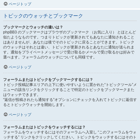
ページトップ
トピックのウォッチとブックマーク
ブックマークとウォッチの違いは？
phpBB3 のブックマークはブラウザのブックマーク （お気に入り） とほとんど
似たようなものです。つまりトピックが更新されてもあなたに通知されること
はありませんが、あなたは後でそのトピックに戻ることができます。トピック
のウォッチはそれとは違い、トピックが更新されるとあなたに通知が送られま
す。通知をプライベートメッセージで受け取るかメールで受け取るかは好みで
選べます。フォーラムのウォッチについても同様です。
ページトップ
フォーラムまたはトピックをブックマークするには？
トピック投稿記事エリアの上下に使いやすいように置かれた“トピックツール”メ
ニューの該当リンクをクリックすることで特定のトピックをブックマークまた
はウォッチできます。
“返信が投稿されたら通知する”オプションにチェックを入れてトピックに返信す
るとトピックウォッチを開始します。
ページトップ
フォーラムまたはトピックをウォッチするには？
フォーラムをウォッチするにはそのフォーラムへ入室し “このフォーラムをウォ
ッチする” リンクをクリックしてください。トピックをウォッチするにはそのト