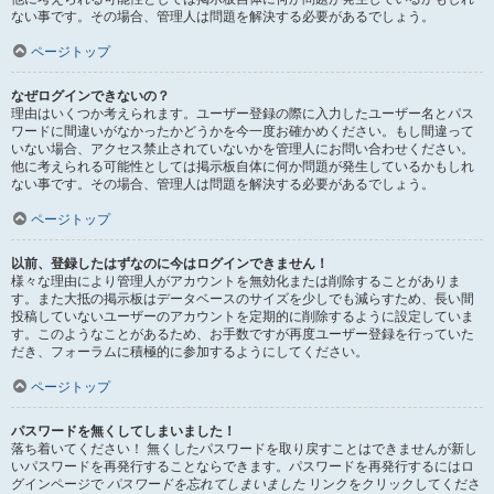
ない事です。その場合、管理人は問題を解決する必要があるでしょう。
ページトップ
なぜログインできないの？
理由はいくつか考えられます。ユーザー登録の際に入力したユーザー名とパス
ワードに間違いがなかったかどうかを今一度お確かめください。もし間違って
いない場合、アクセス禁止されていないかを管理人にお問い合わせください。
他に考えられる可能性としては掲示板自体に何か問題が発生しているかもしれ
ない事です。その場合、管理人は問題を解決する必要があるでしょう。
ページトップ
以前、登録したはずなのに今はログインできません！
様々な理由により管理人がアカウントを無効化または削除することがありま
す。また大抵の掲示板はデータベースのサイズを少しでも減らすため、長い間
投稿していないユーザーのアカウントを定期的に削除するように設定していま
す。このようなことがあるため、お手数ですが再度ユーザー登録を行っていた
だき、フォーラムに積極的に参加するようにしてください。
ページトップ
パスワードを無くしてしまいました！
落ち着いてください！ 無くしたパスワードを取り戻すことはできませんが新し
いパスワードを再発行することならできます。パスワードを再発行するにはロ
グインページで
パスワードを忘れてしまいました
リンクをクリックしてくださ