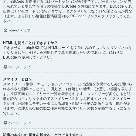
す。BBCode を使用するにはパーミッションが必要です。パーミッションが与
えられている場合でも個々の投稿で BBCode を無効にできます。BBCode それ
自体は HTMLコード と似ていますが、タグを < > ではなく [ ] で閉じる点が異な
ります。より詳しい情報は投稿画面内の “BBCode” リンクをクリックしてくだ
さい。
ページトップ
HTML を使うことはできますか？
できません。 phpBB3 では HTMLコード を文章に含めてもレンダリングされな
くなりました。HTML を利用して文章を作成したいのであれば、代わりに
BBCode を使用してください。
ページトップ
スマイリーとは？
スマイリー （別称：エモーションアイコン） とは感情を表現するために用いら
れる小さな画像のことです。例えば、:) は嬉しい感情、:(は悲しい感情を表しま
す。投稿画面でスマイリーの一覧が表示されます。スマイリーが多くなると記
事が読みづらくなりますのでスマイリーの乱用はお控えください。スマイリー
を乱用した記事はモデレータによる編集・削除・移動の対象となる可能性があ
ります。管理人も投稿の際に使用可能なスマイリーの数を制限するようになる
でしょう。
ページトップ
記事の本文中に画像を載せることはできますか？