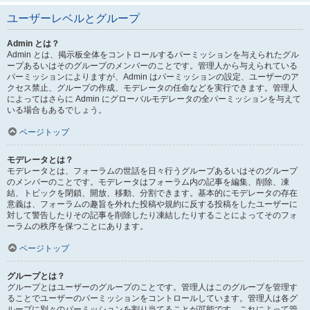
ユーザーレベルとグループ
Admin とは？
Admin とは、掲示板全体をコントロールするパーミッションを与えられたグル
ープあるいはそのグループのメンバーのことです。管理人から与えられている
パーミッションによりますが、Admin はパーミッションの設定、ユーザーのア
クセス禁止、グループの作成、モデレータの任命などを実行できます。管理人
によってはさらに Admin にグローバルモデレータの全パーミッションを与えて
いる場合もあるでしょう。
ページトップ
モデレータとは？
モデレータとは、フォーラムの世話を日々行うグループあるいはそのグループ
のメンバーのことです。モデレータはフォーラム内の記事を編集、削除、凍
結、トピックを閉鎖、開放、移動、分割できます。基本的にモデレータの存在
意義は、フォーラムの趣旨を外れた投稿や規約に反する投稿をしたユーザーに
対して警告したりその記事を削除したり凍結したりすることによってそのフォ
ーラムの秩序を保つことにあります。
ページトップ
グループとは？
グループとはユーザーのグループのことです。管理人はこのグループを管理す
ることでユーザーのパーミッションをコントロールしています。管理人は各グ
ループに別々のパーミッションを割り当てることが可能です。これによって管