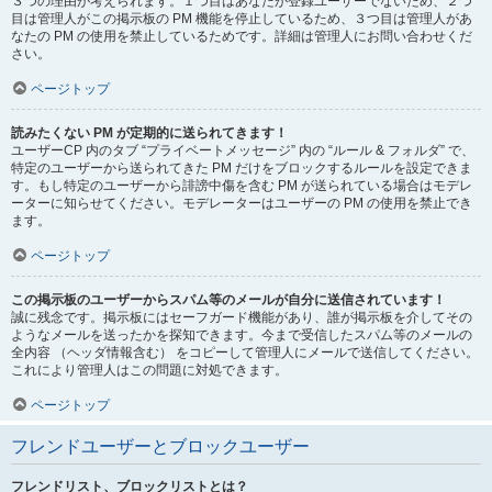
３つの理由が考えられます。１つ目はあなたが登録ユーザーでないため、２つ
目は管理人がこの掲示板の PM 機能を停止しているため、３つ目は管理人があ
なたの PM の使用を禁止しているためです。詳細は管理人にお問い合わせくだ
さい。
ページトップ
読みたくない PM が定期的に送られてきます！
ユーザーCP 内のタブ “プライベートメッセージ” 内の “ルール & フォルダ” で、
特定のユーザーから送られてきた PM だけをブロックするルールを設定できま
す。もし特定のユーザーから誹謗中傷を含む PM が送られている場合はモデレ
ーターに知らせてください。モデレーターはユーザーの PM の使用を禁止でき
ます。
ページトップ
この掲示板のユーザーからスパム等のメールが自分に送信されています！
誠に残念です。掲示板にはセーフガード機能があり、誰が掲示板を介してその
ようなメールを送ったかを探知できます。今まで受信したスパム等のメールの
全内容 （ヘッダ情報含む） をコピーして管理人にメールで送信してください。
これにより管理人はこの問題に対処できます。
ページトップ
フレンドユーザーとブロックユーザー
フレンドリスト、ブロックリストとは？