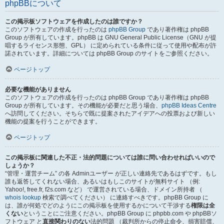
phpBBについて
この掲示板ソフトウェアを作成したのは誰ですか？
このソフトウェアの作成を行ったのは
phpBB Group
であり著作権は phpBB
Group が所有しています。phpBB は GNU General Public License（GNU が提
唱するライセンス形態、GPL） に定められている条件に従って使用や配布が許
諾されています。詳細については phpBB Group のサイトをご参照ください。
ページトップ
必要な機能がありません
このソフトウェアの作成を行ったのは phpBB Group であり著作権は phpBB
Group が所有しています。その機能が必要だと思う場合、
phpBB Ideas Centre
へ訪問してください。そちらで既に提案されたアイデアへの投票および新しい
機能の提案を行うことができます。
ページトップ
この掲示板に関連した不正・法的問題については誰に問い合わせればいいので
しょうか？
“管理・運営チーム” の各 Adminユーザー が正しい連絡先であるはずです。もし
誰も返答してくれない場合、あるいはもしこのサイトが無料サイト （例:
Yahoo!, free.fr, f2s.com など） で運営されている場合、ドメイン所持者 （
whois lookup
検索で調べてください） に連絡すべきです。phpBB Group に
は、誰が何処でどのようにこの掲示板を使用するかについて干渉する
権限は全
くない
ということにご注意ください。phpBB Group に phpbb.com や phpBBソ
フトウェア と
直接関わりのない
法的問題 （裁判所からの停止命令、損害賠償、