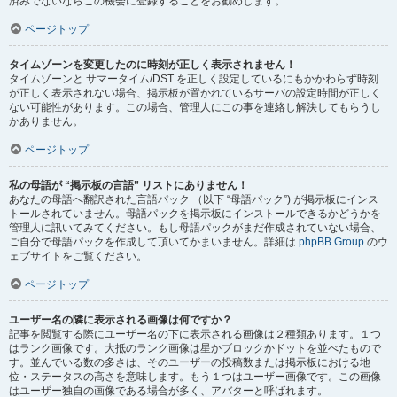
済みでないならこの機会に登録することをお勧めします。
ページトップ
タイムゾーンを変更したのに時刻が正しく表示されません！
タイムゾーンと サマータイム/DST を正しく設定しているにもかかわらず時刻
が正しく表示されない場合、掲示板が置かれているサーバの設定時間が正しく
ない可能性があります。この場合、管理人にこの事を連絡し解決してもらうし
かありません。
ページトップ
私の母語が “掲示板の言語” リストにありません！
あなたの母語へ翻訳された言語パック （以下 “母語パック”) が掲示板にインス
トールされていません。母語パックを掲示板にインストールできるかどうかを
管理人に訊いてみてください。もし母語パックがまだ作成されていない場合、
ご自分で母語パックを作成して頂いてかまいません。詳細は
phpBB Group
のウ
ェブサイトをご覧ください。
ページトップ
ユーザー名の隣に表示される画像は何ですか？
記事を閲覧する際にユーザー名の下に表示される画像は２種類あります。１つ
はランク画像です。大抵のランク画像は星かブロックかドットを並べたもので
す。並んでいる数の多さは、そのユーザーの投稿数または掲示板における地
位・ステータスの高さを意味します。もう１つはユーザー画像です。この画像
はユーザー独自の画像である場合が多く、アバターと呼ばれます。