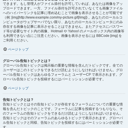
できます。もし管理人がファイル添付を許可していれば、あなたは画像をアッ
プロードできます。一方、ファイル添付を許可されていなくても画像ファイル
へのハイパーリンクを記事に埋め込むことで画像を表示させることが可能です
（例: [img]http://www.example.com/my-picture.gif[/img]) 。あなたのローカルコ
ンピュータがウェブサーバでない限り、あなたのローカルコンピュータにのみ
存在する画像を記事に表示させることはできません。またアクセスにパスワー
ド等が必要なサイト内の画像、Hotmail や Yahoo! のメールボックス内の画像等
も利用できない点にご注意ください。画像を表示させるには BBCode [img] を
ご利用ください。
ページトップ
グローバル告知トピックとは？
グローバル告知トピックは掲示板の重要な情報を含んだトピックです。全ての
ユーザーはこのトピックをできるだけ読むようにしなければいけません。グロ
ーバル告知トピックはあらゆるフォーラムと ユーザーCP で表示されます。グ
ローバル告知トピックを投稿するにはパーミッションが必要です。
ページトップ
告知トピックとは？
告知トピックとはその告知トピックが存在するフォーラムについての重要な情
報を含んだトピックのことです。フォーラムに記事を投稿するつもりなら、そ
のフォーラムの告知トピックをできるだけ読むようにしなければいけません。
告知トピックはそのフォーラムのあらゆるトピックで表示されます。グローバ
ル告知トピックと同様、告知トピックを投稿するにはパーミッションが必要で
す。