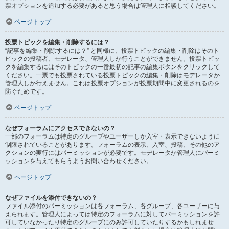
票オプションを追加する必要があると思う場合は管理人に相談してください。
ページトップ
投票トピックを編集・削除するには？
“記事を編集・削除するには？” と同様に、投票トピックの編集・削除はそのト
ピックの投稿者、モデレータ、管理人しか行うことができません。投票トピッ
クを編集するにはそのトピックの一番最初の記事の編集ボタンをクリックして
ください。一票でも投票されている投票トピックの編集・削除はモデレータか
管理人しか行えません。これは投票オプションが投票期間中に変更されるのを
防ぐためです。
ページトップ
なぜフォーラムにアクセスできないの？
一部のフォーラムは特定のグループやユーザーしか入室・表示できないように
制限されていることがあります。フォーラムの表示、入室、投稿、その他のア
クションの実行にはパーミッションが必要です。モデレータか管理人にパーミ
ッションを与えてもらうようお問い合わせください。
ページトップ
なぜファイルを添付できないの？
ファイル添付のパーミッションは各フォーラム、各グループ、各ユーザーに与
えられます。管理人によっては特定のフォーラムに対してパーミッションを許
可していなかったり特定のグループにのみ許可していたりするかもしれませ