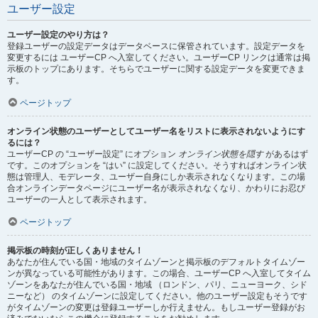
ユーザー設定
ユーザー設定のやり方は？
登録ユーザーの設定データはデータベースに保管されています。設定データを
変更するには ユーザーCP へ入室してください。ユーザーCP リンクは通常は掲
示板のトップにあります。そちらでユーザーに関する設定データを変更できま
す。
ページトップ
オンライン状態のユーザーとしてユーザー名をリストに表示されないようにす
るには？
ユーザーCP の “ユーザー設定” にオプション
オンライン状態を隠す
があるはず
です。このオプションを “はい” に設定してください。そうすればオンライン状
態は管理人、モデレータ、ユーザー自身にしか表示されなくなります。この場
合オンラインデータページにユーザー名が表示されなくなり、かわりにお忍び
ユーザーの一人として表示されます。
ページトップ
掲示板の時刻が正しくありません！
あなたが住んでいる国・地域のタイムゾーンと掲示板のデフォルトタイムゾー
ンが異なっている可能性があります。この場合、ユーザーCP へ入室してタイム
ゾーンをあなたが住んでいる国・地域 （ロンドン、パリ、ニューヨーク、シド
ニーなど） のタイムゾーンに設定してください。他のユーザー設定もそうです
がタイムゾーンの変更は登録ユーザーしか行えません。もしユーザー登録がお