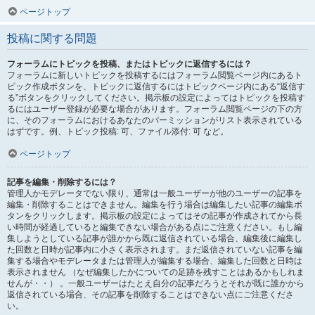
ページトップ
投稿に関する問題
フォーラムにトピックを投稿、またはトピックに返信するには？
フォーラムに新しいトピックを投稿するにはフォーラム閲覧ページ内にあるト
ピック作成ボタンを、トピックに返信するにはトピックページ内にある“返信す
る”ボタンをクリックしてください。掲示板の設定によってはトピックを投稿す
るにはユーザー登録が必要な場合があります。フォーラム閲覧ページの下の方
に、そのフォーラムにおけるあなたのパーミッションがリスト表示されている
はずです。例、トピック投稿: 可、ファイル添付: 可 など。
ページトップ
記事を編集・削除するには？
管理人かモデレータでない限り、通常は一般ユーザーが他のユーザーの記事を
編集・削除することはできません。編集を行う場合は編集したい記事の編集ボ
タンをクリックします。掲示板の設定によってはその記事が作成されてから長
い時間が経過していると編集できない場合がある点にご注意ください。もし編
集しようとしている記事が誰かから既に返信されている場合、編集後に編集し
た回数と日時が記事内に小さく表示されます。まだ返信されていない記事を編
集する場合やモデレータまたは管理人が編集する場合、編集した回数と日時は
表示されません （なぜ編集したかについての足跡を残すことはあるかもしれま
せんが・・） 。一般ユーザーはたとえ自分の記事だろうとそれが既に誰かから
返信されている場合、その記事を削除することはできない点にご注意くださ
い。