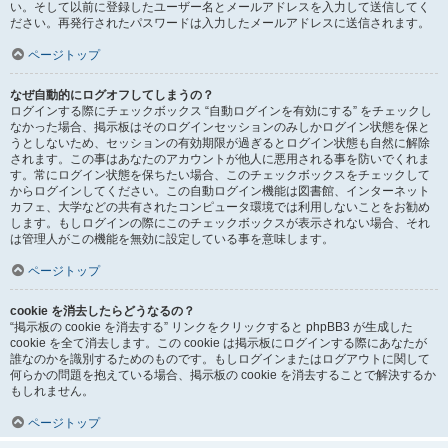
い。そして以前に登録したユーザー名とメールアドレスを入力して送信してく
ださい。再発行されたパスワードは入力したメールアドレスに送信されます。
ページトップ
なぜ自動的にログオフしてしまうの？
ログインする際にチェックボックス “自動ログインを有効にする” をチェックし
なかった場合、掲示板はそのログインセッションのみしかログイン状態を保と
うとしないため、セッションの有効期限が過ぎるとログイン状態も自然に解除
されます。この事はあなたのアカウントが他人に悪用される事を防いでくれま
す。常にログイン状態を保ちたい場合、このチェックボックスをチェックして
からログインしてください。この自動ログイン機能は図書館、インターネット
カフェ、大学などの共有されたコンピュータ環境では利用しないことをお勧め
します。もしログインの際にこのチェックボックスが表示されない場合、それ
は管理人がこの機能を無効に設定している事を意味します。
ページトップ
cookie を消去したらどうなるの？
“掲示板の cookie を消去する” リンクをクリックすると phpBB3 が生成した
cookie を全て消去します。この cookie は掲示板にログインする際にあなたが
誰なのかを識別するためのものです。もしログインまたはログアウトに関して
何らかの問題を抱えている場合、掲示板の cookie を消去することで解決するか
もしれません。
ページトップ