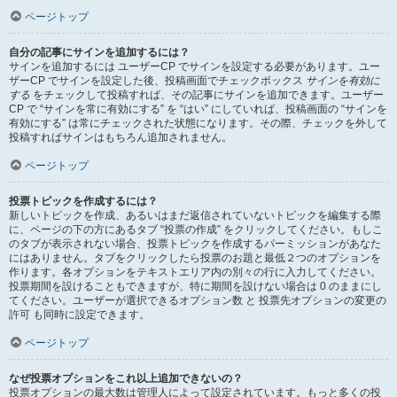
ページトップ
自分の記事にサインを追加するには？
サインを追加するには ユーザーCP でサインを設定する必要があります。ユー
ザーCP でサインを設定した後、投稿画面でチェックボックス
サインを有効に
する
をチェックして投稿すれば、その記事にサインを追加できます。ユーザー
CP で “サインを常に有効にする” を “はい” にしていれば、投稿画面の “サインを
有効にする” は常にチェックされた状態になります。その際、チェックを外して
投稿すればサインはもちろん追加されません。
ページトップ
投票トピックを作成するには？
新しいトピックを作成、あるいはまだ返信されていないトピックを編集する際
に、ページの下の方にあるタブ “投票の作成” をクリックしてください。もしこ
のタブが表示されない場合、投票トピックを作成するパーミッションがあなた
にはありません。タブをクリックしたら投票のお題と最低２つのオプションを
作ります。各オプションをテキストエリア内の別々の行に入力してください。
投票期間を設けることもできますが、特に期間を設けない場合は 0 のままにし
てください。ユーザーが選択できるオプション数 と 投票先オプションの変更の
許可 も同時に設定できます。
ページトップ
なぜ投票オプションをこれ以上追加できないの？
投票オプションの最大数は管理人によって設定されています。もっと多くの投