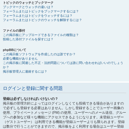
トピックのウォッチとブックマーク
ブックマークとウォッチの違いは？
フォーラムまたはトピックをブックマークするには？
フォーラムまたはトピックをウォッチするには？
フォーラムまたはトピックのウォッチを解除するには？
ファイルの添付
この掲示板にアップロードできるファイルの種類は？
投稿した添付ファイルを探すには？
phpBBについて
この掲示板ソフトウェアを作成したのは誰ですか？
必要な機能がありません
この掲示板に関連した不正・法的問題については誰に問い合わせればいいのでしょう
か？
掲示板管理人に連絡するには？
ログインと登録に関する問題
登録は必ずしなければいけないの？
掲示板の管理方針によってはログインしなくても投稿できる場合がありますの
で必ずしも登録する必要はありません。しかし登録することでユーザー画像の
使用、プライベートメッセージ (PM) の使用、ユーザーへのメール送信、グルー
プへの参加など様々な機能にアクセスできるようになります。未登録ユーザー
（ゲストユーザー） は利用できる機能が登録ユーザーよりも限られます。登録
は数分で行うことができますので、掲示板をよく利用する場合はユーザー登録