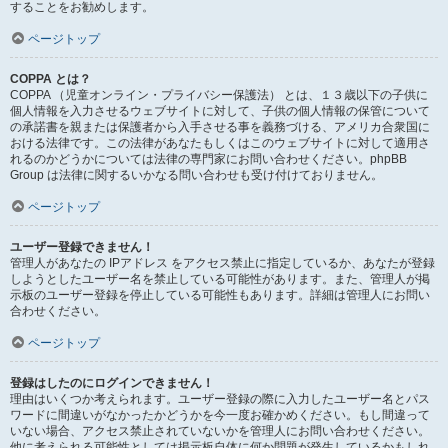
することをお勧めします。
ページトップ
COPPA とは？
COPPA （児童オンライン・プライバシー保護法） とは、１３歳以下の子供に
個人情報を入力させるウェブサイトに対して、子供の個人情報の保管について
の承諾書を親または保護者から入手させる事を義務づける、アメリカ合衆国に
おける法律です。この法律があなたもしくはこのウェブサイトに対して適用さ
れるのかどうかについては法律の専門家にお問い合わせください。phpBB
Group は法律に関するいかなる問い合わせも受け付けておりません。
ページトップ
ユーザー登録できません！
管理人があなたの IPアドレス をアクセス禁止に指定しているか、あなたが登録
しようとしたユーザー名を禁止している可能性があります。また、管理人が掲
示板のユーザー登録を停止している可能性もあります。詳細は管理人にお問い
合わせください。
ページトップ
登録はしたのにログインできません！
理由はいくつか考えられます。ユーザー登録の際に入力したユーザー名とパス
ワードに間違いがなかったかどうかを今一度お確かめください。もし間違って
いない場合、アクセス禁止されていないかを管理人にお問い合わせください。
他に考えられる可能性としては掲示板自体に何か問題が発生しているかもしれ