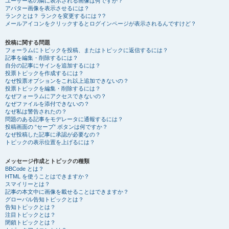
ユーザー名の隣に表示される画像は何ですか？
アバター画像を表示させるには？
ランクとは？ ランクを変更するには？?
メールアイコンをクリックするとログインページが表示されるんですけど？
投稿に関する問題
フォーラムにトピックを投稿、またはトピックに返信するには？
記事を編集・削除するには？
自分の記事にサインを追加するには？
投票トピックを作成するには？
なぜ投票オプションをこれ以上追加できないの？
投票トピックを編集・削除するには？
なぜフォーラムにアクセスできないの？
なぜファイルを添付できないの？
なぜ私は警告されたの？
問題のある記事をモデレータに通報するには？
投稿画面の “セーブ” ボタンは何ですか？
なぜ投稿した記事に承認が必要なの？
トピックの表示位置を上げるには？
メッセージ作成とトピックの種類
BBCode とは？
HTML を使うことはできますか？
スマイリーとは？
記事の本文中に画像を載せることはできますか？
グローバル告知トピックとは？
告知トピックとは？
注目トピックとは？
閉鎖トピックとは？