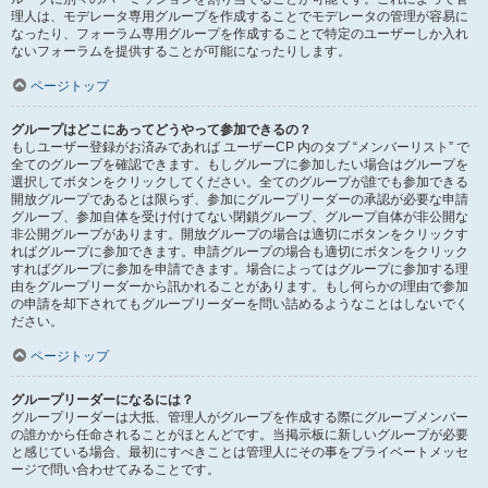
理人は、モデレータ専用グループを作成することでモデレータの管理が容易に
なったり、フォーラム専用グループを作成することで特定のユーザーしか入れ
ないフォーラムを提供することが可能になったりします。
ページトップ
グループはどこにあってどうやって参加できるの？
もしユーザー登録がお済みであれば ユーザーCP 内のタブ “メンバーリスト” で
全てのグループを確認できます。もしグループに参加したい場合はグループを
選択してボタンをクリックしてください。全てのグループが誰でも参加できる
開放グループであるとは限らず、参加にグループリーダーの承認が必要な申請
グループ、参加自体を受け付けてない閉鎖グループ、グループ自体が非公開な
非公開グループがあります。開放グループの場合は適切にボタンをクリックす
ればグループに参加できます。申請グループの場合も適切にボタンをクリック
すればグループに参加を申請できます。場合によってはグループに参加する理
由をグループリーダーから訊かれることがあります。もし何らかの理由で参加
の申請を却下されてもグループリーダーを問い詰めるようなことはしないでく
ださい。
ページトップ
グループリーダーになるには？
グループリーダーは大抵、管理人がグループを作成する際にグループメンバー
の誰かから任命されることがほとんどです。当掲示板に新しいグループが必要
と感じている場合、最初にすべきことは管理人にその事をプライベートメッセ
ージで問い合わせてみることです。