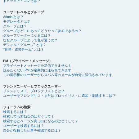
トピックアイコンとは？
ユーザーレベルとグループ
Admin とは？
モデレータとは？
グループとは？
グループはどこにあってどうやって参加できるの？
グループリーダーになるには？
なぜグループによって色が違うの？
デフォルトグループ” とは？
“管理・運営チーム” とは？
PM（プライベートメッセージ）
プライベートメッセージを送信できません！
読みたくない PM が定期的に送られてきます！
この掲示板のユーザーからスパム等のメールが自分に送信されています！
フレンドユーザーとブロックユーザー
フレンドリスト、ブロックリストとは？
ユーザーをフレンドリストまたはブロックリストに追加・削除するには？
フォーラムの検索
検索するには？
検索しても無効なのはどうして？
検索するとページが真っ白になるのはどうして？
ユーザーを検索するには？
自分が投稿した記事を確認するには？