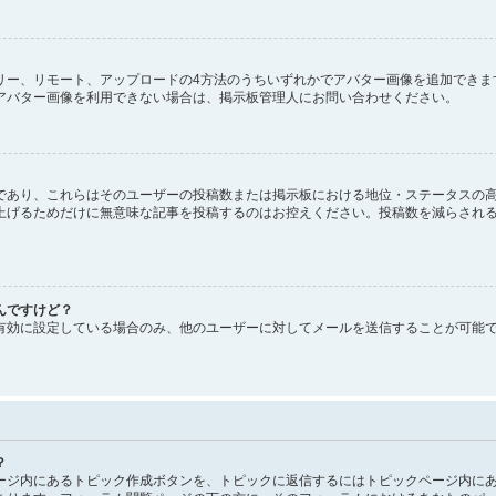
、ギャラリー、リモート、アップロードの4方法のうちいずれかでアバター画像を追加で
アバター画像を利用できない場合は、掲示板管理人にお問い合わせください。
であり、これらはそのユーザーの投稿数または掲示板における地位・ステータスの高
上げるためだけに無意味な記事を投稿するのはお控えください。投稿数を減らされ
んですけど？
有効に設定している場合のみ、他のユーザーに対してメールを送信することが可能
？
ージ内にあるトピック作成ボタンを、トピックに返信するにはトピックページ内にあ