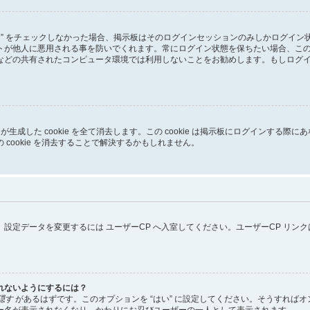
る” をチェックしなかった場合、掲示板はそのログインセッションのみしかログイ
トが他人に悪用される事を防いでくれます。常にログイン状態を保ちたい場合、こ
などの共有されたコンピュータ環境では利用しないことをお勧めします。もしログ
pBB3 が生成した cookie を全て消去します。この cookie は掲示板にログイ
cookie を消去することで解決するかもしれません。
設定データを変更するには ユーザーCP へ入室してください。ユーザーCP リン
れないようにするには？
隠す
があるはずです。このオプションを “はい” に設定してください。そうすれば
ー名が表示されなくなり、かわりにお忍びユーザーの一人として表示されます。