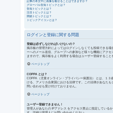
記事の本文中に画像を載せることはできますか？
グローバル告知トピックとは？
告知トピックとは？
注目トピックとは？
閉鎖トピックとは？
トピックアイコンとは？
ログインと登録に関する問題
登録は必ずしなければいけないの？
掲示板の管理方針によってはログインしなくても投稿できる場合
ーへのメール送信、グループへの参加など様々な機能にアクセ
ますので、掲示板をよく利用する場合はユーザー登録すること
ページトップ
COPPA とは？
COPPA （児童オンライン・プライバシー保護法） とは、
ける、アメリカ合衆国における法律です。この法律があなたもしく
問い合わせも受け付けておりません。
ページトップ
ユーザー登録できません！
管理人があなたの IPアドレス をアクセス禁止に指定してい
す。詳細は管理人にお問い合わせください。