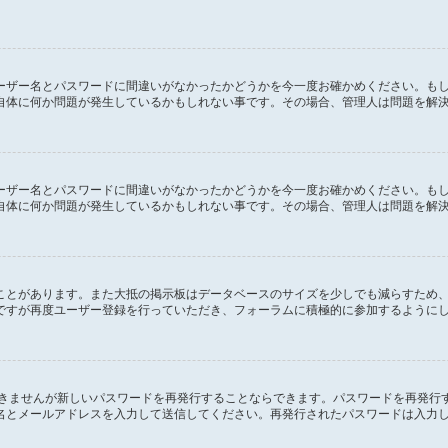
ーザー名とパスワードに間違いがなかったかどうかを今一度お確かめください。も
自体に何か問題が発生しているかもしれない事です。その場合、管理人は問題を解
ーザー名とパスワードに間違いがなかったかどうかを今一度お確かめください。も
自体に何か問題が発生しているかもしれない事です。その場合、管理人は問題を解
ことがあります。また大抵の掲示板はデータベースのサイズを少しでも減らすため
ですが再度ユーザー登録を行っていただき、フォーラムに積極的に参加するように
できませんが新しいパスワードを再発行することならできます。パスワードを再発行
名とメールアドレスを入力して送信してください。再発行されたパスワードは入力