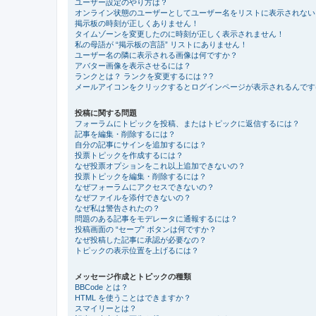
ユーザー設定のやり方は？
オンライン状態のユーザーとしてユーザー名をリストに表示されない
掲示板の時刻が正しくありません！
タイムゾーンを変更したのに時刻が正しく表示されません！
私の母語が “掲示板の言語” リストにありません！
ユーザー名の隣に表示される画像は何ですか？
アバター画像を表示させるには？
ランクとは？ ランクを変更するには？?
メールアイコンをクリックするとログインページが表示されるんです
投稿に関する問題
フォーラムにトピックを投稿、またはトピックに返信するには？
記事を編集・削除するには？
自分の記事にサインを追加するには？
投票トピックを作成するには？
なぜ投票オプションをこれ以上追加できないの？
投票トピックを編集・削除するには？
なぜフォーラムにアクセスできないの？
なぜファイルを添付できないの？
なぜ私は警告されたの？
問題のある記事をモデレータに通報するには？
投稿画面の “セーブ” ボタンは何ですか？
なぜ投稿した記事に承認が必要なの？
トピックの表示位置を上げるには？
メッセージ作成とトピックの種類
BBCode とは？
HTML を使うことはできますか？
スマイリーとは？