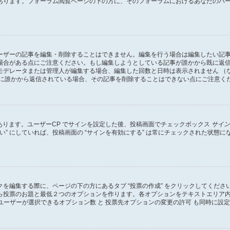
あります。フォーラム閲覧ページの下の方に、そのフォーラムにおけるあなたのパ
ーザーの記事を編集・削除することはできません。編集を行う場合は編集したい記
場合がある点にご注意ください。もし編集しようとしている記事が誰かから既に返
モデレータまたは管理人が編集する場合、編集した回数と日時は表示されません （
既に誰かから返信されている場合、その記事を削除することはできない点にご注意く
があります。ユーザーCP でサインを設定した後、投稿画面でチェックボックス
サイン
 “はい” にしていれば、投稿画面の “サインを有効にする” は常にチェックされた
を編集する際に、ページの下の方にあるタブ “投票の作成” をクリックしてくだ
ら投票のお題と最低２つのオプションを作ります。各オプションをテキストエリア
ユーザーが選択できるオプション数 と 投票先オプションの変更の許可 も同時に設