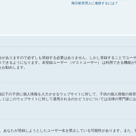
掲示板管理人に連絡するには？
がありますので必ずしも登録する必要はありません。しかし登録することでユーザー画
スできるようになります。未登録ユーザー （ゲストユーザー） は利用できる機能
をお勧めします。
１３歳以下の子供に個人情報を入力させるウェブサイトに対して、子供の個人情報の保
はこのウェブサイトに対して適用されるのかどうかについては法律の専門家にお問い合
るか、あなたが登録しようとしたユーザー名を禁止している可能性があります。また