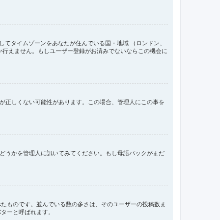
してタイムゾーンをあなたが住んでいる国・地域 （ロンドン、
か行えません。もしユーザー登録がお済みでないならこの機会に
間が正しくない可能性があります。この場合、管理人にこの事を
るかどうかを管理人に訊いてみてください。もし母語パックがまだ
べたものです。並んでいる数の多さは、そのユーザーの投稿数ま
バターと呼ばれます。