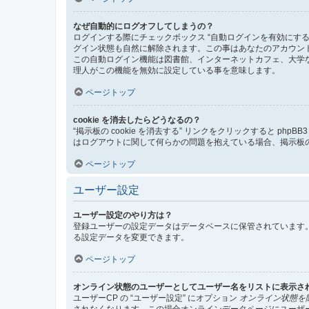
なぜ自動的にログオフしてしまうの？
ログインする際にチェックボックス “自動ログインを有効にす
グイン状態も自然に解除されます。この事はあなたのアカウン
この自動ログイン機能は図書館、インターネットカフェ、大学
理人がこの機能を無効に設定している事を意味します。
ページトップ
cookie を消去したらどうなるの？
“掲示板の cookie を消去する” リンクをクリックすると ph
はログアウトに関して何らかの問題を抱えている場合、掲示板の 
ページトップ
ユーザー設定
ユーザー設定のやり方は？
登録ユーザーの設定データはデータベースに保管されています。
る設定データを変更できます。
ページトップ
オンライン状態のユーザーとしてユーザー名をリストに表示さ
ユーザーCP の “ユーザー設定” にオプション
オンライン状態を
されなくなります。この場合オンラインデータページにユーザ