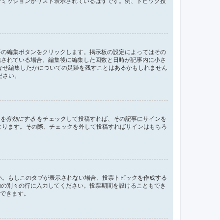
ーミッションがリスト表示されているはずです。例、トピック投
事の編集ボタンをクリックします。掲示板の設定によってはその
信されている場合、編集後に編集した回数と日時が記事内に小さ
なぜ編集したかについての足跡を残すことはあるかもしれません
ださい。
を有効にする
をチェックして投稿すれば、その記事にサインを
状態になります。その際、チェックを外して投稿すればサインはもちろ
さい。もしこのタブが表示されない場合、投票トピックを作成する
内の別々の行に入力してください。投票期間を設けることもでき
定できます。