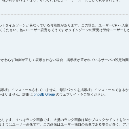
トタイムゾーンが異なっている可能性があります。この場合、ユーザーCP へ入室
してください。他のユーザー設定もそうですがタイムゾーンの変更は登録ユーザーし
にもかかわらず時刻が正しく表示されない場合、掲示板が置かれているサーバの設定時
) が掲示板にインストールされていません。母語パックを掲示板にインストールでき
かまいません。詳細は
phpBB Group
のウェブサイトをご覧ください。
あります。１つはランク画像です。大抵のランク画像は星かブロックかドットを並
う１つはユーザー画像です。この画像はユーザー独自の画像である場合が多く、ア