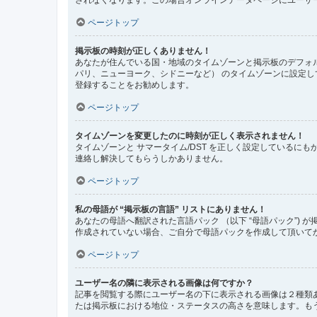
ページトップ
掲示板の時刻が正しくありません！
あなたが住んでいる国・地域のタイムゾーンと掲示板のデフォル
パリ、ニューヨーク、シドニーなど） のタイムゾーンに設定
登録することをお勧めします。
ページトップ
タイムゾーンを変更したのに時刻が正しく表示されません！
タイムゾーンと サマータイム/DST を正しく設定している
連絡し解決してもらうしかありません。
ページトップ
私の母語が “掲示板の言語” リストにありません！
あなたの母語へ翻訳された言語パック （以下 “母語パック”
作成されていない場合、ご自分で母語パックを作成して頂いて
ページトップ
ユーザー名の隣に表示される画像は何ですか？
記事を閲覧する際にユーザー名の下に表示される画像は２種類
たは掲示板における地位・ステータスの高さを意味します。も