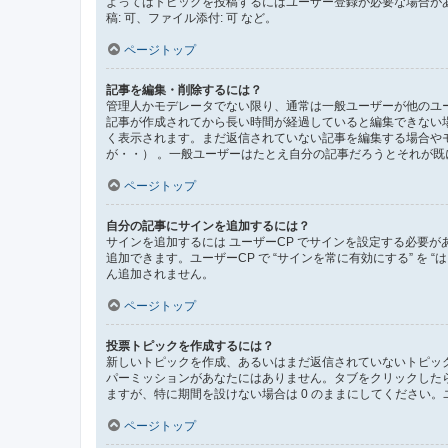
よってはトピックを投稿するにはユーザー登録が必要な場合が
稿: 可、ファイル添付: 可 など。
ページトップ
記事を編集・削除するには？
管理人かモデレータでない限り、通常は一般ユーザーが他のユ
記事が作成されてから長い時間が経過していると編集できない
く表示されます。まだ返信されていない記事を編集する場合や
が・・） 。一般ユーザーはたとえ自分の記事だろうとそれが
ページトップ
自分の記事にサインを追加するには？
サインを追加するには ユーザーCP でサインを設定する必要
追加できます。ユーザーCP で “サインを常に有効にする” を
ん追加されません。
ページトップ
投票トピックを作成するには？
新しいトピックを作成、あるいはまだ返信されていないトピック
パーミッションがあなたにはありません。タブをクリックした
ますが、特に期間を設けない場合は 0 のままにしてください。
ページトップ