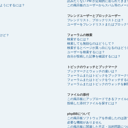
読みたくない PM が定期的に送られてきま
ようにするには？
この掲示板のユーザーからスパム等のメー
フレンドユーザーとブロックユーザー
フレンドリスト、ブロックリストとは？
ユーザーをフレンドリストまたはブロック
フォーラムの検索
けど？
検索するには？
検索しても無効なのはどうして？
検索するとページが真っ白になるのはどう
ユーザーを検索するには？
自分が投稿した記事を確認するには？
トピックのウォッチとブックマーク
ブックマークとウォッチの違いは？
フォーラムまたはトピックをブックマーク
フォーラムまたはトピックをウォッチする
フォーラムまたはトピックのウォッチを解
ファイルの添付
この掲示板にアップロードできるファイル
投稿した添付ファイルを探すには？
phpBBについて
この掲示板ソフトウェアを作成したのは誰
必要な機能がありません
この掲示板に関連した不正・法的問題につ