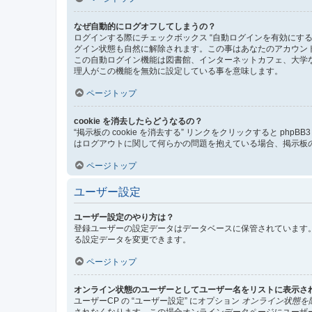
なぜ自動的にログオフしてしまうの？
ログインする際にチェックボックス “自動ログインを有効にす
グイン状態も自然に解除されます。この事はあなたのアカウン
この自動ログイン機能は図書館、インターネットカフェ、大学
理人がこの機能を無効に設定している事を意味します。
ページトップ
cookie を消去したらどうなるの？
“掲示板の cookie を消去する” リンクをクリックすると ph
はログアウトに関して何らかの問題を抱えている場合、掲示板の 
ページトップ
ユーザー設定
ユーザー設定のやり方は？
登録ユーザーの設定データはデータベースに保管されています。
る設定データを変更できます。
ページトップ
オンライン状態のユーザーとしてユーザー名をリストに表示さ
ユーザーCP の “ユーザー設定” にオプション
オンライン状態を
されなくなります。この場合オンラインデータページにユーザ