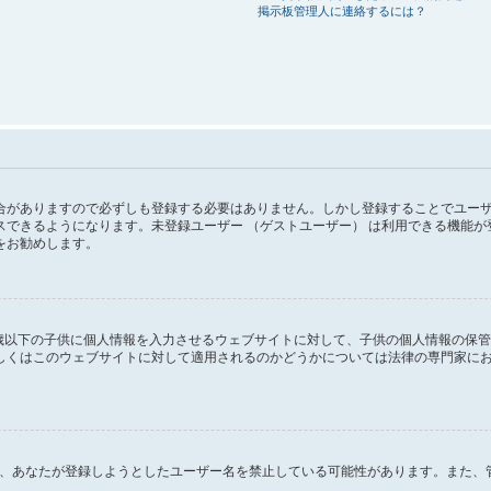
掲示板管理人に連絡するには？
がありますので必ずしも登録する必要はありません。しかし登録することでユーザー画
スできるようになります。未登録ユーザー （ゲストユーザー） は利用できる機能
をお勧めします。
１３歳以下の子供に個人情報を入力させるウェブサイトに対して、子供の個人情報の保
はこのウェブサイトに対して適用されるのかどうかについては法律の専門家にお問い合
るか、あなたが登録しようとしたユーザー名を禁止している可能性があります。また