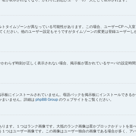
トタイムゾーンが異なっている可能性があります。この場合、ユーザーCP へ入室
してください。他のユーザー設定もそうですがタイムゾーンの変更は登録ユーザーし
にもかかわらず時刻が正しく表示されない場合、掲示板が置かれているサーバの設定時
) が掲示板にインストールされていません。母語パックを掲示板にインストールでき
かまいません。詳細は
phpBB Group
のウェブサイトをご覧ください。
あります。１つはランク画像です。大抵のランク画像は星かブロックかドットを並
う１つはユーザー画像です。この画像はユーザー独自の画像である場合が多く、ア