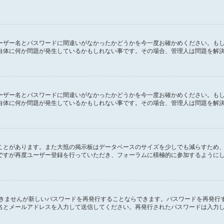
ーザー名とパスワードに間違いがなかったかどうかを今一度お確かめください。も
自体に何か問題が発生しているかもしれない事です。その場合、管理人は問題を解
ーザー名とパスワードに間違いがなかったかどうかを今一度お確かめください。も
自体に何か問題が発生しているかもしれない事です。その場合、管理人は問題を解
ことがあります。また大抵の掲示板はデータベースのサイズを少しでも減らすため
ですが再度ユーザー登録を行っていただき、フォーラムに積極的に参加するように
できませんが新しいパスワードを再発行することならできます。パスワードを再発行
名とメールアドレスを入力して送信してください。再発行されたパスワードは入力