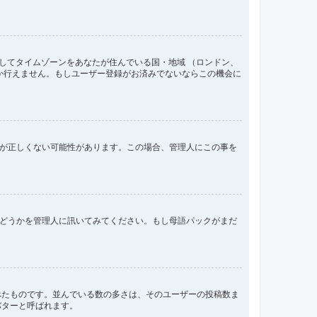
してタイムゾーンをあなたが住んでいる国・地域 （ロンドン、
か行えません。もしユーザー登録がお済みでないならこの機会に
間が正しくない可能性があります。この場合、管理人にこの事を
るかどうかを管理人に訊いてみてください。もし母語パックがまだ
べたものです。並んでいる数の多さは、そのユーザーの投稿数ま
バターと呼ばれます。