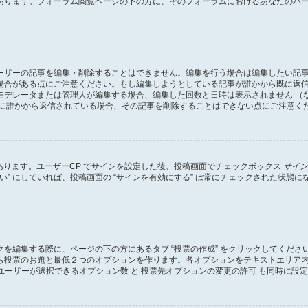
あります。フォーラム閲覧ページの下の方に、そのフォーラムにおけるあなたのパ
ーザーの記事を編集・削除することはできません。編集を行う場合は編集したい記
場合がある点にご注意ください。もし編集しようとしている記事が誰かから既に返
モデレータまたは管理人が編集する場合、編集した回数と日時は表示されません （
既に誰かから返信されている場合、その記事を削除することはできない点にご注意く
があります。ユーザーCP でサインを設定した後、投稿画面でチェックボックス
サイン
 “はい” にしていれば、投稿画面の “サインを有効にする” は常にチェックされた
を編集する際に、ページの下の方にあるタブ “投票の作成” をクリックしてくだ
ら投票のお題と最低２つのオプションを作ります。各オプションをテキストエリア
ユーザーが選択できるオプション数 と 投票先オプションの変更の許可 も同時に設