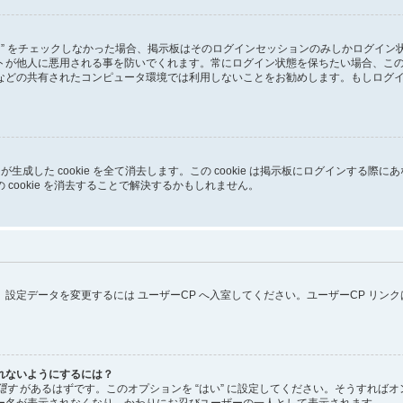
る” をチェックしなかった場合、掲示板はそのログインセッションのみしかログイ
トが他人に悪用される事を防いでくれます。常にログイン状態を保ちたい場合、こ
などの共有されたコンピュータ環境では利用しないことをお勧めします。もしログ
pBB3 が生成した cookie を全て消去します。この cookie は掲示板にログイ
cookie を消去することで解決するかもしれません。
設定データを変更するには ユーザーCP へ入室してください。ユーザーCP リン
れないようにするには？
隠す
があるはずです。このオプションを “はい” に設定してください。そうすれば
ー名が表示されなくなり、かわりにお忍びユーザーの一人として表示されます。