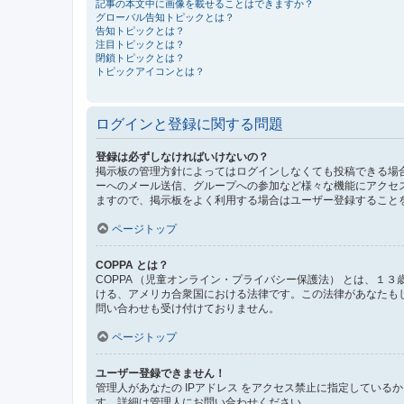
記事の本文中に画像を載せることはできますか？
グローバル告知トピックとは？
告知トピックとは？
注目トピックとは？
閉鎖トピックとは？
トピックアイコンとは？
ログインと登録に関する問題
登録は必ずしなければいけないの？
掲示板の管理方針によってはログインしなくても投稿できる場合
ーへのメール送信、グループへの参加など様々な機能にアクセ
ますので、掲示板をよく利用する場合はユーザー登録すること
ページトップ
COPPA とは？
COPPA （児童オンライン・プライバシー保護法） とは、
ける、アメリカ合衆国における法律です。この法律があなたもしく
問い合わせも受け付けておりません。
ページトップ
ユーザー登録できません！
管理人があなたの IPアドレス をアクセス禁止に指定してい
す。詳細は管理人にお問い合わせください。