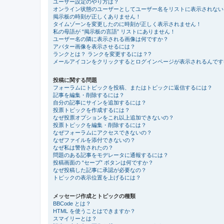
ユーザー設定のやり方は？
オンライン状態のユーザーとしてユーザー名をリストに表示されない
掲示板の時刻が正しくありません！
タイムゾーンを変更したのに時刻が正しく表示されません！
私の母語が “掲示板の言語” リストにありません！
ユーザー名の隣に表示される画像は何ですか？
アバター画像を表示させるには？
ランクとは？ ランクを変更するには？?
メールアイコンをクリックするとログインページが表示されるんです
投稿に関する問題
フォーラムにトピックを投稿、またはトピックに返信するには？
記事を編集・削除するには？
自分の記事にサインを追加するには？
投票トピックを作成するには？
なぜ投票オプションをこれ以上追加できないの？
投票トピックを編集・削除するには？
なぜフォーラムにアクセスできないの？
なぜファイルを添付できないの？
なぜ私は警告されたの？
問題のある記事をモデレータに通報するには？
投稿画面の “セーブ” ボタンは何ですか？
なぜ投稿した記事に承認が必要なの？
トピックの表示位置を上げるには？
メッセージ作成とトピックの種類
BBCode とは？
HTML を使うことはできますか？
スマイリーとは？