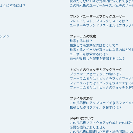
読みたくない PM が定期的に送られてきま
ようにするには？
この掲示板のユーザーからスパム等のメー
フレンドユーザーとブロックユーザー
フレンドリスト、ブロックリストとは？
ユーザーをフレンドリストまたはブロック
フォーラムの検索
けど？
検索するには？
検索しても無効なのはどうして？
検索するとページが真っ白になるのはどう
ユーザーを検索するには？
自分が投稿した記事を確認するには？
トピックのウォッチとブックマーク
ブックマークとウォッチの違いは？
フォーラムまたはトピックをブックマーク
フォーラムまたはトピックをウォッチする
フォーラムまたはトピックのウォッチを解
ファイルの添付
この掲示板にアップロードできるファイル
投稿した添付ファイルを探すには？
phpBBについて
この掲示板ソフトウェアを作成したのは誰
必要な機能がありません
この掲示板に関連した不正・法的問題につ