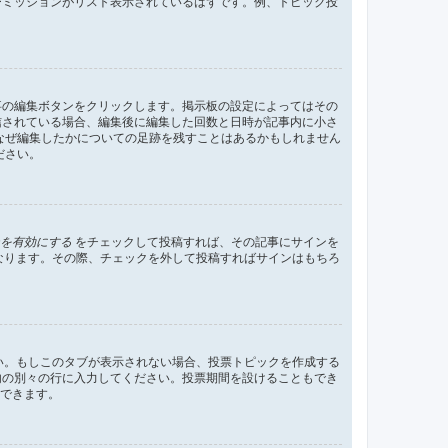
ーミッションがリスト表示されているはずです。例、トピック投
事の編集ボタンをクリックします。掲示板の設定によってはその
信されている場合、編集後に編集した回数と日時が記事内に小さ
なぜ編集したかについての足跡を残すことはあるかもしれません
ださい。
を有効にする
をチェックして投稿すれば、その記事にサインを
状態になります。その際、チェックを外して投稿すればサインはもちろ
さい。もしこのタブが表示されない場合、投票トピックを作成する
内の別々の行に入力してください。投票期間を設けることもでき
定できます。