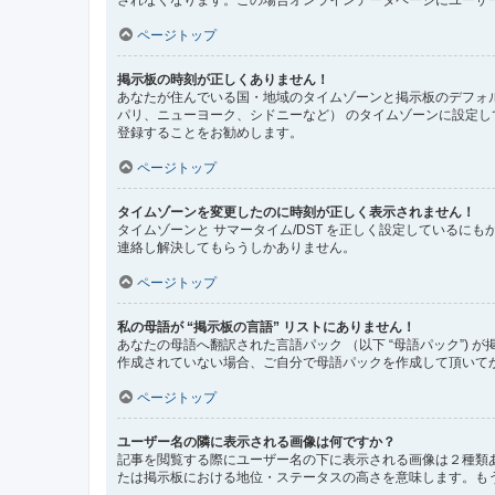
ページトップ
掲示板の時刻が正しくありません！
あなたが住んでいる国・地域のタイムゾーンと掲示板のデフォル
パリ、ニューヨーク、シドニーなど） のタイムゾーンに設定
登録することをお勧めします。
ページトップ
タイムゾーンを変更したのに時刻が正しく表示されません！
タイムゾーンと サマータイム/DST を正しく設定している
連絡し解決してもらうしかありません。
ページトップ
私の母語が “掲示板の言語” リストにありません！
あなたの母語へ翻訳された言語パック （以下 “母語パック”
作成されていない場合、ご自分で母語パックを作成して頂いて
ページトップ
ユーザー名の隣に表示される画像は何ですか？
記事を閲覧する際にユーザー名の下に表示される画像は２種類
たは掲示板における地位・ステータスの高さを意味します。も