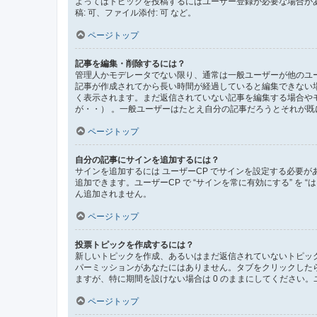
よってはトピックを投稿するにはユーザー登録が必要な場合が
稿: 可、ファイル添付: 可 など。
ページトップ
記事を編集・削除するには？
管理人かモデレータでない限り、通常は一般ユーザーが他のユ
記事が作成されてから長い時間が経過していると編集できない
く表示されます。まだ返信されていない記事を編集する場合や
が・・） 。一般ユーザーはたとえ自分の記事だろうとそれが
ページトップ
自分の記事にサインを追加するには？
サインを追加するには ユーザーCP でサインを設定する必要
追加できます。ユーザーCP で “サインを常に有効にする” を
ん追加されません。
ページトップ
投票トピックを作成するには？
新しいトピックを作成、あるいはまだ返信されていないトピック
パーミッションがあなたにはありません。タブをクリックした
ますが、特に期間を設けない場合は 0 のままにしてください。
ページトップ