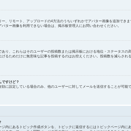
、ギャラリー、リモート、アップロードの4方法のうちいずれかでアバター画像を追加で
アバター画像を利用できない場合は、掲示板管理人にお問い合わせください。
であり、これらはそのユーザーの投稿数または掲示板における地位・ステータスの高
上げるためだけに無意味な記事を投稿するのはお控えください。投稿数を減らされ
んですけど？
有効に設定している場合のみ、他のユーザーに対してメールを送信することが可能
？
ージ内にあるトピック作成ボタンを、トピックに返信するにはトピックページ内にあ