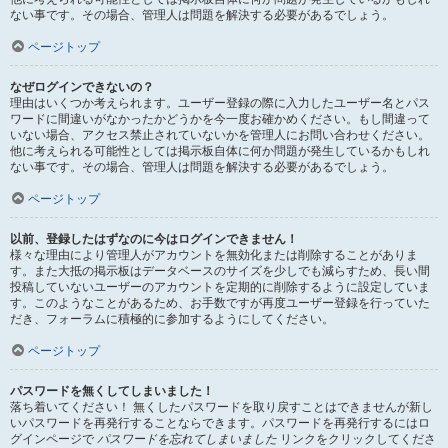
ない事です。その場合、管理人は問題を解決する必要があるでしょう。
ページトップ
なぜログインできないの？
理由はいくつか考えられます。ユーザー登録の際に入力したユーザー名とパス
ワードに間違いがなかったかどうかを今一度お確かめください。もし間違って
いない場合、アクセス禁止されていないかを管理人にお問い合わせください。
他に考えられる可能性としては掲示板自体に何か問題が発生しているかもしれ
ない事です。その場合、管理人は問題を解決する必要があるでしょう。
ページトップ
以前、登録したはずなのに今はログインできません！
様々な理由により管理人がアカウントを無効化または削除することがありま
す。また大抵の掲示板はデータベースのサイズを少しでも減らすため、長い間
投稿していないユーザーのアカウントを定期的に削除するように設定していま
す。このようなことがあるため、お手数ですが再度ユーザー登録を行っていた
だき、フォーラムに積極的に参加するようにしてください。
ページトップ
パスワードを無くしてしまいました！
落ち着いてください！ 無くしたパスワードを取り戻すことはできませんが新し
いパスワードを再発行することならできます。パスワードを再発行するにはロ
グインページで
パスワードを忘れてしまいました
リンクをクリックしてくださ