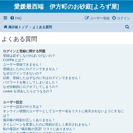
愛媛最西端 伊方町のお砂庭[よろず屋]
FAQ
ユーザー登録
ログイン
検
掲示板トップ
よくある質問
索
よくある質問
ログインと登録に関する問題
登録は必ずしなければいけないの？
COPPA とは？
ユーザー登録できません！
登録はしたのにログインできません！
なぜログインできないの？
以前、登録したはずなのに今はログインできません！
パスワードを無くしてしまいました！
なぜ自動的にログオフしてしまうの？
cookie を消去したらどうなるの？
ユーザー設定
ユーザー設定のやり方は？
オンライン状態のユーザーとしてユーザー名をリストに表示されないようにするに
は？
掲示板の時刻が正しくありません！
タイムゾーンを変更したのに時刻が正しく表示されません！
私の母語が “掲示板の言語” リストにありません！