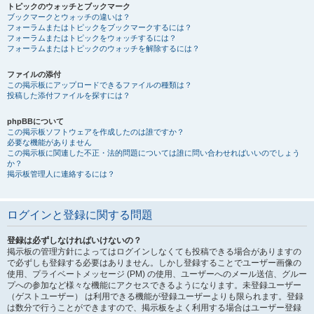
トピックのウォッチとブックマーク
ブックマークとウォッチの違いは？
フォーラムまたはトピックをブックマークするには？
フォーラムまたはトピックをウォッチするには？
フォーラムまたはトピックのウォッチを解除するには？
ファイルの添付
この掲示板にアップロードできるファイルの種類は？
投稿した添付ファイルを探すには？
phpBBについて
この掲示板ソフトウェアを作成したのは誰ですか？
必要な機能がありません
この掲示板に関連した不正・法的問題については誰に問い合わせればいいのでしょう
か？
掲示板管理人に連絡するには？
ログインと登録に関する問題
登録は必ずしなければいけないの？
掲示板の管理方針によってはログインしなくても投稿できる場合がありますの
で必ずしも登録する必要はありません。しかし登録することでユーザー画像の
使用、プライベートメッセージ (PM) の使用、ユーザーへのメール送信、グルー
プへの参加など様々な機能にアクセスできるようになります。未登録ユーザー
（ゲストユーザー） は利用できる機能が登録ユーザーよりも限られます。登録
は数分で行うことができますので、掲示板をよく利用する場合はユーザー登録