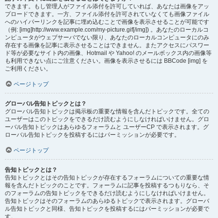
できます。もし管理人がファイル添付を許可していれば、あなたは画像をアッ
プロードできます。一方、ファイル添付を許可されていなくても画像ファイル
へのハイパーリンクを記事に埋め込むことで画像を表示させることが可能です
（例: [img]http://www.example.com/my-picture.gif[/img]) 。あなたのローカルコ
ンピュータがウェブサーバでない限り、あなたのローカルコンピュータにのみ
存在する画像を記事に表示させることはできません。またアクセスにパスワー
ド等が必要なサイト内の画像、Hotmail や Yahoo! のメールボックス内の画像等
も利用できない点にご注意ください。画像を表示させるには BBCode [img] を
ご利用ください。
ページトップ
グローバル告知トピックとは？
グローバル告知トピックは掲示板の重要な情報を含んだトピックです。全ての
ユーザーはこのトピックをできるだけ読むようにしなければいけません。グロ
ーバル告知トピックはあらゆるフォーラムと ユーザーCP で表示されます。グ
ローバル告知トピックを投稿するにはパーミッションが必要です。
ページトップ
告知トピックとは？
告知トピックとはその告知トピックが存在するフォーラムについての重要な情
報を含んだトピックのことです。フォーラムに記事を投稿するつもりなら、そ
のフォーラムの告知トピックをできるだけ読むようにしなければいけません。
告知トピックはそのフォーラムのあらゆるトピックで表示されます。グローバ
ル告知トピックと同様、告知トピックを投稿するにはパーミッションが必要で
す。