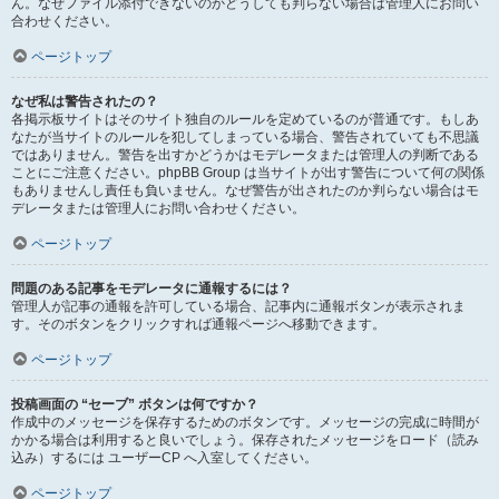
ん。なぜファイル添付できないのかどうしても判らない場合は管理人にお問い
合わせください。
ページトップ
なぜ私は警告されたの？
各掲示板サイトはそのサイト独自のルールを定めているのが普通です。もしあ
なたが当サイトのルールを犯してしまっている場合、警告されていても不思議
ではありません。警告を出すかどうかはモデレータまたは管理人の判断である
ことにご注意ください。phpBB Group は当サイトが出す警告について何の関係
もありませんし責任も負いません。なぜ警告が出されたのか判らない場合はモ
デレータまたは管理人にお問い合わせください。
ページトップ
問題のある記事をモデレータに通報するには？
管理人が記事の通報を許可している場合、記事内に通報ボタンが表示されま
す。そのボタンをクリックすれば通報ページへ移動できます。
ページトップ
投稿画面の “セーブ” ボタンは何ですか？
作成中のメッセージを保存するためのボタンです。メッセージの完成に時間が
かかる場合は利用すると良いでしょう。保存されたメッセージをロード（読み
込み）するには ユーザーCP へ入室してください。
ページトップ