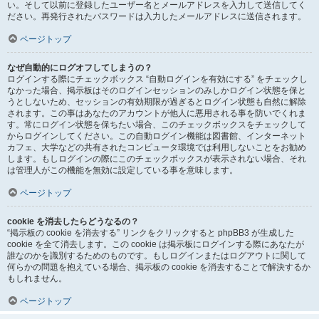
い。そして以前に登録したユーザー名とメールアドレスを入力して送信してく
ださい。再発行されたパスワードは入力したメールアドレスに送信されます。
ページトップ
なぜ自動的にログオフしてしまうの？
ログインする際にチェックボックス “自動ログインを有効にする” をチェックし
なかった場合、掲示板はそのログインセッションのみしかログイン状態を保と
うとしないため、セッションの有効期限が過ぎるとログイン状態も自然に解除
されます。この事はあなたのアカウントが他人に悪用される事を防いでくれま
す。常にログイン状態を保ちたい場合、このチェックボックスをチェックして
からログインしてください。この自動ログイン機能は図書館、インターネット
カフェ、大学などの共有されたコンピュータ環境では利用しないことをお勧め
します。もしログインの際にこのチェックボックスが表示されない場合、それ
は管理人がこの機能を無効に設定している事を意味します。
ページトップ
cookie を消去したらどうなるの？
“掲示板の cookie を消去する” リンクをクリックすると phpBB3 が生成した
cookie を全て消去します。この cookie は掲示板にログインする際にあなたが
誰なのかを識別するためのものです。もしログインまたはログアウトに関して
何らかの問題を抱えている場合、掲示板の cookie を消去することで解決するか
もしれません。
ページトップ