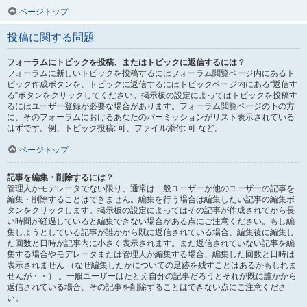
ページトップ
投稿に関する問題
フォーラムにトピックを投稿、またはトピックに返信するには？
フォーラムに新しいトピックを投稿するにはフォーラム閲覧ページ内にあるト
ピック作成ボタンを、トピックに返信するにはトピックページ内にある“返信す
る”ボタンをクリックしてください。掲示板の設定によってはトピックを投稿す
るにはユーザー登録が必要な場合があります。フォーラム閲覧ページの下の方
に、そのフォーラムにおけるあなたのパーミッションがリスト表示されている
はずです。例、トピック投稿: 可、ファイル添付: 可 など。
ページトップ
記事を編集・削除するには？
管理人かモデレータでない限り、通常は一般ユーザーが他のユーザーの記事を
編集・削除することはできません。編集を行う場合は編集したい記事の編集ボ
タンをクリックします。掲示板の設定によってはその記事が作成されてから長
い時間が経過していると編集できない場合がある点にご注意ください。もし編
集しようとしている記事が誰かから既に返信されている場合、編集後に編集し
た回数と日時が記事内に小さく表示されます。まだ返信されていない記事を編
集する場合やモデレータまたは管理人が編集する場合、編集した回数と日時は
表示されません （なぜ編集したかについての足跡を残すことはあるかもしれま
せんが・・） 。一般ユーザーはたとえ自分の記事だろうとそれが既に誰かから
返信されている場合、その記事を削除することはできない点にご注意くださ
い。