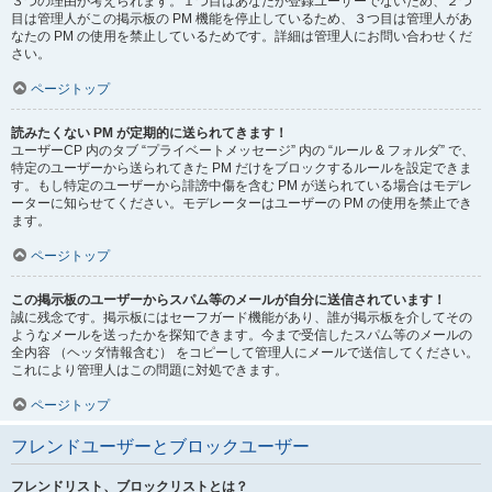
３つの理由が考えられます。１つ目はあなたが登録ユーザーでないため、２つ
目は管理人がこの掲示板の PM 機能を停止しているため、３つ目は管理人があ
なたの PM の使用を禁止しているためです。詳細は管理人にお問い合わせくだ
さい。
ページトップ
読みたくない PM が定期的に送られてきます！
ユーザーCP 内のタブ “プライベートメッセージ” 内の “ルール & フォルダ” で、
特定のユーザーから送られてきた PM だけをブロックするルールを設定できま
す。もし特定のユーザーから誹謗中傷を含む PM が送られている場合はモデレ
ーターに知らせてください。モデレーターはユーザーの PM の使用を禁止でき
ます。
ページトップ
この掲示板のユーザーからスパム等のメールが自分に送信されています！
誠に残念です。掲示板にはセーフガード機能があり、誰が掲示板を介してその
ようなメールを送ったかを探知できます。今まで受信したスパム等のメールの
全内容 （ヘッダ情報含む） をコピーして管理人にメールで送信してください。
これにより管理人はこの問題に対処できます。
ページトップ
フレンドユーザーとブロックユーザー
フレンドリスト、ブロックリストとは？