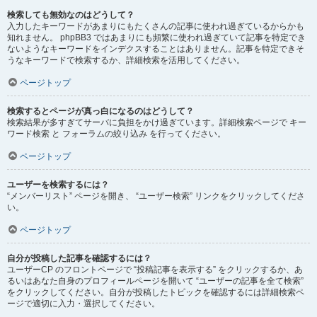
検索しても無効なのはどうして？
入力したキーワードがあまりにもたくさんの記事に使われ過ぎているからかも
知れません。 phpBB3 ではあまりにも頻繁に使われ過ぎていて記事を特定でき
ないようなキーワードをインデクスすることはありません。記事を特定できそ
うなキーワードで検索するか、詳細検索を活用してください。
ページトップ
検索するとページが真っ白になるのはどうして？
検索結果が多すぎてサーバに負担をかけ過ぎています。詳細検索ページで キー
ワード検索 と フォーラムの絞り込み を行ってください。
ページトップ
ユーザーを検索するには？
“メンバーリスト” ページを開き、 “ユーザー検索” リンクをクリックしてくださ
い。
ページトップ
自分が投稿した記事を確認するには？
ユーザーCP のフロントページで “投稿記事を表示する” をクリックするか、あ
るいはあなた自身のプロフィールページを開いて “ユーザーの記事を全て検索”
をクリックしてください。自分が投稿したトピックを確認するには詳細検索ペ
ージで適切に入力・選択してください。