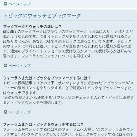
ページトップ
トピックのウォッチとブックマーク
ブックマークとウォッチの違いは？
phpBB3 のブックマークはブラウザのブックマーク （お気に入り） とほとんど
似たようなものです。つまりトピックが更新されてもあなたに通知されること
はありませんが、あなたは後でそのトピックに戻ることができます。トピック
のウォッチはそれとは違い、トピックが更新されるとあなたに通知が送られま
す。通知をプライベートメッセージで受け取るかメールで受け取るかは好みで
選べます。フォーラムのウォッチについても同様です。
ページトップ
フォーラムまたはトピックをブックマークするには？
トピック投稿記事エリアの上下に使いやすいように置かれた“トピックツール”メ
ニューの該当リンクをクリックすることで特定のトピックをブックマークまた
はウォッチできます。
“返信が投稿されたら通知する”オプションにチェックを入れてトピックに返信す
るとトピックウォッチを開始します。
ページトップ
フォーラムまたはトピックをウォッチするには？
フォーラムをウォッチするにはそのフォーラムへ入室し “このフォーラムをウォ
ッチする” リンクをクリックしてください。トピックをウォッチするにはそのト