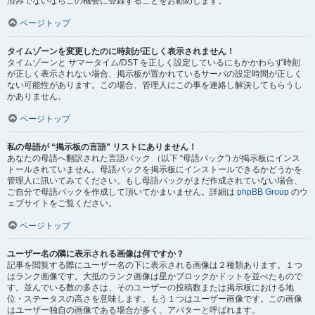
済みでないならこの機会に登録することをお勧めします。
ページトップ
タイムゾーンを変更したのに時刻が正しく表示されません！
タイムゾーンと サマータイム/DST を正しく設定しているにもかかわらず時刻
が正しく表示されない場合、掲示板が置かれているサーバの設定時間が正しく
ない可能性があります。この場合、管理人にこの事を連絡し解決してもらうし
かありません。
ページトップ
私の母語が “掲示板の言語” リストにありません！
あなたの母語へ翻訳された言語パック （以下 “母語パック”) が掲示板にインス
トールされていません。母語パックを掲示板にインストールできるかどうかを
管理人に訊いてみてください。もし母語パックがまだ作成されていない場合、
ご自分で母語パックを作成して頂いてかまいません。詳細は
phpBB Group
のウ
ェブサイトをご覧ください。
ページトップ
ユーザー名の隣に表示される画像は何ですか？
記事を閲覧する際にユーザー名の下に表示される画像は２種類あります。１つ
はランク画像です。大抵のランク画像は星かブロックかドットを並べたもので
す。並んでいる数の多さは、そのユーザーの投稿数または掲示板における地
位・ステータスの高さを意味します。もう１つはユーザー画像です。この画像
はユーザー独自の画像である場合が多く、アバターと呼ばれます。