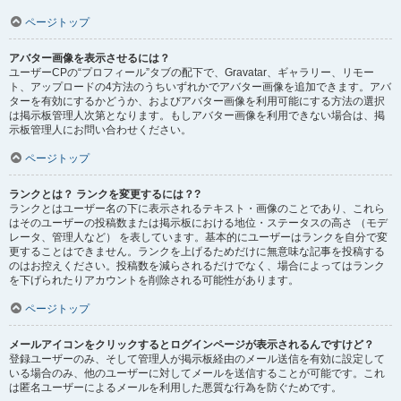
ページトップ
アバター画像を表示させるには？
ユーザーCPの“プロフィール”タブの配下で、Gravatar、ギャラリー、リモー
ト、アップロードの4方法のうちいずれかでアバター画像を追加できます。アバ
ターを有効にするかどうか、およびアバター画像を利用可能にする方法の選択
は掲示板管理人次第となります。もしアバター画像を利用できない場合は、掲
示板管理人にお問い合わせください。
ページトップ
ランクとは？ ランクを変更するには？?
ランクとはユーザー名の下に表示されるテキスト・画像のことであり、これら
はそのユーザーの投稿数または掲示板における地位・ステータスの高さ （モデ
レータ、管理人など） を表しています。基本的にユーザーはランクを自分で変
更することはできません。ランクを上げるためだけに無意味な記事を投稿する
のはお控えください。投稿数を減らされるだけでなく、場合によってはランク
を下げられたりアカウントを削除される可能性があります。
ページトップ
メールアイコンをクリックするとログインページが表示されるんですけど？
登録ユーザーのみ、そして管理人が掲示板経由のメール送信を有効に設定して
いる場合のみ、他のユーザーに対してメールを送信することが可能です。これ
は匿名ユーザーによるメールを利用した悪質な行為を防ぐためです。