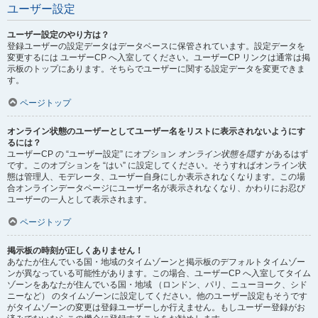
ユーザー設定
ユーザー設定のやり方は？
登録ユーザーの設定データはデータベースに保管されています。設定データを
変更するには ユーザーCP へ入室してください。ユーザーCP リンクは通常は掲
示板のトップにあります。そちらでユーザーに関する設定データを変更できま
す。
ページトップ
オンライン状態のユーザーとしてユーザー名をリストに表示されないようにす
るには？
ユーザーCP の “ユーザー設定” にオプション
オンライン状態を隠す
があるはず
です。このオプションを “はい” に設定してください。そうすればオンライン状
態は管理人、モデレータ、ユーザー自身にしか表示されなくなります。この場
合オンラインデータページにユーザー名が表示されなくなり、かわりにお忍び
ユーザーの一人として表示されます。
ページトップ
掲示板の時刻が正しくありません！
あなたが住んでいる国・地域のタイムゾーンと掲示板のデフォルトタイムゾー
ンが異なっている可能性があります。この場合、ユーザーCP へ入室してタイム
ゾーンをあなたが住んでいる国・地域 （ロンドン、パリ、ニューヨーク、シド
ニーなど） のタイムゾーンに設定してください。他のユーザー設定もそうです
がタイムゾーンの変更は登録ユーザーしか行えません。もしユーザー登録がお