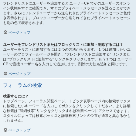
フレンドリストにユーザーを追加すると ユーザーCP でそのユーザーのオンラ
イン状態をすぐに確認でき、すぐにプライベートメッセージを送ることができ
ます。さらにフレンドユーザーから送られきたプライベートメッセージは色付
き表示されます。ブロックユーザーから送られてきたプライベートメッセージ
も別の色で表示されます。
ページトップ
ユーザーをフレンドリストまたはブロックリストに追加・削除するには？
ユーザーをリストに追加するには２つの方法があります。１つは追加したいユ
ーザーのプロフィールページを開き、“フレンドリストに追加する” リンクまた
は “ブロックリストに追加する” リンクをクリックします。もう１つは ユーザー
CP で直接ユーザー名を入力して追加します。削除の方法も追加と同じです。
ページトップ
フォーラムの検索
検索するには？
トップページ、フォーラム閲覧ページ、トピック表示ページ内の検索ボックス
に検索したいキーワードを入力してボタンをクリックしてください。より詳細
な検索は “詳細検索” リンクをクリックすれば検索ページにアクセスできます。
スタイルによっては検索ボックスと詳細検索リンクの位置が通常と異なるかも
しれません。
ページトップ