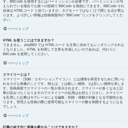
す。BBCode を使用するにはパーミッションが必要です。パーミッションが与
えられている場合でも個々の投稿で BBCode を無効にできます。BBCode それ
自体は HTMLコード と似ていますが、タグを < > ではなく [ ] で閉じる点が異な
ります。より詳しい情報は投稿画面内の “BBCode” リンクをクリックしてくだ
さい。
ページトップ
HTML を使うことはできますか？
できません。 phpBB3 では HTMLコード を文章に含めてもレンダリングされな
くなりました。HTML を利用して文章を作成したいのであれば、代わりに
BBCode を使用してください。
ページトップ
スマイリーとは？
スマイリー （別称：エモーションアイコン） とは感情を表現するために用いら
れる小さな画像のことです。例えば、:) は嬉しい感情、:(は悲しい感情を表しま
す。投稿画面でスマイリーの一覧が表示されます。スマイリーが多くなると記
事が読みづらくなりますのでスマイリーの乱用はお控えください。スマイリー
を乱用した記事はモデレータによる編集・削除・移動の対象となる可能性があ
ります。管理人も投稿の際に使用可能なスマイリーの数を制限するようになる
でしょう。
ページトップ
記事の本文中に画像を載せることはできますか？