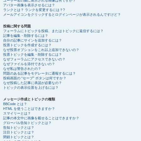
ユーザー名の隣に表示される画像は何ですか？
アバター画像を表示させるには？
ランクとは？ ランクを変更するには？?
メールアイコンをクリックするとログインページが表示されるんですけど？
投稿に関する問題
フォーラムにトピックを投稿、またはトピックに返信するには？
記事を編集・削除するには？
自分の記事にサインを追加するには？
投票トピックを作成するには？
なぜ投票オプションをこれ以上追加できないの？
投票トピックを編集・削除するには？
なぜフォーラムにアクセスできないの？
なぜファイルを添付できないの？
なぜ私は警告されたの？
問題のある記事をモデレータに通報するには？
投稿画面の “セーブ” ボタンは何ですか？
なぜ投稿した記事に承認が必要なの？
トピックの表示位置を上げるには？
メッセージ作成とトピックの種類
BBCode とは？
HTML を使うことはできますか？
スマイリーとは？
記事の本文中に画像を載せることはできますか？
グローバル告知トピックとは？
告知トピックとは？
注目トピックとは？
閉鎖トピックとは？