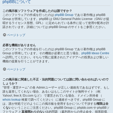
phpBBについて
この掲示板ソフトウェアを作成したのは誰ですか？
このソフトウェアの作成を行ったのは
phpBB Group
であり著作権は phpBB
Group が所有しています。phpBB は GNU General Public License（GNU が提
唱するライセンス形態、GPL） に定められている条件に従って使用や配布が許
諾されています。詳細については phpBB Group のサイトをご参照ください。
ページトップ
必要な機能がありません
このソフトウェアの作成を行ったのは phpBB Group であり著作権は phpBB
Group が所有しています。その機能が必要だと思う場合、
phpBB Ideas Centre
へ訪問してください。そちらで既に提案されたアイデアへの投票および新しい
機能の提案を行うことができます。
ページトップ
この掲示板に関連した不正・法的問題については誰に問い合わせればいいので
しょうか？
“管理・運営チーム” の各 Adminユーザー が正しい連絡先であるはずです。もし
誰も返答してくれない場合、あるいはもしこのサイトが無料サイト （例:
Yahoo!, free.fr, f2s.com など） で運営されている場合、ドメイン所持者 （
whois lookup
検索で調べてください） に連絡すべきです。phpBB Group に
は、誰が何処でどのようにこの掲示板を使用するかについて干渉する
権限は全
くない
ということにご注意ください。phpBB Group に phpbb.com や phpBBソ
フトウェア と
直接関わりのない
法的問題 （裁判所からの停止命令、損害賠償、