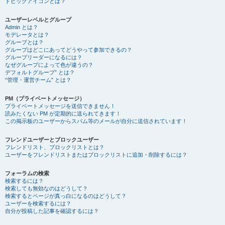
トピックアイコンとは？
ユーザーレベルとグループ
Admin とは？
モデレータとは？
グループとは？
グループはどこにあってどうやって参加できるの？
グループリーダーになるには？
なぜグループによって色が違うの？
デフォルトグループ” とは？
“管理・運営チーム” とは？
PM（プライベートメッセージ）
プライベートメッセージを送信できません！
読みたくない PM が定期的に送られてきます！
この掲示板のユーザーからスパム等のメールが自分に送信されています！
フレンドユーザーとブロックユーザー
フレンドリスト、ブロックリストとは？
ユーザーをフレンドリストまたはブロックリストに追加・削除するには？
フォーラムの検索
検索するには？
検索しても無効なのはどうして？
検索するとページが真っ白になるのはどうして？
ユーザーを検索するには？
自分が投稿した記事を確認するには？