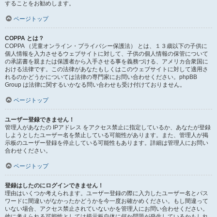
することをお勧めします。
ページトップ
COPPA とは？
COPPA （児童オンライン・プライバシー保護法） とは、１３歳以下の子供に
個人情報を入力させるウェブサイトに対して、子供の個人情報の保管について
の承諾書を親または保護者から入手させる事を義務づける、アメリカ合衆国に
おける法律です。この法律があなたもしくはこのウェブサイトに対して適用さ
れるのかどうかについては法律の専門家にお問い合わせください。phpBB
Group は法律に関するいかなる問い合わせも受け付けておりません。
ページトップ
ユーザー登録できません！
管理人があなたの IPアドレス をアクセス禁止に指定しているか、あなたが登録
しようとしたユーザー名を禁止している可能性があります。また、管理人が掲
示板のユーザー登録を停止している可能性もあります。詳細は管理人にお問い
合わせください。
ページトップ
登録はしたのにログインできません！
理由はいくつか考えられます。ユーザー登録の際に入力したユーザー名とパス
ワードに間違いがなかったかどうかを今一度お確かめください。もし間違って
いない場合、アクセス禁止されていないかを管理人にお問い合わせください。
他に考えられる可能性としては掲示板自体に何か問題が発生しているかもしれ