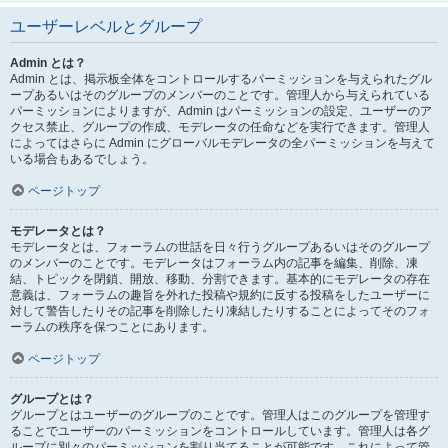
ユーザーレベルとグループ
Admin とは？
Admin とは、掲示板全体をコントロールするパーミッションを与えられたグル
ープあるいはそのグループのメンバーのことです。管理人から与えられている
パーミッションによりますが、Admin はパーミッションの設定、ユーザーのア
クセス禁止、グループの作成、モデレータの任命などを実行できます。管理人
によってはさらに Admin にグローバルモデレータの全パーミッションを与えて
いる場合もあるでしょう。
ページトップ
モデレータとは？
モデレータとは、フォーラムの世話を日々行うグループあるいはそのグループ
のメンバーのことです。モデレータはフォーラム内の記事を編集、削除、凍
結、トピックを閉鎖、開放、移動、分割できます。基本的にモデレータの存在
意義は、フォーラムの趣旨を外れた投稿や規約に反する投稿をしたユーザーに
対して警告したりその記事を削除したり凍結したりすることによってそのフォ
ーラムの秩序を保つことにあります。
ページトップ
グループとは？
グループとはユーザーのグループのことです。管理人はこのグループを管理す
ることでユーザーのパーミッションをコントロールしています。管理人は各グ
ループに別々のパーミッションを割り当てることが可能です。これによって管