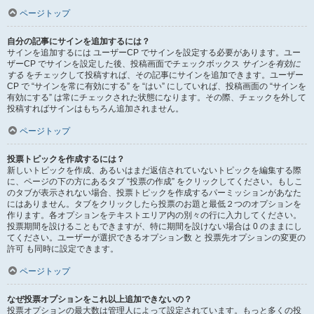
ページトップ
自分の記事にサインを追加するには？
サインを追加するには ユーザーCP でサインを設定する必要があります。ユー
ザーCP でサインを設定した後、投稿画面でチェックボックス
サインを有効に
する
をチェックして投稿すれば、その記事にサインを追加できます。ユーザー
CP で “サインを常に有効にする” を “はい” にしていれば、投稿画面の “サインを
有効にする” は常にチェックされた状態になります。その際、チェックを外して
投稿すればサインはもちろん追加されません。
ページトップ
投票トピックを作成するには？
新しいトピックを作成、あるいはまだ返信されていないトピックを編集する際
に、ページの下の方にあるタブ “投票の作成” をクリックしてください。もしこ
のタブが表示されない場合、投票トピックを作成するパーミッションがあなた
にはありません。タブをクリックしたら投票のお題と最低２つのオプションを
作ります。各オプションをテキストエリア内の別々の行に入力してください。
投票期間を設けることもできますが、特に期間を設けない場合は 0 のままにし
てください。ユーザーが選択できるオプション数 と 投票先オプションの変更の
許可 も同時に設定できます。
ページトップ
なぜ投票オプションをこれ以上追加できないの？
投票オプションの最大数は管理人によって設定されています。もっと多くの投