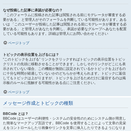
なぜ投稿した記事に承認が必要なの？
「このフォーラムに投稿された記事は閲覧される前にモデレータが審査する必
要がある」 と管理人がそのフォーラムを判断している可能性があります。ある
いは 「このユーザーが投稿した記事は閲覧される前にモデレータが審査する必
要がある」 と管理人があなたを判断し、承認が必要なグループへあなたを配置
している可能性もあります。詳細は管理人にお問い合わせください
ページトップ
トピックの表示位置を上げるには？
“このトピックを上げる” リンクをクリックすればトピックの表示位置をトピッ
クリストの先頭に移動させることができます。しかしそのリンクがどこにも表
示されていない場合、この機能が無効に設定されているかトピックを上げるの
に十分な時間が経過していないかのどちらかが考えられます。トピックに返信
してもトピックは上がりますが、トピックを上げるためだけに返信するのは掲
示板のルールに抵触する可能性がある点にご注意ください。
ページトップ
メッセージ作成とトピックの種類
BBCode とは？
BBCode はユーザーの利便性・システムの安全性のためにシステム側が用意し
た簡単なマークアップ言語です。BBCode を使用することによって文章の見栄
えをコントロールしたり画像やリンクを文章に挿入したりできるようになりま