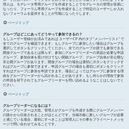
理人は、モデレータ専用グループを作成することでモデレータの管理が容易に
なったり、フォーラム専用グループを作成することで特定のユーザーしか入れ
ないフォーラムを提供することが可能になったりします。
ページトップ
グループはどこにあってどうやって参加できるの？
もしユーザー登録がお済みであれば ユーザーCP 内のタブ “メンバーリスト” で
全てのグループを確認できます。もしグループに参加したい場合はグループを
選択してボタンをクリックしてください。全てのグループが誰でも参加できる
開放グループであるとは限らず、参加にグループリーダーの承認が必要な申請
グループ、参加自体を受け付けてない閉鎖グループ、グループ自体が非公開な
非公開グループがあります。開放グループの場合は適切にボタンをクリックす
ればグループに参加できます。申請グループの場合も適切にボタンをクリック
すればグループに参加を申請できます。場合によってはグループに参加する理
由をグループリーダーから訊かれることがあります。もし何らかの理由で参加
の申請を却下されてもグループリーダーを問い詰めるようなことはしないでく
ださい。
ページトップ
グループリーダーになるには？
グループリーダーは大抵、管理人がグループを作成する際にグループメンバー
の誰かから任命されることがほとんどです。当掲示板に新しいグループが必要
と感じている場合、最初にすべきことは管理人にその事をプライベートメッセ
ージで問い合わせてみることです。