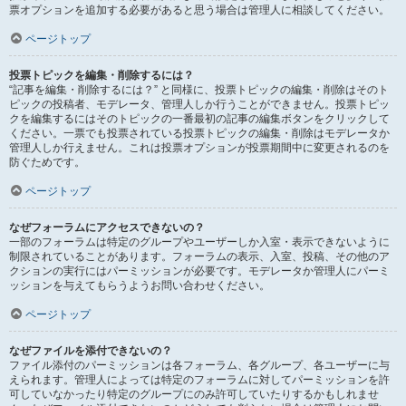
票オプションを追加する必要があると思う場合は管理人に相談してください。
ページトップ
投票トピックを編集・削除するには？
“記事を編集・削除するには？” と同様に、投票トピックの編集・削除はそのト
ピックの投稿者、モデレータ、管理人しか行うことができません。投票トピッ
クを編集するにはそのトピックの一番最初の記事の編集ボタンをクリックして
ください。一票でも投票されている投票トピックの編集・削除はモデレータか
管理人しか行えません。これは投票オプションが投票期間中に変更されるのを
防ぐためです。
ページトップ
なぜフォーラムにアクセスできないの？
一部のフォーラムは特定のグループやユーザーしか入室・表示できないように
制限されていることがあります。フォーラムの表示、入室、投稿、その他のア
クションの実行にはパーミッションが必要です。モデレータか管理人にパーミ
ッションを与えてもらうようお問い合わせください。
ページトップ
なぜファイルを添付できないの？
ファイル添付のパーミッションは各フォーラム、各グループ、各ユーザーに与
えられます。管理人によっては特定のフォーラムに対してパーミッションを許
可していなかったり特定のグループにのみ許可していたりするかもしれませ