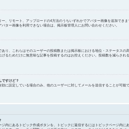
、ギャラリー、リモート、アップロードの4方法のうちいずれかでアバター画像を追加で
アバター画像を利用できない場合は、掲示板管理人にお問い合わせください。
であり、これらはそのユーザーの投稿数または掲示板における地位・ステータスの高
上げるためだけに無意味な記事を投稿するのはお控えください。投稿数を減らされ
んですけど？
有効に設定している場合のみ、他のユーザーに対してメールを送信することが可能
？
ージ内にあるトピック作成ボタンを、トピックに返信するにはトピックページ内にあ