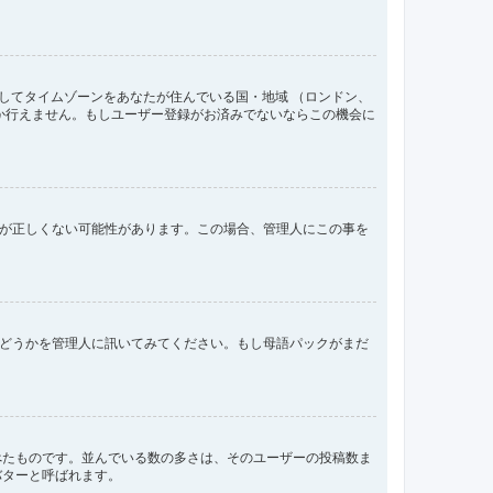
してタイムゾーンをあなたが住んでいる国・地域 （ロンドン、
か行えません。もしユーザー登録がお済みでないならこの機会に
間が正しくない可能性があります。この場合、管理人にこの事を
るかどうかを管理人に訊いてみてください。もし母語パックがまだ
べたものです。並んでいる数の多さは、そのユーザーの投稿数ま
バターと呼ばれます。