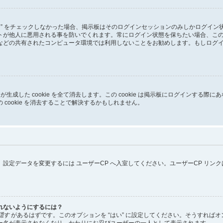
る” をチェックしなかった場合、掲示板はそのログインセッションのみしかログイ
トが他人に悪用される事を防いでくれます。常にログイン状態を保ちたい場合、こ
などの共有されたコンピュータ環境では利用しないことをお勧めします。もしログ
pBB3 が生成した cookie を全て消去します。この cookie は掲示板にログイ
cookie を消去することで解決するかもしれません。
設定データを変更するには ユーザーCP へ入室してください。ユーザーCP リン
れないようにするには？
隠す
があるはずです。このオプションを “はい” に設定してください。そうすれば
ー名が表示されなくなり、かわりにお忍びユーザーの一人として表示されます。