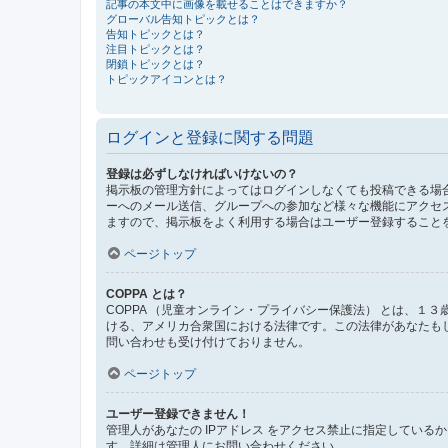
記事の本文中に画像を載せることはできますか？
グローバル告知トピックとは？
告知トピックとは？
注目トピックとは？
閉鎖トピックとは？
トピックアイコンとは？
ログインと登録に関する問題
登録は必ずしなければいけないの？
掲示板の管理方針によってはログインしなくても投稿できる場合
ーへのメール送信、グループへの参加など様々な機能にアクセ
ますので、掲示板をよく利用する場合はユーザー登録すること
ページトップ
COPPA とは？
COPPA （児童オンライン・プライバシー保護法） とは、
ける、アメリカ合衆国における法律です。この法律があなたもしく
問い合わせも受け付けておりません。
ページトップ
ユーザー登録できません！
管理人があなたの IPアドレス をアクセス禁止に指定してい
す。詳細は管理人にお問い合わせください。