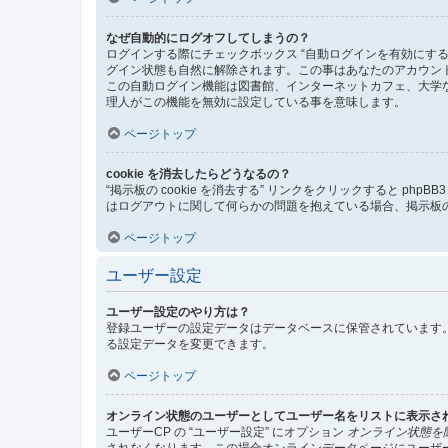
なぜ自動的にログオフしてしまうの？
ログインする際にチェックボックス “自動ログインを有効にす
グイン状態も自然に解除されます。この事はあなたのアカウン
この自動ログイン機能は図書館、インターネットカフェ、大学
理人がこの機能を無効に設定している事を意味します。
ページトップ
cookie を消去したらどうなるの？
“掲示板の cookie を消去する” リンクをクリックすると ph
はログアウトに関して何らかの問題を抱えている場合、掲示板の 
ページトップ
ユーザー設定
ユーザー設定のやり方は？
登録ユーザーの設定データはデータベースに保管されています。
る設定データを変更できます。
ページトップ
オンライン状態のユーザーとしてユーザー名をリストに表示さ
ユーザーCP の “ユーザー設定” にオプション
オンライン状態を
されなくなります。この場合オンラインデータページにユーザ