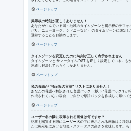
ページトップ
掲示板の時刻が正しくありません！
あなたが住んでいる国・地域のタイムゾーンと掲示板のデフォル
パリ、ニューヨーク、シドニーなど） のタイムゾーンに設定
登録することをお勧めします。
ページトップ
タイムゾーンを変更したのに時刻が正しく表示されません！
タイムゾーンと サマータイム/DST を正しく設定している
連絡し解決してもらうしかありません。
ページトップ
私の母語が “掲示板の言語” リストにありません！
あなたの母語へ翻訳された言語パック （以下 “母語パック”
作成されていない場合、ご自分で母語パックを作成して頂いて
ページトップ
ユーザー名の隣に表示される画像は何ですか？
記事を閲覧する際にユーザー名の下に表示される画像は２種類
たは掲示板における地位・ステータスの高さを意味します。も