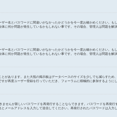
ーザー名とパスワードに間違いがなかったかどうかを今一度お確かめください。も
自体に何か問題が発生しているかもしれない事です。その場合、管理人は問題を解
ーザー名とパスワードに間違いがなかったかどうかを今一度お確かめください。も
自体に何か問題が発生しているかもしれない事です。その場合、管理人は問題を解
ことがあります。また大抵の掲示板はデータベースのサイズを少しでも減らすため
ですが再度ユーザー登録を行っていただき、フォーラムに積極的に参加するように
できませんが新しいパスワードを再発行することならできます。パスワードを再発行
名とメールアドレスを入力して送信してください。再発行されたパスワードは入力