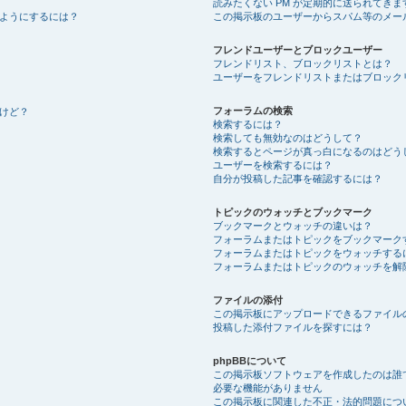
読みたくない PM が定期的に送られてきま
ようにするには？
この掲示板のユーザーからスパム等のメー
フレンドユーザーとブロックユーザー
フレンドリスト、ブロックリストとは？
ユーザーをフレンドリストまたはブロック
フォーラムの検索
けど？
検索するには？
検索しても無効なのはどうして？
検索するとページが真っ白になるのはどう
ユーザーを検索するには？
自分が投稿した記事を確認するには？
トピックのウォッチとブックマーク
ブックマークとウォッチの違いは？
フォーラムまたはトピックをブックマーク
フォーラムまたはトピックをウォッチする
フォーラムまたはトピックのウォッチを解
ファイルの添付
この掲示板にアップロードできるファイル
投稿した添付ファイルを探すには？
phpBBについて
この掲示板ソフトウェアを作成したのは誰
必要な機能がありません
この掲示板に関連した不正・法的問題につ