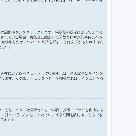
ーミッションがリスト表示されているはずです。例、トピック投
事の編集ボタンをクリックします。掲示板の設定によってはその
信されている場合、編集後に編集した回数と日時が記事内に小さ
なぜ編集したかについての足跡を残すことはあるかもしれません
ださい。
を有効にする
をチェックして投稿すれば、その記事にサインを
状態になります。その際、チェックを外して投稿すればサインはもちろ
さい。もしこのタブが表示されない場合、投票トピックを作成する
内の別々の行に入力してください。投票期間を設けることもでき
定できます。