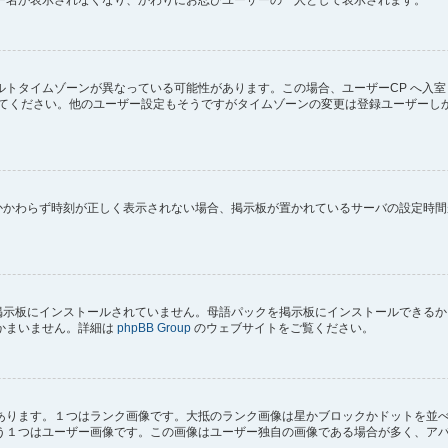
トタイムゾーンが異なっている可能性があります。この場合、ユーザーCP へ入室
してください。他のユーザー設定もそうですがタイムゾーンの変更は登録ユーザーし
にもかかわらず時刻が正しく表示されない場合、掲示板が置かれているサーバの設定時
) が掲示板にインストールされていません。母語パックを掲示板にインストールでき
かまいません。詳細は
phpBB Group
のウェブサイトをご覧ください。
あります。１つはランク画像です。大抵のランク画像は星かブロックかドットを並
う１つはユーザー画像です。この画像はユーザー独自の画像である場合が多く、ア