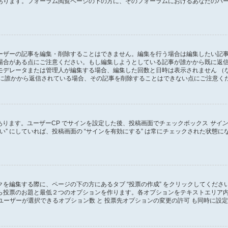
あります。フォーラム閲覧ページの下の方に、そのフォーラムにおけるあなたのパ
ーザーの記事を編集・削除することはできません。編集を行う場合は編集したい記
場合がある点にご注意ください。もし編集しようとしている記事が誰かから既に返
モデレータまたは管理人が編集する場合、編集した回数と日時は表示されません （
既に誰かから返信されている場合、その記事を削除することはできない点にご注意く
があります。ユーザーCP でサインを設定した後、投稿画面でチェックボックス
サイン
 “はい” にしていれば、投稿画面の “サインを有効にする” は常にチェックされた
を編集する際に、ページの下の方にあるタブ “投票の作成” をクリックしてくだ
ら投票のお題と最低２つのオプションを作ります。各オプションをテキストエリア
ユーザーが選択できるオプション数 と 投票先オプションの変更の許可 も同時に設