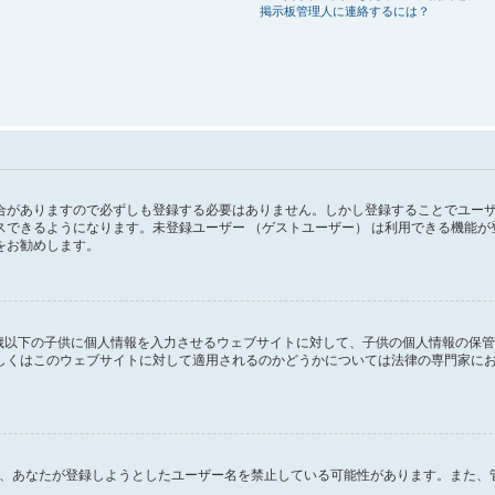
掲示板管理人に連絡するには？
がありますので必ずしも登録する必要はありません。しかし登録することでユーザー画
スできるようになります。未登録ユーザー （ゲストユーザー） は利用できる機能
をお勧めします。
１３歳以下の子供に個人情報を入力させるウェブサイトに対して、子供の個人情報の保
はこのウェブサイトに対して適用されるのかどうかについては法律の専門家にお問い合
るか、あなたが登録しようとしたユーザー名を禁止している可能性があります。また