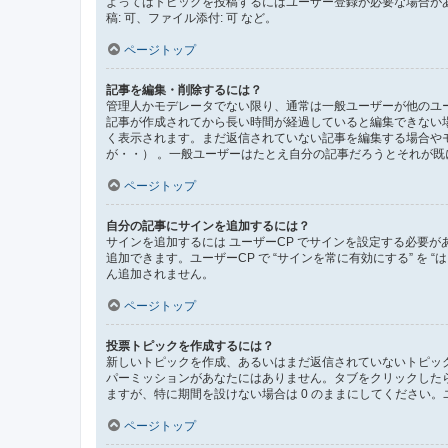
よってはトピックを投稿するにはユーザー登録が必要な場合が
稿: 可、ファイル添付: 可 など。
ページトップ
記事を編集・削除するには？
管理人かモデレータでない限り、通常は一般ユーザーが他のユ
記事が作成されてから長い時間が経過していると編集できない
く表示されます。まだ返信されていない記事を編集する場合や
が・・） 。一般ユーザーはたとえ自分の記事だろうとそれが
ページトップ
自分の記事にサインを追加するには？
サインを追加するには ユーザーCP でサインを設定する必要
追加できます。ユーザーCP で “サインを常に有効にする” を
ん追加されません。
ページトップ
投票トピックを作成するには？
新しいトピックを作成、あるいはまだ返信されていないトピック
パーミッションがあなたにはありません。タブをクリックした
ますが、特に期間を設けない場合は 0 のままにしてください。
ページトップ