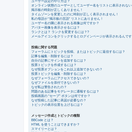
ユーザー設定のやり方は？
オンライン状態のユーザーとしてユーザー名をリストに表示されない
掲示板の時刻が正しくありません！
タイムゾーンを変更したのに時刻が正しく表示されません！
私の母語が “掲示板の言語” リストにありません！
ユーザー名の隣に表示される画像は何ですか？
アバター画像を表示させるには？
ランクとは？ ランクを変更するには？?
メールアイコンをクリックするとログインページが表示されるんです
投稿に関する問題
フォーラムにトピックを投稿、またはトピックに返信するには？
記事を編集・削除するには？
自分の記事にサインを追加するには？
投票トピックを作成するには？
なぜ投票オプションをこれ以上追加できないの？
投票トピックを編集・削除するには？
なぜフォーラムにアクセスできないの？
なぜファイルを添付できないの？
なぜ私は警告されたの？
問題のある記事をモデレータに通報するには？
投稿画面の “セーブ” ボタンは何ですか？
なぜ投稿した記事に承認が必要なの？
トピックの表示位置を上げるには？
メッセージ作成とトピックの種類
BBCode とは？
HTML を使うことはできますか？
スマイリーとは？