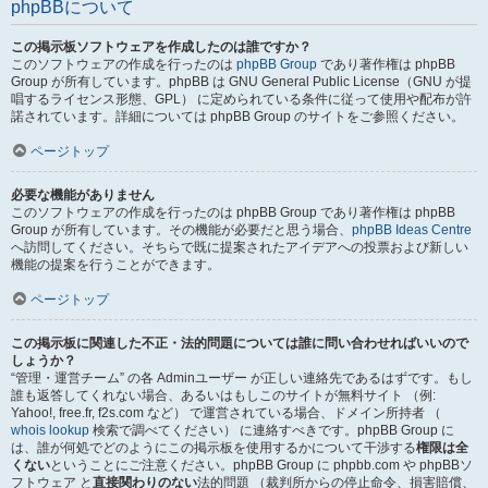
phpBBについて
この掲示板ソフトウェアを作成したのは誰ですか？
このソフトウェアの作成を行ったのは
phpBB Group
であり著作権は phpBB
Group が所有しています。phpBB は GNU General Public License（GNU が提
唱するライセンス形態、GPL） に定められている条件に従って使用や配布が許
諾されています。詳細については phpBB Group のサイトをご参照ください。
ページトップ
必要な機能がありません
このソフトウェアの作成を行ったのは phpBB Group であり著作権は phpBB
Group が所有しています。その機能が必要だと思う場合、
phpBB Ideas Centre
へ訪問してください。そちらで既に提案されたアイデアへの投票および新しい
機能の提案を行うことができます。
ページトップ
この掲示板に関連した不正・法的問題については誰に問い合わせればいいので
しょうか？
“管理・運営チーム” の各 Adminユーザー が正しい連絡先であるはずです。もし
誰も返答してくれない場合、あるいはもしこのサイトが無料サイト （例:
Yahoo!, free.fr, f2s.com など） で運営されている場合、ドメイン所持者 （
whois lookup
検索で調べてください） に連絡すべきです。phpBB Group に
は、誰が何処でどのようにこの掲示板を使用するかについて干渉する
権限は全
くない
ということにご注意ください。phpBB Group に phpbb.com や phpBBソ
フトウェア と
直接関わりのない
法的問題 （裁判所からの停止命令、損害賠償、