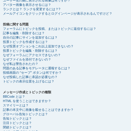
ユーザー名の隣に表示される画像は何ですか？
アバター画像を表示させるには？
ランクとは？ ランクを変更するには？?
メールアイコンをクリックするとログインページが表示されるんですけど？
投稿に関する問題
フォーラムにトピックを投稿、またはトピックに返信するには？
記事を編集・削除するには？
自分の記事にサインを追加するには？
投票トピックを作成するには？
なぜ投票オプションをこれ以上追加できないの？
投票トピックを編集・削除するには？
なぜフォーラムにアクセスできないの？
なぜファイルを添付できないの？
なぜ私は警告されたの？
問題のある記事をモデレータに通報するには？
投稿画面の “セーブ” ボタンは何ですか？
なぜ投稿した記事に承認が必要なの？
トピックの表示位置を上げるには？
メッセージ作成とトピックの種類
BBCode とは？
HTML を使うことはできますか？
スマイリーとは？
記事の本文中に画像を載せることはできますか？
グローバル告知トピックとは？
告知トピックとは？
注目トピックとは？
閉鎖トピックとは？