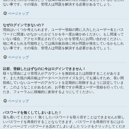
ない事です。その場合、管理人は問題を解決する必要があるでしょう。
ページトップ
なぜログインできないの？
理由はいくつか考えられます。ユーザー登録の際に入力したユーザー名とパス
ワードに間違いがなかったかどうかを今一度お確かめください。もし間違って
いない場合、アクセス禁止されていないかを管理人にお問い合わせください。
他に考えられる可能性としては掲示板自体に何か問題が発生しているかもしれ
ない事です。その場合、管理人は問題を解決する必要があるでしょう。
ページトップ
以前、登録したはずなのに今はログインできません！
様々な理由により管理人がアカウントを無効化または削除することがありま
す。また大抵の掲示板はデータベースのサイズを少しでも減らすため、長い間
投稿していないユーザーのアカウントを定期的に削除するように設定していま
す。このようなことがあるため、お手数ですが再度ユーザー登録を行っていた
だき、フォーラムに積極的に参加するようにしてください。
ページトップ
パスワードを無くしてしまいました！
落ち着いてください！ 無くしたパスワードを取り戻すことはできませんが新し
いパスワードを再発行することならできます。パスワードを再発行するにはロ
グインページで
パスワードを忘れてしまいました
リンクをクリックしてくださ