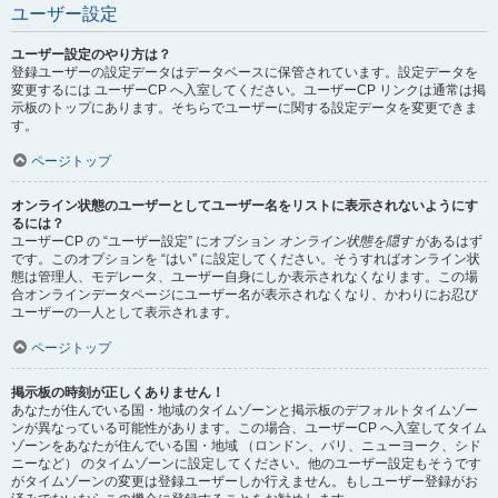
ユーザー設定
ユーザー設定のやり方は？
登録ユーザーの設定データはデータベースに保管されています。設定データを
変更するには ユーザーCP へ入室してください。ユーザーCP リンクは通常は掲
示板のトップにあります。そちらでユーザーに関する設定データを変更できま
す。
ページトップ
オンライン状態のユーザーとしてユーザー名をリストに表示されないようにす
るには？
ユーザーCP の “ユーザー設定” にオプション
オンライン状態を隠す
があるはず
です。このオプションを “はい” に設定してください。そうすればオンライン状
態は管理人、モデレータ、ユーザー自身にしか表示されなくなります。この場
合オンラインデータページにユーザー名が表示されなくなり、かわりにお忍び
ユーザーの一人として表示されます。
ページトップ
掲示板の時刻が正しくありません！
あなたが住んでいる国・地域のタイムゾーンと掲示板のデフォルトタイムゾー
ンが異なっている可能性があります。この場合、ユーザーCP へ入室してタイム
ゾーンをあなたが住んでいる国・地域 （ロンドン、パリ、ニューヨーク、シド
ニーなど） のタイムゾーンに設定してください。他のユーザー設定もそうです
がタイムゾーンの変更は登録ユーザーしか行えません。もしユーザー登録がお