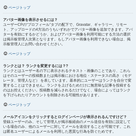
ページトップ
アバター画像を表示させるには？
ユーザーCPの“プロフィール”タブの配下で、Gravatar、ギャラリー、リモー
ト、アップロードの4方法のうちいずれかでアバター画像を追加できます。アバ
ターを有効にするかどうか、およびアバター画像を利用可能にする方法の選択
は掲示板管理人次第となります。もしアバター画像を利用できない場合は、掲
示板管理人にお問い合わせください。
ページトップ
ランクとは？ ランクを変更するには？?
ランクとはユーザー名の下に表示されるテキスト・画像のことであり、これら
はそのユーザーの投稿数または掲示板における地位・ステータスの高さ （モデ
レータ、管理人など） を表しています。基本的にユーザーはランクを自分で変
更することはできません。ランクを上げるためだけに無意味な記事を投稿する
のはお控えください。投稿数を減らされるだけでなく、場合によってはランク
を下げられたりアカウントを削除される可能性があります。
ページトップ
メールアイコンをクリックするとログインページが表示されるんですけど？
登録ユーザーのみ、そして管理人が掲示板経由のメール送信を有効に設定して
いる場合のみ、他のユーザーに対してメールを送信することが可能です。これ
は匿名ユーザーによるメールを利用した悪質な行為を防ぐためです。