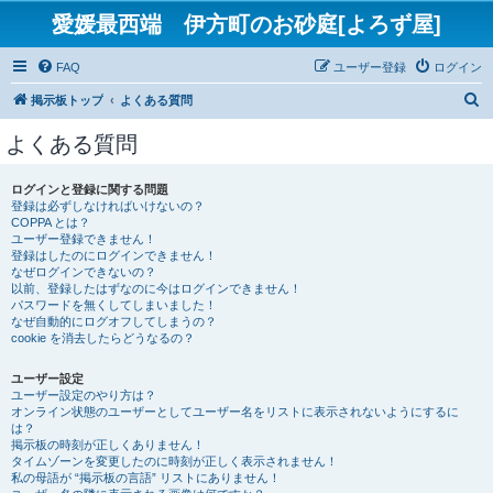
愛媛最西端 伊方町のお砂庭[よろず屋]
FAQ
ユーザー登録
ログイン
検
掲示板トップ
よくある質問
索
よくある質問
ログインと登録に関する問題
登録は必ずしなければいけないの？
COPPA とは？
ユーザー登録できません！
登録はしたのにログインできません！
なぜログインできないの？
以前、登録したはずなのに今はログインできません！
パスワードを無くしてしまいました！
なぜ自動的にログオフしてしまうの？
cookie を消去したらどうなるの？
ユーザー設定
ユーザー設定のやり方は？
オンライン状態のユーザーとしてユーザー名をリストに表示されないようにするに
は？
掲示板の時刻が正しくありません！
タイムゾーンを変更したのに時刻が正しく表示されません！
私の母語が “掲示板の言語” リストにありません！