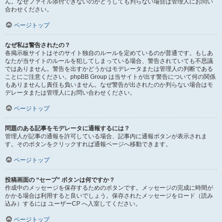
ん。なぜファイル添付できないのかどうしても判らない場合は管理人にお問い
合わせください。
ページトップ
なぜ私は警告されたの？
各掲示板サイトはそのサイト独自のルールを定めているのが普通です。もしあ
なたが当サイトのルールを犯してしまっている場合、警告されていても不思議
ではありません。警告を出すかどうかはモデレータまたは管理人の判断である
ことにご注意ください。phpBB Group は当サイトが出す警告について何の関係
もありませんし責任も負いません。なぜ警告が出されたのか判らない場合はモ
デレータまたは管理人にお問い合わせください。
ページトップ
問題のある記事をモデレータに通報するには？
管理人が記事の通報を許可している場合、記事内に通報ボタンが表示されま
す。そのボタンをクリックすれば通報ページへ移動できます。
ページトップ
投稿画面の “セーブ” ボタンは何ですか？
作成中のメッセージを保存するためのボタンです。メッセージの完成に時間が
かかる場合は利用すると良いでしょう。保存されたメッセージをロード（読み
込み）するには ユーザーCP へ入室してください。
ページトップ