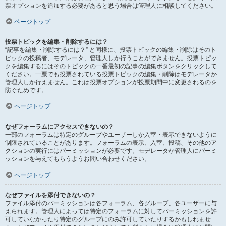
票オプションを追加する必要があると思う場合は管理人に相談してください。
ページトップ
投票トピックを編集・削除するには？
“記事を編集・削除するには？” と同様に、投票トピックの編集・削除はそのト
ピックの投稿者、モデレータ、管理人しか行うことができません。投票トピッ
クを編集するにはそのトピックの一番最初の記事の編集ボタンをクリックして
ください。一票でも投票されている投票トピックの編集・削除はモデレータか
管理人しか行えません。これは投票オプションが投票期間中に変更されるのを
防ぐためです。
ページトップ
なぜフォーラムにアクセスできないの？
一部のフォーラムは特定のグループやユーザーしか入室・表示できないように
制限されていることがあります。フォーラムの表示、入室、投稿、その他のア
クションの実行にはパーミッションが必要です。モデレータか管理人にパーミ
ッションを与えてもらうようお問い合わせください。
ページトップ
なぜファイルを添付できないの？
ファイル添付のパーミッションは各フォーラム、各グループ、各ユーザーに与
えられます。管理人によっては特定のフォーラムに対してパーミッションを許
可していなかったり特定のグループにのみ許可していたりするかもしれませ