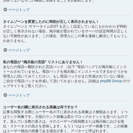
済みでないならこの機会に登録することをお勧めします。
ページトップ
タイムゾーンを変更したのに時刻が正しく表示されません！
タイムゾーンと サマータイム/DST を正しく設定しているにもかかわらず時刻
が正しく表示されない場合、掲示板が置かれているサーバの設定時間が正しく
ない可能性があります。この場合、管理人にこの事を連絡し解決してもらうし
かありません。
ページトップ
私の母語が “掲示板の言語” リストにありません！
あなたの母語へ翻訳された言語パック （以下 “母語パック”) が掲示板にインス
トールされていません。母語パックを掲示板にインストールできるかどうかを
管理人に訊いてみてください。もし母語パックがまだ作成されていない場合、
ご自分で母語パックを作成して頂いてかまいません。詳細は
phpBB Group
のウ
ェブサイトをご覧ください。
ページトップ
ユーザー名の隣に表示される画像は何ですか？
記事を閲覧する際にユーザー名の下に表示される画像は２種類あります。１つ
はランク画像です。大抵のランク画像は星かブロックかドットを並べたもので
す。並んでいる数の多さは、そのユーザーの投稿数または掲示板における地
位・ステータスの高さを意味します。もう１つはユーザー画像です。この画像
はユーザー独自の画像である場合が多く、アバターと呼ばれます。