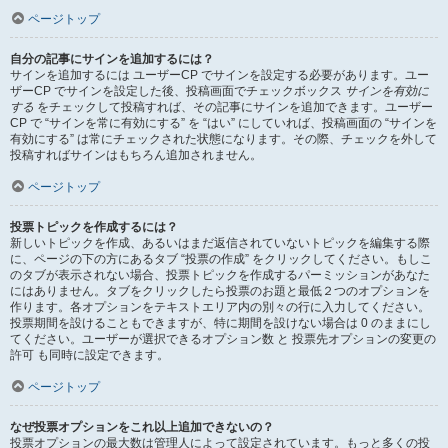
ページトップ
自分の記事にサインを追加するには？
サインを追加するには ユーザーCP でサインを設定する必要があります。ユー
ザーCP でサインを設定した後、投稿画面でチェックボックス
サインを有効に
する
をチェックして投稿すれば、その記事にサインを追加できます。ユーザー
CP で “サインを常に有効にする” を “はい” にしていれば、投稿画面の “サインを
有効にする” は常にチェックされた状態になります。その際、チェックを外して
投稿すればサインはもちろん追加されません。
ページトップ
投票トピックを作成するには？
新しいトピックを作成、あるいはまだ返信されていないトピックを編集する際
に、ページの下の方にあるタブ “投票の作成” をクリックしてください。もしこ
のタブが表示されない場合、投票トピックを作成するパーミッションがあなた
にはありません。タブをクリックしたら投票のお題と最低２つのオプションを
作ります。各オプションをテキストエリア内の別々の行に入力してください。
投票期間を設けることもできますが、特に期間を設けない場合は 0 のままにし
てください。ユーザーが選択できるオプション数 と 投票先オプションの変更の
許可 も同時に設定できます。
ページトップ
なぜ投票オプションをこれ以上追加できないの？
投票オプションの最大数は管理人によって設定されています。もっと多くの投