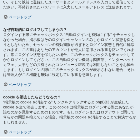
い。そして以前に登録したユーザー名とメールアドレスを入力して送信してく
ださい。再発行されたパスワードは入力したメールアドレスに送信されます。
ページトップ
なぜ自動的にログオフしてしまうの？
ログインする際にチェックボックス “自動ログインを有効にする” をチェックし
なかった場合、掲示板はそのログインセッションのみしかログイン状態を保と
うとしないため、セッションの有効期限が過ぎるとログイン状態も自然に解除
されます。この事はあなたのアカウントが他人に悪用される事を防いでくれま
す。常にログイン状態を保ちたい場合、このチェックボックスをチェックして
からログインしてください。この自動ログイン機能は図書館、インターネット
カフェ、大学などの共有されたコンピュータ環境では利用しないことをお勧め
します。もしログインの際にこのチェックボックスが表示されない場合、それ
は管理人がこの機能を無効に設定している事を意味します。
ページトップ
cookie を消去したらどうなるの？
“掲示板の cookie を消去する” リンクをクリックすると phpBB3 が生成した
cookie を全て消去します。この cookie は掲示板にログインする際にあなたが
誰なのかを識別するためのものです。もしログインまたはログアウトに関して
何らかの問題を抱えている場合、掲示板の cookie を消去することで解決するか
もしれません。
ページトップ