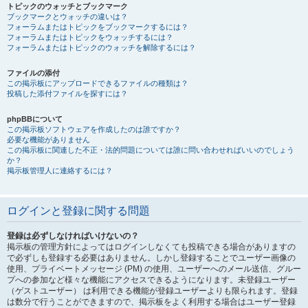
トピックのウォッチとブックマーク
ブックマークとウォッチの違いは？
フォーラムまたはトピックをブックマークするには？
フォーラムまたはトピックをウォッチするには？
フォーラムまたはトピックのウォッチを解除するには？
ファイルの添付
この掲示板にアップロードできるファイルの種類は？
投稿した添付ファイルを探すには？
phpBBについて
この掲示板ソフトウェアを作成したのは誰ですか？
必要な機能がありません
この掲示板に関連した不正・法的問題については誰に問い合わせればいいのでしょう
か？
掲示板管理人に連絡するには？
ログインと登録に関する問題
登録は必ずしなければいけないの？
掲示板の管理方針によってはログインしなくても投稿できる場合がありますの
で必ずしも登録する必要はありません。しかし登録することでユーザー画像の
使用、プライベートメッセージ (PM) の使用、ユーザーへのメール送信、グルー
プへの参加など様々な機能にアクセスできるようになります。未登録ユーザー
（ゲストユーザー） は利用できる機能が登録ユーザーよりも限られます。登録
は数分で行うことができますので、掲示板をよく利用する場合はユーザー登録