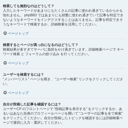
検索しても無効なのはどうして？
入力したキーワードがあまりにもたくさんの記事に使われ過ぎているからかも
知れません。 phpBB3 ではあまりにも頻繁に使われ過ぎていて記事を特定でき
ないようなキーワードをインデクスすることはありません。記事を特定できそ
うなキーワードで検索するか、詳細検索を活用してください。
ページトップ
検索するとページが真っ白になるのはどうして？
検索結果が多すぎてサーバに負担をかけ過ぎています。詳細検索ページで キー
ワード検索 と フォーラムの絞り込み を行ってください。
ページトップ
ユーザーを検索するには？
“メンバーリスト” ページを開き、 “ユーザー検索” リンクをクリックしてくださ
い。
ページトップ
自分が投稿した記事を確認するには？
ユーザーCP のフロントページで “投稿記事を表示する” をクリックするか、あ
るいはあなた自身のプロフィールページを開いて “ユーザーの記事を全て検索”
をクリックしてください。自分が投稿したトピックを確認するには詳細検索ペ
ージで適切に入力・選択してください。