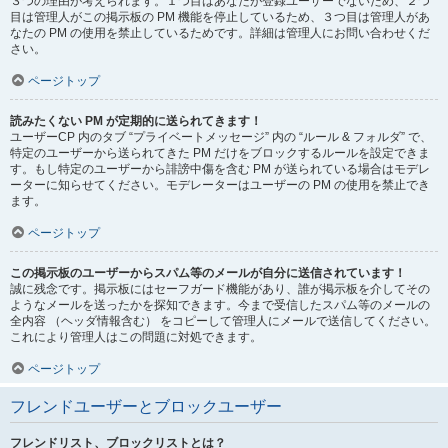
３つの理由が考えられます。１つ目はあなたが登録ユーザーでないため、２つ
目は管理人がこの掲示板の PM 機能を停止しているため、３つ目は管理人があ
なたの PM の使用を禁止しているためです。詳細は管理人にお問い合わせくだ
さい。
ページトップ
読みたくない PM が定期的に送られてきます！
ユーザーCP 内のタブ “プライベートメッセージ” 内の “ルール & フォルダ” で、
特定のユーザーから送られてきた PM だけをブロックするルールを設定できま
す。もし特定のユーザーから誹謗中傷を含む PM が送られている場合はモデレ
ーターに知らせてください。モデレーターはユーザーの PM の使用を禁止でき
ます。
ページトップ
この掲示板のユーザーからスパム等のメールが自分に送信されています！
誠に残念です。掲示板にはセーフガード機能があり、誰が掲示板を介してその
ようなメールを送ったかを探知できます。今まで受信したスパム等のメールの
全内容 （ヘッダ情報含む） をコピーして管理人にメールで送信してください。
これにより管理人はこの問題に対処できます。
ページトップ
フレンドユーザーとブロックユーザー
フレンドリスト、ブロックリストとは？