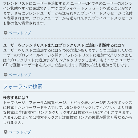
フレンドリストにユーザーを追加すると ユーザーCP でそのユーザーのオンラ
イン状態をすぐに確認でき、すぐにプライベートメッセージを送ることができ
ます。さらにフレンドユーザーから送られきたプライベートメッセージは色付
き表示されます。ブロックユーザーから送られてきたプライベートメッセージ
も別の色で表示されます。
ページトップ
ユーザーをフレンドリストまたはブロックリストに追加・削除するには？
ユーザーをリストに追加するには２つの方法があります。１つは追加したいユ
ーザーのプロフィールページを開き、“フレンドリストに追加する” リンクまた
は “ブロックリストに追加する” リンクをクリックします。もう１つは ユーザー
CP で直接ユーザー名を入力して追加します。削除の方法も追加と同じです。
ページトップ
フォーラムの検索
検索するには？
トップページ、フォーラム閲覧ページ、トピック表示ページ内の検索ボックス
に検索したいキーワードを入力してボタンをクリックしてください。より詳細
な検索は “詳細検索” リンクをクリックすれば検索ページにアクセスできます。
スタイルによっては検索ボックスと詳細検索リンクの位置が通常と異なるかも
しれません。
ページトップ