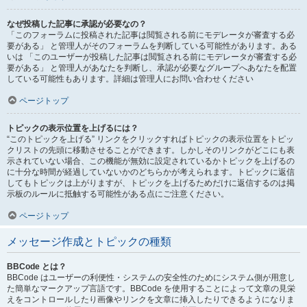
なぜ投稿した記事に承認が必要なの？
「このフォーラムに投稿された記事は閲覧される前にモデレータが審査する必
要がある」 と管理人がそのフォーラムを判断している可能性があります。ある
いは 「このユーザーが投稿した記事は閲覧される前にモデレータが審査する必
要がある」 と管理人があなたを判断し、承認が必要なグループへあなたを配置
している可能性もあります。詳細は管理人にお問い合わせください
ページトップ
トピックの表示位置を上げるには？
“このトピックを上げる” リンクをクリックすればトピックの表示位置をトピッ
クリストの先頭に移動させることができます。しかしそのリンクがどこにも表
示されていない場合、この機能が無効に設定されているかトピックを上げるの
に十分な時間が経過していないかのどちらかが考えられます。トピックに返信
してもトピックは上がりますが、トピックを上げるためだけに返信するのは掲
示板のルールに抵触する可能性がある点にご注意ください。
ページトップ
メッセージ作成とトピックの種類
BBCode とは？
BBCode はユーザーの利便性・システムの安全性のためにシステム側が用意し
た簡単なマークアップ言語です。BBCode を使用することによって文章の見栄
えをコントロールしたり画像やリンクを文章に挿入したりできるようになりま