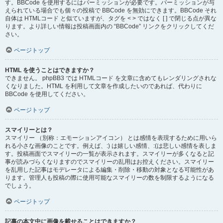
す。BBCode を使用するにはパーミッションが必要です。パーミッションが与
えられている場合でも個々の投稿で BBCode を無効にできます。BBCode それ
自体は HTMLコード と似ていますが、タグを < > ではなく [ ] で閉じる点が異な
ります。より詳しい情報は投稿画面内の “BBCode” リンクをクリックしてくだ
さい。
ページトップ
HTML を使うことはできますか？
できません。 phpBB3 では HTMLコード を文章に含めてもレンダリングされな
くなりました。HTML を利用して文章を作成したいのであれば、代わりに
BBCode を使用してください。
ページトップ
スマイリーとは？
スマイリー （別称：エモーションアイコン） とは感情を表現するために用いら
れる小さな画像のことです。例えば、:) は嬉しい感情、:(は悲しい感情を表しま
す。投稿画面でスマイリーの一覧が表示されます。スマイリーが多くなると記
事が読みづらくなりますのでスマイリーの乱用はお控えください。スマイリー
を乱用した記事はモデレータによる編集・削除・移動の対象となる可能性があ
ります。管理人も投稿の際に使用可能なスマイリーの数を制限するようになる
でしょう。
ページトップ
記事の本文中に画像を載せることはできますか？