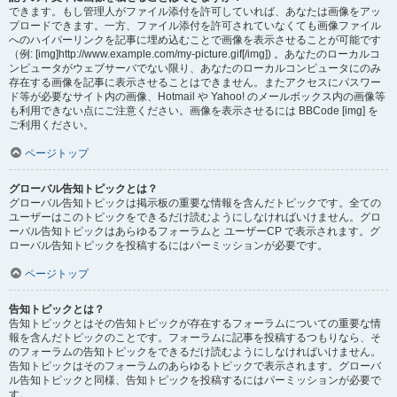
できます。もし管理人がファイル添付を許可していれば、あなたは画像をアッ
プロードできます。一方、ファイル添付を許可されていなくても画像ファイル
へのハイパーリンクを記事に埋め込むことで画像を表示させることが可能です
（例: [img]http://www.example.com/my-picture.gif[/img]) 。あなたのローカルコ
ンピュータがウェブサーバでない限り、あなたのローカルコンピュータにのみ
存在する画像を記事に表示させることはできません。またアクセスにパスワー
ド等が必要なサイト内の画像、Hotmail や Yahoo! のメールボックス内の画像等
も利用できない点にご注意ください。画像を表示させるには BBCode [img] を
ご利用ください。
ページトップ
グローバル告知トピックとは？
グローバル告知トピックは掲示板の重要な情報を含んだトピックです。全ての
ユーザーはこのトピックをできるだけ読むようにしなければいけません。グロ
ーバル告知トピックはあらゆるフォーラムと ユーザーCP で表示されます。グ
ローバル告知トピックを投稿するにはパーミッションが必要です。
ページトップ
告知トピックとは？
告知トピックとはその告知トピックが存在するフォーラムについての重要な情
報を含んだトピックのことです。フォーラムに記事を投稿するつもりなら、そ
のフォーラムの告知トピックをできるだけ読むようにしなければいけません。
告知トピックはそのフォーラムのあらゆるトピックで表示されます。グローバ
ル告知トピックと同様、告知トピックを投稿するにはパーミッションが必要で
す。