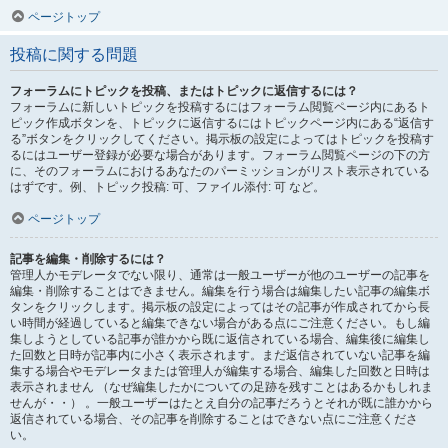
ページトップ
投稿に関する問題
フォーラムにトピックを投稿、またはトピックに返信するには？
フォーラムに新しいトピックを投稿するにはフォーラム閲覧ページ内にあるト
ピック作成ボタンを、トピックに返信するにはトピックページ内にある“返信す
る”ボタンをクリックしてください。掲示板の設定によってはトピックを投稿す
るにはユーザー登録が必要な場合があります。フォーラム閲覧ページの下の方
に、そのフォーラムにおけるあなたのパーミッションがリスト表示されている
はずです。例、トピック投稿: 可、ファイル添付: 可 など。
ページトップ
記事を編集・削除するには？
管理人かモデレータでない限り、通常は一般ユーザーが他のユーザーの記事を
編集・削除することはできません。編集を行う場合は編集したい記事の編集ボ
タンをクリックします。掲示板の設定によってはその記事が作成されてから長
い時間が経過していると編集できない場合がある点にご注意ください。もし編
集しようとしている記事が誰かから既に返信されている場合、編集後に編集し
た回数と日時が記事内に小さく表示されます。まだ返信されていない記事を編
集する場合やモデレータまたは管理人が編集する場合、編集した回数と日時は
表示されません （なぜ編集したかについての足跡を残すことはあるかもしれま
せんが・・） 。一般ユーザーはたとえ自分の記事だろうとそれが既に誰かから
返信されている場合、その記事を削除することはできない点にご注意くださ
い。