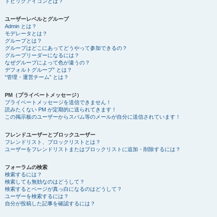
トピックアイコンとは？
ユーザーレベルとグループ
Admin とは？
モデレータとは？
グループとは？
グループはどこにあってどうやって参加できるの？
グループリーダーになるには？
なぜグループによって色が違うの？
デフォルトグループ” とは？
“管理・運営チーム” とは？
PM（プライベートメッセージ）
プライベートメッセージを送信できません！
読みたくない PM が定期的に送られてきます！
この掲示板のユーザーからスパム等のメールが自分に送信されています！
フレンドユーザーとブロックユーザー
フレンドリスト、ブロックリストとは？
ユーザーをフレンドリストまたはブロックリストに追加・削除するには？
フォーラムの検索
検索するには？
検索しても無効なのはどうして？
検索するとページが真っ白になるのはどうして？
ユーザーを検索するには？
自分が投稿した記事を確認するには？