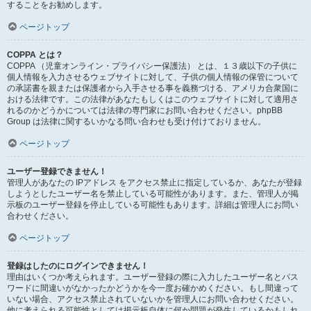
することをお勧めします。
ページトップ
COPPA とは？
COPPA （児童オンライン・プライバシー保護法） とは、１３歳以下の子供に
個人情報を入力させるウェブサイトに対して、子供の個人情報の保管について
の承諾書を親または保護者から入手させる事を義務づける、アメリカ合衆国に
おける法律です。この法律があなたもしくはこのウェブサイトに対して適用さ
れるのかどうかについては法律の専門家にお問い合わせください。phpBB
Group は法律に関するいかなる問い合わせも受け付けておりません。
ページトップ
ユーザー登録できません！
管理人があなたの IPアドレス をアクセス禁止に指定しているか、あなたが登録
しようとしたユーザー名を禁止している可能性があります。また、管理人が掲
示板のユーザー登録を停止している可能性もあります。詳細は管理人にお問い
合わせください。
ページトップ
登録はしたのにログインできません！
理由はいくつか考えられます。ユーザー登録の際に入力したユーザー名とパス
ワードに間違いがなかったかどうかを今一度お確かめください。もし間違って
いない場合、アクセス禁止されていないかを管理人にお問い合わせください。
他に考えられる可能性としては掲示板自体に何か問題が発生しているかもしれ