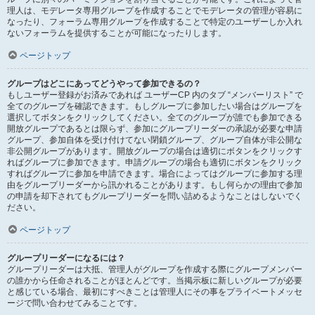
理人は、モデレータ専用グループを作成することでモデレータの管理が容易に
なったり、フォーラム専用グループを作成することで特定のユーザーしか入れ
ないフォーラムを提供することが可能になったりします。
ページトップ
グループはどこにあってどうやって参加できるの？
もしユーザー登録がお済みであれば ユーザーCP 内のタブ “メンバーリスト” で
全てのグループを確認できます。もしグループに参加したい場合はグループを
選択してボタンをクリックしてください。全てのグループが誰でも参加できる
開放グループであるとは限らず、参加にグループリーダーの承認が必要な申請
グループ、参加自体を受け付けてない閉鎖グループ、グループ自体が非公開な
非公開グループがあります。開放グループの場合は適切にボタンをクリックす
ればグループに参加できます。申請グループの場合も適切にボタンをクリック
すればグループに参加を申請できます。場合によってはグループに参加する理
由をグループリーダーから訊かれることがあります。もし何らかの理由で参加
の申請を却下されてもグループリーダーを問い詰めるようなことはしないでく
ださい。
ページトップ
グループリーダーになるには？
グループリーダーは大抵、管理人がグループを作成する際にグループメンバー
の誰かから任命されることがほとんどです。当掲示板に新しいグループが必要
と感じている場合、最初にすべきことは管理人にその事をプライベートメッセ
ージで問い合わせてみることです。