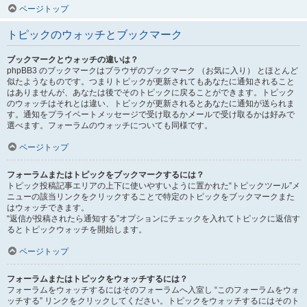
ページトップ
トピックのウォッチとブックマーク
ブックマークとウォッチの違いは？
phpBB3 のブックマークはブラウザのブックマーク （お気に入り） とほとんど
似たようなものです。つまりトピックが更新されてもあなたに通知されること
はありませんが、あなたは後でそのトピックに戻ることができます。トピック
のウォッチはそれとは違い、トピックが更新されるとあなたに通知が送られま
す。通知をプライベートメッセージで受け取るかメールで受け取るかは好みで
選べます。フォーラムのウォッチについても同様です。
ページトップ
フォーラムまたはトピックをブックマークするには？
トピック投稿記事エリアの上下に使いやすいように置かれた“トピックツール”メ
ニューの該当リンクをクリックすることで特定のトピックをブックマークまた
はウォッチできます。
“返信が投稿されたら通知する”オプションにチェックを入れてトピックに返信す
るとトピックウォッチを開始します。
ページトップ
フォーラムまたはトピックをウォッチするには？
フォーラムをウォッチするにはそのフォーラムへ入室し “このフォーラムをウォ
ッチする” リンクをクリックしてください。トピックをウォッチするにはそのト