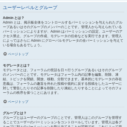
ユーザーレベルとグループ
Admin とは？
Admin とは、掲示板全体をコントロールするパーミッションを与えられたグル
ープあるいはそのグループのメンバーのことです。管理人から与えられている
パーミッションによりますが、Admin はパーミッションの設定、ユーザーのア
クセス禁止、グループの作成、モデレータの任命などを実行できます。管理人
によってはさらに Admin にグローバルモデレータの全パーミッションを与えて
いる場合もあるでしょう。
ページトップ
モデレータとは？
モデレータとは、フォーラムの世話を日々行うグループあるいはそのグループ
のメンバーのことです。モデレータはフォーラム内の記事を編集、削除、凍
結、トピックを閉鎖、開放、移動、分割できます。基本的にモデレータの存在
意義は、フォーラムの趣旨を外れた投稿や規約に反する投稿をしたユーザーに
対して警告したりその記事を削除したり凍結したりすることによってそのフォ
ーラムの秩序を保つことにあります。
ページトップ
グループとは？
グループとはユーザーのグループのことです。管理人はこのグループを管理す
ることでユーザーのパーミッションをコントロールしています。管理人は各グ
ループに別々のパーミッションを割り当てることが可能です。これによって管