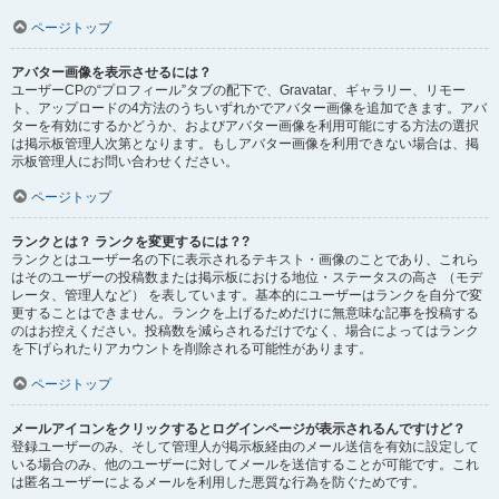
ページトップ
アバター画像を表示させるには？
ユーザーCPの“プロフィール”タブの配下で、Gravatar、ギャラリー、リモー
ト、アップロードの4方法のうちいずれかでアバター画像を追加できます。アバ
ターを有効にするかどうか、およびアバター画像を利用可能にする方法の選択
は掲示板管理人次第となります。もしアバター画像を利用できない場合は、掲
示板管理人にお問い合わせください。
ページトップ
ランクとは？ ランクを変更するには？?
ランクとはユーザー名の下に表示されるテキスト・画像のことであり、これら
はそのユーザーの投稿数または掲示板における地位・ステータスの高さ （モデ
レータ、管理人など） を表しています。基本的にユーザーはランクを自分で変
更することはできません。ランクを上げるためだけに無意味な記事を投稿する
のはお控えください。投稿数を減らされるだけでなく、場合によってはランク
を下げられたりアカウントを削除される可能性があります。
ページトップ
メールアイコンをクリックするとログインページが表示されるんですけど？
登録ユーザーのみ、そして管理人が掲示板経由のメール送信を有効に設定して
いる場合のみ、他のユーザーに対してメールを送信することが可能です。これ
は匿名ユーザーによるメールを利用した悪質な行為を防ぐためです。