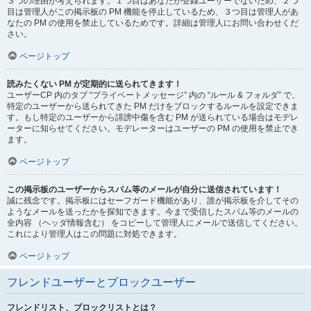
３つの理由が考えられます。１つ目はあなたが登録ユーザーでないため、２つ
目は管理人がこの掲示板の PM 機能を停止しているため、３つ目は管理人があ
なたの PM の使用を禁止しているためです。詳細は管理人にお問い合わせくだ
さい。
ページトップ
読みたくない PM が定期的に送られてきます！
ユーザーCP 内のタブ “プライベートメッセージ” 内の “ルール & フォルダ” で、
特定のユーザーから送られてきた PM だけをブロックするルールを設定できま
す。もし特定のユーザーから誹謗中傷を含む PM が送られている場合はモデレ
ーターに知らせてください。モデレーターはユーザーの PM の使用を禁止でき
ます。
ページトップ
この掲示板のユーザーからスパム等のメールが自分に送信されています！
誠に残念です。掲示板にはセーフガード機能があり、誰が掲示板を介してその
ようなメールを送ったかを探知できます。今まで受信したスパム等のメールの
全内容 （ヘッダ情報含む） をコピーして管理人にメールで送信してください。
これにより管理人はこの問題に対処できます。
ページトップ
フレンドユーザーとブロックユーザー
フレンドリスト、ブロックリストとは？