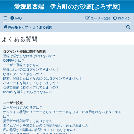
愛媛最西端 伊方町のお砂庭[よろず屋]
FAQ
ユーザー登録
ログイン
検
掲示板トップ
よくある質問
索
よくある質問
ログインと登録に関する問題
登録は必ずしなければいけないの？
COPPA とは？
ユーザー登録できません！
登録はしたのにログインできません！
なぜログインできないの？
以前、登録したはずなのに今はログインできません！
パスワードを無くしてしまいました！
なぜ自動的にログオフしてしまうの？
cookie を消去したらどうなるの？
ユーザー設定
ユーザー設定のやり方は？
オンライン状態のユーザーとしてユーザー名をリストに表示されないようにするに
は？
掲示板の時刻が正しくありません！
タイムゾーンを変更したのに時刻が正しく表示されません！
私の母語が “掲示板の言語” リストにありません！