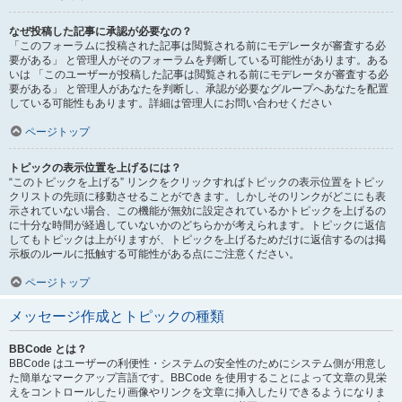
なぜ投稿した記事に承認が必要なの？
「このフォーラムに投稿された記事は閲覧される前にモデレータが審査する必
要がある」 と管理人がそのフォーラムを判断している可能性があります。ある
いは 「このユーザーが投稿した記事は閲覧される前にモデレータが審査する必
要がある」 と管理人があなたを判断し、承認が必要なグループへあなたを配置
している可能性もあります。詳細は管理人にお問い合わせください
ページトップ
トピックの表示位置を上げるには？
“このトピックを上げる” リンクをクリックすればトピックの表示位置をトピッ
クリストの先頭に移動させることができます。しかしそのリンクがどこにも表
示されていない場合、この機能が無効に設定されているかトピックを上げるの
に十分な時間が経過していないかのどちらかが考えられます。トピックに返信
してもトピックは上がりますが、トピックを上げるためだけに返信するのは掲
示板のルールに抵触する可能性がある点にご注意ください。
ページトップ
メッセージ作成とトピックの種類
BBCode とは？
BBCode はユーザーの利便性・システムの安全性のためにシステム側が用意し
た簡単なマークアップ言語です。BBCode を使用することによって文章の見栄
えをコントロールしたり画像やリンクを文章に挿入したりできるようになりま