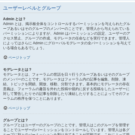
ユーザーレベルとグループ
Admin とは？
Admin とは、掲示板全体をコントロールするパーミッションを与えられたグル
ープあるいはそのグループのメンバーのことです。管理人から与えられている
パーミッションによりますが、Admin はパーミッションの設定、ユーザーのア
クセス禁止、グループの作成、モデレータの任命などを実行できます。管理人
によってはさらに Admin にグローバルモデレータの全パーミッションを与えて
いる場合もあるでしょう。
ページトップ
モデレータとは？
モデレータとは、フォーラムの世話を日々行うグループあるいはそのグループ
のメンバーのことです。モデレータはフォーラム内の記事を編集、削除、凍
結、トピックを閉鎖、開放、移動、分割できます。基本的にモデレータの存在
意義は、フォーラムの趣旨を外れた投稿や規約に反する投稿をしたユーザーに
対して警告したりその記事を削除したり凍結したりすることによってそのフォ
ーラムの秩序を保つことにあります。
ページトップ
グループとは？
グループとはユーザーのグループのことです。管理人はこのグループを管理す
ることでユーザーのパーミッションをコントロールしています。管理人は各グ
ループに別々のパーミッションを割り当てることが可能です。これによって管