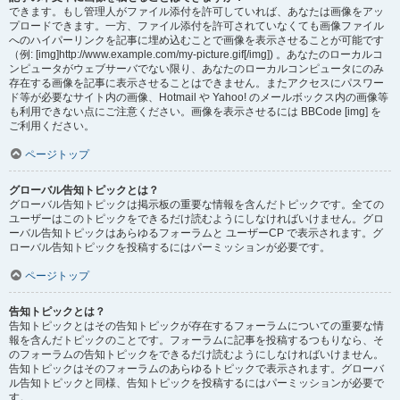
できます。もし管理人がファイル添付を許可していれば、あなたは画像をアッ
プロードできます。一方、ファイル添付を許可されていなくても画像ファイル
へのハイパーリンクを記事に埋め込むことで画像を表示させることが可能です
（例: [img]http://www.example.com/my-picture.gif[/img]) 。あなたのローカルコ
ンピュータがウェブサーバでない限り、あなたのローカルコンピュータにのみ
存在する画像を記事に表示させることはできません。またアクセスにパスワー
ド等が必要なサイト内の画像、Hotmail や Yahoo! のメールボックス内の画像等
も利用できない点にご注意ください。画像を表示させるには BBCode [img] を
ご利用ください。
ページトップ
グローバル告知トピックとは？
グローバル告知トピックは掲示板の重要な情報を含んだトピックです。全ての
ユーザーはこのトピックをできるだけ読むようにしなければいけません。グロ
ーバル告知トピックはあらゆるフォーラムと ユーザーCP で表示されます。グ
ローバル告知トピックを投稿するにはパーミッションが必要です。
ページトップ
告知トピックとは？
告知トピックとはその告知トピックが存在するフォーラムについての重要な情
報を含んだトピックのことです。フォーラムに記事を投稿するつもりなら、そ
のフォーラムの告知トピックをできるだけ読むようにしなければいけません。
告知トピックはそのフォーラムのあらゆるトピックで表示されます。グローバ
ル告知トピックと同様、告知トピックを投稿するにはパーミッションが必要で
す。