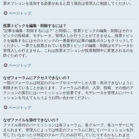
票オプションを追加する必要があると思う場合は管理人に相談してください。
ページトップ
投票トピックを編集・削除するには？
“記事を編集・削除するには？” と同様に、投票トピックの編集・削除はそのト
ピックの投稿者、モデレータ、管理人しか行うことができません。投票トピッ
クを編集するにはそのトピックの一番最初の記事の編集ボタンをクリックして
ください。一票でも投票されている投票トピックの編集・削除はモデレータか
管理人しか行えません。これは投票オプションが投票期間中に変更されるのを
防ぐためです。
ページトップ
なぜフォーラムにアクセスできないの？
一部のフォーラムは特定のグループやユーザーしか入室・表示できないように
制限されていることがあります。フォーラムの表示、入室、投稿、その他のア
クションの実行にはパーミッションが必要です。モデレータか管理人にパーミ
ッションを与えてもらうようお問い合わせください。
ページトップ
なぜファイルを添付できないの？
ファイル添付のパーミッションは各フォーラム、各グループ、各ユーザーに与
えられます。管理人によっては特定のフォーラムに対してパーミッションを許
可していなかったり特定のグループにのみ許可していたりするかもしれませ