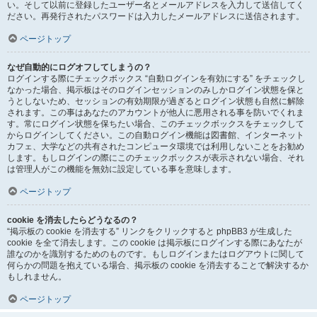
い。そして以前に登録したユーザー名とメールアドレスを入力して送信してく
ださい。再発行されたパスワードは入力したメールアドレスに送信されます。
ページトップ
なぜ自動的にログオフしてしまうの？
ログインする際にチェックボックス “自動ログインを有効にする” をチェックし
なかった場合、掲示板はそのログインセッションのみしかログイン状態を保と
うとしないため、セッションの有効期限が過ぎるとログイン状態も自然に解除
されます。この事はあなたのアカウントが他人に悪用される事を防いでくれま
す。常にログイン状態を保ちたい場合、このチェックボックスをチェックして
からログインしてください。この自動ログイン機能は図書館、インターネット
カフェ、大学などの共有されたコンピュータ環境では利用しないことをお勧め
します。もしログインの際にこのチェックボックスが表示されない場合、それ
は管理人がこの機能を無効に設定している事を意味します。
ページトップ
cookie を消去したらどうなるの？
“掲示板の cookie を消去する” リンクをクリックすると phpBB3 が生成した
cookie を全て消去します。この cookie は掲示板にログインする際にあなたが
誰なのかを識別するためのものです。もしログインまたはログアウトに関して
何らかの問題を抱えている場合、掲示板の cookie を消去することで解決するか
もしれません。
ページトップ