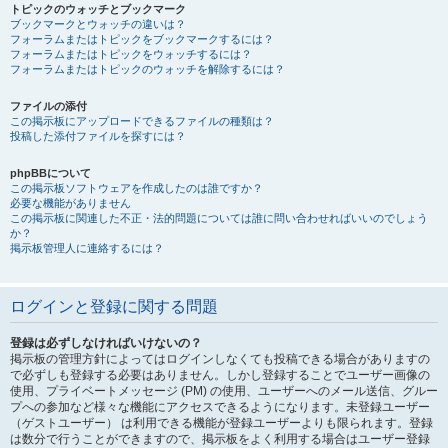
トピックのウォッチとブックマーク
ブックマークとウォッチの違いは？
フォーラムまたはトピックをブックマークするには？
フォーラムまたはトピックをウォッチするには？
フォーラムまたはトピックのウォッチを解除するには？
ファイルの添付
この掲示板にアップロードできるファイルの種類は？
投稿した添付ファイルを探すには？
phpBBについて
この掲示板ソフトウェアを作成したのは誰ですか？
必要な機能がありません
この掲示板に関連した不正・法的問題については誰に問い合わせればいいのでしょう
か？
掲示板管理人に連絡するには？
ログインと登録に関する問題
登録は必ずしなければいけないの？
掲示板の管理方針によってはログインしなくても投稿できる場合がありますの
で必ずしも登録する必要はありません。しかし登録することでユーザー画像の
使用、プライベートメッセージ (PM) の使用、ユーザーへのメール送信、グルー
プへの参加など様々な機能にアクセスできるようになります。未登録ユーザー
（ゲストユーザー） は利用できる機能が登録ユーザーよりも限られます。登録
は数分で行うことができますので、掲示板をよく利用する場合はユーザー登録