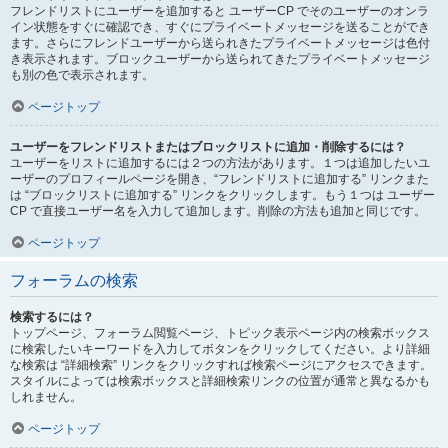
フレンドリストにユーザーを追加すると ユーザーCP でそのユーザーのオンラ
イン状態をすぐに確認でき、すぐにプライベートメッセージを送ることができ
ます。さらにフレンドユーザーから送られきたプライベートメッセージは色付
き表示されます。ブロックユーザーから送られてきたプライベートメッセージ
も別の色で表示されます。
ページトップ
ユーザーをフレンドリストまたはブロックリストに追加・削除するには？
ユーザーをリストに追加するには２つの方法があります。１つは追加したいユ
ーザーのプロフィールページを開き、“フレンドリストに追加する” リンクまた
は “ブロックリストに追加する” リンクをクリックします。もう１つは ユーザー
CP で直接ユーザー名を入力して追加します。削除の方法も追加と同じです。
ページトップ
フォーラムの検索
検索するには？
トップページ、フォーラム閲覧ページ、トピック表示ページ内の検索ボックス
に検索したいキーワードを入力してボタンをクリックしてください。より詳細
な検索は “詳細検索” リンクをクリックすれば検索ページにアクセスできます。
スタイルによっては検索ボックスと詳細検索リンクの位置が通常と異なるかも
しれません。
ページトップ