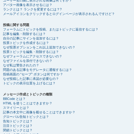
ユーザー名の隣に表示される画像は何ですか？
アバター画像を表示させるには？
ランクとは？ ランクを変更するには？?
メールアイコンをクリックするとログインページが表示されるんですけど？
投稿に関する問題
フォーラムにトピックを投稿、またはトピックに返信するには？
記事を編集・削除するには？
自分の記事にサインを追加するには？
投票トピックを作成するには？
なぜ投票オプションをこれ以上追加できないの？
投票トピックを編集・削除するには？
なぜフォーラムにアクセスできないの？
なぜファイルを添付できないの？
なぜ私は警告されたの？
問題のある記事をモデレータに通報するには？
投稿画面の “セーブ” ボタンは何ですか？
なぜ投稿した記事に承認が必要なの？
トピックの表示位置を上げるには？
メッセージ作成とトピックの種類
BBCode とは？
HTML を使うことはできますか？
スマイリーとは？
記事の本文中に画像を載せることはできますか？
グローバル告知トピックとは？
告知トピックとは？
注目トピックとは？
閉鎖トピックとは？