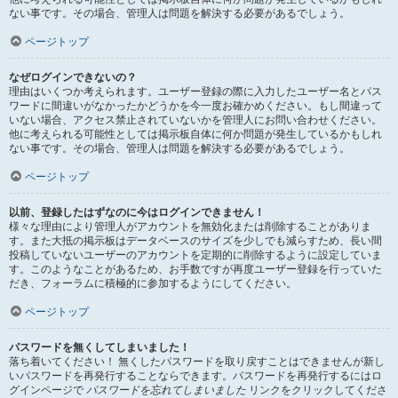
ない事です。その場合、管理人は問題を解決する必要があるでしょう。
ページトップ
なぜログインできないの？
理由はいくつか考えられます。ユーザー登録の際に入力したユーザー名とパス
ワードに間違いがなかったかどうかを今一度お確かめください。もし間違って
いない場合、アクセス禁止されていないかを管理人にお問い合わせください。
他に考えられる可能性としては掲示板自体に何か問題が発生しているかもしれ
ない事です。その場合、管理人は問題を解決する必要があるでしょう。
ページトップ
以前、登録したはずなのに今はログインできません！
様々な理由により管理人がアカウントを無効化または削除することがありま
す。また大抵の掲示板はデータベースのサイズを少しでも減らすため、長い間
投稿していないユーザーのアカウントを定期的に削除するように設定していま
す。このようなことがあるため、お手数ですが再度ユーザー登録を行っていた
だき、フォーラムに積極的に参加するようにしてください。
ページトップ
パスワードを無くしてしまいました！
落ち着いてください！ 無くしたパスワードを取り戻すことはできませんが新し
いパスワードを再発行することならできます。パスワードを再発行するにはロ
グインページで
パスワードを忘れてしまいました
リンクをクリックしてくださ