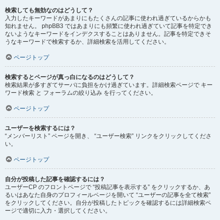
検索しても無効なのはどうして？
入力したキーワードがあまりにもたくさんの記事に使われ過ぎているからかも
知れません。 phpBB3 ではあまりにも頻繁に使われ過ぎていて記事を特定でき
ないようなキーワードをインデクスすることはありません。記事を特定できそ
うなキーワードで検索するか、詳細検索を活用してください。
ページトップ
検索するとページが真っ白になるのはどうして？
検索結果が多すぎてサーバに負担をかけ過ぎています。詳細検索ページで キー
ワード検索 と フォーラムの絞り込み を行ってください。
ページトップ
ユーザーを検索するには？
“メンバーリスト” ページを開き、 “ユーザー検索” リンクをクリックしてくださ
い。
ページトップ
自分が投稿した記事を確認するには？
ユーザーCP のフロントページで “投稿記事を表示する” をクリックするか、あ
るいはあなた自身のプロフィールページを開いて “ユーザーの記事を全て検索”
をクリックしてください。自分が投稿したトピックを確認するには詳細検索ペ
ージで適切に入力・選択してください。