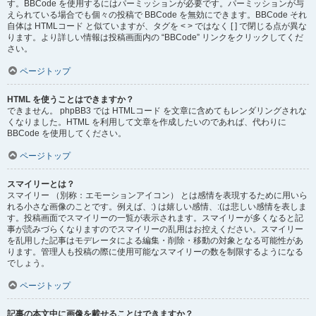
す。BBCode を使用するにはパーミッションが必要です。パーミッションが与
えられている場合でも個々の投稿で BBCode を無効にできます。BBCode それ
自体は HTMLコード と似ていますが、タグを < > ではなく [ ] で閉じる点が異な
ります。より詳しい情報は投稿画面内の “BBCode” リンクをクリックしてくだ
さい。
ページトップ
HTML を使うことはできますか？
できません。 phpBB3 では HTMLコード を文章に含めてもレンダリングされな
くなりました。HTML を利用して文章を作成したいのであれば、代わりに
BBCode を使用してください。
ページトップ
スマイリーとは？
スマイリー （別称：エモーションアイコン） とは感情を表現するために用いら
れる小さな画像のことです。例えば、:) は嬉しい感情、:(は悲しい感情を表しま
す。投稿画面でスマイリーの一覧が表示されます。スマイリーが多くなると記
事が読みづらくなりますのでスマイリーの乱用はお控えください。スマイリー
を乱用した記事はモデレータによる編集・削除・移動の対象となる可能性があ
ります。管理人も投稿の際に使用可能なスマイリーの数を制限するようになる
でしょう。
ページトップ
記事の本文中に画像を載せることはできますか？