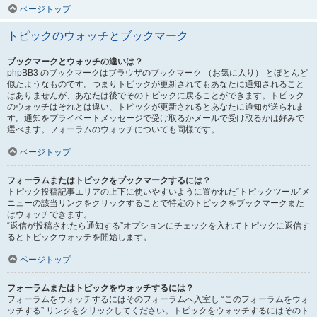
ページトップ
トピックのウォッチとブックマーク
ブックマークとウォッチの違いは？
phpBB3 のブックマークはブラウザのブックマーク （お気に入り） とほとんど
似たようなものです。つまりトピックが更新されてもあなたに通知されること
はありませんが、あなたは後でそのトピックに戻ることができます。トピック
のウォッチはそれとは違い、トピックが更新されるとあなたに通知が送られま
す。通知をプライベートメッセージで受け取るかメールで受け取るかは好みで
選べます。フォーラムのウォッチについても同様です。
ページトップ
フォーラムまたはトピックをブックマークするには？
トピック投稿記事エリアの上下に使いやすいように置かれた“トピックツール”メ
ニューの該当リンクをクリックすることで特定のトピックをブックマークまた
はウォッチできます。
“返信が投稿されたら通知する”オプションにチェックを入れてトピックに返信す
るとトピックウォッチを開始します。
ページトップ
フォーラムまたはトピックをウォッチするには？
フォーラムをウォッチするにはそのフォーラムへ入室し “このフォーラムをウォ
ッチする” リンクをクリックしてください。トピックをウォッチするにはそのト