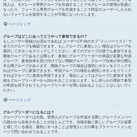
理人は、モデレータ専用グループを作成することでモデレータの管理が容易に
なったり、フォーラム専用グループを作成することで特定のユーザーしか入れ
ないフォーラムを提供することが可能になったりします。
ページトップ
グループはどこにあってどうやって参加できるの？
もしユーザー登録がお済みであれば ユーザーCP 内のタブ “メンバーリスト” で
全てのグループを確認できます。もしグループに参加したい場合はグループを
選択してボタンをクリックしてください。全てのグループが誰でも参加できる
開放グループであるとは限らず、参加にグループリーダーの承認が必要な申請
グループ、参加自体を受け付けてない閉鎖グループ、グループ自体が非公開な
非公開グループがあります。開放グループの場合は適切にボタンをクリックす
ればグループに参加できます。申請グループの場合も適切にボタンをクリック
すればグループに参加を申請できます。場合によってはグループに参加する理
由をグループリーダーから訊かれることがあります。もし何らかの理由で参加
の申請を却下されてもグループリーダーを問い詰めるようなことはしないでく
ださい。
ページトップ
グループリーダーになるには？
グループリーダーは大抵、管理人がグループを作成する際にグループメンバー
の誰かから任命されることがほとんどです。当掲示板に新しいグループが必要
と感じている場合、最初にすべきことは管理人にその事をプライベートメッセ
ージで問い合わせてみることです。