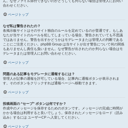
ん。なぜファイル添付できないのかどうしても判らない場合は管理人にお問い
合わせください。
ページトップ
なぜ私は警告されたの？
各掲示板サイトはそのサイト独自のルールを定めているのが普通です。もしあ
なたが当サイトのルールを犯してしまっている場合、警告されていても不思議
ではありません。警告を出すかどうかはモデレータまたは管理人の判断である
ことにご注意ください。phpBB Group は当サイトが出す警告について何の関係
もありませんし責任も負いません。なぜ警告が出されたのか判らない場合はモ
デレータまたは管理人にお問い合わせください。
ページトップ
問題のある記事をモデレータに通報するには？
管理人が記事の通報を許可している場合、記事内に通報ボタンが表示されま
す。そのボタンをクリックすれば通報ページへ移動できます。
ページトップ
投稿画面の “セーブ” ボタンは何ですか？
作成中のメッセージを保存するためのボタンです。メッセージの完成に時間が
かかる場合は利用すると良いでしょう。保存されたメッセージをロード（読み
込み）するには ユーザーCP へ入室してください。
ページトップ