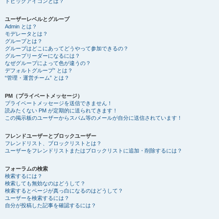
トピックアイコンとは？
ユーザーレベルとグループ
Admin とは？
モデレータとは？
グループとは？
グループはどこにあってどうやって参加できるの？
グループリーダーになるには？
なぜグループによって色が違うの？
デフォルトグループ” とは？
“管理・運営チーム” とは？
PM（プライベートメッセージ）
プライベートメッセージを送信できません！
読みたくない PM が定期的に送られてきます！
この掲示板のユーザーからスパム等のメールが自分に送信されています！
フレンドユーザーとブロックユーザー
フレンドリスト、ブロックリストとは？
ユーザーをフレンドリストまたはブロックリストに追加・削除するには？
フォーラムの検索
検索するには？
検索しても無効なのはどうして？
検索するとページが真っ白になるのはどうして？
ユーザーを検索するには？
自分が投稿した記事を確認するには？