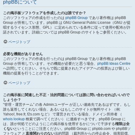
phpBBについて
この掲示板ソフトウェアを作成したのは誰ですか？
このソフトウェアの作成を行ったのは
phpBB Group
であり著作権は phpBB
Group が所有しています。phpBB は GNU General Public License（GNU が提
唱するライセンス形態、GPL） に定められている条件に従って使用や配布が許
諾されています。詳細については phpBB Group のサイトをご参照ください。
ページトップ
必要な機能がありません
このソフトウェアの作成を行ったのは phpBB Group であり著作権は phpBB
Group が所有しています。その機能が必要だと思う場合、
phpBB Ideas Centre
へ訪問してください。そちらで既に提案されたアイデアへの投票および新しい
機能の提案を行うことができます。
ページトップ
この掲示板に関連した不正・法的問題については誰に問い合わせればいいので
しょうか？
“管理・運営チーム” の各 Adminユーザー が正しい連絡先であるはずです。もし
誰も返答してくれない場合、あるいはもしこのサイトが無料サイト （例:
Yahoo!, free.fr, f2s.com など） で運営されている場合、ドメイン所持者 （
whois lookup
検索で調べてください） に連絡すべきです。phpBB Group に
は、誰が何処でどのようにこの掲示板を使用するかについて干渉する
権限は全
くない
ということにご注意ください。phpBB Group に phpbb.com や phpBBソ
フトウェア と
直接関わりのない
法的問題 （裁判所からの停止命令、損害賠償、