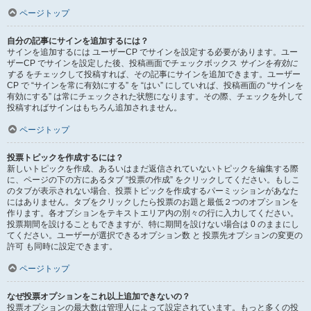
ページトップ
自分の記事にサインを追加するには？
サインを追加するには ユーザーCP でサインを設定する必要があります。ユー
ザーCP でサインを設定した後、投稿画面でチェックボックス
サインを有効に
する
をチェックして投稿すれば、その記事にサインを追加できます。ユーザー
CP で “サインを常に有効にする” を “はい” にしていれば、投稿画面の “サインを
有効にする” は常にチェックされた状態になります。その際、チェックを外して
投稿すればサインはもちろん追加されません。
ページトップ
投票トピックを作成するには？
新しいトピックを作成、あるいはまだ返信されていないトピックを編集する際
に、ページの下の方にあるタブ “投票の作成” をクリックしてください。もしこ
のタブが表示されない場合、投票トピックを作成するパーミッションがあなた
にはありません。タブをクリックしたら投票のお題と最低２つのオプションを
作ります。各オプションをテキストエリア内の別々の行に入力してください。
投票期間を設けることもできますが、特に期間を設けない場合は 0 のままにし
てください。ユーザーが選択できるオプション数 と 投票先オプションの変更の
許可 も同時に設定できます。
ページトップ
なぜ投票オプションをこれ以上追加できないの？
投票オプションの最大数は管理人によって設定されています。もっと多くの投