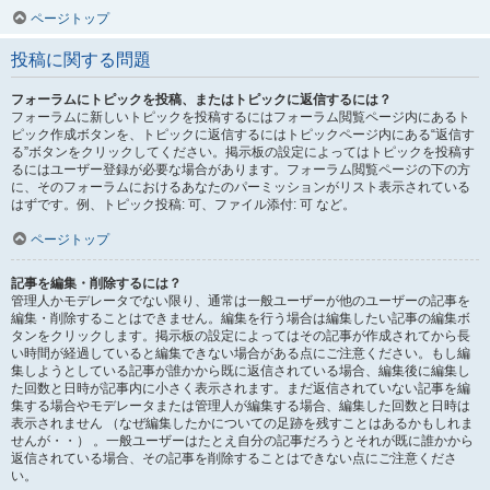
ページトップ
投稿に関する問題
フォーラムにトピックを投稿、またはトピックに返信するには？
フォーラムに新しいトピックを投稿するにはフォーラム閲覧ページ内にあるト
ピック作成ボタンを、トピックに返信するにはトピックページ内にある“返信す
る”ボタンをクリックしてください。掲示板の設定によってはトピックを投稿す
るにはユーザー登録が必要な場合があります。フォーラム閲覧ページの下の方
に、そのフォーラムにおけるあなたのパーミッションがリスト表示されている
はずです。例、トピック投稿: 可、ファイル添付: 可 など。
ページトップ
記事を編集・削除するには？
管理人かモデレータでない限り、通常は一般ユーザーが他のユーザーの記事を
編集・削除することはできません。編集を行う場合は編集したい記事の編集ボ
タンをクリックします。掲示板の設定によってはその記事が作成されてから長
い時間が経過していると編集できない場合がある点にご注意ください。もし編
集しようとしている記事が誰かから既に返信されている場合、編集後に編集し
た回数と日時が記事内に小さく表示されます。まだ返信されていない記事を編
集する場合やモデレータまたは管理人が編集する場合、編集した回数と日時は
表示されません （なぜ編集したかについての足跡を残すことはあるかもしれま
せんが・・） 。一般ユーザーはたとえ自分の記事だろうとそれが既に誰かから
返信されている場合、その記事を削除することはできない点にご注意くださ
い。