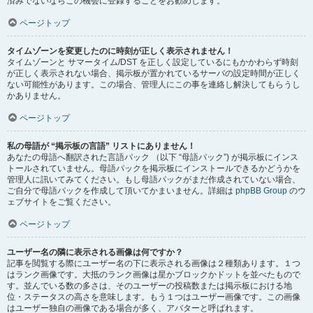
済みでないならこの機会に登録することをお勧めします。
ページトップ
タイムゾーンを変更したのに時刻が正しく表示されません！
タイムゾーンと サマータイム/DST を正しく設定しているにもかかわらず時刻
が正しく表示されない場合、掲示板が置かれているサーバの設定時間が正しく
ない可能性があります。この場合、管理人にこの事を連絡し解決してもらうし
かありません。
ページトップ
私の母語が “掲示板の言語” リストにありません！
あなたの母語へ翻訳された言語パック （以下 “母語パック”) が掲示板にインス
トールされていません。母語パックを掲示板にインストールできるかどうかを
管理人に訊いてみてください。もし母語パックがまだ作成されていない場合、
ご自分で母語パックを作成して頂いてかまいません。詳細は
phpBB Group
のウ
ェブサイトをご覧ください。
ページトップ
ユーザー名の隣に表示される画像は何ですか？
記事を閲覧する際にユーザー名の下に表示される画像は２種類あります。１つ
はランク画像です。大抵のランク画像は星かブロックかドットを並べたもので
す。並んでいる数の多さは、そのユーザーの投稿数または掲示板における地
位・ステータスの高さを意味します。もう１つはユーザー画像です。この画像
はユーザー独自の画像である場合が多く、アバターと呼ばれます。