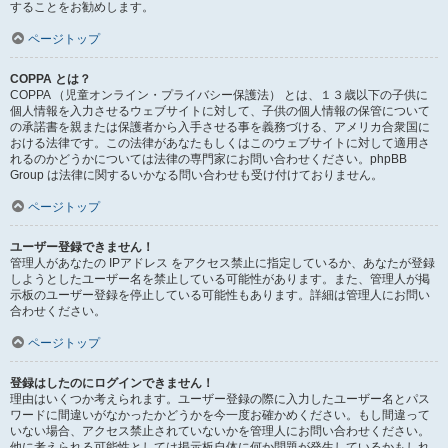
することをお勧めします。
ページトップ
COPPA とは？
COPPA （児童オンライン・プライバシー保護法） とは、１３歳以下の子供に
個人情報を入力させるウェブサイトに対して、子供の個人情報の保管について
の承諾書を親または保護者から入手させる事を義務づける、アメリカ合衆国に
おける法律です。この法律があなたもしくはこのウェブサイトに対して適用さ
れるのかどうかについては法律の専門家にお問い合わせください。phpBB
Group は法律に関するいかなる問い合わせも受け付けておりません。
ページトップ
ユーザー登録できません！
管理人があなたの IPアドレス をアクセス禁止に指定しているか、あなたが登録
しようとしたユーザー名を禁止している可能性があります。また、管理人が掲
示板のユーザー登録を停止している可能性もあります。詳細は管理人にお問い
合わせください。
ページトップ
登録はしたのにログインできません！
理由はいくつか考えられます。ユーザー登録の際に入力したユーザー名とパス
ワードに間違いがなかったかどうかを今一度お確かめください。もし間違って
いない場合、アクセス禁止されていないかを管理人にお問い合わせください。
他に考えられる可能性としては掲示板自体に何か問題が発生しているかもしれ