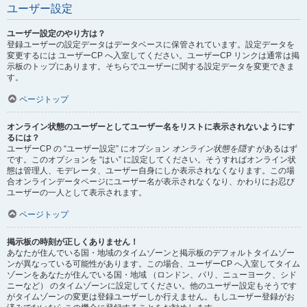
ユーザー設定
ユーザー設定のやり方は？
登録ユーザーの設定データはデータベースに保管されています。設定データを
変更するには ユーザーCP へ入室してください。ユーザーCP リンクは通常は掲
示板のトップにあります。そちらでユーザーに関する設定データを変更できま
す。
ページトップ
オンライン状態のユーザーとしてユーザー名をリストに表示されないようにす
るには？
ユーザーCP の “ユーザー設定” にオプション
オンライン状態を隠す
があるはず
です。このオプションを “はい” に設定してください。そうすればオンライン状
態は管理人、モデレータ、ユーザー自身にしか表示されなくなります。この場
合オンラインデータページにユーザー名が表示されなくなり、かわりにお忍び
ユーザーの一人として表示されます。
ページトップ
掲示板の時刻が正しくありません！
あなたが住んでいる国・地域のタイムゾーンと掲示板のデフォルトタイムゾー
ンが異なっている可能性があります。この場合、ユーザーCP へ入室してタイム
ゾーンをあなたが住んでいる国・地域 （ロンドン、パリ、ニューヨーク、シド
ニーなど） のタイムゾーンに設定してください。他のユーザー設定もそうです
がタイムゾーンの変更は登録ユーザーしか行えません。もしユーザー登録がお