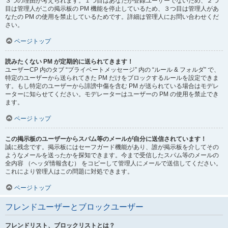
３つの理由が考えられます。１つ目はあなたが登録ユーザーでないため、２つ
目は管理人がこの掲示板の PM 機能を停止しているため、３つ目は管理人があ
なたの PM の使用を禁止しているためです。詳細は管理人にお問い合わせくだ
さい。
ページトップ
読みたくない PM が定期的に送られてきます！
ユーザーCP 内のタブ “プライベートメッセージ” 内の “ルール & フォルダ” で、
特定のユーザーから送られてきた PM だけをブロックするルールを設定できま
す。もし特定のユーザーから誹謗中傷を含む PM が送られている場合はモデレ
ーターに知らせてください。モデレーターはユーザーの PM の使用を禁止でき
ます。
ページトップ
この掲示板のユーザーからスパム等のメールが自分に送信されています！
誠に残念です。掲示板にはセーフガード機能があり、誰が掲示板を介してその
ようなメールを送ったかを探知できます。今まで受信したスパム等のメールの
全内容 （ヘッダ情報含む） をコピーして管理人にメールで送信してください。
これにより管理人はこの問題に対処できます。
ページトップ
フレンドユーザーとブロックユーザー
フレンドリスト、ブロックリストとは？