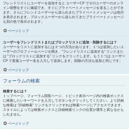
フレンドリストにユーザーを追加すると ユーザーCP でそのユーザーのオンラ
イン状態をすぐに確認でき、すぐにプライベートメッセージを送ることができ
ます。さらにフレンドユーザーから送られきたプライベートメッセージは色付
き表示されます。ブロックユーザーから送られてきたプライベートメッセージ
も別の色で表示されます。
ページトップ
ユーザーをフレンドリストまたはブロックリストに追加・削除するには？
ユーザーをリストに追加するには２つの方法があります。１つは追加したいユ
ーザーのプロフィールページを開き、“フレンドリストに追加する” リンクまた
は “ブロックリストに追加する” リンクをクリックします。もう１つは ユーザー
CP で直接ユーザー名を入力して追加します。削除の方法も追加と同じです。
ページトップ
フォーラムの検索
検索するには？
トップページ、フォーラム閲覧ページ、トピック表示ページ内の検索ボックス
に検索したいキーワードを入力してボタンをクリックしてください。より詳細
な検索は “詳細検索” リンクをクリックすれば検索ページにアクセスできます。
スタイルによっては検索ボックスと詳細検索リンクの位置が通常と異なるかも
しれません。
ページトップ