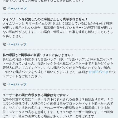
済みでないならこの機会に登録することをお勧めします。
ページトップ
タイムゾーンを変更したのに時刻が正しく表示されません！
タイムゾーンと サマータイム/DST を正しく設定しているにもかかわらず時刻
が正しく表示されない場合、掲示板が置かれているサーバの設定時間が正しく
ない可能性があります。この場合、管理人にこの事を連絡し解決してもらうし
かありません。
ページトップ
私の母語が “掲示板の言語” リストにありません！
あなたの母語へ翻訳された言語パック （以下 “母語パック”) が掲示板にインス
トールされていません。母語パックを掲示板にインストールできるかどうかを
管理人に訊いてみてください。もし母語パックがまだ作成されていない場合、
ご自分で母語パックを作成して頂いてかまいません。詳細は
phpBB Group
のウ
ェブサイトをご覧ください。
ページトップ
ユーザー名の隣に表示される画像は何ですか？
記事を閲覧する際にユーザー名の下に表示される画像は２種類あります。１つ
はランク画像です。大抵のランク画像は星かブロックかドットを並べたもので
す。並んでいる数の多さは、そのユーザーの投稿数または掲示板における地
位・ステータスの高さを意味します。もう１つはユーザー画像です。この画像
はユーザー独自の画像である場合が多く、アバターと呼ばれます。