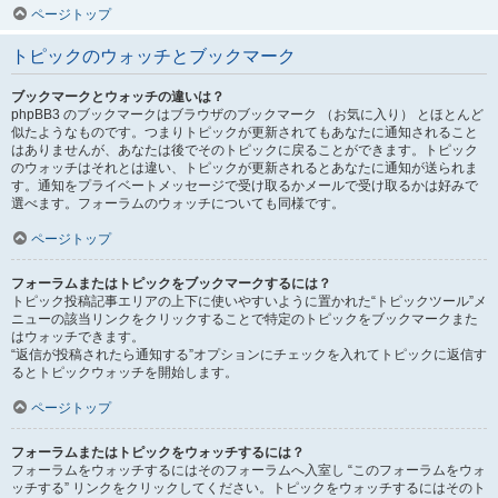
ページトップ
トピックのウォッチとブックマーク
ブックマークとウォッチの違いは？
phpBB3 のブックマークはブラウザのブックマーク （お気に入り） とほとんど
似たようなものです。つまりトピックが更新されてもあなたに通知されること
はありませんが、あなたは後でそのトピックに戻ることができます。トピック
のウォッチはそれとは違い、トピックが更新されるとあなたに通知が送られま
す。通知をプライベートメッセージで受け取るかメールで受け取るかは好みで
選べます。フォーラムのウォッチについても同様です。
ページトップ
フォーラムまたはトピックをブックマークするには？
トピック投稿記事エリアの上下に使いやすいように置かれた“トピックツール”メ
ニューの該当リンクをクリックすることで特定のトピックをブックマークまた
はウォッチできます。
“返信が投稿されたら通知する”オプションにチェックを入れてトピックに返信す
るとトピックウォッチを開始します。
ページトップ
フォーラムまたはトピックをウォッチするには？
フォーラムをウォッチするにはそのフォーラムへ入室し “このフォーラムをウォ
ッチする” リンクをクリックしてください。トピックをウォッチするにはそのト