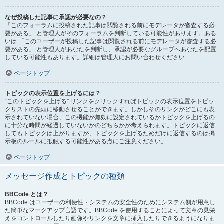
なぜ投稿した記事に承認が必要なの？
「このフォーラムに投稿された記事は閲覧される前にモデレータが審査する必
要がある」 と管理人がそのフォーラムを判断している可能性があります。ある
いは 「このユーザーが投稿した記事は閲覧される前にモデレータが審査する必
要がある」 と管理人があなたを判断し、承認が必要なグループへあなたを配置
している可能性もあります。詳細は管理人にお問い合わせください
ページトップ
トピックの表示位置を上げるには？
“このトピックを上げる” リンクをクリックすればトピックの表示位置をトピッ
クリストの先頭に移動させることができます。しかしそのリンクがどこにも表
示されていない場合、この機能が無効に設定されているかトピックを上げるの
に十分な時間が経過していないかのどちらかが考えられます。トピックに返信
してもトピックは上がりますが、トピックを上げるためだけに返信するのは掲
示板のルールに抵触する可能性がある点にご注意ください。
ページトップ
メッセージ作成とトピックの種類
BBCode とは？
BBCode はユーザーの利便性・システムの安全性のためにシステム側が用意し
た簡単なマークアップ言語です。BBCode を使用することによって文章の見栄
えをコントロールしたり画像やリンクを文章に挿入したりできるようになりま