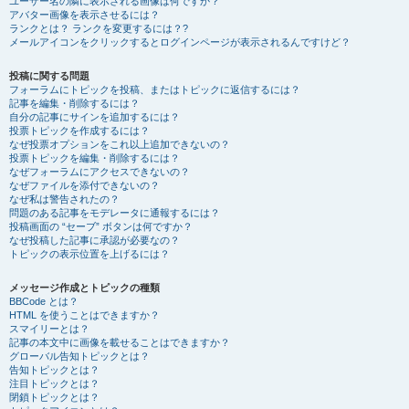
ユーザー名の隣に表示される画像は何ですか？
アバター画像を表示させるには？
ランクとは？ ランクを変更するには？?
メールアイコンをクリックするとログインページが表示されるんですけど？
投稿に関する問題
フォーラムにトピックを投稿、またはトピックに返信するには？
記事を編集・削除するには？
自分の記事にサインを追加するには？
投票トピックを作成するには？
なぜ投票オプションをこれ以上追加できないの？
投票トピックを編集・削除するには？
なぜフォーラムにアクセスできないの？
なぜファイルを添付できないの？
なぜ私は警告されたの？
問題のある記事をモデレータに通報するには？
投稿画面の “セーブ” ボタンは何ですか？
なぜ投稿した記事に承認が必要なの？
トピックの表示位置を上げるには？
メッセージ作成とトピックの種類
BBCode とは？
HTML を使うことはできますか？
スマイリーとは？
記事の本文中に画像を載せることはできますか？
グローバル告知トピックとは？
告知トピックとは？
注目トピックとは？
閉鎖トピックとは？