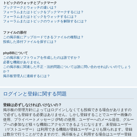
トピックのウォッチとブックマーク
ブックマークとウォッチの違いは？
フォーラムまたはトピックをブックマークするには？
フォーラムまたはトピックをウォッチするには？
フォーラムまたはトピックのウォッチを解除するには？
ファイルの添付
この掲示板にアップロードできるファイルの種類は？
投稿した添付ファイルを探すには？
phpBBについて
この掲示板ソフトウェアを作成したのは誰ですか？
必要な機能がありません
この掲示板に関連した不正・法的問題については誰に問い合わせればいいのでしょう
か？
掲示板管理人に連絡するには？
ログインと登録に関する問題
登録は必ずしなければいけないの？
掲示板の管理方針によってはログインしなくても投稿できる場合がありますの
で必ずしも登録する必要はありません。しかし登録することでユーザー画像の
使用、プライベートメッセージ (PM) の使用、ユーザーへのメール送信、グルー
プへの参加など様々な機能にアクセスできるようになります。未登録ユーザー
（ゲストユーザー） は利用できる機能が登録ユーザーよりも限られます。登録
は数分で行うことができますので、掲示板をよく利用する場合はユーザー登録