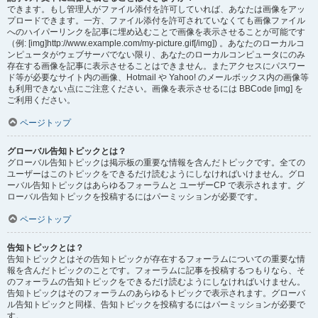
できます。もし管理人がファイル添付を許可していれば、あなたは画像をアッ
プロードできます。一方、ファイル添付を許可されていなくても画像ファイル
へのハイパーリンクを記事に埋め込むことで画像を表示させることが可能です
（例: [img]http://www.example.com/my-picture.gif[/img]) 。あなたのローカルコ
ンピュータがウェブサーバでない限り、あなたのローカルコンピュータにのみ
存在する画像を記事に表示させることはできません。またアクセスにパスワー
ド等が必要なサイト内の画像、Hotmail や Yahoo! のメールボックス内の画像等
も利用できない点にご注意ください。画像を表示させるには BBCode [img] を
ご利用ください。
ページトップ
グローバル告知トピックとは？
グローバル告知トピックは掲示板の重要な情報を含んだトピックです。全ての
ユーザーはこのトピックをできるだけ読むようにしなければいけません。グロ
ーバル告知トピックはあらゆるフォーラムと ユーザーCP で表示されます。グ
ローバル告知トピックを投稿するにはパーミッションが必要です。
ページトップ
告知トピックとは？
告知トピックとはその告知トピックが存在するフォーラムについての重要な情
報を含んだトピックのことです。フォーラムに記事を投稿するつもりなら、そ
のフォーラムの告知トピックをできるだけ読むようにしなければいけません。
告知トピックはそのフォーラムのあらゆるトピックで表示されます。グローバ
ル告知トピックと同様、告知トピックを投稿するにはパーミッションが必要で
す。