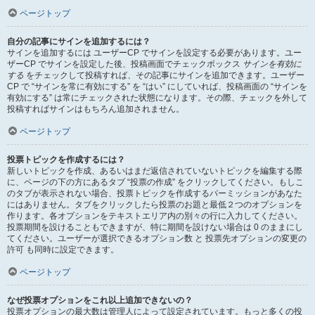
ページトップ
自分の記事にサインを追加するには？
サインを追加するには ユーザーCP でサインを設定する必要があります。ユー
ザーCP でサインを設定した後、投稿画面でチェックボックス
サインを有効に
する
をチェックして投稿すれば、その記事にサインを追加できます。ユーザー
CP で “サインを常に有効にする” を “はい” にしていれば、投稿画面の “サインを
有効にする” は常にチェックされた状態になります。その際、チェックを外して
投稿すればサインはもちろん追加されません。
ページトップ
投票トピックを作成するには？
新しいトピックを作成、あるいはまだ返信されていないトピックを編集する際
に、ページの下の方にあるタブ “投票の作成” をクリックしてください。もしこ
のタブが表示されない場合、投票トピックを作成するパーミッションがあなた
にはありません。タブをクリックしたら投票のお題と最低２つのオプションを
作ります。各オプションをテキストエリア内の別々の行に入力してください。
投票期間を設けることもできますが、特に期間を設けない場合は 0 のままにし
てください。ユーザーが選択できるオプション数 と 投票先オプションの変更の
許可 も同時に設定できます。
ページトップ
なぜ投票オプションをこれ以上追加できないの？
投票オプションの最大数は管理人によって設定されています。もっと多くの投