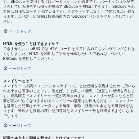
す。BBCode を使用するにはパーミッションが必要です。パーミッションが与
えられている場合でも個々の投稿で BBCode を無効にできます。BBCode それ
自体は HTMLコード と似ていますが、タグを < > ではなく [ ] で閉じる点が異な
ります。より詳しい情報は投稿画面内の “BBCode” リンクをクリックしてくだ
さい。
ページトップ
HTML を使うことはできますか？
できません。 phpBB3 では HTMLコード を文章に含めてもレンダリングされな
くなりました。HTML を利用して文章を作成したいのであれば、代わりに
BBCode を使用してください。
ページトップ
スマイリーとは？
スマイリー （別称：エモーションアイコン） とは感情を表現するために用いら
れる小さな画像のことです。例えば、:) は嬉しい感情、:(は悲しい感情を表しま
す。投稿画面でスマイリーの一覧が表示されます。スマイリーが多くなると記
事が読みづらくなりますのでスマイリーの乱用はお控えください。スマイリー
を乱用した記事はモデレータによる編集・削除・移動の対象となる可能性があ
ります。管理人も投稿の際に使用可能なスマイリーの数を制限するようになる
でしょう。
ページトップ
記事の本文中に画像を載せることはできますか？