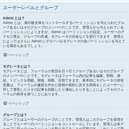
ユーザーレベルとグループ
Admin とは？
Admin とは、掲示板全体をコントロールするパーミッションを与えられたグル
ープあるいはそのグループのメンバーのことです。管理人から与えられている
パーミッションによりますが、Admin はパーミッションの設定、ユーザーのア
クセス禁止、グループの作成、モデレータの任命などを実行できます。管理人
によってはさらに Admin にグローバルモデレータの全パーミッションを与えて
いる場合もあるでしょう。
ページトップ
モデレータとは？
モデレータとは、フォーラムの世話を日々行うグループあるいはそのグループ
のメンバーのことです。モデレータはフォーラム内の記事を編集、削除、凍
結、トピックを閉鎖、開放、移動、分割できます。基本的にモデレータの存在
意義は、フォーラムの趣旨を外れた投稿や規約に反する投稿をしたユーザーに
対して警告したりその記事を削除したり凍結したりすることによってそのフォ
ーラムの秩序を保つことにあります。
ページトップ
グループとは？
グループとはユーザーのグループのことです。管理人はこのグループを管理す
ることでユーザーのパーミッションをコントロールしています。管理人は各グ
ループに別々のパーミッションを割り当てることが可能です。これによって管