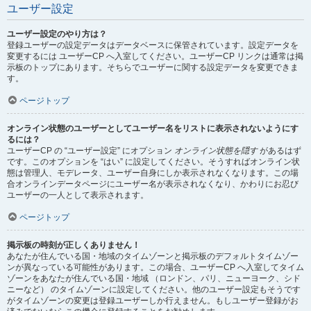
ユーザー設定
ユーザー設定のやり方は？
登録ユーザーの設定データはデータベースに保管されています。設定データを
変更するには ユーザーCP へ入室してください。ユーザーCP リンクは通常は掲
示板のトップにあります。そちらでユーザーに関する設定データを変更できま
す。
ページトップ
オンライン状態のユーザーとしてユーザー名をリストに表示されないようにす
るには？
ユーザーCP の “ユーザー設定” にオプション
オンライン状態を隠す
があるはず
です。このオプションを “はい” に設定してください。そうすればオンライン状
態は管理人、モデレータ、ユーザー自身にしか表示されなくなります。この場
合オンラインデータページにユーザー名が表示されなくなり、かわりにお忍び
ユーザーの一人として表示されます。
ページトップ
掲示板の時刻が正しくありません！
あなたが住んでいる国・地域のタイムゾーンと掲示板のデフォルトタイムゾー
ンが異なっている可能性があります。この場合、ユーザーCP へ入室してタイム
ゾーンをあなたが住んでいる国・地域 （ロンドン、パリ、ニューヨーク、シド
ニーなど） のタイムゾーンに設定してください。他のユーザー設定もそうです
がタイムゾーンの変更は登録ユーザーしか行えません。もしユーザー登録がお