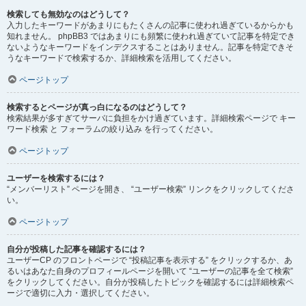
検索しても無効なのはどうして？
入力したキーワードがあまりにもたくさんの記事に使われ過ぎているからかも
知れません。 phpBB3 ではあまりにも頻繁に使われ過ぎていて記事を特定でき
ないようなキーワードをインデクスすることはありません。記事を特定できそ
うなキーワードで検索するか、詳細検索を活用してください。
ページトップ
検索するとページが真っ白になるのはどうして？
検索結果が多すぎてサーバに負担をかけ過ぎています。詳細検索ページで キー
ワード検索 と フォーラムの絞り込み を行ってください。
ページトップ
ユーザーを検索するには？
“メンバーリスト” ページを開き、 “ユーザー検索” リンクをクリックしてくださ
い。
ページトップ
自分が投稿した記事を確認するには？
ユーザーCP のフロントページで “投稿記事を表示する” をクリックするか、あ
るいはあなた自身のプロフィールページを開いて “ユーザーの記事を全て検索”
をクリックしてください。自分が投稿したトピックを確認するには詳細検索ペ
ージで適切に入力・選択してください。