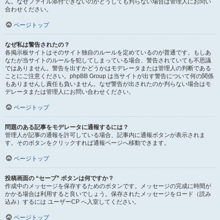
ん。なぜファイル添付できないのかどうしても判らない場合は管理人にお問い
合わせください。
ページトップ
なぜ私は警告されたの？
各掲示板サイトはそのサイト独自のルールを定めているのが普通です。もしあ
なたが当サイトのルールを犯してしまっている場合、警告されていても不思議
ではありません。警告を出すかどうかはモデレータまたは管理人の判断である
ことにご注意ください。phpBB Group は当サイトが出す警告について何の関係
もありませんし責任も負いません。なぜ警告が出されたのか判らない場合はモ
デレータまたは管理人にお問い合わせください。
ページトップ
問題のある記事をモデレータに通報するには？
管理人が記事の通報を許可している場合、記事内に通報ボタンが表示されま
す。そのボタンをクリックすれば通報ページへ移動できます。
ページトップ
投稿画面の “セーブ” ボタンは何ですか？
作成中のメッセージを保存するためのボタンです。メッセージの完成に時間が
かかる場合は利用すると良いでしょう。保存されたメッセージをロード（読み
込み）するには ユーザーCP へ入室してください。
ページトップ