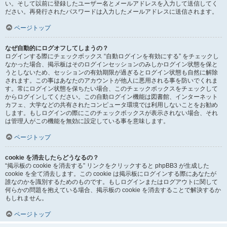
い。そして以前に登録したユーザー名とメールアドレスを入力して送信してく
ださい。再発行されたパスワードは入力したメールアドレスに送信されます。
ページトップ
なぜ自動的にログオフしてしまうの？
ログインする際にチェックボックス “自動ログインを有効にする” をチェックし
なかった場合、掲示板はそのログインセッションのみしかログイン状態を保と
うとしないため、セッションの有効期限が過ぎるとログイン状態も自然に解除
されます。この事はあなたのアカウントが他人に悪用される事を防いでくれま
す。常にログイン状態を保ちたい場合、このチェックボックスをチェックして
からログインしてください。この自動ログイン機能は図書館、インターネット
カフェ、大学などの共有されたコンピュータ環境では利用しないことをお勧め
します。もしログインの際にこのチェックボックスが表示されない場合、それ
は管理人がこの機能を無効に設定している事を意味します。
ページトップ
cookie を消去したらどうなるの？
“掲示板の cookie を消去する” リンクをクリックすると phpBB3 が生成した
cookie を全て消去します。この cookie は掲示板にログインする際にあなたが
誰なのかを識別するためのものです。もしログインまたはログアウトに関して
何らかの問題を抱えている場合、掲示板の cookie を消去することで解決するか
もしれません。
ページトップ