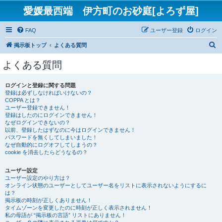
愛媛最西端 伊方町のお砂庭[よろず屋]
FAQ
ユーザー登録
ログイン
検
掲示板トップ
よくある質問
索
よくある質問
ログインと登録に関する問題
登録は必ずしなければいけないの？
COPPA とは？
ユーザー登録できません！
登録はしたのにログインできません！
なぜログインできないの？
以前、登録したはずなのに今はログインできません！
パスワードを無くしてしまいました！
なぜ自動的にログオフしてしまうの？
cookie を消去したらどうなるの？
ユーザー設定
ユーザー設定のやり方は？
オンライン状態のユーザーとしてユーザー名をリストに表示されないようにするに
は？
掲示板の時刻が正しくありません！
タイムゾーンを変更したのに時刻が正しく表示されません！
私の母語が “掲示板の言語” リストにありません！