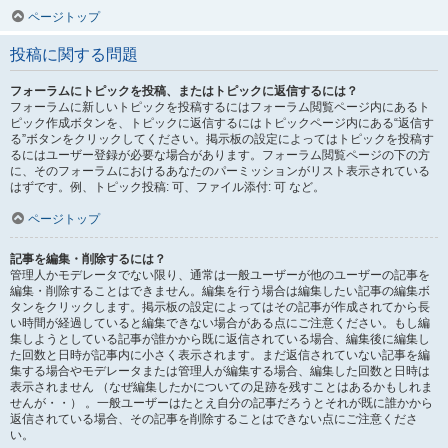
ページトップ
投稿に関する問題
フォーラムにトピックを投稿、またはトピックに返信するには？
フォーラムに新しいトピックを投稿するにはフォーラム閲覧ページ内にあるト
ピック作成ボタンを、トピックに返信するにはトピックページ内にある“返信す
る”ボタンをクリックしてください。掲示板の設定によってはトピックを投稿す
るにはユーザー登録が必要な場合があります。フォーラム閲覧ページの下の方
に、そのフォーラムにおけるあなたのパーミッションがリスト表示されている
はずです。例、トピック投稿: 可、ファイル添付: 可 など。
ページトップ
記事を編集・削除するには？
管理人かモデレータでない限り、通常は一般ユーザーが他のユーザーの記事を
編集・削除することはできません。編集を行う場合は編集したい記事の編集ボ
タンをクリックします。掲示板の設定によってはその記事が作成されてから長
い時間が経過していると編集できない場合がある点にご注意ください。もし編
集しようとしている記事が誰かから既に返信されている場合、編集後に編集し
た回数と日時が記事内に小さく表示されます。まだ返信されていない記事を編
集する場合やモデレータまたは管理人が編集する場合、編集した回数と日時は
表示されません （なぜ編集したかについての足跡を残すことはあるかもしれま
せんが・・） 。一般ユーザーはたとえ自分の記事だろうとそれが既に誰かから
返信されている場合、その記事を削除することはできない点にご注意くださ
い。