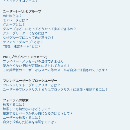
トピックアイコンとは？
ユーザーレベルとグループ
Admin とは？
モデレータとは？
グループとは？
グループはどこにあってどうやって参加できるの？
グループリーダーになるには？
なぜグループによって色が違うの？
デフォルトグループ” とは？
“管理・運営チーム” とは？
PM（プライベートメッセージ）
プライベートメッセージを送信できません！
読みたくない PM が定期的に送られてきます！
この掲示板のユーザーからスパム等のメールが自分に送信されています！
フレンドユーザーとブロックユーザー
フレンドリスト、ブロックリストとは？
ユーザーをフレンドリストまたはブロックリストに追加・削除するには？
フォーラムの検索
検索するには？
検索しても無効なのはどうして？
検索するとページが真っ白になるのはどうして？
ユーザーを検索するには？
自分が投稿した記事を確認するには？