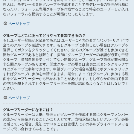
理人は、モデレータ専用グループを作成することでモデレータの管理が容易に
なったり、フォーラム専用グループを作成することで特定のユーザーしか入れ
ないフォーラムを提供することが可能になったりします。
ページトップ
グループはどこにあってどうやって参加できるの？
もしユーザー登録がお済みであれば ユーザーCP 内のタブ “メンバーリスト” で
全てのグループを確認できます。もしグループに参加したい場合はグループを
選択してボタンをクリックしてください。全てのグループが誰でも参加できる
開放グループであるとは限らず、参加にグループリーダーの承認が必要な申請
グループ、参加自体を受け付けてない閉鎖グループ、グループ自体が非公開な
非公開グループがあります。開放グループの場合は適切にボタンをクリックす
ればグループに参加できます。申請グループの場合も適切にボタンをクリック
すればグループに参加を申請できます。場合によってはグループに参加する理
由をグループリーダーから訊かれることがあります。もし何らかの理由で参加
の申請を却下されてもグループリーダーを問い詰めるようなことはしないでく
ださい。
ページトップ
グループリーダーになるには？
グループリーダーは大抵、管理人がグループを作成する際にグループメンバー
の誰かから任命されることがほとんどです。当掲示板に新しいグループが必要
と感じている場合、最初にすべきことは管理人にその事をプライベートメッセ
ージで問い合わせてみることです。