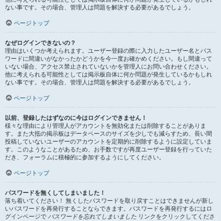
ない事です。その場合、管理人は問題を解決する必要があるでしょう。
ページトップ
なぜログインできないの？
理由はいくつか考えられます。ユーザー登録の際に入力したユーザー名とパス
ワードに間違いがなかったかどうかを今一度お確かめください。もし間違って
いない場合、アクセス禁止されていないかを管理人にお問い合わせください。
他に考えられる可能性としては掲示板自体に何か問題が発生しているかもしれ
ない事です。その場合、管理人は問題を解決する必要があるでしょう。
ページトップ
以前、登録したはずなのに今はログインできません！
様々な理由により管理人がアカウントを無効化または削除することがありま
す。また大抵の掲示板はデータベースのサイズを少しでも減らすため、長い間
投稿していないユーザーのアカウントを定期的に削除するように設定していま
す。このようなことがあるため、お手数ですが再度ユーザー登録を行っていた
だき、フォーラムに積極的に参加するようにしてください。
ページトップ
パスワードを無くしてしまいました！
落ち着いてください！ 無くしたパスワードを取り戻すことはできませんが新し
いパスワードを再発行することならできます。パスワードを再発行するにはロ
グインページで
パスワードを忘れてしまいました
リンクをクリックしてくださ