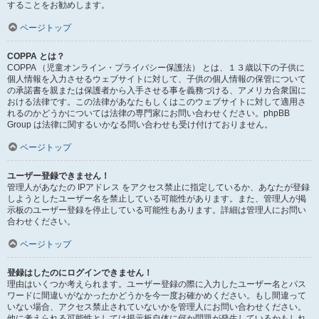
することをお勧めします。
ページトップ
COPPA とは？
COPPA （児童オンライン・プライバシー保護法） とは、１３歳以下の子供に
個人情報を入力させるウェブサイトに対して、子供の個人情報の保管について
の承諾書を親または保護者から入手させる事を義務づける、アメリカ合衆国に
おける法律です。この法律があなたもしくはこのウェブサイトに対して適用さ
れるのかどうかについては法律の専門家にお問い合わせください。phpBB
Group は法律に関するいかなる問い合わせも受け付けておりません。
ページトップ
ユーザー登録できません！
管理人があなたの IPアドレス をアクセス禁止に指定しているか、あなたが登録
しようとしたユーザー名を禁止している可能性があります。また、管理人が掲
示板のユーザー登録を停止している可能性もあります。詳細は管理人にお問い
合わせください。
ページトップ
登録はしたのにログインできません！
理由はいくつか考えられます。ユーザー登録の際に入力したユーザー名とパス
ワードに間違いがなかったかどうかを今一度お確かめください。もし間違って
いない場合、アクセス禁止されていないかを管理人にお問い合わせください。
他に考えられる可能性としては掲示板自体に何か問題が発生しているかもしれ