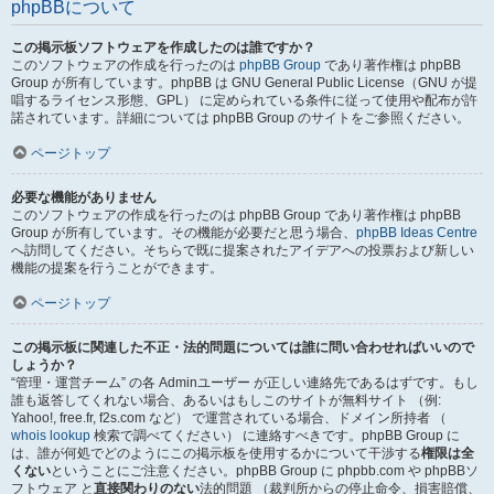
phpBBについて
この掲示板ソフトウェアを作成したのは誰ですか？
このソフトウェアの作成を行ったのは
phpBB Group
であり著作権は phpBB
Group が所有しています。phpBB は GNU General Public License（GNU が提
唱するライセンス形態、GPL） に定められている条件に従って使用や配布が許
諾されています。詳細については phpBB Group のサイトをご参照ください。
ページトップ
必要な機能がありません
このソフトウェアの作成を行ったのは phpBB Group であり著作権は phpBB
Group が所有しています。その機能が必要だと思う場合、
phpBB Ideas Centre
へ訪問してください。そちらで既に提案されたアイデアへの投票および新しい
機能の提案を行うことができます。
ページトップ
この掲示板に関連した不正・法的問題については誰に問い合わせればいいので
しょうか？
“管理・運営チーム” の各 Adminユーザー が正しい連絡先であるはずです。もし
誰も返答してくれない場合、あるいはもしこのサイトが無料サイト （例:
Yahoo!, free.fr, f2s.com など） で運営されている場合、ドメイン所持者 （
whois lookup
検索で調べてください） に連絡すべきです。phpBB Group に
は、誰が何処でどのようにこの掲示板を使用するかについて干渉する
権限は全
くない
ということにご注意ください。phpBB Group に phpbb.com や phpBBソ
フトウェア と
直接関わりのない
法的問題 （裁判所からの停止命令、損害賠償、