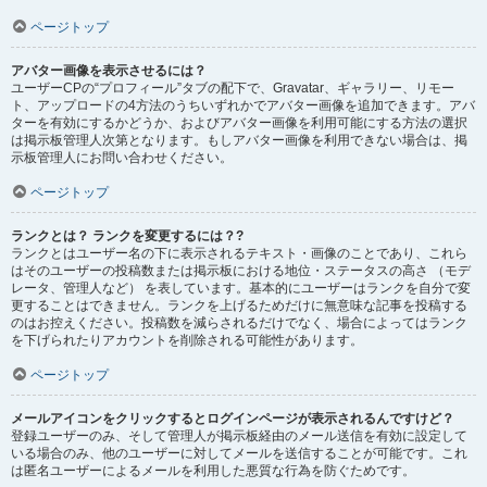
ページトップ
アバター画像を表示させるには？
ユーザーCPの“プロフィール”タブの配下で、Gravatar、ギャラリー、リモー
ト、アップロードの4方法のうちいずれかでアバター画像を追加できます。アバ
ターを有効にするかどうか、およびアバター画像を利用可能にする方法の選択
は掲示板管理人次第となります。もしアバター画像を利用できない場合は、掲
示板管理人にお問い合わせください。
ページトップ
ランクとは？ ランクを変更するには？?
ランクとはユーザー名の下に表示されるテキスト・画像のことであり、これら
はそのユーザーの投稿数または掲示板における地位・ステータスの高さ （モデ
レータ、管理人など） を表しています。基本的にユーザーはランクを自分で変
更することはできません。ランクを上げるためだけに無意味な記事を投稿する
のはお控えください。投稿数を減らされるだけでなく、場合によってはランク
を下げられたりアカウントを削除される可能性があります。
ページトップ
メールアイコンをクリックするとログインページが表示されるんですけど？
登録ユーザーのみ、そして管理人が掲示板経由のメール送信を有効に設定して
いる場合のみ、他のユーザーに対してメールを送信することが可能です。これ
は匿名ユーザーによるメールを利用した悪質な行為を防ぐためです。