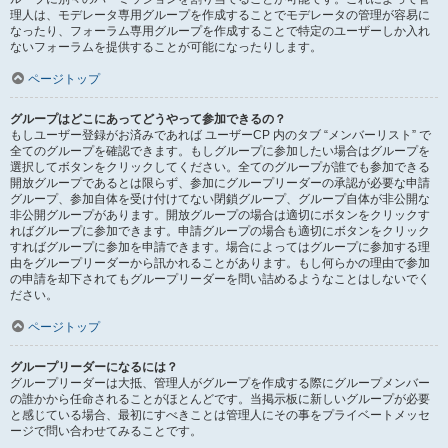
理人は、モデレータ専用グループを作成することでモデレータの管理が容易に
なったり、フォーラム専用グループを作成することで特定のユーザーしか入れ
ないフォーラムを提供することが可能になったりします。
ページトップ
グループはどこにあってどうやって参加できるの？
もしユーザー登録がお済みであれば ユーザーCP 内のタブ “メンバーリスト” で
全てのグループを確認できます。もしグループに参加したい場合はグループを
選択してボタンをクリックしてください。全てのグループが誰でも参加できる
開放グループであるとは限らず、参加にグループリーダーの承認が必要な申請
グループ、参加自体を受け付けてない閉鎖グループ、グループ自体が非公開な
非公開グループがあります。開放グループの場合は適切にボタンをクリックす
ればグループに参加できます。申請グループの場合も適切にボタンをクリック
すればグループに参加を申請できます。場合によってはグループに参加する理
由をグループリーダーから訊かれることがあります。もし何らかの理由で参加
の申請を却下されてもグループリーダーを問い詰めるようなことはしないでく
ださい。
ページトップ
グループリーダーになるには？
グループリーダーは大抵、管理人がグループを作成する際にグループメンバー
の誰かから任命されることがほとんどです。当掲示板に新しいグループが必要
と感じている場合、最初にすべきことは管理人にその事をプライベートメッセ
ージで問い合わせてみることです。