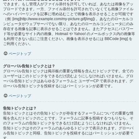
できます。もし管理人がファイル添付を許可していれば、あなたは画像をアッ
プロードできます。一方、ファイル添付を許可されていなくても画像ファイル
へのハイパーリンクを記事に埋め込むことで画像を表示させることが可能です
（例: [img]http://www.example.com/my-picture.gif[/img]) 。あなたのローカルコ
ンピュータがウェブサーバでない限り、あなたのローカルコンピュータにのみ
存在する画像を記事に表示させることはできません。またアクセスにパスワー
ド等が必要なサイト内の画像、Hotmail や Yahoo! のメールボックス内の画像等
も利用できない点にご注意ください。画像を表示させるには BBCode [img] を
ご利用ください。
ページトップ
グローバル告知トピックとは？
グローバル告知トピックは掲示板の重要な情報を含んだトピックです。全ての
ユーザーはこのトピックをできるだけ読むようにしなければいけません。グロ
ーバル告知トピックはあらゆるフォーラムと ユーザーCP で表示されます。グ
ローバル告知トピックを投稿するにはパーミッションが必要です。
ページトップ
告知トピックとは？
告知トピックとはその告知トピックが存在するフォーラムについての重要な情
報を含んだトピックのことです。フォーラムに記事を投稿するつもりなら、そ
のフォーラムの告知トピックをできるだけ読むようにしなければいけません。
告知トピックはそのフォーラムのあらゆるトピックで表示されます。グローバ
ル告知トピックと同様、告知トピックを投稿するにはパーミッションが必要で
す。