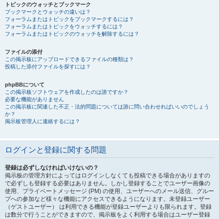
トピックのウォッチとブックマーク
ブックマークとウォッチの違いは？
フォーラムまたはトピックをブックマークするには？
フォーラムまたはトピックをウォッチするには？
フォーラムまたはトピックのウォッチを解除するには？
ファイルの添付
この掲示板にアップロードできるファイルの種類は？
投稿した添付ファイルを探すには？
phpBBについて
この掲示板ソフトウェアを作成したのは誰ですか？
必要な機能がありません
この掲示板に関連した不正・法的問題については誰に問い合わせればいいのでしょう
か？
掲示板管理人に連絡するには？
ログインと登録に関する問題
登録は必ずしなければいけないの？
掲示板の管理方針によってはログインしなくても投稿できる場合がありますの
で必ずしも登録する必要はありません。しかし登録することでユーザー画像の
使用、プライベートメッセージ (PM) の使用、ユーザーへのメール送信、グルー
プへの参加など様々な機能にアクセスできるようになります。未登録ユーザー
（ゲストユーザー） は利用できる機能が登録ユーザーよりも限られます。登録
は数分で行うことができますので、掲示板をよく利用する場合はユーザー登録