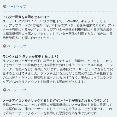
ページトップ
アバター画像を表示させるには？
ユーザーCPの“プロフィール”タブの配下で、Gravatar、ギャラリー、リモー
ト、アップロードの4方法のうちいずれかでアバター画像を追加できます。アバ
ターを有効にするかどうか、およびアバター画像を利用可能にする方法の選択
は掲示板管理人次第となります。もしアバター画像を利用できない場合は、掲
示板管理人にお問い合わせください。
ページトップ
ランクとは？ ランクを変更するには？?
ランクとはユーザー名の下に表示されるテキスト・画像のことであり、これら
はそのユーザーの投稿数または掲示板における地位・ステータスの高さ （モデ
レータ、管理人など） を表しています。基本的にユーザーはランクを自分で変
更することはできません。ランクを上げるためだけに無意味な記事を投稿する
のはお控えください。投稿数を減らされるだけでなく、場合によってはランク
を下げられたりアカウントを削除される可能性があります。
ページトップ
メールアイコンをクリックするとログインページが表示されるんですけど？
登録ユーザーのみ、そして管理人が掲示板経由のメール送信を有効に設定して
いる場合のみ、他のユーザーに対してメールを送信することが可能です。これ
は匿名ユーザーによるメールを利用した悪質な行為を防ぐためです。