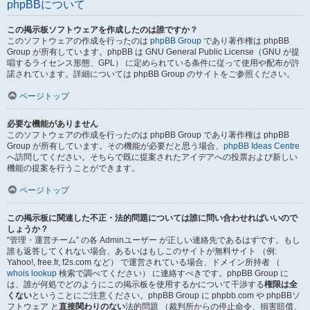
phpBBについて
この掲示板ソフトウェアを作成したのは誰ですか？
このソフトウェアの作成を行ったのは
phpBB Group
であり著作権は phpBB
Group が所有しています。phpBB は GNU General Public License（GNU が提
唱するライセンス形態、GPL） に定められている条件に従って使用や配布が許
諾されています。詳細については phpBB Group のサイトをご参照ください。
ページトップ
必要な機能がありません
このソフトウェアの作成を行ったのは phpBB Group であり著作権は phpBB
Group が所有しています。その機能が必要だと思う場合、
phpBB Ideas Centre
へ訪問してください。そちらで既に提案されたアイデアへの投票および新しい
機能の提案を行うことができます。
ページトップ
この掲示板に関連した不正・法的問題については誰に問い合わせればいいので
しょうか？
“管理・運営チーム” の各 Adminユーザー が正しい連絡先であるはずです。もし
誰も返答してくれない場合、あるいはもしこのサイトが無料サイト （例:
Yahoo!, free.fr, f2s.com など） で運営されている場合、ドメイン所持者 （
whois lookup
検索で調べてください） に連絡すべきです。phpBB Group に
は、誰が何処でどのようにこの掲示板を使用するかについて干渉する
権限は全
くない
ということにご注意ください。phpBB Group に phpbb.com や phpBBソ
フトウェア と
直接関わりのない
法的問題 （裁判所からの停止命令、損害賠償、