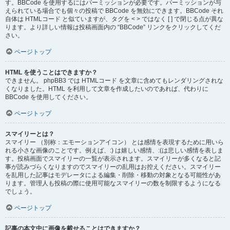
す。BBCode を使用するにはパーミッションが必要です。パーミッションが与
えられている場合でも個々の投稿で BBCode を無効にできます。BBCode それ
自体は HTMLコード と似ていますが、タグを < > ではなく [ ] で閉じる点が異な
ります。より詳しい情報は投稿画面内の “BBCode” リンクをクリックしてくだ
さい。
ページトップ
HTML を使うことはできますか？
できません。 phpBB3 では HTMLコード を文章に含めてもレンダリングされな
くなりました。HTML を利用して文章を作成したいのであれば、代わりに
BBCode を使用してください。
ページトップ
スマイリーとは？
スマイリー （別称：エモーションアイコン） とは感情を表現するために用いら
れる小さな画像のことです。例えば、:) は嬉しい感情、:(は悲しい感情を表しま
す。投稿画面でスマイリーの一覧が表示されます。スマイリーが多くなると記
事が読みづらくなりますのでスマイリーの乱用はお控えください。スマイリー
を乱用した記事はモデレータによる編集・削除・移動の対象となる可能性があ
ります。管理人も投稿の際に使用可能なスマイリーの数を制限するようになる
でしょう。
ページトップ
記事の本文中に画像を載せることはできますか？