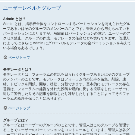
ユーザーレベルとグループ
Admin とは？
Admin とは、掲示板全体をコントロールするパーミッションを与えられたグル
ープあるいはそのグループのメンバーのことです。管理人から与えられている
パーミッションによりますが、Admin はパーミッションの設定、ユーザーのア
クセス禁止、グループの作成、モデレータの任命などを実行できます。管理人
によってはさらに Admin にグローバルモデレータの全パーミッションを与えて
いる場合もあるでしょう。
ページトップ
モデレータとは？
モデレータとは、フォーラムの世話を日々行うグループあるいはそのグループ
のメンバーのことです。モデレータはフォーラム内の記事を編集、削除、凍
結、トピックを閉鎖、開放、移動、分割できます。基本的にモデレータの存在
意義は、フォーラムの趣旨を外れた投稿や規約に反する投稿をしたユーザーに
対して警告したりその記事を削除したり凍結したりすることによってそのフォ
ーラムの秩序を保つことにあります。
ページトップ
グループとは？
グループとはユーザーのグループのことです。管理人はこのグループを管理す
ることでユーザーのパーミッションをコントロールしています。管理人は各グ
ループに別々のパーミッションを割り当てることが可能です。これによって管