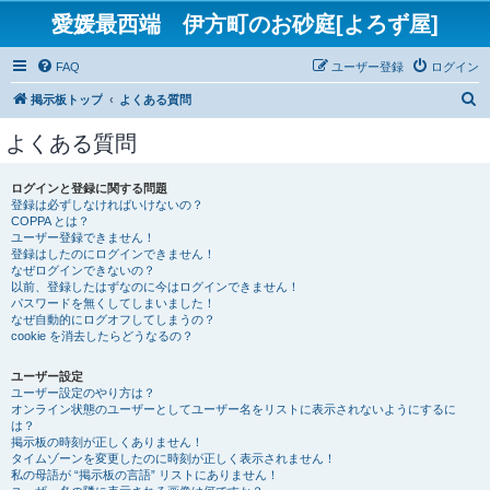
愛媛最西端 伊方町のお砂庭[よろず屋]
FAQ
ユーザー登録
ログイン
検
掲示板トップ
よくある質問
索
よくある質問
ログインと登録に関する問題
登録は必ずしなければいけないの？
COPPA とは？
ユーザー登録できません！
登録はしたのにログインできません！
なぜログインできないの？
以前、登録したはずなのに今はログインできません！
パスワードを無くしてしまいました！
なぜ自動的にログオフしてしまうの？
cookie を消去したらどうなるの？
ユーザー設定
ユーザー設定のやり方は？
オンライン状態のユーザーとしてユーザー名をリストに表示されないようにするに
は？
掲示板の時刻が正しくありません！
タイムゾーンを変更したのに時刻が正しく表示されません！
私の母語が “掲示板の言語” リストにありません！