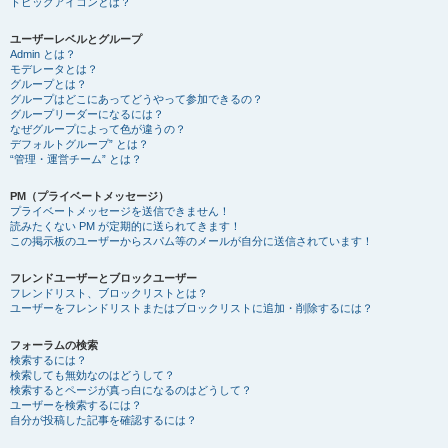
トピックアイコンとは？
ユーザーレベルとグループ
Admin とは？
モデレータとは？
グループとは？
グループはどこにあってどうやって参加できるの？
グループリーダーになるには？
なぜグループによって色が違うの？
デフォルトグループ” とは？
“管理・運営チーム” とは？
PM（プライベートメッセージ）
プライベートメッセージを送信できません！
読みたくない PM が定期的に送られてきます！
この掲示板のユーザーからスパム等のメールが自分に送信されています！
フレンドユーザーとブロックユーザー
フレンドリスト、ブロックリストとは？
ユーザーをフレンドリストまたはブロックリストに追加・削除するには？
フォーラムの検索
検索するには？
検索しても無効なのはどうして？
検索するとページが真っ白になるのはどうして？
ユーザーを検索するには？
自分が投稿した記事を確認するには？