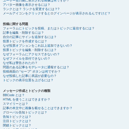
ユーザー名の隣に表示される画像は何ですか？
アバター画像を表示させるには？
ランクとは？ ランクを変更するには？?
メールアイコンをクリックするとログインページが表示されるんですけど？
投稿に関する問題
フォーラムにトピックを投稿、またはトピックに返信するには？
記事を編集・削除するには？
自分の記事にサインを追加するには？
投票トピックを作成するには？
なぜ投票オプションをこれ以上追加できないの？
投票トピックを編集・削除するには？
なぜフォーラムにアクセスできないの？
なぜファイルを添付できないの？
なぜ私は警告されたの？
問題のある記事をモデレータに通報するには？
投稿画面の “セーブ” ボタンは何ですか？
なぜ投稿した記事に承認が必要なの？
トピックの表示位置を上げるには？
メッセージ作成とトピックの種類
BBCode とは？
HTML を使うことはできますか？
スマイリーとは？
記事の本文中に画像を載せることはできますか？
グローバル告知トピックとは？
告知トピックとは？
注目トピックとは？
閉鎖トピックとは？