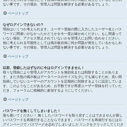
ない事です。その場合、管理人は問題を解決する必要があるでしょう。
ページトップ
なぜログインできないの？
理由はいくつか考えられます。ユーザー登録の際に入力したユーザー名とパス
ワードに間違いがなかったかどうかを今一度お確かめください。もし間違って
いない場合、アクセス禁止されていないかを管理人にお問い合わせください。
他に考えられる可能性としては掲示板自体に何か問題が発生しているかもしれ
ない事です。その場合、管理人は問題を解決する必要があるでしょう。
ページトップ
以前、登録したはずなのに今はログインできません！
様々な理由により管理人がアカウントを無効化または削除することがありま
す。また大抵の掲示板はデータベースのサイズを少しでも減らすため、長い間
投稿していないユーザーのアカウントを定期的に削除するように設定していま
す。このようなことがあるため、お手数ですが再度ユーザー登録を行っていた
だき、フォーラムに積極的に参加するようにしてください。
ページトップ
パスワードを無くしてしまいました！
落ち着いてください！ 無くしたパスワードを取り戻すことはできませんが新し
いパスワードを再発行することならできます。パスワードを再発行するにはロ
グインページで
パスワードを忘れてしまいました
リンクをクリックしてくださ