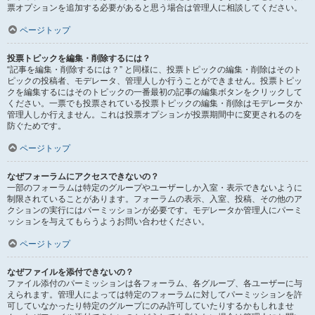
票オプションを追加する必要があると思う場合は管理人に相談してください。
ページトップ
投票トピックを編集・削除するには？
“記事を編集・削除するには？” と同様に、投票トピックの編集・削除はそのト
ピックの投稿者、モデレータ、管理人しか行うことができません。投票トピッ
クを編集するにはそのトピックの一番最初の記事の編集ボタンをクリックして
ください。一票でも投票されている投票トピックの編集・削除はモデレータか
管理人しか行えません。これは投票オプションが投票期間中に変更されるのを
防ぐためです。
ページトップ
なぜフォーラムにアクセスできないの？
一部のフォーラムは特定のグループやユーザーしか入室・表示できないように
制限されていることがあります。フォーラムの表示、入室、投稿、その他のア
クションの実行にはパーミッションが必要です。モデレータか管理人にパーミ
ッションを与えてもらうようお問い合わせください。
ページトップ
なぜファイルを添付できないの？
ファイル添付のパーミッションは各フォーラム、各グループ、各ユーザーに与
えられます。管理人によっては特定のフォーラムに対してパーミッションを許
可していなかったり特定のグループにのみ許可していたりするかもしれませ