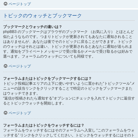
ページトップ
トピックのウォッチとブックマーク
ブックマークとウォッチの違いは？
phpBB3 のブックマークはブラウザのブックマーク （お気に入り） とほとんど
似たようなものです。つまりトピックが更新されてもあなたに通知されること
はありませんが、あなたは後でそのトピックに戻ることができます。トピック
のウォッチはそれとは違い、トピックが更新されるとあなたに通知が送られま
す。通知をプライベートメッセージで受け取るかメールで受け取るかは好みで
選べます。フォーラムのウォッチについても同様です。
ページトップ
フォーラムまたはトピックをブックマークするには？
トピック投稿記事エリアの上下に使いやすいように置かれた“トピックツール”メ
ニューの該当リンクをクリックすることで特定のトピックをブックマークまた
はウォッチできます。
“返信が投稿されたら通知する”オプションにチェックを入れてトピックに返信す
るとトピックウォッチを開始します。
ページトップ
フォーラムまたはトピックをウォッチするには？
フォーラムをウォッチするにはそのフォーラムへ入室し “このフォーラムをウォ
ッチする” リンクをクリックしてください。トピックをウォッチするにはそのト