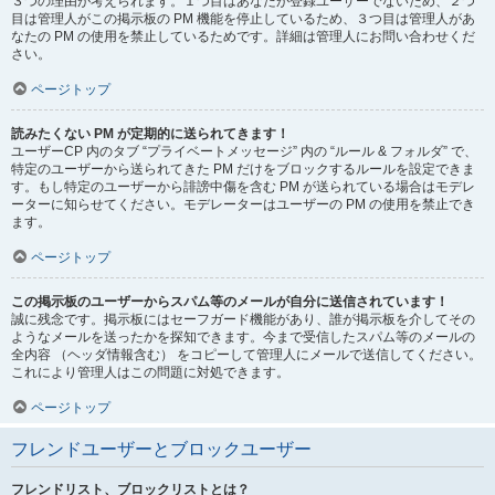
３つの理由が考えられます。１つ目はあなたが登録ユーザーでないため、２つ
目は管理人がこの掲示板の PM 機能を停止しているため、３つ目は管理人があ
なたの PM の使用を禁止しているためです。詳細は管理人にお問い合わせくだ
さい。
ページトップ
読みたくない PM が定期的に送られてきます！
ユーザーCP 内のタブ “プライベートメッセージ” 内の “ルール & フォルダ” で、
特定のユーザーから送られてきた PM だけをブロックするルールを設定できま
す。もし特定のユーザーから誹謗中傷を含む PM が送られている場合はモデレ
ーターに知らせてください。モデレーターはユーザーの PM の使用を禁止でき
ます。
ページトップ
この掲示板のユーザーからスパム等のメールが自分に送信されています！
誠に残念です。掲示板にはセーフガード機能があり、誰が掲示板を介してその
ようなメールを送ったかを探知できます。今まで受信したスパム等のメールの
全内容 （ヘッダ情報含む） をコピーして管理人にメールで送信してください。
これにより管理人はこの問題に対処できます。
ページトップ
フレンドユーザーとブロックユーザー
フレンドリスト、ブロックリストとは？