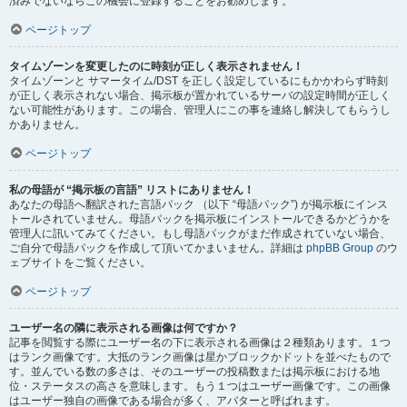
済みでないならこの機会に登録することをお勧めします。
ページトップ
タイムゾーンを変更したのに時刻が正しく表示されません！
タイムゾーンと サマータイム/DST を正しく設定しているにもかかわらず時刻
が正しく表示されない場合、掲示板が置かれているサーバの設定時間が正しく
ない可能性があります。この場合、管理人にこの事を連絡し解決してもらうし
かありません。
ページトップ
私の母語が “掲示板の言語” リストにありません！
あなたの母語へ翻訳された言語パック （以下 “母語パック”) が掲示板にインス
トールされていません。母語パックを掲示板にインストールできるかどうかを
管理人に訊いてみてください。もし母語パックがまだ作成されていない場合、
ご自分で母語パックを作成して頂いてかまいません。詳細は
phpBB Group
のウ
ェブサイトをご覧ください。
ページトップ
ユーザー名の隣に表示される画像は何ですか？
記事を閲覧する際にユーザー名の下に表示される画像は２種類あります。１つ
はランク画像です。大抵のランク画像は星かブロックかドットを並べたもので
す。並んでいる数の多さは、そのユーザーの投稿数または掲示板における地
位・ステータスの高さを意味します。もう１つはユーザー画像です。この画像
はユーザー独自の画像である場合が多く、アバターと呼ばれます。