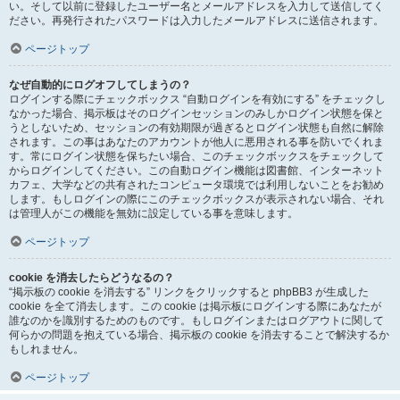
い。そして以前に登録したユーザー名とメールアドレスを入力して送信してく
ださい。再発行されたパスワードは入力したメールアドレスに送信されます。
ページトップ
なぜ自動的にログオフしてしまうの？
ログインする際にチェックボックス “自動ログインを有効にする” をチェックし
なかった場合、掲示板はそのログインセッションのみしかログイン状態を保と
うとしないため、セッションの有効期限が過ぎるとログイン状態も自然に解除
されます。この事はあなたのアカウントが他人に悪用される事を防いでくれま
す。常にログイン状態を保ちたい場合、このチェックボックスをチェックして
からログインしてください。この自動ログイン機能は図書館、インターネット
カフェ、大学などの共有されたコンピュータ環境では利用しないことをお勧め
します。もしログインの際にこのチェックボックスが表示されない場合、それ
は管理人がこの機能を無効に設定している事を意味します。
ページトップ
cookie を消去したらどうなるの？
“掲示板の cookie を消去する” リンクをクリックすると phpBB3 が生成した
cookie を全て消去します。この cookie は掲示板にログインする際にあなたが
誰なのかを識別するためのものです。もしログインまたはログアウトに関して
何らかの問題を抱えている場合、掲示板の cookie を消去することで解決するか
もしれません。
ページトップ