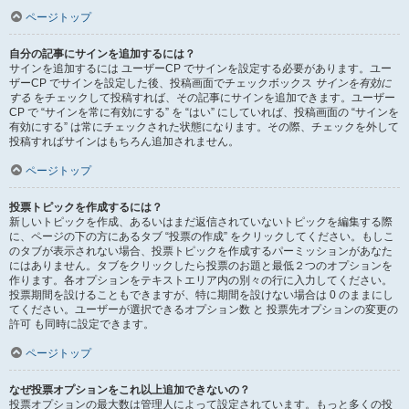
ページトップ
自分の記事にサインを追加するには？
サインを追加するには ユーザーCP でサインを設定する必要があります。ユー
ザーCP でサインを設定した後、投稿画面でチェックボックス
サインを有効に
する
をチェックして投稿すれば、その記事にサインを追加できます。ユーザー
CP で “サインを常に有効にする” を “はい” にしていれば、投稿画面の “サインを
有効にする” は常にチェックされた状態になります。その際、チェックを外して
投稿すればサインはもちろん追加されません。
ページトップ
投票トピックを作成するには？
新しいトピックを作成、あるいはまだ返信されていないトピックを編集する際
に、ページの下の方にあるタブ “投票の作成” をクリックしてください。もしこ
のタブが表示されない場合、投票トピックを作成するパーミッションがあなた
にはありません。タブをクリックしたら投票のお題と最低２つのオプションを
作ります。各オプションをテキストエリア内の別々の行に入力してください。
投票期間を設けることもできますが、特に期間を設けない場合は 0 のままにし
てください。ユーザーが選択できるオプション数 と 投票先オプションの変更の
許可 も同時に設定できます。
ページトップ
なぜ投票オプションをこれ以上追加できないの？
投票オプションの最大数は管理人によって設定されています。もっと多くの投