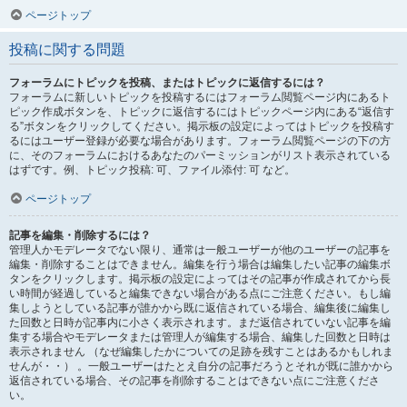
ページトップ
投稿に関する問題
フォーラムにトピックを投稿、またはトピックに返信するには？
フォーラムに新しいトピックを投稿するにはフォーラム閲覧ページ内にあるト
ピック作成ボタンを、トピックに返信するにはトピックページ内にある“返信す
る”ボタンをクリックしてください。掲示板の設定によってはトピックを投稿す
るにはユーザー登録が必要な場合があります。フォーラム閲覧ページの下の方
に、そのフォーラムにおけるあなたのパーミッションがリスト表示されている
はずです。例、トピック投稿: 可、ファイル添付: 可 など。
ページトップ
記事を編集・削除するには？
管理人かモデレータでない限り、通常は一般ユーザーが他のユーザーの記事を
編集・削除することはできません。編集を行う場合は編集したい記事の編集ボ
タンをクリックします。掲示板の設定によってはその記事が作成されてから長
い時間が経過していると編集できない場合がある点にご注意ください。もし編
集しようとしている記事が誰かから既に返信されている場合、編集後に編集し
た回数と日時が記事内に小さく表示されます。まだ返信されていない記事を編
集する場合やモデレータまたは管理人が編集する場合、編集した回数と日時は
表示されません （なぜ編集したかについての足跡を残すことはあるかもしれま
せんが・・） 。一般ユーザーはたとえ自分の記事だろうとそれが既に誰かから
返信されている場合、その記事を削除することはできない点にご注意くださ
い。