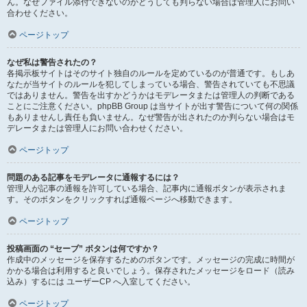
ん。なぜファイル添付できないのかどうしても判らない場合は管理人にお問い
合わせください。
ページトップ
なぜ私は警告されたの？
各掲示板サイトはそのサイト独自のルールを定めているのが普通です。もしあ
なたが当サイトのルールを犯してしまっている場合、警告されていても不思議
ではありません。警告を出すかどうかはモデレータまたは管理人の判断である
ことにご注意ください。phpBB Group は当サイトが出す警告について何の関係
もありませんし責任も負いません。なぜ警告が出されたのか判らない場合はモ
デレータまたは管理人にお問い合わせください。
ページトップ
問題のある記事をモデレータに通報するには？
管理人が記事の通報を許可している場合、記事内に通報ボタンが表示されま
す。そのボタンをクリックすれば通報ページへ移動できます。
ページトップ
投稿画面の “セーブ” ボタンは何ですか？
作成中のメッセージを保存するためのボタンです。メッセージの完成に時間が
かかる場合は利用すると良いでしょう。保存されたメッセージをロード（読み
込み）するには ユーザーCP へ入室してください。
ページトップ