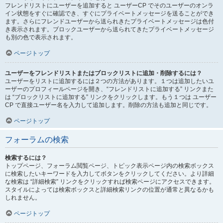
フレンドリストにユーザーを追加すると ユーザーCP でそのユーザーのオンラ
イン状態をすぐに確認でき、すぐにプライベートメッセージを送ることができ
ます。さらにフレンドユーザーから送られきたプライベートメッセージは色付
き表示されます。ブロックユーザーから送られてきたプライベートメッセージ
も別の色で表示されます。
ページトップ
ユーザーをフレンドリストまたはブロックリストに追加・削除するには？
ユーザーをリストに追加するには２つの方法があります。１つは追加したいユ
ーザーのプロフィールページを開き、“フレンドリストに追加する” リンクまた
は “ブロックリストに追加する” リンクをクリックします。もう１つは ユーザー
CP で直接ユーザー名を入力して追加します。削除の方法も追加と同じです。
ページトップ
フォーラムの検索
検索するには？
トップページ、フォーラム閲覧ページ、トピック表示ページ内の検索ボックス
に検索したいキーワードを入力してボタンをクリックしてください。より詳細
な検索は “詳細検索” リンクをクリックすれば検索ページにアクセスできます。
スタイルによっては検索ボックスと詳細検索リンクの位置が通常と異なるかも
しれません。
ページトップ