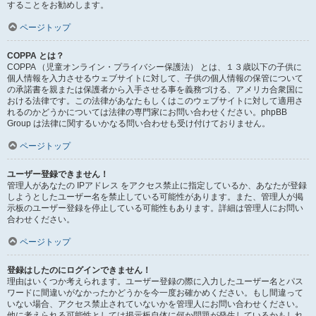
することをお勧めします。
ページトップ
COPPA とは？
COPPA （児童オンライン・プライバシー保護法） とは、１３歳以下の子供に
個人情報を入力させるウェブサイトに対して、子供の個人情報の保管について
の承諾書を親または保護者から入手させる事を義務づける、アメリカ合衆国に
おける法律です。この法律があなたもしくはこのウェブサイトに対して適用さ
れるのかどうかについては法律の専門家にお問い合わせください。phpBB
Group は法律に関するいかなる問い合わせも受け付けておりません。
ページトップ
ユーザー登録できません！
管理人があなたの IPアドレス をアクセス禁止に指定しているか、あなたが登録
しようとしたユーザー名を禁止している可能性があります。また、管理人が掲
示板のユーザー登録を停止している可能性もあります。詳細は管理人にお問い
合わせください。
ページトップ
登録はしたのにログインできません！
理由はいくつか考えられます。ユーザー登録の際に入力したユーザー名とパス
ワードに間違いがなかったかどうかを今一度お確かめください。もし間違って
いない場合、アクセス禁止されていないかを管理人にお問い合わせください。
他に考えられる可能性としては掲示板自体に何か問題が発生しているかもしれ