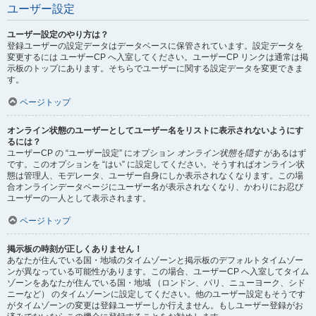
ユーザー設定
ユーザー設定のやり方は？
登録ユーザーの設定データはデータベースに保管されています。設定データを
変更するには ユーザーCP へ入室してください。ユーザーCP リンクは通常は掲
示板のトップにあります。そちらでユーザーに関する設定データを変更できま
す。
ページトップ
オンライン状態のユーザーとしてユーザー名をリストに表示されないようにす
るには？
ユーザーCP の “ユーザー設定” にオプション
オンライン状態を隠す
があるはず
です。このオプションを “はい” に設定してください。そうすればオンライン状
態は管理人、モデレータ、ユーザー自身にしか表示されなくなります。この場
合オンラインデータページにユーザー名が表示されなくなり、かわりにお忍び
ユーザーの一人として表示されます。
ページトップ
掲示板の時刻が正しくありません！
あなたが住んでいる国・地域のタイムゾーンと掲示板のデフォルトタイムゾー
ンが異なっている可能性があります。この場合、ユーザーCP へ入室してタイム
ゾーンをあなたが住んでいる国・地域 （ロンドン、パリ、ニューヨーク、シド
ニーなど） のタイムゾーンに設定してください。他のユーザー設定もそうです
がタイムゾーンの変更は登録ユーザーしか行えません。もしユーザー登録がお