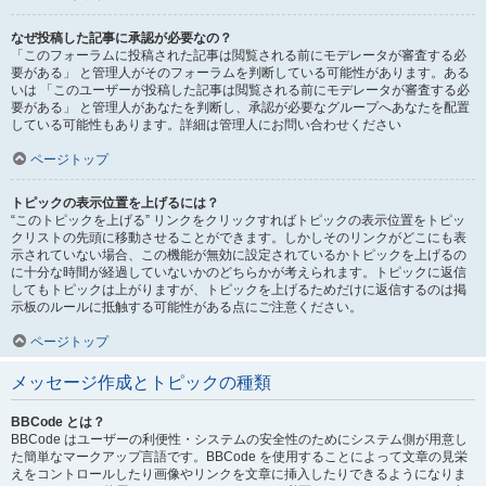
なぜ投稿した記事に承認が必要なの？
「このフォーラムに投稿された記事は閲覧される前にモデレータが審査する必
要がある」 と管理人がそのフォーラムを判断している可能性があります。ある
いは 「このユーザーが投稿した記事は閲覧される前にモデレータが審査する必
要がある」 と管理人があなたを判断し、承認が必要なグループへあなたを配置
している可能性もあります。詳細は管理人にお問い合わせください
ページトップ
トピックの表示位置を上げるには？
“このトピックを上げる” リンクをクリックすればトピックの表示位置をトピッ
クリストの先頭に移動させることができます。しかしそのリンクがどこにも表
示されていない場合、この機能が無効に設定されているかトピックを上げるの
に十分な時間が経過していないかのどちらかが考えられます。トピックに返信
してもトピックは上がりますが、トピックを上げるためだけに返信するのは掲
示板のルールに抵触する可能性がある点にご注意ください。
ページトップ
メッセージ作成とトピックの種類
BBCode とは？
BBCode はユーザーの利便性・システムの安全性のためにシステム側が用意し
た簡単なマークアップ言語です。BBCode を使用することによって文章の見栄
えをコントロールしたり画像やリンクを文章に挿入したりできるようになりま