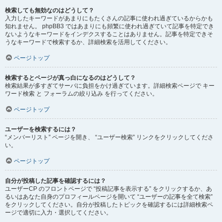
検索しても無効なのはどうして？
入力したキーワードがあまりにもたくさんの記事に使われ過ぎているからかも
知れません。 phpBB3 ではあまりにも頻繁に使われ過ぎていて記事を特定でき
ないようなキーワードをインデクスすることはありません。記事を特定できそ
うなキーワードで検索するか、詳細検索を活用してください。
ページトップ
検索するとページが真っ白になるのはどうして？
検索結果が多すぎてサーバに負担をかけ過ぎています。詳細検索ページで キー
ワード検索 と フォーラムの絞り込み を行ってください。
ページトップ
ユーザーを検索するには？
“メンバーリスト” ページを開き、 “ユーザー検索” リンクをクリックしてくださ
い。
ページトップ
自分が投稿した記事を確認するには？
ユーザーCP のフロントページで “投稿記事を表示する” をクリックするか、あ
るいはあなた自身のプロフィールページを開いて “ユーザーの記事を全て検索”
をクリックしてください。自分が投稿したトピックを確認するには詳細検索ペ
ージで適切に入力・選択してください。