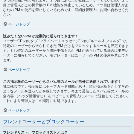
３つの理由が考えられます。１つ目はあなたが登録ユーザーでないため、２つ
目は管理人がこの掲示板の PM 機能を停止しているため、３つ目は管理人があ
なたの PM の使用を禁止しているためです。詳細は管理人にお問い合わせくだ
さい。
ページトップ
読みたくない PM が定期的に送られてきます！
ユーザーCP 内のタブ “プライベートメッセージ” 内の “ルール & フォルダ” で、
特定のユーザーから送られてきた PM だけをブロックするルールを設定できま
す。もし特定のユーザーから誹謗中傷を含む PM が送られている場合はモデレ
ーターに知らせてください。モデレーターはユーザーの PM の使用を禁止でき
ます。
ページトップ
この掲示板のユーザーからスパム等のメールが自分に送信されています！
誠に残念です。掲示板にはセーフガード機能があり、誰が掲示板を介してその
ようなメールを送ったかを探知できます。今まで受信したスパム等のメールの
全内容 （ヘッダ情報含む） をコピーして管理人にメールで送信してください。
これにより管理人はこの問題に対処できます。
ページトップ
フレンドユーザーとブロックユーザー
フレンドリスト、ブロックリストとは？