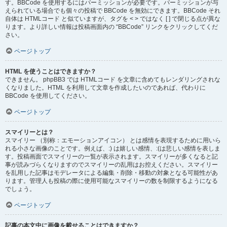
す。BBCode を使用するにはパーミッションが必要です。パーミッションが与
えられている場合でも個々の投稿で BBCode を無効にできます。BBCode それ
自体は HTMLコード と似ていますが、タグを < > ではなく [ ] で閉じる点が異な
ります。より詳しい情報は投稿画面内の “BBCode” リンクをクリックしてくだ
さい。
ページトップ
HTML を使うことはできますか？
できません。 phpBB3 では HTMLコード を文章に含めてもレンダリングされな
くなりました。HTML を利用して文章を作成したいのであれば、代わりに
BBCode を使用してください。
ページトップ
スマイリーとは？
スマイリー （別称：エモーションアイコン） とは感情を表現するために用いら
れる小さな画像のことです。例えば、:) は嬉しい感情、:(は悲しい感情を表しま
す。投稿画面でスマイリーの一覧が表示されます。スマイリーが多くなると記
事が読みづらくなりますのでスマイリーの乱用はお控えください。スマイリー
を乱用した記事はモデレータによる編集・削除・移動の対象となる可能性があ
ります。管理人も投稿の際に使用可能なスマイリーの数を制限するようになる
でしょう。
ページトップ
記事の本文中に画像を載せることはできますか？