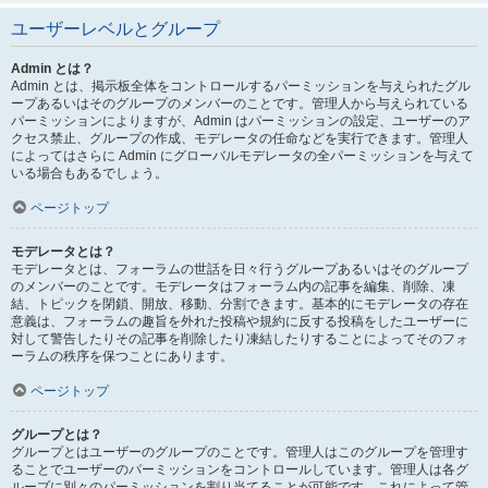
ユーザーレベルとグループ
Admin とは？
Admin とは、掲示板全体をコントロールするパーミッションを与えられたグル
ープあるいはそのグループのメンバーのことです。管理人から与えられている
パーミッションによりますが、Admin はパーミッションの設定、ユーザーのア
クセス禁止、グループの作成、モデレータの任命などを実行できます。管理人
によってはさらに Admin にグローバルモデレータの全パーミッションを与えて
いる場合もあるでしょう。
ページトップ
モデレータとは？
モデレータとは、フォーラムの世話を日々行うグループあるいはそのグループ
のメンバーのことです。モデレータはフォーラム内の記事を編集、削除、凍
結、トピックを閉鎖、開放、移動、分割できます。基本的にモデレータの存在
意義は、フォーラムの趣旨を外れた投稿や規約に反する投稿をしたユーザーに
対して警告したりその記事を削除したり凍結したりすることによってそのフォ
ーラムの秩序を保つことにあります。
ページトップ
グループとは？
グループとはユーザーのグループのことです。管理人はこのグループを管理す
ることでユーザーのパーミッションをコントロールしています。管理人は各グ
ループに別々のパーミッションを割り当てることが可能です。これによって管