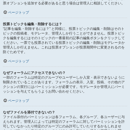
票オプションを追加する必要があると思う場合は管理人に相談してください。
ページトップ
投票トピックを編集・削除するには？
“記事を編集・削除するには？” と同様に、投票トピックの編集・削除はそのト
ピックの投稿者、モデレータ、管理人しか行うことができません。投票トピッ
クを編集するにはそのトピックの一番最初の記事の編集ボタンをクリックして
ください。一票でも投票されている投票トピックの編集・削除はモデレータか
管理人しか行えません。これは投票オプションが投票期間中に変更されるのを
防ぐためです。
ページトップ
なぜフォーラムにアクセスできないの？
一部のフォーラムは特定のグループやユーザーしか入室・表示できないように
制限されていることがあります。フォーラムの表示、入室、投稿、その他のア
クションの実行にはパーミッションが必要です。モデレータか管理人にパーミ
ッションを与えてもらうようお問い合わせください。
ページトップ
なぜファイルを添付できないの？
ファイル添付のパーミッションは各フォーラム、各グループ、各ユーザーに与
えられます。管理人によっては特定のフォーラムに対してパーミッションを許
可していなかったり特定のグループにのみ許可していたりするかもしれませ