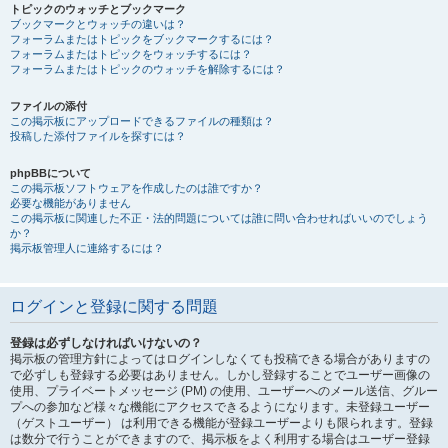
トピックのウォッチとブックマーク
ブックマークとウォッチの違いは？
フォーラムまたはトピックをブックマークするには？
フォーラムまたはトピックをウォッチするには？
フォーラムまたはトピックのウォッチを解除するには？
ファイルの添付
この掲示板にアップロードできるファイルの種類は？
投稿した添付ファイルを探すには？
phpBBについて
この掲示板ソフトウェアを作成したのは誰ですか？
必要な機能がありません
この掲示板に関連した不正・法的問題については誰に問い合わせればいいのでしょう
か？
掲示板管理人に連絡するには？
ログインと登録に関する問題
登録は必ずしなければいけないの？
掲示板の管理方針によってはログインしなくても投稿できる場合がありますの
で必ずしも登録する必要はありません。しかし登録することでユーザー画像の
使用、プライベートメッセージ (PM) の使用、ユーザーへのメール送信、グルー
プへの参加など様々な機能にアクセスできるようになります。未登録ユーザー
（ゲストユーザー） は利用できる機能が登録ユーザーよりも限られます。登録
は数分で行うことができますので、掲示板をよく利用する場合はユーザー登録