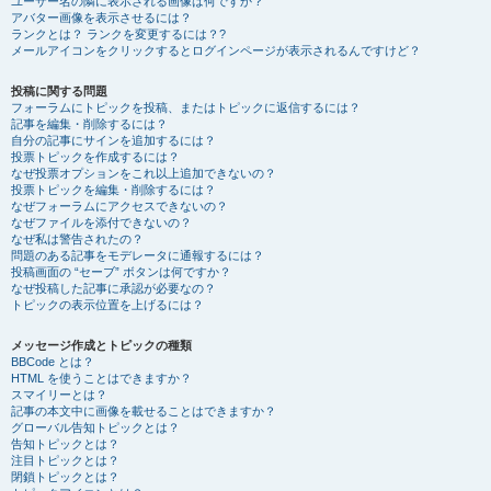
ユーザー名の隣に表示される画像は何ですか？
アバター画像を表示させるには？
ランクとは？ ランクを変更するには？?
メールアイコンをクリックするとログインページが表示されるんですけど？
投稿に関する問題
フォーラムにトピックを投稿、またはトピックに返信するには？
記事を編集・削除するには？
自分の記事にサインを追加するには？
投票トピックを作成するには？
なぜ投票オプションをこれ以上追加できないの？
投票トピックを編集・削除するには？
なぜフォーラムにアクセスできないの？
なぜファイルを添付できないの？
なぜ私は警告されたの？
問題のある記事をモデレータに通報するには？
投稿画面の “セーブ” ボタンは何ですか？
なぜ投稿した記事に承認が必要なの？
トピックの表示位置を上げるには？
メッセージ作成とトピックの種類
BBCode とは？
HTML を使うことはできますか？
スマイリーとは？
記事の本文中に画像を載せることはできますか？
グローバル告知トピックとは？
告知トピックとは？
注目トピックとは？
閉鎖トピックとは？