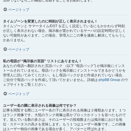
済みでないならこの機会に登録することをお勧めします。
ページトップ
タイムゾーンを変更したのに時刻が正しく表示されません！
タイムゾーンと サマータイム/DST を正しく設定しているにもかかわらず時刻
が正しく表示されない場合、掲示板が置かれているサーバの設定時間が正しく
ない可能性があります。この場合、管理人にこの事を連絡し解決してもらうし
かありません。
ページトップ
私の母語が “掲示板の言語” リストにありません！
あなたの母語へ翻訳された言語パック （以下 “母語パック”) が掲示板にインス
トールされていません。母語パックを掲示板にインストールできるかどうかを
管理人に訊いてみてください。もし母語パックがまだ作成されていない場合、
ご自分で母語パックを作成して頂いてかまいません。詳細は
phpBB Group
のウ
ェブサイトをご覧ください。
ページトップ
ユーザー名の隣に表示される画像は何ですか？
記事を閲覧する際にユーザー名の下に表示される画像は２種類あります。１つ
はランク画像です。大抵のランク画像は星かブロックかドットを並べたもので
す。並んでいる数の多さは、そのユーザーの投稿数または掲示板における地
位・ステータスの高さを意味します。もう１つはユーザー画像です。この画像
はユーザー独自の画像である場合が多く、アバターと呼ばれます。