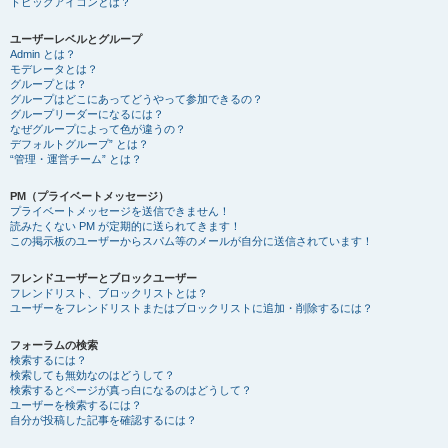
トピックアイコンとは？
ユーザーレベルとグループ
Admin とは？
モデレータとは？
グループとは？
グループはどこにあってどうやって参加できるの？
グループリーダーになるには？
なぜグループによって色が違うの？
デフォルトグループ” とは？
“管理・運営チーム” とは？
PM（プライベートメッセージ）
プライベートメッセージを送信できません！
読みたくない PM が定期的に送られてきます！
この掲示板のユーザーからスパム等のメールが自分に送信されています！
フレンドユーザーとブロックユーザー
フレンドリスト、ブロックリストとは？
ユーザーをフレンドリストまたはブロックリストに追加・削除するには？
フォーラムの検索
検索するには？
検索しても無効なのはどうして？
検索するとページが真っ白になるのはどうして？
ユーザーを検索するには？
自分が投稿した記事を確認するには？