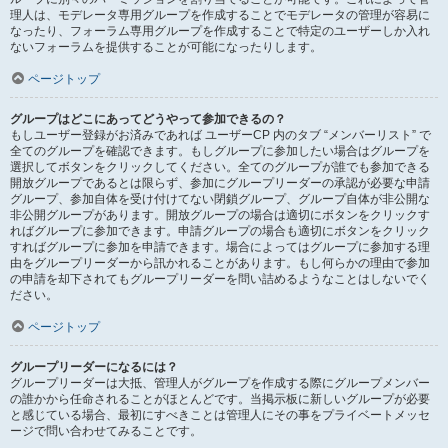
理人は、モデレータ専用グループを作成することでモデレータの管理が容易に
なったり、フォーラム専用グループを作成することで特定のユーザーしか入れ
ないフォーラムを提供することが可能になったりします。
ページトップ
グループはどこにあってどうやって参加できるの？
もしユーザー登録がお済みであれば ユーザーCP 内のタブ “メンバーリスト” で
全てのグループを確認できます。もしグループに参加したい場合はグループを
選択してボタンをクリックしてください。全てのグループが誰でも参加できる
開放グループであるとは限らず、参加にグループリーダーの承認が必要な申請
グループ、参加自体を受け付けてない閉鎖グループ、グループ自体が非公開な
非公開グループがあります。開放グループの場合は適切にボタンをクリックす
ればグループに参加できます。申請グループの場合も適切にボタンをクリック
すればグループに参加を申請できます。場合によってはグループに参加する理
由をグループリーダーから訊かれることがあります。もし何らかの理由で参加
の申請を却下されてもグループリーダーを問い詰めるようなことはしないでく
ださい。
ページトップ
グループリーダーになるには？
グループリーダーは大抵、管理人がグループを作成する際にグループメンバー
の誰かから任命されることがほとんどです。当掲示板に新しいグループが必要
と感じている場合、最初にすべきことは管理人にその事をプライベートメッセ
ージで問い合わせてみることです。