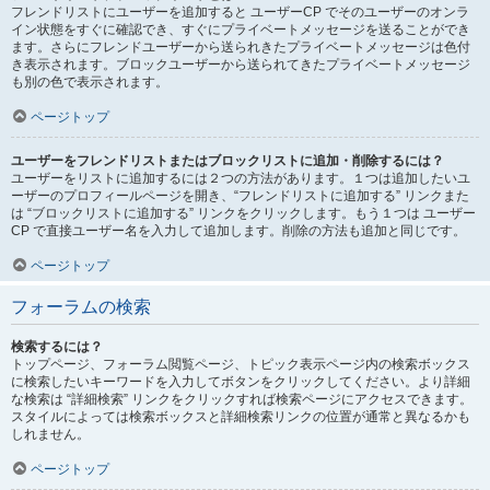
フレンドリストにユーザーを追加すると ユーザーCP でそのユーザーのオンラ
イン状態をすぐに確認でき、すぐにプライベートメッセージを送ることができ
ます。さらにフレンドユーザーから送られきたプライベートメッセージは色付
き表示されます。ブロックユーザーから送られてきたプライベートメッセージ
も別の色で表示されます。
ページトップ
ユーザーをフレンドリストまたはブロックリストに追加・削除するには？
ユーザーをリストに追加するには２つの方法があります。１つは追加したいユ
ーザーのプロフィールページを開き、“フレンドリストに追加する” リンクまた
は “ブロックリストに追加する” リンクをクリックします。もう１つは ユーザー
CP で直接ユーザー名を入力して追加します。削除の方法も追加と同じです。
ページトップ
フォーラムの検索
検索するには？
トップページ、フォーラム閲覧ページ、トピック表示ページ内の検索ボックス
に検索したいキーワードを入力してボタンをクリックしてください。より詳細
な検索は “詳細検索” リンクをクリックすれば検索ページにアクセスできます。
スタイルによっては検索ボックスと詳細検索リンクの位置が通常と異なるかも
しれません。
ページトップ