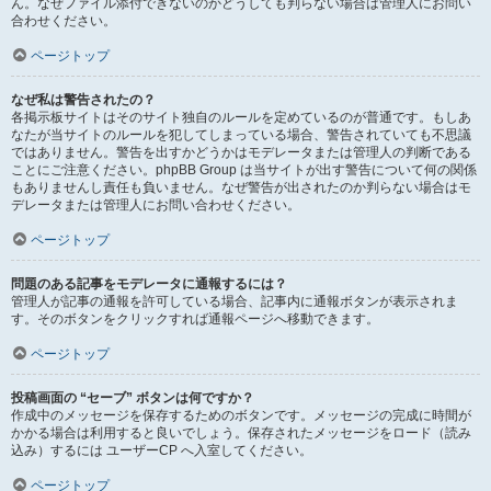
ん。なぜファイル添付できないのかどうしても判らない場合は管理人にお問い
合わせください。
ページトップ
なぜ私は警告されたの？
各掲示板サイトはそのサイト独自のルールを定めているのが普通です。もしあ
なたが当サイトのルールを犯してしまっている場合、警告されていても不思議
ではありません。警告を出すかどうかはモデレータまたは管理人の判断である
ことにご注意ください。phpBB Group は当サイトが出す警告について何の関係
もありませんし責任も負いません。なぜ警告が出されたのか判らない場合はモ
デレータまたは管理人にお問い合わせください。
ページトップ
問題のある記事をモデレータに通報するには？
管理人が記事の通報を許可している場合、記事内に通報ボタンが表示されま
す。そのボタンをクリックすれば通報ページへ移動できます。
ページトップ
投稿画面の “セーブ” ボタンは何ですか？
作成中のメッセージを保存するためのボタンです。メッセージの完成に時間が
かかる場合は利用すると良いでしょう。保存されたメッセージをロード（読み
込み）するには ユーザーCP へ入室してください。
ページトップ