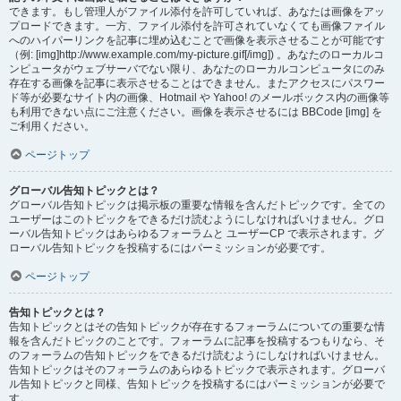
できます。もし管理人がファイル添付を許可していれば、あなたは画像をアッ
プロードできます。一方、ファイル添付を許可されていなくても画像ファイル
へのハイパーリンクを記事に埋め込むことで画像を表示させることが可能です
（例: [img]http://www.example.com/my-picture.gif[/img]) 。あなたのローカルコ
ンピュータがウェブサーバでない限り、あなたのローカルコンピュータにのみ
存在する画像を記事に表示させることはできません。またアクセスにパスワー
ド等が必要なサイト内の画像、Hotmail や Yahoo! のメールボックス内の画像等
も利用できない点にご注意ください。画像を表示させるには BBCode [img] を
ご利用ください。
ページトップ
グローバル告知トピックとは？
グローバル告知トピックは掲示板の重要な情報を含んだトピックです。全ての
ユーザーはこのトピックをできるだけ読むようにしなければいけません。グロ
ーバル告知トピックはあらゆるフォーラムと ユーザーCP で表示されます。グ
ローバル告知トピックを投稿するにはパーミッションが必要です。
ページトップ
告知トピックとは？
告知トピックとはその告知トピックが存在するフォーラムについての重要な情
報を含んだトピックのことです。フォーラムに記事を投稿するつもりなら、そ
のフォーラムの告知トピックをできるだけ読むようにしなければいけません。
告知トピックはそのフォーラムのあらゆるトピックで表示されます。グローバ
ル告知トピックと同様、告知トピックを投稿するにはパーミッションが必要で
す。