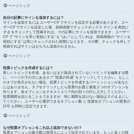
ページトップ
自分の記事にサインを追加するには？
サインを追加するには ユーザーCP でサインを設定する必要があります。ユー
ザーCP でサインを設定した後、投稿画面でチェックボックス
サインを有効に
する
をチェックして投稿すれば、その記事にサインを追加できます。ユーザー
CP で “サインを常に有効にする” を “はい” にしていれば、投稿画面の “サインを
有効にする” は常にチェックされた状態になります。その際、チェックを外して
投稿すればサインはもちろん追加されません。
ページトップ
投票トピックを作成するには？
新しいトピックを作成、あるいはまだ返信されていないトピックを編集する際
に、ページの下の方にあるタブ “投票の作成” をクリックしてください。もしこ
のタブが表示されない場合、投票トピックを作成するパーミッションがあなた
にはありません。タブをクリックしたら投票のお題と最低２つのオプションを
作ります。各オプションをテキストエリア内の別々の行に入力してください。
投票期間を設けることもできますが、特に期間を設けない場合は 0 のままにし
てください。ユーザーが選択できるオプション数 と 投票先オプションの変更の
許可 も同時に設定できます。
ページトップ
なぜ投票オプションをこれ以上追加できないの？
投票オプションの最大数は管理人によって設定されています。もっと多くの投