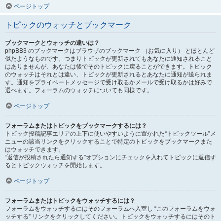
ページトップ
トピックのウォッチとブックマーク
ブックマークとウォッチの違いは？
phpBB3 のブックマークはブラウザのブックマーク （お気に入り） とほとんど
似たようなものです。つまりトピックが更新されてもあなたに通知されること
はありませんが、あなたは後でそのトピックに戻ることができます。トピック
のウォッチはそれとは違い、トピックが更新されるとあなたに通知が送られま
す。通知をプライベートメッセージで受け取るかメールで受け取るかは好みで
選べます。フォーラムのウォッチについても同様です。
ページトップ
フォーラムまたはトピックをブックマークするには？
トピック投稿記事エリアの上下に使いやすいように置かれた“トピックツール”メ
ニューの該当リンクをクリックすることで特定のトピックをブックマークまた
はウォッチできます。
“返信が投稿されたら通知する”オプションにチェックを入れてトピックに返信す
るとトピックウォッチを開始します。
ページトップ
フォーラムまたはトピックをウォッチするには？
フォーラムをウォッチするにはそのフォーラムへ入室し “このフォーラムをウォ
ッチする” リンクをクリックしてください。トピックをウォッチするにはそのト