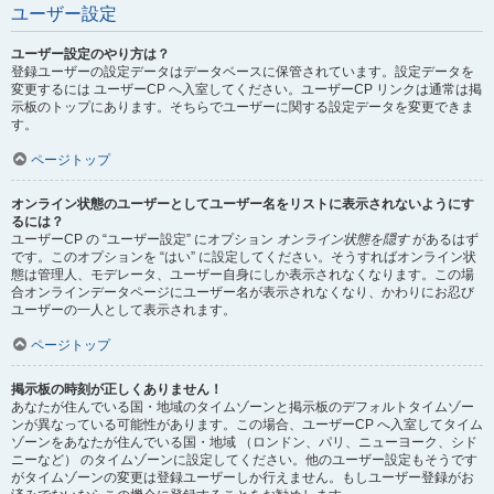
ユーザー設定
ユーザー設定のやり方は？
登録ユーザーの設定データはデータベースに保管されています。設定データを
変更するには ユーザーCP へ入室してください。ユーザーCP リンクは通常は掲
示板のトップにあります。そちらでユーザーに関する設定データを変更できま
す。
ページトップ
オンライン状態のユーザーとしてユーザー名をリストに表示されないようにす
るには？
ユーザーCP の “ユーザー設定” にオプション
オンライン状態を隠す
があるはず
です。このオプションを “はい” に設定してください。そうすればオンライン状
態は管理人、モデレータ、ユーザー自身にしか表示されなくなります。この場
合オンラインデータページにユーザー名が表示されなくなり、かわりにお忍び
ユーザーの一人として表示されます。
ページトップ
掲示板の時刻が正しくありません！
あなたが住んでいる国・地域のタイムゾーンと掲示板のデフォルトタイムゾー
ンが異なっている可能性があります。この場合、ユーザーCP へ入室してタイム
ゾーンをあなたが住んでいる国・地域 （ロンドン、パリ、ニューヨーク、シド
ニーなど） のタイムゾーンに設定してください。他のユーザー設定もそうです
がタイムゾーンの変更は登録ユーザーしか行えません。もしユーザー登録がお