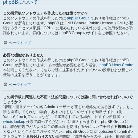
phpBBについて
この掲示板ソフトウェアを作成したのは誰ですか？
このソフトウェアの作成を行ったのは
phpBB Group
であり著作権は phpBB
Group が所有しています。phpBB は GNU General Public License（GNU が提
唱するライセンス形態、GPL） に定められている条件に従って使用や配布が許
諾されています。詳細については phpBB Group のサイトをご参照ください。
ページトップ
必要な機能がありません
このソフトウェアの作成を行ったのは phpBB Group であり著作権は phpBB
Group が所有しています。その機能が必要だと思う場合、
phpBB Ideas Centre
へ訪問してください。そちらで既に提案されたアイデアへの投票および新しい
機能の提案を行うことができます。
ページトップ
この掲示板に関連した不正・法的問題については誰に問い合わせればいいので
しょうか？
“管理・運営チーム” の各 Adminユーザー が正しい連絡先であるはずです。もし
誰も返答してくれない場合、あるいはもしこのサイトが無料サイト （例:
Yahoo!, free.fr, f2s.com など） で運営されている場合、ドメイン所持者 （
whois lookup
検索で調べてください） に連絡すべきです。phpBB Group に
は、誰が何処でどのようにこの掲示板を使用するかについて干渉する
権限は全
くない
ということにご注意ください。phpBB Group に phpbb.com や phpBBソ
フトウェア と
直接関わりのない
法的問題 （裁判所からの停止命令、損害賠償、