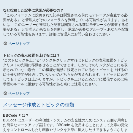
なぜ投稿した記事に承認が必要なの？
「このフォーラムに投稿された記事は閲覧される前にモデレータが審査する必
要がある」 と管理人がそのフォーラムを判断している可能性があります。ある
いは 「このユーザーが投稿した記事は閲覧される前にモデレータが審査する必
要がある」 と管理人があなたを判断し、承認が必要なグループへあなたを配置
している可能性もあります。詳細は管理人にお問い合わせください
ページトップ
トピックの表示位置を上げるには？
“このトピックを上げる” リンクをクリックすればトピックの表示位置をトピッ
クリストの先頭に移動させることができます。しかしそのリンクがどこにも表
示されていない場合、この機能が無効に設定されているかトピックを上げるの
に十分な時間が経過していないかのどちらかが考えられます。トピックに返信
してもトピックは上がりますが、トピックを上げるためだけに返信するのは掲
示板のルールに抵触する可能性がある点にご注意ください。
ページトップ
メッセージ作成とトピックの種類
BBCode とは？
BBCode はユーザーの利便性・システムの安全性のためにシステム側が用意し
た簡単なマークアップ言語です。BBCode を使用することによって文章の見栄
えをコントロールしたり画像やリンクを文章に挿入したりできるようになりま