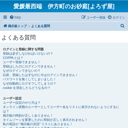
愛媛最西端 伊方町のお砂庭[よろず屋]
FAQ
ユーザー登録
ログイン
検
掲示板トップ
よくある質問
索
よくある質問
ログインと登録に関する問題
登録は必ずしなければいけないの？
COPPA とは？
ユーザー登録できません！
登録はしたのにログインできません！
なぜログインできないの？
以前、登録したはずなのに今はログインできません！
パスワードを無くしてしまいました！
なぜ自動的にログオフしてしまうの？
cookie を消去したらどうなるの？
ユーザー設定
ユーザー設定のやり方は？
オンライン状態のユーザーとしてユーザー名をリストに表示されないようにするに
は？
掲示板の時刻が正しくありません！
タイムゾーンを変更したのに時刻が正しく表示されません！
私の母語が “掲示板の言語” リストにありません！