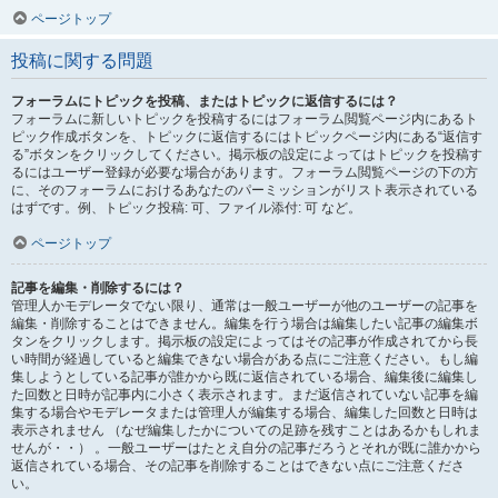
ページトップ
投稿に関する問題
フォーラムにトピックを投稿、またはトピックに返信するには？
フォーラムに新しいトピックを投稿するにはフォーラム閲覧ページ内にあるト
ピック作成ボタンを、トピックに返信するにはトピックページ内にある“返信す
る”ボタンをクリックしてください。掲示板の設定によってはトピックを投稿す
るにはユーザー登録が必要な場合があります。フォーラム閲覧ページの下の方
に、そのフォーラムにおけるあなたのパーミッションがリスト表示されている
はずです。例、トピック投稿: 可、ファイル添付: 可 など。
ページトップ
記事を編集・削除するには？
管理人かモデレータでない限り、通常は一般ユーザーが他のユーザーの記事を
編集・削除することはできません。編集を行う場合は編集したい記事の編集ボ
タンをクリックします。掲示板の設定によってはその記事が作成されてから長
い時間が経過していると編集できない場合がある点にご注意ください。もし編
集しようとしている記事が誰かから既に返信されている場合、編集後に編集し
た回数と日時が記事内に小さく表示されます。まだ返信されていない記事を編
集する場合やモデレータまたは管理人が編集する場合、編集した回数と日時は
表示されません （なぜ編集したかについての足跡を残すことはあるかもしれま
せんが・・） 。一般ユーザーはたとえ自分の記事だろうとそれが既に誰かから
返信されている場合、その記事を削除することはできない点にご注意くださ
い。