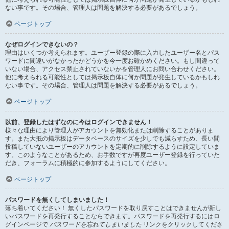
ない事です。その場合、管理人は問題を解決する必要があるでしょう。
ページトップ
なぜログインできないの？
理由はいくつか考えられます。ユーザー登録の際に入力したユーザー名とパス
ワードに間違いがなかったかどうかを今一度お確かめください。もし間違って
いない場合、アクセス禁止されていないかを管理人にお問い合わせください。
他に考えられる可能性としては掲示板自体に何か問題が発生しているかもしれ
ない事です。その場合、管理人は問題を解決する必要があるでしょう。
ページトップ
以前、登録したはずなのに今はログインできません！
様々な理由により管理人がアカウントを無効化または削除することがありま
す。また大抵の掲示板はデータベースのサイズを少しでも減らすため、長い間
投稿していないユーザーのアカウントを定期的に削除するように設定していま
す。このようなことがあるため、お手数ですが再度ユーザー登録を行っていた
だき、フォーラムに積極的に参加するようにしてください。
ページトップ
パスワードを無くしてしまいました！
落ち着いてください！ 無くしたパスワードを取り戻すことはできませんが新し
いパスワードを再発行することならできます。パスワードを再発行するにはロ
グインページで
パスワードを忘れてしまいました
リンクをクリックしてくださ