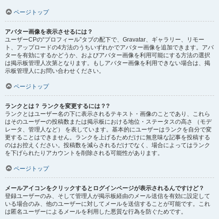
ページトップ
アバター画像を表示させるには？
ユーザーCPの“プロフィール”タブの配下で、Gravatar、ギャラリー、リモー
ト、アップロードの4方法のうちいずれかでアバター画像を追加できます。アバ
ターを有効にするかどうか、およびアバター画像を利用可能にする方法の選択
は掲示板管理人次第となります。もしアバター画像を利用できない場合は、掲
示板管理人にお問い合わせください。
ページトップ
ランクとは？ ランクを変更するには？?
ランクとはユーザー名の下に表示されるテキスト・画像のことであり、これら
はそのユーザーの投稿数または掲示板における地位・ステータスの高さ （モデ
レータ、管理人など） を表しています。基本的にユーザーはランクを自分で変
更することはできません。ランクを上げるためだけに無意味な記事を投稿する
のはお控えください。投稿数を減らされるだけでなく、場合によってはランク
を下げられたりアカウントを削除される可能性があります。
ページトップ
メールアイコンをクリックするとログインページが表示されるんですけど？
登録ユーザーのみ、そして管理人が掲示板経由のメール送信を有効に設定して
いる場合のみ、他のユーザーに対してメールを送信することが可能です。これ
は匿名ユーザーによるメールを利用した悪質な行為を防ぐためです。