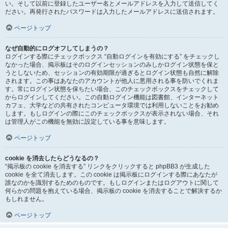
い。そして以前に登録したユーザー名とメールアドレスを入力して送信してく
ださい。再発行されたパスワードは入力したメールアドレスに送信されます。
ページトップ
なぜ自動的にログオフしてしまうの？
ログインする際にチェックボックス “自動ログインを有効にする” をチェックし
なかった場合、掲示板はそのログインセッションのみしかログイン状態を保と
うとしないため、セッションの有効期限が過ぎるとログイン状態も自然に解除
されます。この事はあなたのアカウントが他人に悪用される事を防いでくれま
す。常にログイン状態を保ちたい場合、このチェックボックスをチェックして
からログインしてください。この自動ログイン機能は図書館、インターネット
カフェ、大学などの共有されたコンピュータ環境では利用しないことをお勧め
します。もしログインの際にこのチェックボックスが表示されない場合、それ
は管理人がこの機能を無効に設定している事を意味します。
ページトップ
cookie を消去したらどうなるの？
“掲示板の cookie を消去する” リンクをクリックすると phpBB3 が生成した
cookie を全て消去します。この cookie は掲示板にログインする際にあなたが
誰なのかを識別するためのものです。もしログインまたはログアウトに関して
何らかの問題を抱えている場合、掲示板の cookie を消去することで解決するか
もしれません。
ページトップ