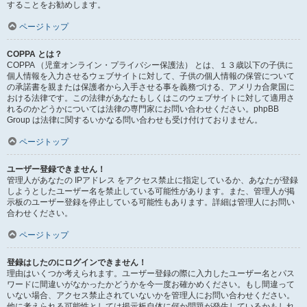
することをお勧めします。
ページトップ
COPPA とは？
COPPA （児童オンライン・プライバシー保護法） とは、１３歳以下の子供に
個人情報を入力させるウェブサイトに対して、子供の個人情報の保管について
の承諾書を親または保護者から入手させる事を義務づける、アメリカ合衆国に
おける法律です。この法律があなたもしくはこのウェブサイトに対して適用さ
れるのかどうかについては法律の専門家にお問い合わせください。phpBB
Group は法律に関するいかなる問い合わせも受け付けておりません。
ページトップ
ユーザー登録できません！
管理人があなたの IPアドレス をアクセス禁止に指定しているか、あなたが登録
しようとしたユーザー名を禁止している可能性があります。また、管理人が掲
示板のユーザー登録を停止している可能性もあります。詳細は管理人にお問い
合わせください。
ページトップ
登録はしたのにログインできません！
理由はいくつか考えられます。ユーザー登録の際に入力したユーザー名とパス
ワードに間違いがなかったかどうかを今一度お確かめください。もし間違って
いない場合、アクセス禁止されていないかを管理人にお問い合わせください。
他に考えられる可能性としては掲示板自体に何か問題が発生しているかもしれ