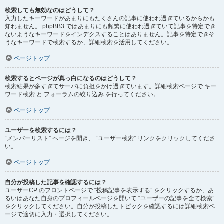
検索しても無効なのはどうして？
入力したキーワードがあまりにもたくさんの記事に使われ過ぎているからかも
知れません。 phpBB3 ではあまりにも頻繁に使われ過ぎていて記事を特定でき
ないようなキーワードをインデクスすることはありません。記事を特定できそ
うなキーワードで検索するか、詳細検索を活用してください。
ページトップ
検索するとページが真っ白になるのはどうして？
検索結果が多すぎてサーバに負担をかけ過ぎています。詳細検索ページで キー
ワード検索 と フォーラムの絞り込み を行ってください。
ページトップ
ユーザーを検索するには？
“メンバーリスト” ページを開き、 “ユーザー検索” リンクをクリックしてくださ
い。
ページトップ
自分が投稿した記事を確認するには？
ユーザーCP のフロントページで “投稿記事を表示する” をクリックするか、あ
るいはあなた自身のプロフィールページを開いて “ユーザーの記事を全て検索”
をクリックしてください。自分が投稿したトピックを確認するには詳細検索ペ
ージで適切に入力・選択してください。