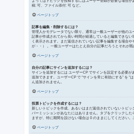
よってはトピックを投稿するにはユーザー登録が必要な場合が
稿: 可、ファイル添付: 可 など。
ページトップ
記事を編集・削除するには？
管理人かモデレータでない限り、通常は一般ユーザーが他のユ
記事が作成されてから長い時間が経過していると編集できない
く表示されます。まだ返信されていない記事を編集する場合や
が・・） 。一般ユーザーはたとえ自分の記事だろうとそれが
ページトップ
自分の記事にサインを追加するには？
サインを追加するには ユーザーCP でサインを設定する必要
追加できます。ユーザーCP で “サインを常に有効にする” を
ん追加されません。
ページトップ
投票トピックを作成するには？
新しいトピックを作成、あるいはまだ返信されていないトピック
パーミッションがあなたにはありません。タブをクリックした
ますが、特に期間を設けない場合は 0 のままにしてください。
ページトップ