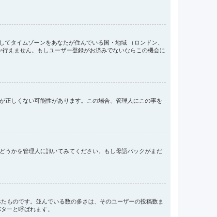
してタイムゾーンをあなたが住んでいる国・地域 （ロンドン、
か行えません。もしユーザー登録がお済みでないならこの機会に
間が正しくない可能性があります。この場合、管理人にこの事を
るかどうかを管理人に訊いてみてください。もし母語パックがまだ
べたものです。並んでいる数の多さは、そのユーザーの投稿数ま
バターと呼ばれます。