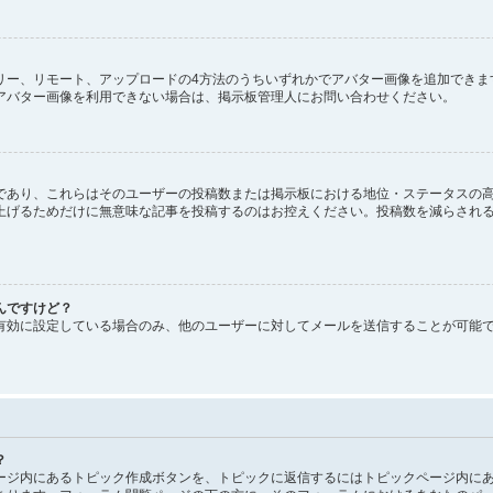
、ギャラリー、リモート、アップロードの4方法のうちいずれかでアバター画像を追加で
アバター画像を利用できない場合は、掲示板管理人にお問い合わせください。
であり、これらはそのユーザーの投稿数または掲示板における地位・ステータスの高
上げるためだけに無意味な記事を投稿するのはお控えください。投稿数を減らされ
んですけど？
有効に設定している場合のみ、他のユーザーに対してメールを送信することが可能
？
ージ内にあるトピック作成ボタンを、トピックに返信するにはトピックページ内にあ