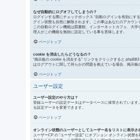
なぜ自動的にログオフしてしまうの？
ログインする際にチェックボックス “自動ログインを有効にす
グイン状態も自然に解除されます。この事はあなたのアカウン
この自動ログイン機能は図書館、インターネットカフェ、大学
理人がこの機能を無効に設定している事を意味します。
ページトップ
cookie を消去したらどうなるの？
“掲示板の cookie を消去する” リンクをクリックすると ph
はログアウトに関して何らかの問題を抱えている場合、掲示板の 
ページトップ
ユーザー設定
ユーザー設定のやり方は？
登録ユーザーの設定データはデータベースに保管されています。
る設定データを変更できます。
ページトップ
オンライン状態のユーザーとしてユーザー名をリストに表示さ
ユーザーCP の “ユーザー設定” にオプション
オンライン状態を
されなくなります。この場合オンラインデータページにユーザ