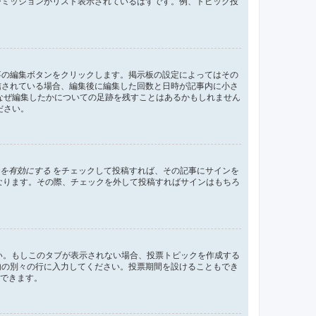
ーミッションがリスト表示されているはずです。例、トピック投
事の編集ボタンをクリックします。掲示板の設定によってはその
信されている場合、編集後に編集した回数と日時が記事内に小さ
なぜ編集したかについての足跡を残すことはあるかもしれません
ださい。
を有効にする
をチェックして投稿すれば、その記事にサインを
状態になります。その際、チェックを外して投稿すればサインはもちろ
さい。もしこのタブが表示されない場合、投票トピックを作成する
内の別々の行に入力してください。投票期間を設けることもでき
定できます。