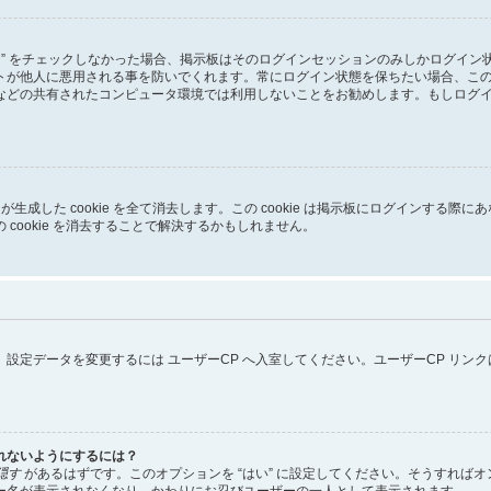
る” をチェックしなかった場合、掲示板はそのログインセッションのみしかログイ
トが他人に悪用される事を防いでくれます。常にログイン状態を保ちたい場合、こ
などの共有されたコンピュータ環境では利用しないことをお勧めします。もしログ
pBB3 が生成した cookie を全て消去します。この cookie は掲示板にログイ
cookie を消去することで解決するかもしれません。
設定データを変更するには ユーザーCP へ入室してください。ユーザーCP リン
れないようにするには？
隠す
があるはずです。このオプションを “はい” に設定してください。そうすれば
ー名が表示されなくなり、かわりにお忍びユーザーの一人として表示されます。