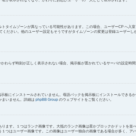
トタイムゾーンが異なっている可能性があります。この場合、ユーザーCP へ入室
してください。他のユーザー設定もそうですがタイムゾーンの変更は登録ユーザーし
にもかかわらず時刻が正しく表示されない場合、掲示板が置かれているサーバの設定時
) が掲示板にインストールされていません。母語パックを掲示板にインストールでき
かまいません。詳細は
phpBB Group
のウェブサイトをご覧ください。
あります。１つはランク画像です。大抵のランク画像は星かブロックかドットを並
う１つはユーザー画像です。この画像はユーザー独自の画像である場合が多く、ア