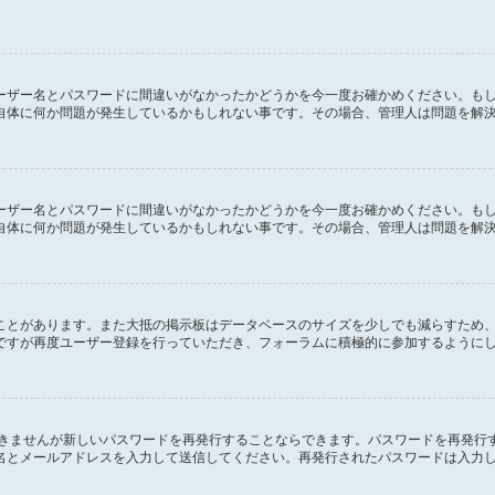
ーザー名とパスワードに間違いがなかったかどうかを今一度お確かめください。も
自体に何か問題が発生しているかもしれない事です。その場合、管理人は問題を解
ーザー名とパスワードに間違いがなかったかどうかを今一度お確かめください。も
自体に何か問題が発生しているかもしれない事です。その場合、管理人は問題を解
ことがあります。また大抵の掲示板はデータベースのサイズを少しでも減らすため
ですが再度ユーザー登録を行っていただき、フォーラムに積極的に参加するように
できませんが新しいパスワードを再発行することならできます。パスワードを再発行
名とメールアドレスを入力して送信してください。再発行されたパスワードは入力