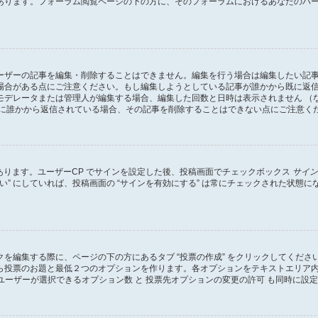
あります。フォーラム閲覧ページの下の方に、そのフォーラムにおけるあなたのパ
ーザーの記事を編集・削除することはできません。編集を行う場合は編集したい記
場合がある点にご注意ください。もし編集しようとしている記事が誰かから既に返
モデレータまたは管理人が編集する場合、編集した回数と日時は表示されません （
既に誰かから返信されている場合、その記事を削除することはできない点にご注意く
があります。ユーザーCP でサインを設定した後、投稿画面でチェックボックス
サイン
 “はい” にしていれば、投稿画面の “サインを有効にする” は常にチェックされた
を編集する際に、ページの下の方にあるタブ “投票の作成” をクリックしてくだ
ら投票のお題と最低２つのオプションを作ります。各オプションをテキストエリア
ユーザーが選択できるオプション数 と 投票先オプションの変更の許可 も同時に設