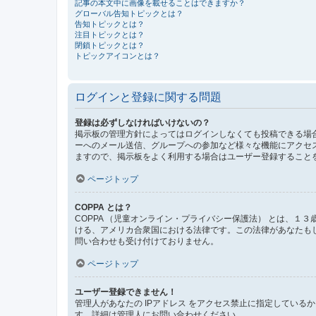
記事の本文中に画像を載せることはできますか？
グローバル告知トピックとは？
告知トピックとは？
注目トピックとは？
閉鎖トピックとは？
トピックアイコンとは？
ログインと登録に関する問題
登録は必ずしなければいけないの？
掲示板の管理方針によってはログインしなくても投稿できる場合
ーへのメール送信、グループへの参加など様々な機能にアクセ
ますので、掲示板をよく利用する場合はユーザー登録すること
ページトップ
COPPA とは？
COPPA （児童オンライン・プライバシー保護法） とは、
ける、アメリカ合衆国における法律です。この法律があなたもしく
問い合わせも受け付けておりません。
ページトップ
ユーザー登録できません！
管理人があなたの IPアドレス をアクセス禁止に指定してい
す。詳細は管理人にお問い合わせください。