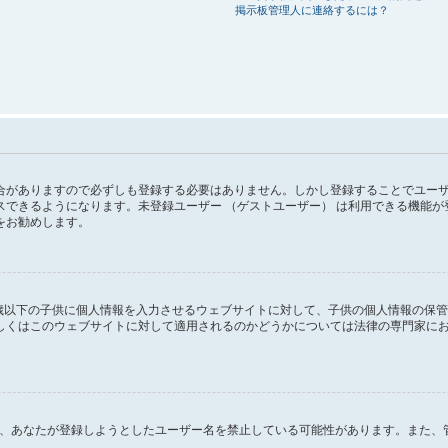
掲示板管理人に連絡するには？
がありますので必ずしも登録する必要はありません。しかし登録することでユーザー画
スできるようになります。未登録ユーザー （ゲストユーザー） は利用できる機能
をお勧めします。
１３歳以下の子供に個人情報を入力させるウェブサイトに対して、子供の個人情報の保
はこのウェブサイトに対して適用されるのかどうかについては法律の専門家にお問い合
るか、あなたが登録しようとしたユーザー名を禁止している可能性があります。また