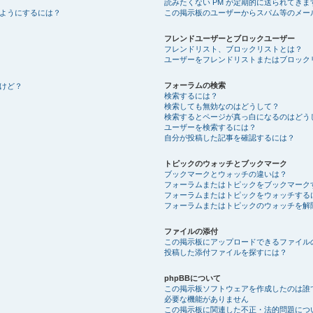
読みたくない PM が定期的に送られてきま
ようにするには？
この掲示板のユーザーからスパム等のメー
フレンドユーザーとブロックユーザー
フレンドリスト、ブロックリストとは？
ユーザーをフレンドリストまたはブロック
フォーラムの検索
けど？
検索するには？
検索しても無効なのはどうして？
検索するとページが真っ白になるのはどう
ユーザーを検索するには？
自分が投稿した記事を確認するには？
トピックのウォッチとブックマーク
ブックマークとウォッチの違いは？
フォーラムまたはトピックをブックマーク
フォーラムまたはトピックをウォッチする
フォーラムまたはトピックのウォッチを解
ファイルの添付
この掲示板にアップロードできるファイル
投稿した添付ファイルを探すには？
phpBBについて
この掲示板ソフトウェアを作成したのは誰
必要な機能がありません
この掲示板に関連した不正・法的問題につ