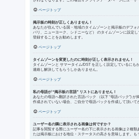
ページトップ
掲示板の時刻が正しくありません！
あなたが住んでいる国・地域のタイムゾーンと掲示板のデフォル
パリ、ニューヨーク、シドニーなど） のタイムゾーンに設定
登録することをお勧めします。
ページトップ
タイムゾーンを変更したのに時刻が正しく表示されません！
タイムゾーンと サマータイム/DST を正しく設定している
連絡し解決してもらうしかありません。
ページトップ
私の母語が “掲示板の言語” リストにありません！
あなたの母語へ翻訳された言語パック （以下 “母語パック”
作成されていない場合、ご自分で母語パックを作成して頂いて
ページトップ
ユーザー名の隣に表示される画像は何ですか？
記事を閲覧する際にユーザー名の下に表示される画像は２種類
たは掲示板における地位・ステータスの高さを意味します。も