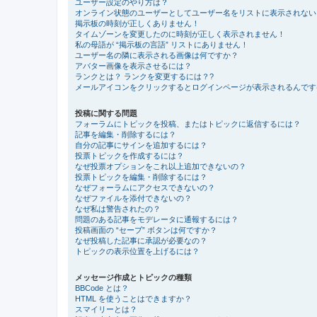
ユーザー設定のやり方は？
オンライン状態のユーザーとしてユーザー名をリストに表示されない
掲示板の時刻が正しくありません！
タイムゾーンを変更したのに時刻が正しく表示されません！
私の母語が “掲示板の言語” リストにありません！
ユーザー名の隣に表示される画像は何ですか？
アバター画像を表示させるには？
ランクとは？ ランクを変更するには？?
メールアイコンをクリックするとログインページが表示されるんです
投稿に関する問題
フォーラムにトピックを投稿、またはトピックに返信するには？
記事を編集・削除するには？
自分の記事にサインを追加するには？
投票トピックを作成するには？
なぜ投票オプションをこれ以上追加できないの？
投票トピックを編集・削除するには？
なぜフォーラムにアクセスできないの？
なぜファイルを添付できないの？
なぜ私は警告されたの？
問題のある記事をモデレータに通報するには？
投稿画面の “セーブ” ボタンは何ですか？
なぜ投稿した記事に承認が必要なの？
トピックの表示位置を上げるには？
メッセージ作成とトピックの種類
BBCode とは？
HTML を使うことはできますか？
スマイリーとは？