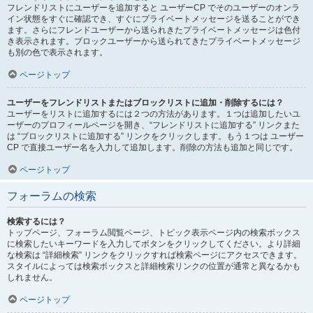
フレンドリストにユーザーを追加すると ユーザーCP でそのユーザーのオンラ
イン状態をすぐに確認でき、すぐにプライベートメッセージを送ることができ
ます。さらにフレンドユーザーから送られきたプライベートメッセージは色付
き表示されます。ブロックユーザーから送られてきたプライベートメッセージ
も別の色で表示されます。
ページトップ
ユーザーをフレンドリストまたはブロックリストに追加・削除するには？
ユーザーをリストに追加するには２つの方法があります。１つは追加したいユ
ーザーのプロフィールページを開き、“フレンドリストに追加する” リンクまた
は “ブロックリストに追加する” リンクをクリックします。もう１つは ユーザー
CP で直接ユーザー名を入力して追加します。削除の方法も追加と同じです。
ページトップ
フォーラムの検索
検索するには？
トップページ、フォーラム閲覧ページ、トピック表示ページ内の検索ボックス
に検索したいキーワードを入力してボタンをクリックしてください。より詳細
な検索は “詳細検索” リンクをクリックすれば検索ページにアクセスできます。
スタイルによっては検索ボックスと詳細検索リンクの位置が通常と異なるかも
しれません。
ページトップ