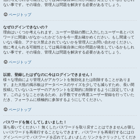
ない事です。その場合、管理人は問題を解決する必要があるでしょう。
ページトップ
なぜログインできないの？
理由はいくつか考えられます。ユーザー登録の際に入力したユーザー名とパス
ワードに間違いがなかったかどうかを今一度お確かめください。もし間違って
いない場合、アクセス禁止されていないかを管理人にお問い合わせください。
他に考えられる可能性としては掲示板自体に何か問題が発生しているかもしれ
ない事です。その場合、管理人は問題を解決する必要があるでしょう。
ページトップ
以前、登録したはずなのに今はログインできません！
様々な理由により管理人がアカウントを無効化または削除することがありま
す。また大抵の掲示板はデータベースのサイズを少しでも減らすため、長い間
投稿していないユーザーのアカウントを定期的に削除するように設定していま
す。このようなことがあるため、お手数ですが再度ユーザー登録を行っていた
だき、フォーラムに積極的に参加するようにしてください。
ページトップ
パスワードを無くしてしまいました！
落ち着いてください！ 無くしたパスワードを取り戻すことはできませんが新し
いパスワードを再発行することならできます。パスワードを再発行するにはロ
グインページで
パスワードを忘れてしまいました
リンクをクリックしてくださ