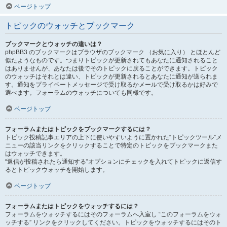
ページトップ
トピックのウォッチとブックマーク
ブックマークとウォッチの違いは？
phpBB3 のブックマークはブラウザのブックマーク （お気に入り） とほとんど
似たようなものです。つまりトピックが更新されてもあなたに通知されること
はありませんが、あなたは後でそのトピックに戻ることができます。トピック
のウォッチはそれとは違い、トピックが更新されるとあなたに通知が送られま
す。通知をプライベートメッセージで受け取るかメールで受け取るかは好みで
選べます。フォーラムのウォッチについても同様です。
ページトップ
フォーラムまたはトピックをブックマークするには？
トピック投稿記事エリアの上下に使いやすいように置かれた“トピックツール”メ
ニューの該当リンクをクリックすることで特定のトピックをブックマークまた
はウォッチできます。
“返信が投稿されたら通知する”オプションにチェックを入れてトピックに返信す
るとトピックウォッチを開始します。
ページトップ
フォーラムまたはトピックをウォッチするには？
フォーラムをウォッチするにはそのフォーラムへ入室し “このフォーラムをウォ
ッチする” リンクをクリックしてください。トピックをウォッチするにはそのト