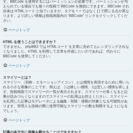
す。BBCode を使用するにはパーミッションが必要です。パーミッションが与
えられている場合でも個々の投稿で BBCode を無効にできます。BBCode それ
自体は HTMLコード と似ていますが、タグを < > ではなく [ ] で閉じる点が異な
ります。より詳しい情報は投稿画面内の “BBCode” リンクをクリックしてくだ
さい。
ページトップ
HTML を使うことはできますか？
できません。 phpBB3 では HTMLコード を文章に含めてもレンダリングされな
くなりました。HTML を利用して文章を作成したいのであれば、代わりに
BBCode を使用してください。
ページトップ
スマイリーとは？
スマイリー （別称：エモーションアイコン） とは感情を表現するために用いら
れる小さな画像のことです。例えば、:) は嬉しい感情、:(は悲しい感情を表しま
す。投稿画面でスマイリーの一覧が表示されます。スマイリーが多くなると記
事が読みづらくなりますのでスマイリーの乱用はお控えください。スマイリー
を乱用した記事はモデレータによる編集・削除・移動の対象となる可能性があ
ります。管理人も投稿の際に使用可能なスマイリーの数を制限するようになる
でしょう。
ページトップ
記事の本文中に画像を載せることはできますか？