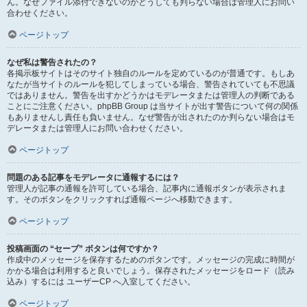
ん。なぜファイル添付できないのかどうしても判らない場合は管理人にお問い
合わせください。
ページトップ
なぜ私は警告されたの？
各掲示板サイトはそのサイト独自のルールを定めているのが普通です。もしあ
なたが当サイトのルールを犯してしまっている場合、警告されていても不思議
ではありません。警告を出すかどうかはモデレータまたは管理人の判断である
ことにご注意ください。phpBB Group は当サイトが出す警告について何の関係
もありませんし責任も負いません。なぜ警告が出されたのか判らない場合はモ
デレータまたは管理人にお問い合わせください。
ページトップ
問題のある記事をモデレータに通報するには？
管理人が記事の通報を許可している場合、記事内に通報ボタンが表示されま
す。そのボタンをクリックすれば通報ページへ移動できます。
ページトップ
投稿画面の “セーブ” ボタンは何ですか？
作成中のメッセージを保存するためのボタンです。メッセージの完成に時間が
かかる場合は利用すると良いでしょう。保存されたメッセージをロード（読み
込み）するには ユーザーCP へ入室してください。
ページトップ