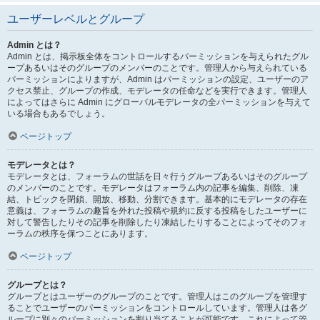
ユーザーレベルとグループ
Admin とは？
Admin とは、掲示板全体をコントロールするパーミッションを与えられたグル
ープあるいはそのグループのメンバーのことです。管理人から与えられている
パーミッションによりますが、Admin はパーミッションの設定、ユーザーのア
クセス禁止、グループの作成、モデレータの任命などを実行できます。管理人
によってはさらに Admin にグローバルモデレータの全パーミッションを与えて
いる場合もあるでしょう。
ページトップ
モデレータとは？
モデレータとは、フォーラムの世話を日々行うグループあるいはそのグループ
のメンバーのことです。モデレータはフォーラム内の記事を編集、削除、凍
結、トピックを閉鎖、開放、移動、分割できます。基本的にモデレータの存在
意義は、フォーラムの趣旨を外れた投稿や規約に反する投稿をしたユーザーに
対して警告したりその記事を削除したり凍結したりすることによってそのフォ
ーラムの秩序を保つことにあります。
ページトップ
グループとは？
グループとはユーザーのグループのことです。管理人はこのグループを管理す
ることでユーザーのパーミッションをコントロールしています。管理人は各グ
ループに別々のパーミッションを割り当てることが可能です。これによって管