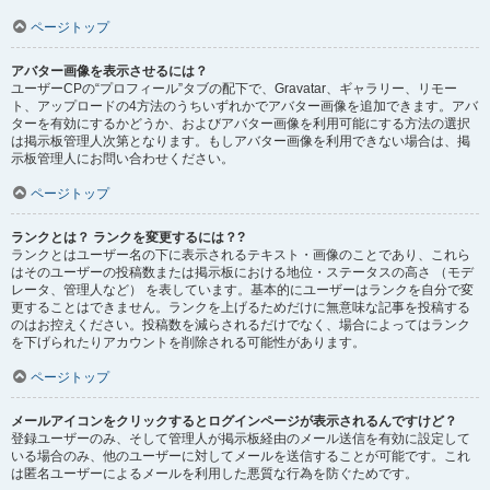
ページトップ
アバター画像を表示させるには？
ユーザーCPの“プロフィール”タブの配下で、Gravatar、ギャラリー、リモー
ト、アップロードの4方法のうちいずれかでアバター画像を追加できます。アバ
ターを有効にするかどうか、およびアバター画像を利用可能にする方法の選択
は掲示板管理人次第となります。もしアバター画像を利用できない場合は、掲
示板管理人にお問い合わせください。
ページトップ
ランクとは？ ランクを変更するには？?
ランクとはユーザー名の下に表示されるテキスト・画像のことであり、これら
はそのユーザーの投稿数または掲示板における地位・ステータスの高さ （モデ
レータ、管理人など） を表しています。基本的にユーザーはランクを自分で変
更することはできません。ランクを上げるためだけに無意味な記事を投稿する
のはお控えください。投稿数を減らされるだけでなく、場合によってはランク
を下げられたりアカウントを削除される可能性があります。
ページトップ
メールアイコンをクリックするとログインページが表示されるんですけど？
登録ユーザーのみ、そして管理人が掲示板経由のメール送信を有効に設定して
いる場合のみ、他のユーザーに対してメールを送信することが可能です。これ
は匿名ユーザーによるメールを利用した悪質な行為を防ぐためです。