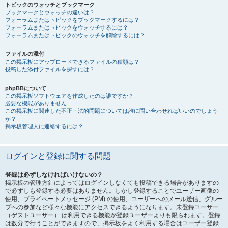
トピックのウォッチとブックマーク
ブックマークとウォッチの違いは？
フォーラムまたはトピックをブックマークするには？
フォーラムまたはトピックをウォッチするには？
フォーラムまたはトピックのウォッチを解除するには？
ファイルの添付
この掲示板にアップロードできるファイルの種類は？
投稿した添付ファイルを探すには？
phpBBについて
この掲示板ソフトウェアを作成したのは誰ですか？
必要な機能がありません
この掲示板に関連した不正・法的問題については誰に問い合わせればいいのでしょう
か？
掲示板管理人に連絡するには？
ログインと登録に関する問題
登録は必ずしなければいけないの？
掲示板の管理方針によってはログインしなくても投稿できる場合がありますの
で必ずしも登録する必要はありません。しかし登録することでユーザー画像の
使用、プライベートメッセージ (PM) の使用、ユーザーへのメール送信、グルー
プへの参加など様々な機能にアクセスできるようになります。未登録ユーザー
（ゲストユーザー） は利用できる機能が登録ユーザーよりも限られます。登録
は数分で行うことができますので、掲示板をよく利用する場合はユーザー登録