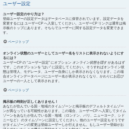
ユーザー設定
ユーザー設定のやり方は？
登録ユーザーの設定データはデータベースに保管されています。設定データを
変更するには ユーザーCP へ入室してください。ユーザーCP リンクは通常は掲
示板のトップにあります。そちらでユーザーに関する設定データを変更できま
す。
ページトップ
オンライン状態のユーザーとしてユーザー名をリストに表示されないようにす
るには？
ユーザーCP の “ユーザー設定” にオプション
オンライン状態を隠す
があるはず
です。このオプションを “はい” に設定してください。そうすればオンライン状
態は管理人、モデレータ、ユーザー自身にしか表示されなくなります。この場
合オンラインデータページにユーザー名が表示されなくなり、かわりにお忍び
ユーザーの一人として表示されます。
ページトップ
掲示板の時刻が正しくありません！
あなたが住んでいる国・地域のタイムゾーンと掲示板のデフォルトタイムゾー
ンが異なっている可能性があります。この場合、ユーザーCP へ入室してタイム
ゾーンをあなたが住んでいる国・地域 （ロンドン、パリ、ニューヨーク、シド
ニーなど） のタイムゾーンに設定してください。他のユーザー設定もそうです
がタイムゾーンの変更は登録ユーザーしか行えません。もしユーザー登録がお