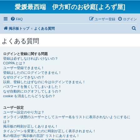
愛媛最西端 伊方町のお砂庭[よろず屋]
FAQ
ユーザー登録
ログイン
検
掲示板トップ
よくある質問
索
よくある質問
ログインと登録に関する問題
登録は必ずしなければいけないの？
COPPA とは？
ユーザー登録できません！
登録はしたのにログインできません！
なぜログインできないの？
以前、登録したはずなのに今はログインできません！
パスワードを無くしてしまいました！
なぜ自動的にログオフしてしまうの？
cookie を消去したらどうなるの？
ユーザー設定
ユーザー設定のやり方は？
オンライン状態のユーザーとしてユーザー名をリストに表示されないようにするに
は？
掲示板の時刻が正しくありません！
タイムゾーンを変更したのに時刻が正しく表示されません！
私の母語が “掲示板の言語” リストにありません！