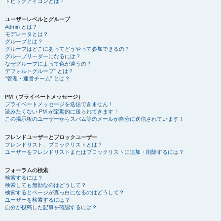
トピックアイコンとは？
ユーザーレベルとグループ
Admin とは？
モデレータとは？
グループとは？
グループはどこにあってどうやって参加できるの？
グループリーダーになるには？
なぜグループによって色が違うの？
デフォルトグループ” とは？
“管理・運営チーム” とは？
PM（プライベートメッセージ）
プライベートメッセージを送信できません！
読みたくない PM が定期的に送られてきます！
この掲示板のユーザーからスパム等のメールが自分に送信されています！
フレンドユーザーとブロックユーザー
フレンドリスト、ブロックリストとは？
ユーザーをフレンドリストまたはブロックリストに追加・削除するには？
フォーラムの検索
検索するには？
検索しても無効なのはどうして？
検索するとページが真っ白になるのはどうして？
ユーザーを検索するには？
自分が投稿した記事を確認するには？