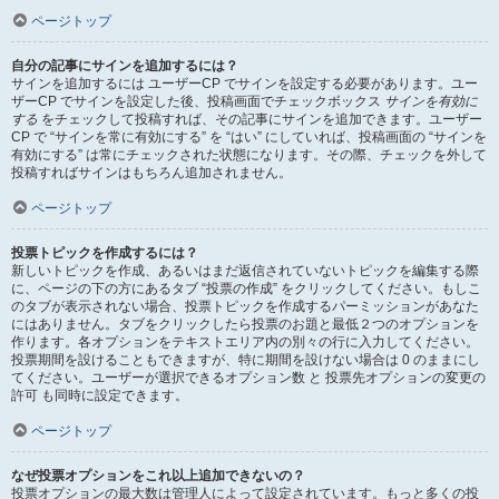
ページトップ
自分の記事にサインを追加するには？
サインを追加するには ユーザーCP でサインを設定する必要があります。ユー
ザーCP でサインを設定した後、投稿画面でチェックボックス
サインを有効に
する
をチェックして投稿すれば、その記事にサインを追加できます。ユーザー
CP で “サインを常に有効にする” を “はい” にしていれば、投稿画面の “サインを
有効にする” は常にチェックされた状態になります。その際、チェックを外して
投稿すればサインはもちろん追加されません。
ページトップ
投票トピックを作成するには？
新しいトピックを作成、あるいはまだ返信されていないトピックを編集する際
に、ページの下の方にあるタブ “投票の作成” をクリックしてください。もしこ
のタブが表示されない場合、投票トピックを作成するパーミッションがあなた
にはありません。タブをクリックしたら投票のお題と最低２つのオプションを
作ります。各オプションをテキストエリア内の別々の行に入力してください。
投票期間を設けることもできますが、特に期間を設けない場合は 0 のままにし
てください。ユーザーが選択できるオプション数 と 投票先オプションの変更の
許可 も同時に設定できます。
ページトップ
なぜ投票オプションをこれ以上追加できないの？
投票オプションの最大数は管理人によって設定されています。もっと多くの投