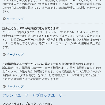
３つの理由が考えられます。１つ目はあなたが登録ユーザーでないため、２つ
目は管理人がこの掲示板の PM 機能を停止しているため、３つ目は管理人があ
なたの PM の使用を禁止しているためです。詳細は管理人にお問い合わせくだ
さい。
ページトップ
読みたくない PM が定期的に送られてきます！
ユーザーCP 内のタブ “プライベートメッセージ” 内の “ルール & フォルダ” で、
特定のユーザーから送られてきた PM だけをブロックするルールを設定できま
す。もし特定のユーザーから誹謗中傷を含む PM が送られている場合はモデレ
ーターに知らせてください。モデレーターはユーザーの PM の使用を禁止でき
ます。
ページトップ
この掲示板のユーザーからスパム等のメールが自分に送信されています！
誠に残念です。掲示板にはセーフガード機能があり、誰が掲示板を介してその
ようなメールを送ったかを探知できます。今まで受信したスパム等のメールの
全内容 （ヘッダ情報含む） をコピーして管理人にメールで送信してください。
これにより管理人はこの問題に対処できます。
ページトップ
フレンドユーザーとブロックユーザー
フレンドリスト、ブロックリストとは？