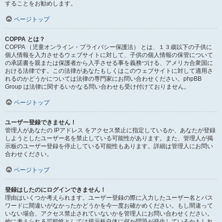
することをお勧めします。
ページトップ
COPPA とは？
COPPA （児童オンライン・プライバシー保護法） とは、１３歳以下の子供に
個人情報を入力させるウェブサイトに対して、子供の個人情報の保管について
の承諾書を親または保護者から入手させる事を義務づける、アメリカ合衆国に
おける法律です。この法律があなたもしくはこのウェブサイトに対して適用さ
れるのかどうかについては法律の専門家にお問い合わせください。phpBB
Group は法律に関するいかなる問い合わせも受け付けておりません。
ページトップ
ユーザー登録できません！
管理人があなたの IPアドレス をアクセス禁止に指定しているか、あなたが登録
しようとしたユーザー名を禁止している可能性があります。また、管理人が掲
示板のユーザー登録を停止している可能性もあります。詳細は管理人にお問い
合わせください。
ページトップ
登録はしたのにログインできません！
理由はいくつか考えられます。ユーザー登録の際に入力したユーザー名とパス
ワードに間違いがなかったかどうかを今一度お確かめください。もし間違って
いない場合、アクセス禁止されていないかを管理人にお問い合わせください。
他に考えられる可能性としては掲示板自体に何か問題が発生しているかもしれ