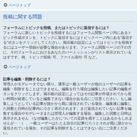
ページトップ
投稿に関する問題
フォーラムにトピックを投稿、またはトピックに返信するには？
フォーラムに新しいトピックを投稿するにはフォーラム閲覧ページ内にあるト
ピック作成ボタンを、トピックに返信するにはトピックページ内にある“返信す
る”ボタンをクリックしてください。掲示板の設定によってはトピックを投稿す
るにはユーザー登録が必要な場合があります。フォーラム閲覧ページの下の方
に、そのフォーラムにおけるあなたのパーミッションがリスト表示されている
はずです。例、トピック投稿: 可、ファイル添付: 可 など。
ページトップ
記事を編集・削除するには？
管理人かモデレータでない限り、通常は一般ユーザーが他のユーザーの記事を
編集・削除することはできません。編集を行う場合は編集したい記事の編集ボ
タンをクリックします。掲示板の設定によってはその記事が作成されてから長
い時間が経過していると編集できない場合がある点にご注意ください。もし編
集しようとしている記事が誰かから既に返信されている場合、編集後に編集し
た回数と日時が記事内に小さく表示されます。まだ返信されていない記事を編
集する場合やモデレータまたは管理人が編集する場合、編集した回数と日時は
表示されません （なぜ編集したかについての足跡を残すことはあるかもしれま
せんが・・） 。一般ユーザーはたとえ自分の記事だろうとそれが既に誰かから
返信されている場合、その記事を削除することはできない点にご注意くださ
い。