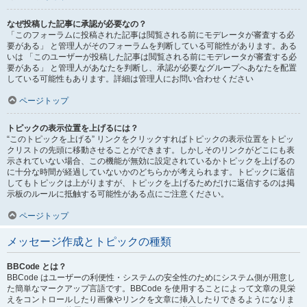
なぜ投稿した記事に承認が必要なの？
「このフォーラムに投稿された記事は閲覧される前にモデレータが審査する必
要がある」 と管理人がそのフォーラムを判断している可能性があります。ある
いは 「このユーザーが投稿した記事は閲覧される前にモデレータが審査する必
要がある」 と管理人があなたを判断し、承認が必要なグループへあなたを配置
している可能性もあります。詳細は管理人にお問い合わせください
ページトップ
トピックの表示位置を上げるには？
“このトピックを上げる” リンクをクリックすればトピックの表示位置をトピッ
クリストの先頭に移動させることができます。しかしそのリンクがどこにも表
示されていない場合、この機能が無効に設定されているかトピックを上げるの
に十分な時間が経過していないかのどちらかが考えられます。トピックに返信
してもトピックは上がりますが、トピックを上げるためだけに返信するのは掲
示板のルールに抵触する可能性がある点にご注意ください。
ページトップ
メッセージ作成とトピックの種類
BBCode とは？
BBCode はユーザーの利便性・システムの安全性のためにシステム側が用意し
た簡単なマークアップ言語です。BBCode を使用することによって文章の見栄
えをコントロールしたり画像やリンクを文章に挿入したりできるようになりま