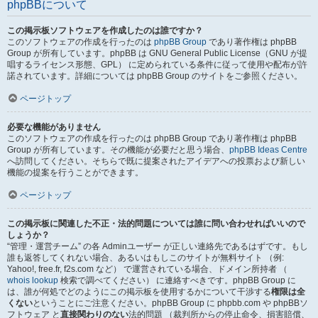
phpBBについて
この掲示板ソフトウェアを作成したのは誰ですか？
このソフトウェアの作成を行ったのは
phpBB Group
であり著作権は phpBB
Group が所有しています。phpBB は GNU General Public License（GNU が提
唱するライセンス形態、GPL） に定められている条件に従って使用や配布が許
諾されています。詳細については phpBB Group のサイトをご参照ください。
ページトップ
必要な機能がありません
このソフトウェアの作成を行ったのは phpBB Group であり著作権は phpBB
Group が所有しています。その機能が必要だと思う場合、
phpBB Ideas Centre
へ訪問してください。そちらで既に提案されたアイデアへの投票および新しい
機能の提案を行うことができます。
ページトップ
この掲示板に関連した不正・法的問題については誰に問い合わせればいいので
しょうか？
“管理・運営チーム” の各 Adminユーザー が正しい連絡先であるはずです。もし
誰も返答してくれない場合、あるいはもしこのサイトが無料サイト （例:
Yahoo!, free.fr, f2s.com など） で運営されている場合、ドメイン所持者 （
whois lookup
検索で調べてください） に連絡すべきです。phpBB Group に
は、誰が何処でどのようにこの掲示板を使用するかについて干渉する
権限は全
くない
ということにご注意ください。phpBB Group に phpbb.com や phpBBソ
フトウェア と
直接関わりのない
法的問題 （裁判所からの停止命令、損害賠償、