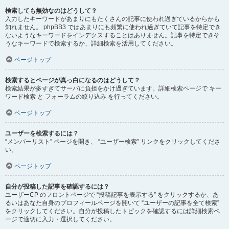
検索しても無効なのはどうして？
入力したキーワードがあまりにもたくさんの記事に使われ過ぎているからかも
知れません。 phpBB3 ではあまりにも頻繁に使われ過ぎていて記事を特定でき
ないようなキーワードをインデクスすることはありません。記事を特定できそ
うなキーワードで検索するか、詳細検索を活用してください。
ページトップ
検索するとページが真っ白になるのはどうして？
検索結果が多すぎてサーバに負担をかけ過ぎています。詳細検索ページで キー
ワード検索 と フォーラムの絞り込み を行ってください。
ページトップ
ユーザーを検索するには？
“メンバーリスト” ページを開き、 “ユーザー検索” リンクをクリックしてくださ
い。
ページトップ
自分が投稿した記事を確認するには？
ユーザーCP のフロントページで “投稿記事を表示する” をクリックするか、あ
るいはあなた自身のプロフィールページを開いて “ユーザーの記事を全て検索”
をクリックしてください。自分が投稿したトピックを確認するには詳細検索ペ
ージで適切に入力・選択してください。