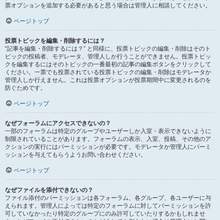
票オプションを追加する必要があると思う場合は管理人に相談してください。
ページトップ
投票トピックを編集・削除するには？
“記事を編集・削除するには？” と同様に、投票トピックの編集・削除はそのト
ピックの投稿者、モデレータ、管理人しか行うことができません。投票トピッ
クを編集するにはそのトピックの一番最初の記事の編集ボタンをクリックして
ください。一票でも投票されている投票トピックの編集・削除はモデレータか
管理人しか行えません。これは投票オプションが投票期間中に変更されるのを
防ぐためです。
ページトップ
なぜフォーラムにアクセスできないの？
一部のフォーラムは特定のグループやユーザーしか入室・表示できないように
制限されていることがあります。フォーラムの表示、入室、投稿、その他のア
クションの実行にはパーミッションが必要です。モデレータか管理人にパーミ
ッションを与えてもらうようお問い合わせください。
ページトップ
なぜファイルを添付できないの？
ファイル添付のパーミッションは各フォーラム、各グループ、各ユーザーに与
えられます。管理人によっては特定のフォーラムに対してパーミッションを許
可していなかったり特定のグループにのみ許可していたりするかもしれませ