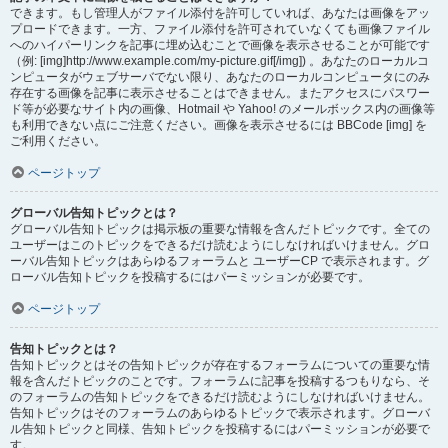
できます。もし管理人がファイル添付を許可していれば、あなたは画像をアッ
プロードできます。一方、ファイル添付を許可されていなくても画像ファイル
へのハイパーリンクを記事に埋め込むことで画像を表示させることが可能です
（例: [img]http://www.example.com/my-picture.gif[/img]) 。あなたのローカルコ
ンピュータがウェブサーバでない限り、あなたのローカルコンピュータにのみ
存在する画像を記事に表示させることはできません。またアクセスにパスワー
ド等が必要なサイト内の画像、Hotmail や Yahoo! のメールボックス内の画像等
も利用できない点にご注意ください。画像を表示させるには BBCode [img] を
ご利用ください。
ページトップ
グローバル告知トピックとは？
グローバル告知トピックは掲示板の重要な情報を含んだトピックです。全ての
ユーザーはこのトピックをできるだけ読むようにしなければいけません。グロ
ーバル告知トピックはあらゆるフォーラムと ユーザーCP で表示されます。グ
ローバル告知トピックを投稿するにはパーミッションが必要です。
ページトップ
告知トピックとは？
告知トピックとはその告知トピックが存在するフォーラムについての重要な情
報を含んだトピックのことです。フォーラムに記事を投稿するつもりなら、そ
のフォーラムの告知トピックをできるだけ読むようにしなければいけません。
告知トピックはそのフォーラムのあらゆるトピックで表示されます。グローバ
ル告知トピックと同様、告知トピックを投稿するにはパーミッションが必要で
す。