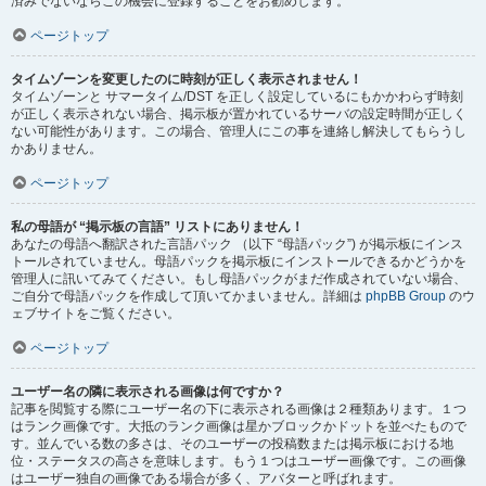
済みでないならこの機会に登録することをお勧めします。
ページトップ
タイムゾーンを変更したのに時刻が正しく表示されません！
タイムゾーンと サマータイム/DST を正しく設定しているにもかかわらず時刻
が正しく表示されない場合、掲示板が置かれているサーバの設定時間が正しく
ない可能性があります。この場合、管理人にこの事を連絡し解決してもらうし
かありません。
ページトップ
私の母語が “掲示板の言語” リストにありません！
あなたの母語へ翻訳された言語パック （以下 “母語パック”) が掲示板にインス
トールされていません。母語パックを掲示板にインストールできるかどうかを
管理人に訊いてみてください。もし母語パックがまだ作成されていない場合、
ご自分で母語パックを作成して頂いてかまいません。詳細は
phpBB Group
のウ
ェブサイトをご覧ください。
ページトップ
ユーザー名の隣に表示される画像は何ですか？
記事を閲覧する際にユーザー名の下に表示される画像は２種類あります。１つ
はランク画像です。大抵のランク画像は星かブロックかドットを並べたもので
す。並んでいる数の多さは、そのユーザーの投稿数または掲示板における地
位・ステータスの高さを意味します。もう１つはユーザー画像です。この画像
はユーザー独自の画像である場合が多く、アバターと呼ばれます。