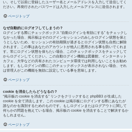
い。そして以前に登録したユーザー名とメールアドレスを入力して送信してく
ださい。再発行されたパスワードは入力したメールアドレスに送信されます。
ページトップ
なぜ自動的にログオフしてしまうの？
ログインする際にチェックボックス “自動ログインを有効にする” をチェックし
なかった場合、掲示板はそのログインセッションのみしかログイン状態を保と
うとしないため、セッションの有効期限が過ぎるとログイン状態も自然に解除
されます。この事はあなたのアカウントが他人に悪用される事を防いでくれま
す。常にログイン状態を保ちたい場合、このチェックボックスをチェックして
からログインしてください。この自動ログイン機能は図書館、インターネット
カフェ、大学などの共有されたコンピュータ環境では利用しないことをお勧め
します。もしログインの際にこのチェックボックスが表示されない場合、それ
は管理人がこの機能を無効に設定している事を意味します。
ページトップ
cookie を消去したらどうなるの？
“掲示板の cookie を消去する” リンクをクリックすると phpBB3 が生成した
cookie を全て消去します。この cookie は掲示板にログインする際にあなたが
誰なのかを識別するためのものです。もしログインまたはログアウトに関して
何らかの問題を抱えている場合、掲示板の cookie を消去することで解決するか
もしれません。
ページトップ