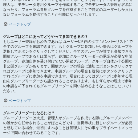
理人は、モデレータ専用グループを作成することでモデレータの管理が容易に
なったり、フォーラム専用グループを作成することで特定のユーザーしか入れ
ないフォーラムを提供することが可能になったりします。
ページトップ
グループはどこにあってどうやって参加できるの？
もしユーザー登録がお済みであれば ユーザーCP 内のタブ “メンバーリスト” で
全てのグループを確認できます。もしグループに参加したい場合はグループを
選択してボタンをクリックしてください。全てのグループが誰でも参加できる
開放グループであるとは限らず、参加にグループリーダーの承認が必要な申請
グループ、参加自体を受け付けてない閉鎖グループ、グループ自体が非公開な
非公開グループがあります。開放グループの場合は適切にボタンをクリックす
ればグループに参加できます。申請グループの場合も適切にボタンをクリック
すればグループに参加を申請できます。場合によってはグループに参加する理
由をグループリーダーから訊かれることがあります。もし何らかの理由で参加
の申請を却下されてもグループリーダーを問い詰めるようなことはしないでく
ださい。
ページトップ
グループリーダーになるには？
グループリーダーは大抵、管理人がグループを作成する際にグループメンバー
の誰かから任命されることがほとんどです。当掲示板に新しいグループが必要
と感じている場合、最初にすべきことは管理人にその事をプライベートメッセ
ージで問い合わせてみることです。