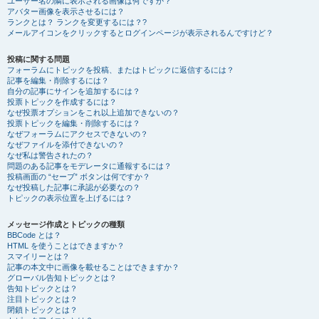
ユーザー名の隣に表示される画像は何ですか？
アバター画像を表示させるには？
ランクとは？ ランクを変更するには？?
メールアイコンをクリックするとログインページが表示されるんですけど？
投稿に関する問題
フォーラムにトピックを投稿、またはトピックに返信するには？
記事を編集・削除するには？
自分の記事にサインを追加するには？
投票トピックを作成するには？
なぜ投票オプションをこれ以上追加できないの？
投票トピックを編集・削除するには？
なぜフォーラムにアクセスできないの？
なぜファイルを添付できないの？
なぜ私は警告されたの？
問題のある記事をモデレータに通報するには？
投稿画面の “セーブ” ボタンは何ですか？
なぜ投稿した記事に承認が必要なの？
トピックの表示位置を上げるには？
メッセージ作成とトピックの種類
BBCode とは？
HTML を使うことはできますか？
スマイリーとは？
記事の本文中に画像を載せることはできますか？
グローバル告知トピックとは？
告知トピックとは？
注目トピックとは？
閉鎖トピックとは？