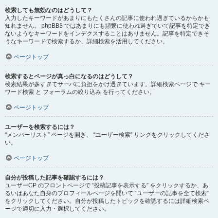
検索しても無効なのはどうして？
入力したキーワードがあまりにもたくさんの記事に使われ過ぎているからかも
知れません。 phpBB3 ではあまりにも頻繁に使われ過ぎていて記事を特定でき
ないようなキーワードをインデクスすることはありません。記事を特定できそ
うなキーワードで検索するか、詳細検索を活用してください。
ページトップ
検索するとページが真っ白になるのはどうして？
検索結果が多すぎてサーバに負担をかけ過ぎています。詳細検索ページで キー
ワード検索 と フォーラムの絞り込み を行ってください。
ページトップ
ユーザーを検索するには？
“メンバーリスト” ページを開き、 “ユーザー検索” リンクをクリックしてくださ
い。
ページトップ
自分が投稿した記事を確認するには？
ユーザーCP のフロントページで “投稿記事を表示する” をクリックするか、あ
るいはあなた自身のプロフィールページを開いて “ユーザーの記事を全て検索”
をクリックしてください。自分が投稿したトピックを確認するには詳細検索ペ
ージで適切に入力・選択してください。