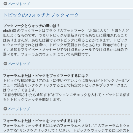
ページトップ
トピックのウォッチとブックマーク
ブックマークとウォッチの違いは？
phpBB3 のブックマークはブラウザのブックマーク （お気に入り） とほとんど
似たようなものです。つまりトピックが更新されてもあなたに通知されること
はありませんが、あなたは後でそのトピックに戻ることができます。トピック
のウォッチはそれとは違い、トピックが更新されるとあなたに通知が送られま
す。通知をプライベートメッセージで受け取るかメールで受け取るかは好みで
選べます。フォーラムのウォッチについても同様です。
ページトップ
フォーラムまたはトピックをブックマークするには？
トピック投稿記事エリアの上下に使いやすいように置かれた“トピックツール”メ
ニューの該当リンクをクリックすることで特定のトピックをブックマークまた
はウォッチできます。
“返信が投稿されたら通知する”オプションにチェックを入れてトピックに返信す
るとトピックウォッチを開始します。
ページトップ
フォーラムまたはトピックをウォッチするには？
フォーラムをウォッチするにはそのフォーラムへ入室し “このフォーラムをウォ
ッチする” リンクをクリックしてください。トピックをウォッチするにはそのト