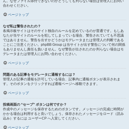
ん。なぜファイル添付できないのかどうしても判らない場合は管理人にお問い
合わせください。
ページトップ
なぜ私は警告されたの？
各掲示板サイトはそのサイト独自のルールを定めているのが普通です。もしあ
なたが当サイトのルールを犯してしまっている場合、警告されていても不思議
ではありません。警告を出すかどうかはモデレータまたは管理人の判断である
ことにご注意ください。phpBB Group は当サイトが出す警告について何の関係
もありませんし責任も負いません。なぜ警告が出されたのか判らない場合はモ
デレータまたは管理人にお問い合わせください。
ページトップ
問題のある記事をモデレータに通報するには？
管理人が記事の通報を許可している場合、記事内に通報ボタンが表示されま
す。そのボタンをクリックすれば通報ページへ移動できます。
ページトップ
投稿画面の “セーブ” ボタンは何ですか？
作成中のメッセージを保存するためのボタンです。メッセージの完成に時間が
かかる場合は利用すると良いでしょう。保存されたメッセージをロード（読み
込み）するには ユーザーCP へ入室してください。
ページトップ