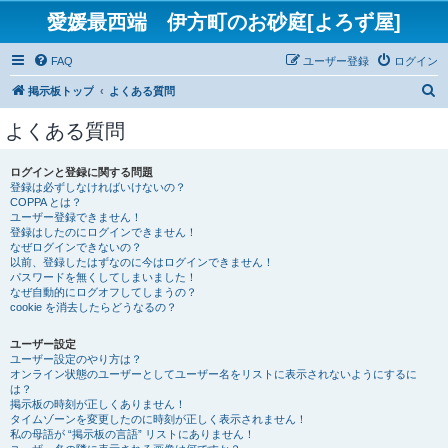
愛媛最西端 伊方町のお砂庭[よろず屋]
FAQ
ユーザー登録
ログイン
検
掲示板トップ
よくある質問
索
よくある質問
ログインと登録に関する問題
登録は必ずしなければいけないの？
COPPA とは？
ユーザー登録できません！
登録はしたのにログインできません！
なぜログインできないの？
以前、登録したはずなのに今はログインできません！
パスワードを無くしてしまいました！
なぜ自動的にログオフしてしまうの？
cookie を消去したらどうなるの？
ユーザー設定
ユーザー設定のやり方は？
オンライン状態のユーザーとしてユーザー名をリストに表示されないようにするに
は？
掲示板の時刻が正しくありません！
タイムゾーンを変更したのに時刻が正しく表示されません！
私の母語が “掲示板の言語” リストにありません！