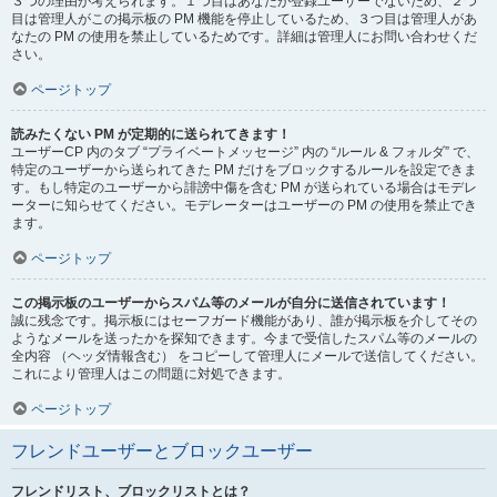
３つの理由が考えられます。１つ目はあなたが登録ユーザーでないため、２つ
目は管理人がこの掲示板の PM 機能を停止しているため、３つ目は管理人があ
なたの PM の使用を禁止しているためです。詳細は管理人にお問い合わせくだ
さい。
ページトップ
読みたくない PM が定期的に送られてきます！
ユーザーCP 内のタブ “プライベートメッセージ” 内の “ルール & フォルダ” で、
特定のユーザーから送られてきた PM だけをブロックするルールを設定できま
す。もし特定のユーザーから誹謗中傷を含む PM が送られている場合はモデレ
ーターに知らせてください。モデレーターはユーザーの PM の使用を禁止でき
ます。
ページトップ
この掲示板のユーザーからスパム等のメールが自分に送信されています！
誠に残念です。掲示板にはセーフガード機能があり、誰が掲示板を介してその
ようなメールを送ったかを探知できます。今まで受信したスパム等のメールの
全内容 （ヘッダ情報含む） をコピーして管理人にメールで送信してください。
これにより管理人はこの問題に対処できます。
ページトップ
フレンドユーザーとブロックユーザー
フレンドリスト、ブロックリストとは？