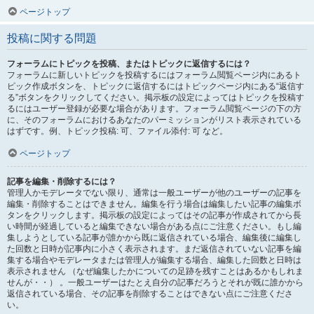
ページトップ
投稿に関する問題
フォーラムにトピックを投稿、またはトピックに返信するには？
フォーラムに新しいトピックを投稿するにはフォーラム閲覧ページ内にあるト
ピック作成ボタンを、トピックに返信するにはトピックページ内にある“返信す
る”ボタンをクリックしてください。掲示板の設定によってはトピックを投稿す
るにはユーザー登録が必要な場合があります。フォーラム閲覧ページの下の方
に、そのフォーラムにおけるあなたのパーミッションがリスト表示されている
はずです。例、トピック投稿: 可、ファイル添付: 可 など。
ページトップ
記事を編集・削除するには？
管理人かモデレータでない限り、通常は一般ユーザーが他のユーザーの記事を
編集・削除することはできません。編集を行う場合は編集したい記事の編集ボ
タンをクリックします。掲示板の設定によってはその記事が作成されてから長
い時間が経過していると編集できない場合がある点にご注意ください。もし編
集しようとしている記事が誰かから既に返信されている場合、編集後に編集し
た回数と日時が記事内に小さく表示されます。まだ返信されていない記事を編
集する場合やモデレータまたは管理人が編集する場合、編集した回数と日時は
表示されません （なぜ編集したかについての足跡を残すことはあるかもしれま
せんが・・） 。一般ユーザーはたとえ自分の記事だろうとそれが既に誰かから
返信されている場合、その記事を削除することはできない点にご注意くださ
い。