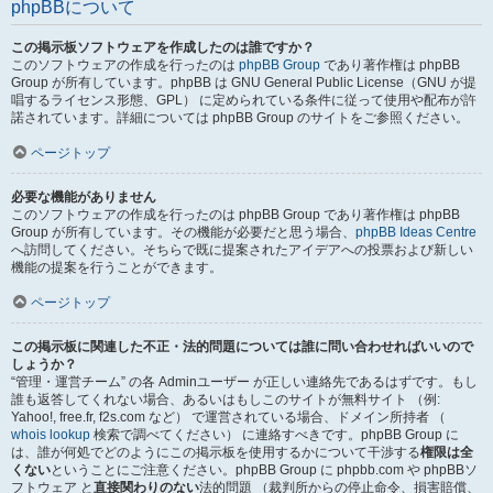
phpBBについて
この掲示板ソフトウェアを作成したのは誰ですか？
このソフトウェアの作成を行ったのは
phpBB Group
であり著作権は phpBB
Group が所有しています。phpBB は GNU General Public License（GNU が提
唱するライセンス形態、GPL） に定められている条件に従って使用や配布が許
諾されています。詳細については phpBB Group のサイトをご参照ください。
ページトップ
必要な機能がありません
このソフトウェアの作成を行ったのは phpBB Group であり著作権は phpBB
Group が所有しています。その機能が必要だと思う場合、
phpBB Ideas Centre
へ訪問してください。そちらで既に提案されたアイデアへの投票および新しい
機能の提案を行うことができます。
ページトップ
この掲示板に関連した不正・法的問題については誰に問い合わせればいいので
しょうか？
“管理・運営チーム” の各 Adminユーザー が正しい連絡先であるはずです。もし
誰も返答してくれない場合、あるいはもしこのサイトが無料サイト （例:
Yahoo!, free.fr, f2s.com など） で運営されている場合、ドメイン所持者 （
whois lookup
検索で調べてください） に連絡すべきです。phpBB Group に
は、誰が何処でどのようにこの掲示板を使用するかについて干渉する
権限は全
くない
ということにご注意ください。phpBB Group に phpbb.com や phpBBソ
フトウェア と
直接関わりのない
法的問題 （裁判所からの停止命令、損害賠償、