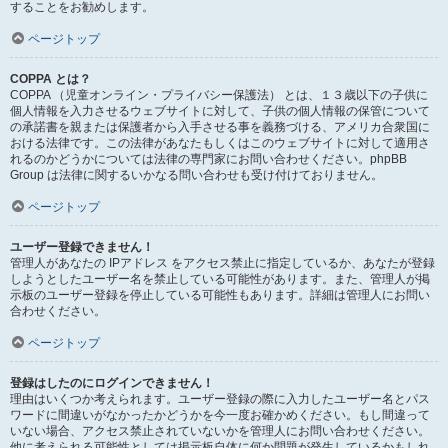
することをお勧めします。
ページトップ
COPPA とは？
COPPA （児童オンライン・プライバシー保護法） とは、１３歳以下の子供に
個人情報を入力させるウェブサイトに対して、子供の個人情報の保管について
の承諾書を親または保護者から入手させる事を義務づける、アメリカ合衆国に
おける法律です。この法律があなたもしくはこのウェブサイトに対して適用さ
れるのかどうかについては法律の専門家にお問い合わせください。phpBB
Group は法律に関するいかなる問い合わせも受け付けておりません。
ページトップ
ユーザー登録できません！
管理人があなたの IPアドレス をアクセス禁止に指定しているか、あなたが登録
しようとしたユーザー名を禁止している可能性があります。また、管理人が掲
示板のユーザー登録を停止している可能性もあります。詳細は管理人にお問い
合わせください。
ページトップ
登録はしたのにログインできません！
理由はいくつか考えられます。ユーザー登録の際に入力したユーザー名とパス
ワードに間違いがなかったかどうかを今一度お確かめください。もし間違って
いない場合、アクセス禁止されていないかを管理人にお問い合わせください。
他に考えられる可能性としては掲示板自体に何か問題が発生しているかもしれ