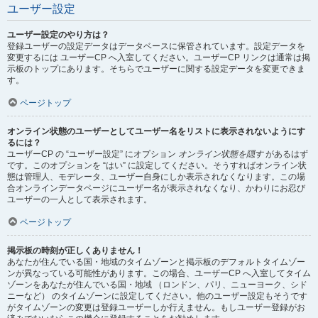
ユーザー設定
ユーザー設定のやり方は？
登録ユーザーの設定データはデータベースに保管されています。設定データを
変更するには ユーザーCP へ入室してください。ユーザーCP リンクは通常は掲
示板のトップにあります。そちらでユーザーに関する設定データを変更できま
す。
ページトップ
オンライン状態のユーザーとしてユーザー名をリストに表示されないようにす
るには？
ユーザーCP の “ユーザー設定” にオプション
オンライン状態を隠す
があるはず
です。このオプションを “はい” に設定してください。そうすればオンライン状
態は管理人、モデレータ、ユーザー自身にしか表示されなくなります。この場
合オンラインデータページにユーザー名が表示されなくなり、かわりにお忍び
ユーザーの一人として表示されます。
ページトップ
掲示板の時刻が正しくありません！
あなたが住んでいる国・地域のタイムゾーンと掲示板のデフォルトタイムゾー
ンが異なっている可能性があります。この場合、ユーザーCP へ入室してタイム
ゾーンをあなたが住んでいる国・地域 （ロンドン、パリ、ニューヨーク、シド
ニーなど） のタイムゾーンに設定してください。他のユーザー設定もそうです
がタイムゾーンの変更は登録ユーザーしか行えません。もしユーザー登録がお