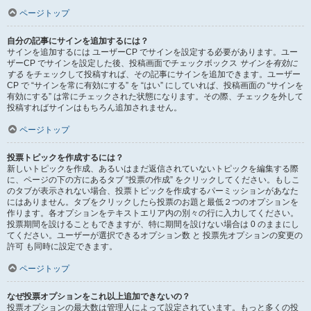
ページトップ
自分の記事にサインを追加するには？
サインを追加するには ユーザーCP でサインを設定する必要があります。ユー
ザーCP でサインを設定した後、投稿画面でチェックボックス
サインを有効に
する
をチェックして投稿すれば、その記事にサインを追加できます。ユーザー
CP で “サインを常に有効にする” を “はい” にしていれば、投稿画面の “サインを
有効にする” は常にチェックされた状態になります。その際、チェックを外して
投稿すればサインはもちろん追加されません。
ページトップ
投票トピックを作成するには？
新しいトピックを作成、あるいはまだ返信されていないトピックを編集する際
に、ページの下の方にあるタブ “投票の作成” をクリックしてください。もしこ
のタブが表示されない場合、投票トピックを作成するパーミッションがあなた
にはありません。タブをクリックしたら投票のお題と最低２つのオプションを
作ります。各オプションをテキストエリア内の別々の行に入力してください。
投票期間を設けることもできますが、特に期間を設けない場合は 0 のままにし
てください。ユーザーが選択できるオプション数 と 投票先オプションの変更の
許可 も同時に設定できます。
ページトップ
なぜ投票オプションをこれ以上追加できないの？
投票オプションの最大数は管理人によって設定されています。もっと多くの投