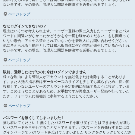
ない事です。その場合、管理人は問題を解決する必要があるでしょう。
ページトップ
なぜログインできないの？
理由はいくつか考えられます。ユーザー登録の際に入力したユーザー名とパス
ワードに間違いがなかったかどうかを今一度お確かめください。もし間違って
いない場合、アクセス禁止されていないかを管理人にお問い合わせください。
他に考えられる可能性としては掲示板自体に何か問題が発生しているかもしれ
ない事です。その場合、管理人は問題を解決する必要があるでしょう。
ページトップ
以前、登録したはずなのに今はログインできません！
様々な理由により管理人がアカウントを無効化または削除することがありま
す。また大抵の掲示板はデータベースのサイズを少しでも減らすため、長い間
投稿していないユーザーのアカウントを定期的に削除するように設定していま
す。このようなことがあるため、お手数ですが再度ユーザー登録を行っていた
だき、フォーラムに積極的に参加するようにしてください。
ページトップ
パスワードを無くしてしまいました！
落ち着いてください！ 無くしたパスワードを取り戻すことはできませんが新し
いパスワードを再発行することならできます。パスワードを再発行するにはロ
グインページで
パスワードを忘れてしまいました
リンクをクリックしてくださ