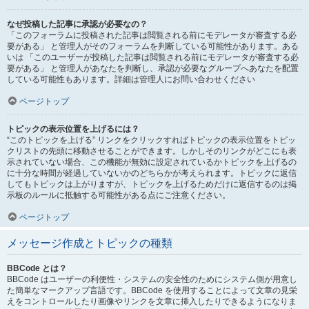
なぜ投稿した記事に承認が必要なの？
「このフォーラムに投稿された記事は閲覧される前にモデレータが審査する必
要がある」 と管理人がそのフォーラムを判断している可能性があります。ある
いは 「このユーザーが投稿した記事は閲覧される前にモデレータが審査する必
要がある」 と管理人があなたを判断し、承認が必要なグループへあなたを配置
している可能性もあります。詳細は管理人にお問い合わせください
ページトップ
トピックの表示位置を上げるには？
“このトピックを上げる” リンクをクリックすればトピックの表示位置をトピッ
クリストの先頭に移動させることができます。しかしそのリンクがどこにも表
示されていない場合、この機能が無効に設定されているかトピックを上げるの
に十分な時間が経過していないかのどちらかが考えられます。トピックに返信
してもトピックは上がりますが、トピックを上げるためだけに返信するのは掲
示板のルールに抵触する可能性がある点にご注意ください。
ページトップ
メッセージ作成とトピックの種類
BBCode とは？
BBCode はユーザーの利便性・システムの安全性のためにシステム側が用意し
た簡単なマークアップ言語です。BBCode を使用することによって文章の見栄
えをコントロールしたり画像やリンクを文章に挿入したりできるようになりま