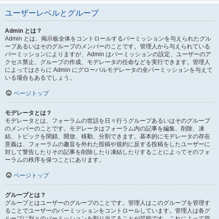
ユーザーレベルとグループ
Admin とは？
Admin とは、掲示板全体をコントロールするパーミッションを与えられたグル
ープあるいはそのグループのメンバーのことです。管理人から与えられている
パーミッションによりますが、Admin はパーミッションの設定、ユーザーのア
クセス禁止、グループの作成、モデレータの任命などを実行できます。管理人
によってはさらに Admin にグローバルモデレータの全パーミッションを与えて
いる場合もあるでしょう。
ページトップ
モデレータとは？
モデレータとは、フォーラムの世話を日々行うグループあるいはそのグループ
のメンバーのことです。モデレータはフォーラム内の記事を編集、削除、凍
結、トピックを閉鎖、開放、移動、分割できます。基本的にモデレータの存在
意義は、フォーラムの趣旨を外れた投稿や規約に反する投稿をしたユーザーに
対して警告したりその記事を削除したり凍結したりすることによってそのフォ
ーラムの秩序を保つことにあります。
ページトップ
グループとは？
グループとはユーザーのグループのことです。管理人はこのグループを管理す
ることでユーザーのパーミッションをコントロールしています。管理人は各グ
ループに別々のパーミッションを割り当てることが可能です。これによって管