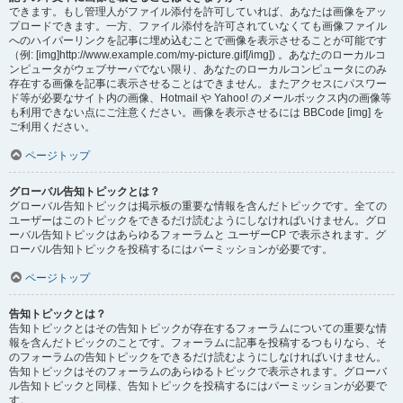
できます。もし管理人がファイル添付を許可していれば、あなたは画像をアッ
プロードできます。一方、ファイル添付を許可されていなくても画像ファイル
へのハイパーリンクを記事に埋め込むことで画像を表示させることが可能です
（例: [img]http://www.example.com/my-picture.gif[/img]) 。あなたのローカルコ
ンピュータがウェブサーバでない限り、あなたのローカルコンピュータにのみ
存在する画像を記事に表示させることはできません。またアクセスにパスワー
ド等が必要なサイト内の画像、Hotmail や Yahoo! のメールボックス内の画像等
も利用できない点にご注意ください。画像を表示させるには BBCode [img] を
ご利用ください。
ページトップ
グローバル告知トピックとは？
グローバル告知トピックは掲示板の重要な情報を含んだトピックです。全ての
ユーザーはこのトピックをできるだけ読むようにしなければいけません。グロ
ーバル告知トピックはあらゆるフォーラムと ユーザーCP で表示されます。グ
ローバル告知トピックを投稿するにはパーミッションが必要です。
ページトップ
告知トピックとは？
告知トピックとはその告知トピックが存在するフォーラムについての重要な情
報を含んだトピックのことです。フォーラムに記事を投稿するつもりなら、そ
のフォーラムの告知トピックをできるだけ読むようにしなければいけません。
告知トピックはそのフォーラムのあらゆるトピックで表示されます。グローバ
ル告知トピックと同様、告知トピックを投稿するにはパーミッションが必要で
す。