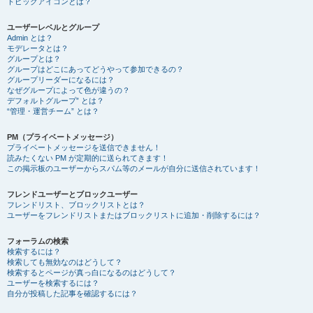
トピックアイコンとは？
ユーザーレベルとグループ
Admin とは？
モデレータとは？
グループとは？
グループはどこにあってどうやって参加できるの？
グループリーダーになるには？
なぜグループによって色が違うの？
デフォルトグループ” とは？
“管理・運営チーム” とは？
PM（プライベートメッセージ）
プライベートメッセージを送信できません！
読みたくない PM が定期的に送られてきます！
この掲示板のユーザーからスパム等のメールが自分に送信されています！
フレンドユーザーとブロックユーザー
フレンドリスト、ブロックリストとは？
ユーザーをフレンドリストまたはブロックリストに追加・削除するには？
フォーラムの検索
検索するには？
検索しても無効なのはどうして？
検索するとページが真っ白になるのはどうして？
ユーザーを検索するには？
自分が投稿した記事を確認するには？