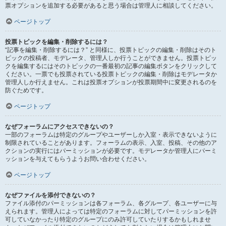
票オプションを追加する必要があると思う場合は管理人に相談してください。
ページトップ
投票トピックを編集・削除するには？
“記事を編集・削除するには？” と同様に、投票トピックの編集・削除はそのト
ピックの投稿者、モデレータ、管理人しか行うことができません。投票トピッ
クを編集するにはそのトピックの一番最初の記事の編集ボタンをクリックして
ください。一票でも投票されている投票トピックの編集・削除はモデレータか
管理人しか行えません。これは投票オプションが投票期間中に変更されるのを
防ぐためです。
ページトップ
なぜフォーラムにアクセスできないの？
一部のフォーラムは特定のグループやユーザーしか入室・表示できないように
制限されていることがあります。フォーラムの表示、入室、投稿、その他のア
クションの実行にはパーミッションが必要です。モデレータか管理人にパーミ
ッションを与えてもらうようお問い合わせください。
ページトップ
なぜファイルを添付できないの？
ファイル添付のパーミッションは各フォーラム、各グループ、各ユーザーに与
えられます。管理人によっては特定のフォーラムに対してパーミッションを許
可していなかったり特定のグループにのみ許可していたりするかもしれませ