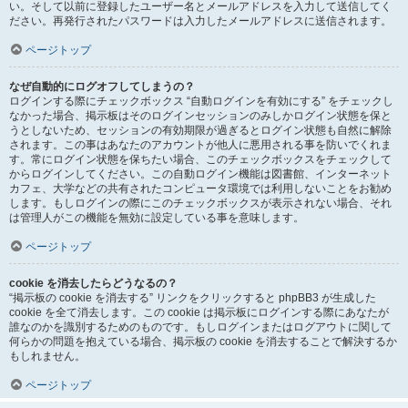
い。そして以前に登録したユーザー名とメールアドレスを入力して送信してく
ださい。再発行されたパスワードは入力したメールアドレスに送信されます。
ページトップ
なぜ自動的にログオフしてしまうの？
ログインする際にチェックボックス “自動ログインを有効にする” をチェックし
なかった場合、掲示板はそのログインセッションのみしかログイン状態を保と
うとしないため、セッションの有効期限が過ぎるとログイン状態も自然に解除
されます。この事はあなたのアカウントが他人に悪用される事を防いでくれま
す。常にログイン状態を保ちたい場合、このチェックボックスをチェックして
からログインしてください。この自動ログイン機能は図書館、インターネット
カフェ、大学などの共有されたコンピュータ環境では利用しないことをお勧め
します。もしログインの際にこのチェックボックスが表示されない場合、それ
は管理人がこの機能を無効に設定している事を意味します。
ページトップ
cookie を消去したらどうなるの？
“掲示板の cookie を消去する” リンクをクリックすると phpBB3 が生成した
cookie を全て消去します。この cookie は掲示板にログインする際にあなたが
誰なのかを識別するためのものです。もしログインまたはログアウトに関して
何らかの問題を抱えている場合、掲示板の cookie を消去することで解決するか
もしれません。
ページトップ