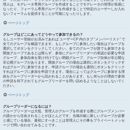
理人は、モデレータ専用グループを作成することでモデレータの管理が容易に
なったり、フォーラム専用グループを作成することで特定のユーザーしか入れ
ないフォーラムを提供することが可能になったりします。
ページトップ
グループはどこにあってどうやって参加できるの？
もしユーザー登録がお済みであれば ユーザーCP 内のタブ “メンバーリスト” で
全てのグループを確認できます。もしグループに参加したい場合はグループを
選択してボタンをクリックしてください。全てのグループが誰でも参加できる
開放グループであるとは限らず、参加にグループリーダーの承認が必要な申請
グループ、参加自体を受け付けてない閉鎖グループ、グループ自体が非公開な
非公開グループがあります。開放グループの場合は適切にボタンをクリックす
ればグループに参加できます。申請グループの場合も適切にボタンをクリック
すればグループに参加を申請できます。場合によってはグループに参加する理
由をグループリーダーから訊かれることがあります。もし何らかの理由で参加
の申請を却下されてもグループリーダーを問い詰めるようなことはしないでく
ださい。
ページトップ
グループリーダーになるには？
グループリーダーは大抵、管理人がグループを作成する際にグループメンバー
の誰かから任命されることがほとんどです。当掲示板に新しいグループが必要
と感じている場合、最初にすべきことは管理人にその事をプライベートメッセ
ージで問い合わせてみることです。