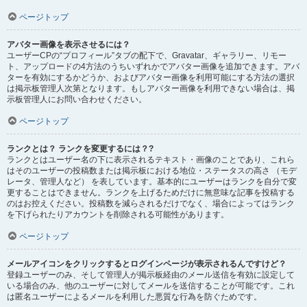
ページトップ
アバター画像を表示させるには？
ユーザーCPの“プロフィール”タブの配下で、Gravatar、ギャラリー、リモー
ト、アップロードの4方法のうちいずれかでアバター画像を追加できます。アバ
ターを有効にするかどうか、およびアバター画像を利用可能にする方法の選択
は掲示板管理人次第となります。もしアバター画像を利用できない場合は、掲
示板管理人にお問い合わせください。
ページトップ
ランクとは？ ランクを変更するには？?
ランクとはユーザー名の下に表示されるテキスト・画像のことであり、これら
はそのユーザーの投稿数または掲示板における地位・ステータスの高さ （モデ
レータ、管理人など） を表しています。基本的にユーザーはランクを自分で変
更することはできません。ランクを上げるためだけに無意味な記事を投稿する
のはお控えください。投稿数を減らされるだけでなく、場合によってはランク
を下げられたりアカウントを削除される可能性があります。
ページトップ
メールアイコンをクリックするとログインページが表示されるんですけど？
登録ユーザーのみ、そして管理人が掲示板経由のメール送信を有効に設定して
いる場合のみ、他のユーザーに対してメールを送信することが可能です。これ
は匿名ユーザーによるメールを利用した悪質な行為を防ぐためです。