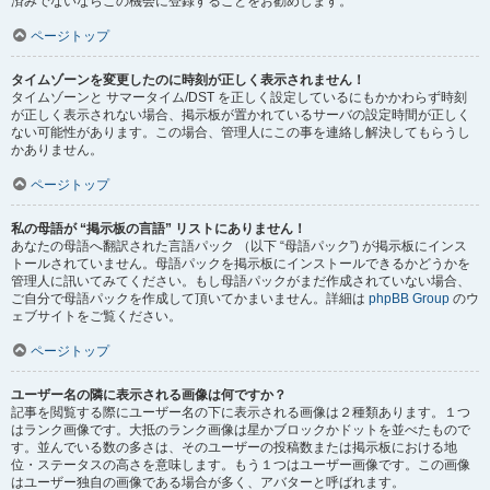
済みでないならこの機会に登録することをお勧めします。
ページトップ
タイムゾーンを変更したのに時刻が正しく表示されません！
タイムゾーンと サマータイム/DST を正しく設定しているにもかかわらず時刻
が正しく表示されない場合、掲示板が置かれているサーバの設定時間が正しく
ない可能性があります。この場合、管理人にこの事を連絡し解決してもらうし
かありません。
ページトップ
私の母語が “掲示板の言語” リストにありません！
あなたの母語へ翻訳された言語パック （以下 “母語パック”) が掲示板にインス
トールされていません。母語パックを掲示板にインストールできるかどうかを
管理人に訊いてみてください。もし母語パックがまだ作成されていない場合、
ご自分で母語パックを作成して頂いてかまいません。詳細は
phpBB Group
のウ
ェブサイトをご覧ください。
ページトップ
ユーザー名の隣に表示される画像は何ですか？
記事を閲覧する際にユーザー名の下に表示される画像は２種類あります。１つ
はランク画像です。大抵のランク画像は星かブロックかドットを並べたもので
す。並んでいる数の多さは、そのユーザーの投稿数または掲示板における地
位・ステータスの高さを意味します。もう１つはユーザー画像です。この画像
はユーザー独自の画像である場合が多く、アバターと呼ばれます。