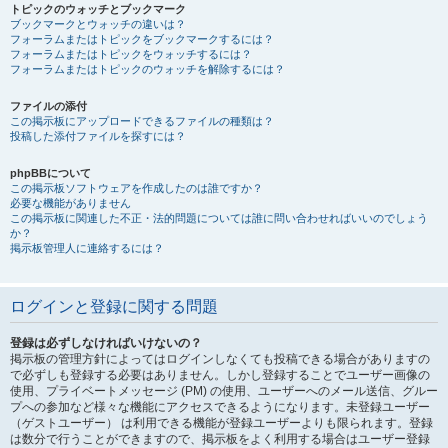
トピックのウォッチとブックマーク
ブックマークとウォッチの違いは？
フォーラムまたはトピックをブックマークするには？
フォーラムまたはトピックをウォッチするには？
フォーラムまたはトピックのウォッチを解除するには？
ファイルの添付
この掲示板にアップロードできるファイルの種類は？
投稿した添付ファイルを探すには？
phpBBについて
この掲示板ソフトウェアを作成したのは誰ですか？
必要な機能がありません
この掲示板に関連した不正・法的問題については誰に問い合わせればいいのでしょう
か？
掲示板管理人に連絡するには？
ログインと登録に関する問題
登録は必ずしなければいけないの？
掲示板の管理方針によってはログインしなくても投稿できる場合がありますの
で必ずしも登録する必要はありません。しかし登録することでユーザー画像の
使用、プライベートメッセージ (PM) の使用、ユーザーへのメール送信、グルー
プへの参加など様々な機能にアクセスできるようになります。未登録ユーザー
（ゲストユーザー） は利用できる機能が登録ユーザーよりも限られます。登録
は数分で行うことができますので、掲示板をよく利用する場合はユーザー登録