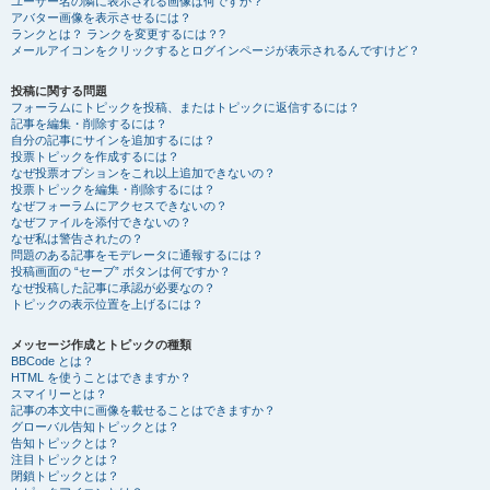
ユーザー名の隣に表示される画像は何ですか？
アバター画像を表示させるには？
ランクとは？ ランクを変更するには？?
メールアイコンをクリックするとログインページが表示されるんですけど？
投稿に関する問題
フォーラムにトピックを投稿、またはトピックに返信するには？
記事を編集・削除するには？
自分の記事にサインを追加するには？
投票トピックを作成するには？
なぜ投票オプションをこれ以上追加できないの？
投票トピックを編集・削除するには？
なぜフォーラムにアクセスできないの？
なぜファイルを添付できないの？
なぜ私は警告されたの？
問題のある記事をモデレータに通報するには？
投稿画面の “セーブ” ボタンは何ですか？
なぜ投稿した記事に承認が必要なの？
トピックの表示位置を上げるには？
メッセージ作成とトピックの種類
BBCode とは？
HTML を使うことはできますか？
スマイリーとは？
記事の本文中に画像を載せることはできますか？
グローバル告知トピックとは？
告知トピックとは？
注目トピックとは？
閉鎖トピックとは？