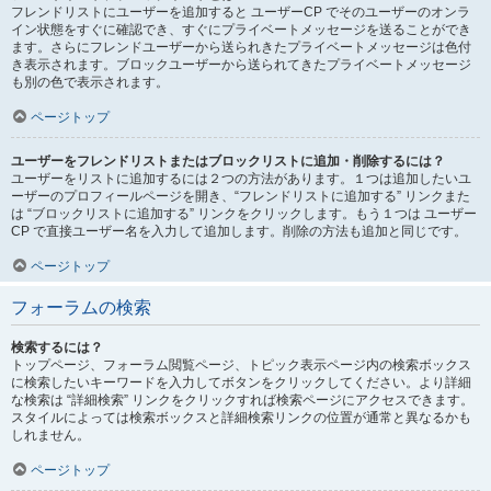
フレンドリストにユーザーを追加すると ユーザーCP でそのユーザーのオンラ
イン状態をすぐに確認でき、すぐにプライベートメッセージを送ることができ
ます。さらにフレンドユーザーから送られきたプライベートメッセージは色付
き表示されます。ブロックユーザーから送られてきたプライベートメッセージ
も別の色で表示されます。
ページトップ
ユーザーをフレンドリストまたはブロックリストに追加・削除するには？
ユーザーをリストに追加するには２つの方法があります。１つは追加したいユ
ーザーのプロフィールページを開き、“フレンドリストに追加する” リンクまた
は “ブロックリストに追加する” リンクをクリックします。もう１つは ユーザー
CP で直接ユーザー名を入力して追加します。削除の方法も追加と同じです。
ページトップ
フォーラムの検索
検索するには？
トップページ、フォーラム閲覧ページ、トピック表示ページ内の検索ボックス
に検索したいキーワードを入力してボタンをクリックしてください。より詳細
な検索は “詳細検索” リンクをクリックすれば検索ページにアクセスできます。
スタイルによっては検索ボックスと詳細検索リンクの位置が通常と異なるかも
しれません。
ページトップ