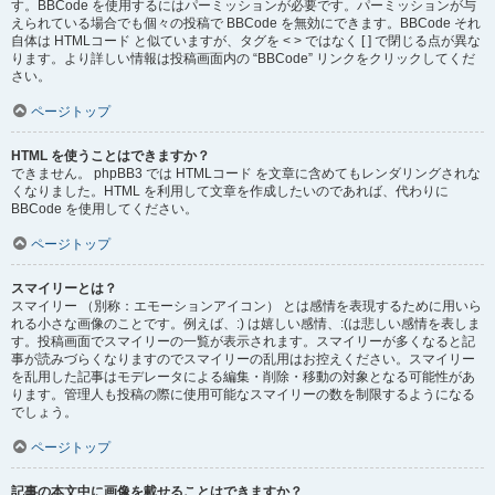
す。BBCode を使用するにはパーミッションが必要です。パーミッションが与
えられている場合でも個々の投稿で BBCode を無効にできます。BBCode それ
自体は HTMLコード と似ていますが、タグを < > ではなく [ ] で閉じる点が異な
ります。より詳しい情報は投稿画面内の “BBCode” リンクをクリックしてくだ
さい。
ページトップ
HTML を使うことはできますか？
できません。 phpBB3 では HTMLコード を文章に含めてもレンダリングされな
くなりました。HTML を利用して文章を作成したいのであれば、代わりに
BBCode を使用してください。
ページトップ
スマイリーとは？
スマイリー （別称：エモーションアイコン） とは感情を表現するために用いら
れる小さな画像のことです。例えば、:) は嬉しい感情、:(は悲しい感情を表しま
す。投稿画面でスマイリーの一覧が表示されます。スマイリーが多くなると記
事が読みづらくなりますのでスマイリーの乱用はお控えください。スマイリー
を乱用した記事はモデレータによる編集・削除・移動の対象となる可能性があ
ります。管理人も投稿の際に使用可能なスマイリーの数を制限するようになる
でしょう。
ページトップ
記事の本文中に画像を載せることはできますか？