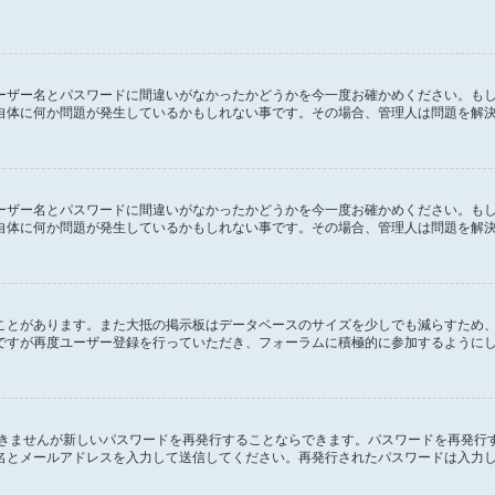
ーザー名とパスワードに間違いがなかったかどうかを今一度お確かめください。も
自体に何か問題が発生しているかもしれない事です。その場合、管理人は問題を解
ーザー名とパスワードに間違いがなかったかどうかを今一度お確かめください。も
自体に何か問題が発生しているかもしれない事です。その場合、管理人は問題を解
ことがあります。また大抵の掲示板はデータベースのサイズを少しでも減らすため
ですが再度ユーザー登録を行っていただき、フォーラムに積極的に参加するように
できませんが新しいパスワードを再発行することならできます。パスワードを再発行
名とメールアドレスを入力して送信してください。再発行されたパスワードは入力