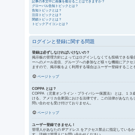
記事の本文中に画像を載せることはできますか？
グローバル告知トピックとは？
告知トピックとは？
注目トピックとは？
閉鎖トピックとは？
トピックアイコンとは？
ログインと登録に関する問題
登録は必ずしなければいけないの？
掲示板の管理方針によってはログインしなくても投稿できる場合
ーへのメール送信、グループへの参加など様々な機能にアクセ
ますので、掲示板をよく利用する場合はユーザー登録すること
ページトップ
COPPA とは？
COPPA （児童オンライン・プライバシー保護法） とは、
ける、アメリカ合衆国における法律です。この法律があなたもしく
問い合わせも受け付けておりません。
ページトップ
ユーザー登録できません！
管理人があなたの IPアドレス をアクセス禁止に指定してい
す。詳細は管理人にお問い合わせください。