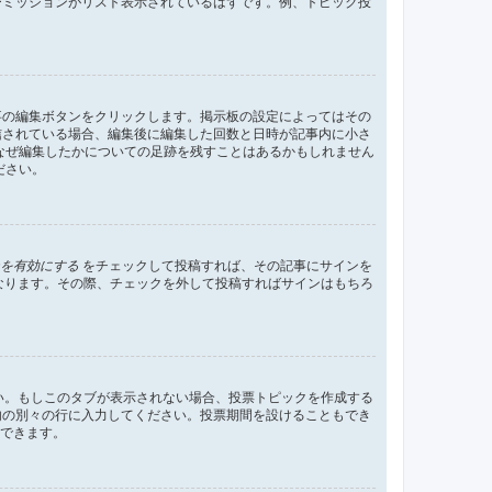
ーミッションがリスト表示されているはずです。例、トピック投
事の編集ボタンをクリックします。掲示板の設定によってはその
信されている場合、編集後に編集した回数と日時が記事内に小さ
なぜ編集したかについての足跡を残すことはあるかもしれません
ださい。
を有効にする
をチェックして投稿すれば、その記事にサインを
状態になります。その際、チェックを外して投稿すればサインはもちろ
さい。もしこのタブが表示されない場合、投票トピックを作成する
内の別々の行に入力してください。投票期間を設けることもでき
定できます。