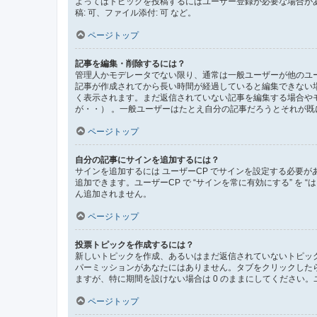
よってはトピックを投稿するにはユーザー登録が必要な場合が
稿: 可、ファイル添付: 可 など。
ページトップ
記事を編集・削除するには？
管理人かモデレータでない限り、通常は一般ユーザーが他のユ
記事が作成されてから長い時間が経過していると編集できない
く表示されます。まだ返信されていない記事を編集する場合や
が・・） 。一般ユーザーはたとえ自分の記事だろうとそれが
ページトップ
自分の記事にサインを追加するには？
サインを追加するには ユーザーCP でサインを設定する必要
追加できます。ユーザーCP で “サインを常に有効にする” を
ん追加されません。
ページトップ
投票トピックを作成するには？
新しいトピックを作成、あるいはまだ返信されていないトピック
パーミッションがあなたにはありません。タブをクリックした
ますが、特に期間を設けない場合は 0 のままにしてください。
ページトップ