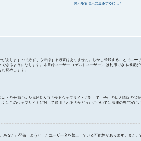
掲示板管理人に連絡するには？
がありますので必ずしも登録する必要はありません。しかし登録することでユーザー画
スできるようになります。未登録ユーザー （ゲストユーザー） は利用できる機能
をお勧めします。
１３歳以下の子供に個人情報を入力させるウェブサイトに対して、子供の個人情報の保
はこのウェブサイトに対して適用されるのかどうかについては法律の専門家にお問い合
るか、あなたが登録しようとしたユーザー名を禁止している可能性があります。また