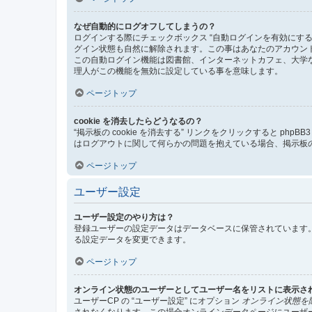
なぜ自動的にログオフしてしまうの？
ログインする際にチェックボックス “自動ログインを有効にす
グイン状態も自然に解除されます。この事はあなたのアカウン
この自動ログイン機能は図書館、インターネットカフェ、大学
理人がこの機能を無効に設定している事を意味します。
ページトップ
cookie を消去したらどうなるの？
“掲示板の cookie を消去する” リンクをクリックすると ph
はログアウトに関して何らかの問題を抱えている場合、掲示板の 
ページトップ
ユーザー設定
ユーザー設定のやり方は？
登録ユーザーの設定データはデータベースに保管されています。
る設定データを変更できます。
ページトップ
オンライン状態のユーザーとしてユーザー名をリストに表示さ
ユーザーCP の “ユーザー設定” にオプション
オンライン状態を
されなくなります。この場合オンラインデータページにユーザ