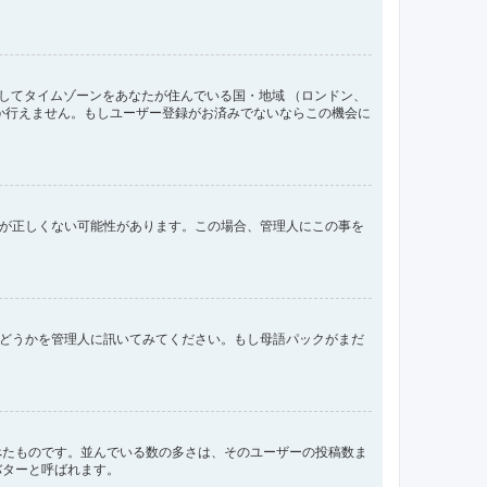
してタイムゾーンをあなたが住んでいる国・地域 （ロンドン、
か行えません。もしユーザー登録がお済みでないならこの機会に
間が正しくない可能性があります。この場合、管理人にこの事を
るかどうかを管理人に訊いてみてください。もし母語パックがまだ
べたものです。並んでいる数の多さは、そのユーザーの投稿数ま
バターと呼ばれます。