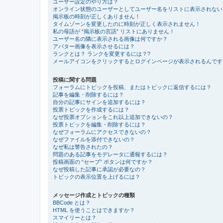
ユーザー設定のやり方は？
オンライン状態のユーザーとしてユーザー名をリストに表示されない
掲示板の時刻が正しくありません！
タイムゾーンを変更したのに時刻が正しく表示されません！
私の母語が “掲示板の言語” リストにありません！
ユーザー名の隣に表示される画像は何ですか？
アバター画像を表示させるには？
ランクとは？ ランクを変更するには？?
メールアイコンをクリックするとログインページが表示されるんです
投稿に関する問題
フォーラムにトピックを投稿、またはトピックに返信するには？
記事を編集・削除するには？
自分の記事にサインを追加するには？
投票トピックを作成するには？
なぜ投票オプションをこれ以上追加できないの？
投票トピックを編集・削除するには？
なぜフォーラムにアクセスできないの？
なぜファイルを添付できないの？
なぜ私は警告されたの？
問題のある記事をモデレータに通報するには？
投稿画面の “セーブ” ボタンは何ですか？
なぜ投稿した記事に承認が必要なの？
トピックの表示位置を上げるには？
メッセージ作成とトピックの種類
BBCode とは？
HTML を使うことはできますか？
スマイリーとは？