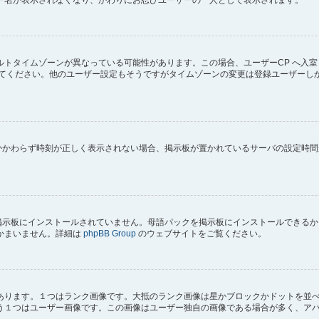
トタイムゾーンが異なっている可能性があります。この場合、ユーザーCP へ入室
してください。他のユーザー設定もそうですがタイムゾーンの変更は登録ユーザーし
にもかかわらず時刻が正しく表示されない場合、掲示板が置かれているサーバの設定時
) が掲示板にインストールされていません。母語パックを掲示板にインストールでき
かまいません。詳細は
phpBB Group
のウェブサイトをご覧ください。
あります。１つはランク画像です。大抵のランク画像は星かブロックかドットを並
う１つはユーザー画像です。この画像はユーザー独自の画像である場合が多く、ア