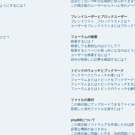
読みたくない PM が定期的に送られてきま
ようにするには？
この掲示板のユーザーからスパム等のメー
フレンドユーザーとブロックユーザー
フレンドリスト、ブロックリストとは？
ユーザーをフレンドリストまたはブロック
フォーラムの検索
けど？
検索するには？
検索しても無効なのはどうして？
検索するとページが真っ白になるのはどう
ユーザーを検索するには？
自分が投稿した記事を確認するには？
トピックのウォッチとブックマーク
ブックマークとウォッチの違いは？
フォーラムまたはトピックをブックマーク
フォーラムまたはトピックをウォッチする
フォーラムまたはトピックのウォッチを解
ファイルの添付
この掲示板にアップロードできるファイル
投稿した添付ファイルを探すには？
phpBBについて
この掲示板ソフトウェアを作成したのは誰
必要な機能がありません
この掲示板に関連した不正・法的問題につ