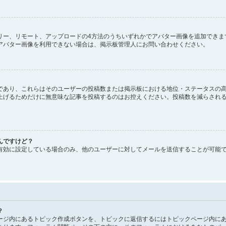
、ギャラリー、リモート、アップロードの4方法のうちいずれかでアバター画像を追加で
アバター画像を利用できない場合は、掲示板管理人にお問い合わせください。
であり、これらはそのユーザーの投稿数または掲示板における地位・ステータスの高
上げるためだけに無意味な記事を投稿するのはお控えください。投稿数を減らされ
んですけど？
有効に設定している場合のみ、他のユーザーに対してメールを送信することが可能
？
ージ内にあるトピック作成ボタンを、トピックに返信するにはトピックページ内にあ