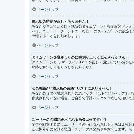
ページトップ
掲示板の時刻が正しくありません！
あなたが住んでいる国・地域のタイムゾーンと掲示板のデフォル
パリ、ニューヨーク、シドニーなど） のタイムゾーンに設定
登録することをお勧めします。
ページトップ
タイムゾーンを変更したのに時刻が正しく表示されません！
タイムゾーンと サマータイム/DST を正しく設定している
連絡し解決してもらうしかありません。
ページトップ
私の母語が “掲示板の言語” リストにありません！
あなたの母語へ翻訳された言語パック （以下 “母語パック”
作成されていない場合、ご自分で母語パックを作成して頂いて
ページトップ
ユーザー名の隣に表示される画像は何ですか？
記事を閲覧する際にユーザー名の下に表示される画像は２種類
たは掲示板における地位・ステータスの高さを意味します。も