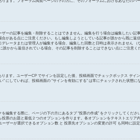
あります。フォーラム閲覧ページの下の方に、そのフォーラムにおけるあなたのパ
ーザーの記事を編集・削除することはできません。編集を行う場合は編集したい記
場合がある点にご注意ください。もし編集しようとしている記事が誰かから既に返
モデレータまたは管理人が編集する場合、編集した回数と日時は表示されません （
既に誰かから返信されている場合、その記事を削除することはできない点にご注意く
があります。ユーザーCP でサインを設定した後、投稿画面でチェックボックス
サイン
 “はい” にしていれば、投稿画面の “サインを有効にする” は常にチェックされた
を編集する際に、ページの下の方にあるタブ “投票の作成” をクリックしてくだ
ら投票のお題と最低２つのオプションを作ります。各オプションをテキストエリア
ユーザーが選択できるオプション数 と 投票先オプションの変更の許可 も同時に設