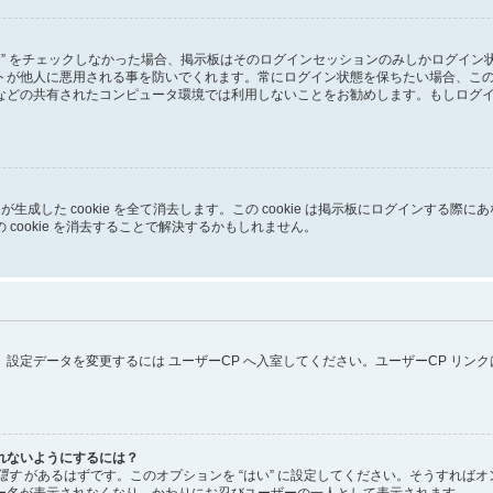
る” をチェックしなかった場合、掲示板はそのログインセッションのみしかログイ
トが他人に悪用される事を防いでくれます。常にログイン状態を保ちたい場合、こ
などの共有されたコンピュータ環境では利用しないことをお勧めします。もしログ
pBB3 が生成した cookie を全て消去します。この cookie は掲示板にログイ
cookie を消去することで解決するかもしれません。
設定データを変更するには ユーザーCP へ入室してください。ユーザーCP リン
れないようにするには？
隠す
があるはずです。このオプションを “はい” に設定してください。そうすれば
ー名が表示されなくなり、かわりにお忍びユーザーの一人として表示されます。