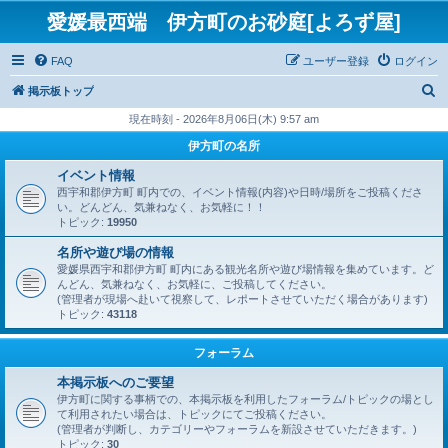
愛媛最西端 伊方町のお砂庭[よろず屋]
FAQ
ユーザー登録
ログイン
検
掲示板トップ
索
現在時刻 - 2026年8月06日(木) 9:57 am
伊方町の名所
イベント情報
西宇和郡伊方町 町内での、イベント情報(内容)や日時/場所をご投稿くださ
い。どんどん、気兼ねなく、お気軽に！！
トピック:
19950
名所や遊び場の情報
愛媛県西宇和郡伊方町 町内にある観光名所や遊び場情報を集めています。ど
んどん、気兼ねなく、お気軽に、ご投稿してください。
(管理者が現場へ赴いて視察して、レポートさせていただく場合があります)
トピック:
43118
フォーラム
本掲示板へのご要望
伊方町に関する事柄での、本掲示板を利用したフォーラム/トピックの場とし
て利用されたい場合は、トピックにてご投稿ください。
(管理者が判断し、カテゴリーやフォーラムを新設させていただきます。)
トピック:
30