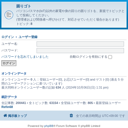
困りゴト
パソコン/スマホ(IoT)以外の家電や身の回りの困りゴトを、新規でトピックと
して投稿してください。
(管理者および関係者へ呼びかけて、対応させていただく場合があります)
トピック:
8
ログイン
•
ユーザー登録
ユーザー名:
パスワード:
パスワードを忘れてしまいました
自動ログインを有効にする
オンラインデータ
オンラインユーザー
0
人 :: 登録ユーザー[0], お忍びユーザー[0] and ゲスト[0] (過去 5 分
間のユーザーアクションに基づいています)
最大同時オンラインユーザー数の記録
634
人 (2024年10月06日(日) 1:31 pm)
統計データ
全記事数:
200441
• 全トピック数:
63154
• 全登録ユーザー数:
805
• 最新登録ユーザー
Refin68
掲示板トップ
全ての表示時間は
UTC+09:00
です
Powered by
phpBB
® Forum Software © phpBB Limited