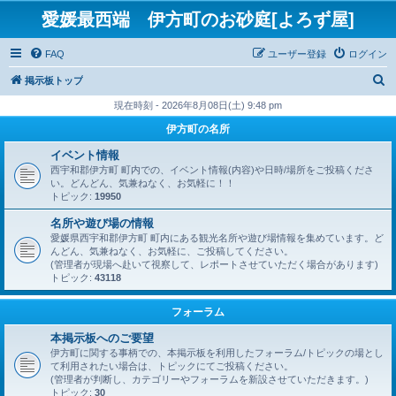
愛媛最西端 伊方町のお砂庭[よろず屋]
FAQ
ユーザー登録
ログイン
検
掲示板トップ
索
現在時刻 - 2026年8月08日(土) 9:48 pm
伊方町の名所
イベント情報
西宇和郡伊方町 町内での、イベント情報(内容)や日時/場所をご投稿くださ
い。どんどん、気兼ねなく、お気軽に！！
トピック:
19950
名所や遊び場の情報
愛媛県西宇和郡伊方町 町内にある観光名所や遊び場情報を集めています。ど
んどん、気兼ねなく、お気軽に、ご投稿してください。
(管理者が現場へ赴いて視察して、レポートさせていただく場合があります)
トピック:
43118
フォーラム
本掲示板へのご要望
伊方町に関する事柄での、本掲示板を利用したフォーラム/トピックの場とし
て利用されたい場合は、トピックにてご投稿ください。
(管理者が判断し、カテゴリーやフォーラムを新設させていただきます。)
トピック:
30