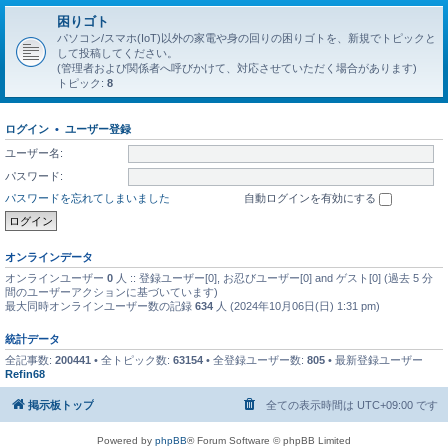
困りゴト
パソコン/スマホ(IoT)以外の家電や身の回りの困りゴトを、新規でトピックと
して投稿してください。
(管理者および関係者へ呼びかけて、対応させていただく場合があります)
トピック:
8
ログイン
•
ユーザー登録
ユーザー名:
パスワード:
パスワードを忘れてしまいました
自動ログインを有効にする
オンラインデータ
オンラインユーザー
0
人 :: 登録ユーザー[0], お忍びユーザー[0] and ゲスト[0] (過去 5 分
間のユーザーアクションに基づいています)
最大同時オンラインユーザー数の記録
634
人 (2024年10月06日(日) 1:31 pm)
統計データ
全記事数:
200441
• 全トピック数:
63154
• 全登録ユーザー数:
805
• 最新登録ユーザー
Refin68
掲示板トップ
全ての表示時間は
UTC+09:00
です
Powered by
phpBB
® Forum Software © phpBB Limited