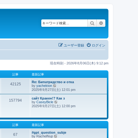
検索
詳細検索
ユーザー登録
ログイン
現在時刻 - 2026年8月06日(木) 9:12 pm
記事
最新記事
Re: Бипатридство и отка
42125
by
yachekton
最
2025年9月27日(土) 12:01 pm
新
記
сайт Кракен!? Как з
事
157794
by
CaseyBicle
最
2025年9月27日(土) 12:00 pm
新
記
事
記事
最新記事
#gpt_question_subje
67
by
RachelNup
最