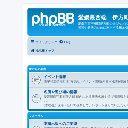
愛媛最西端 伊方町
愛媛県西宇和郡伊方町の遊びなどの
相談や解決のために利用する掲示板
クイックリンク
FAQ
掲示板トップ
伊方町の名所
イベント情報
西宇和郡伊方町 町内での、イベント情報(内容)や日時/場
名所や遊び場の情報
愛媛県西宇和郡伊方町 町内にある観光名所や遊び場情報を
い。
(管理者が現場へ赴いて視察して、レポートさせていただく
フォーラム
本掲示板へのご要望