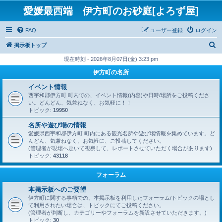
愛媛最西端 伊方町のお砂庭[よろず屋]
FAQ
ユーザー登録
ログイン
検
掲示板トップ
索
現在時刻 - 2026年8月07日(金) 3:23 pm
伊方町の名所
イベント情報
西宇和郡伊方町 町内での、イベント情報(内容)や日時/場所をご投稿くださ
い。どんどん、気兼ねなく、お気軽に！！
トピック:
19950
名所や遊び場の情報
愛媛県西宇和郡伊方町 町内にある観光名所や遊び場情報を集めています。ど
んどん、気兼ねなく、お気軽に、ご投稿してください。
(管理者が現場へ赴いて視察して、レポートさせていただく場合があります)
トピック:
43118
フォーラム
本掲示板へのご要望
伊方町に関する事柄での、本掲示板を利用したフォーラム/トピックの場とし
て利用されたい場合は、トピックにてご投稿ください。
(管理者が判断し、カテゴリーやフォーラムを新設させていただきます。)
トピック:
30