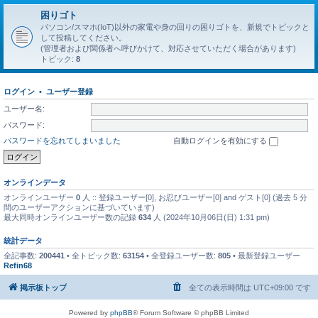
困りゴト
パソコン/スマホ(IoT)以外の家電や身の回りの困りゴトを、新規でトピックと
して投稿してください。
(管理者および関係者へ呼びかけて、対応させていただく場合があります)
トピック:
8
ログイン
•
ユーザー登録
ユーザー名:
パスワード:
パスワードを忘れてしまいました
自動ログインを有効にする
オンラインデータ
オンラインユーザー
0
人 :: 登録ユーザー[0], お忍びユーザー[0] and ゲスト[0] (過去 5 分
間のユーザーアクションに基づいています)
最大同時オンラインユーザー数の記録
634
人 (2024年10月06日(日) 1:31 pm)
統計データ
全記事数:
200441
• 全トピック数:
63154
• 全登録ユーザー数:
805
• 最新登録ユーザー
Refin68
掲示板トップ
全ての表示時間は
UTC+09:00
です
Powered by
phpBB
® Forum Software © phpBB Limited