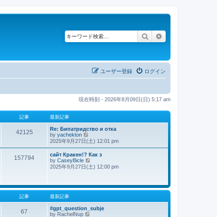
検索
詳細検索
ユーザー登録
ログイン
現在時刻 - 2026年8月09日(日) 5:17 am
記事
最新記事
Re: Бипатридство и отка
42125
by
yachekton
最
2025年9月27日(土) 12:01 pm
新
記
сайт Кракен!? Как з
事
157794
by
CaseyBicle
最
2025年9月27日(土) 12:00 pm
新
記
事
記事
最新記事
#gpt_question_subje
67
by
RachelNup
最