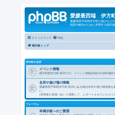
愛媛最西端 伊方町
愛媛県西宇和郡伊方町の遊びなどの
相談や解決のために利用する掲示板
クイックリンク
FAQ
掲示板トップ
伊方町の名所
イベント情報
西宇和郡伊方町 町内での、イベント情報(内容)や日時/場
名所や遊び場の情報
愛媛県西宇和郡伊方町 町内にある観光名所や遊び場情報を
い。
(管理者が現場へ赴いて視察して、レポートさせていただく
フォーラム
本掲示板へのご要望