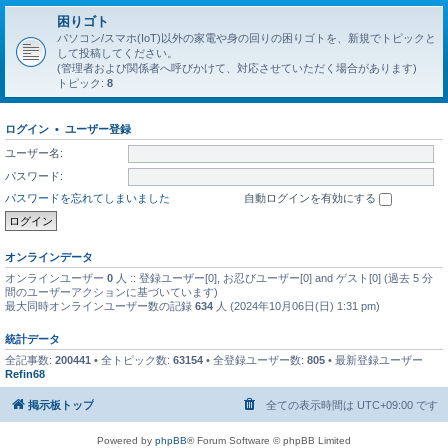
困りゴト
パソコン/スマホ(IoT)以外の家電や身の回りの困りゴトを、新規でトピックと
して投稿してください。
(管理者および関係者へ呼びかけて、対応させていただく場合があります)
トピック:
8
ログイン
•
ユーザー登録
ユーザー名:
パスワード:
パスワードを忘れてしまいました
自動ログインを有効にする
オンラインデータ
オンラインユーザー
0
人 :: 登録ユーザー[0], お忍びユーザー[0] and ゲスト[0] (過去 5 分
間のユーザーアクションに基づいています)
最大同時オンラインユーザー数の記録
634
人 (2024年10月06日(日) 1:31 pm)
統計データ
全記事数:
200441
• 全トピック数:
63154
• 全登録ユーザー数:
805
• 最新登録ユーザー
Refin68
掲示板トップ
全ての表示時間は
UTC+09:00
です
Powered by
phpBB
® Forum Software © phpBB Limited