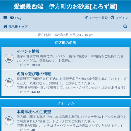
愛媛最西端 伊方町のお砂庭[よろず屋]
FAQ
ユーザー登録
ログイン
検
掲示板トップ
索
現在時刻 - 2026年8月06日(木) 7:10 pm
伊方町の名所
イベント情報
西宇和郡伊方町 町内での、イベント情報(内容)や日時/場所をご投稿くださ
い。どんどん、気兼ねなく、お気軽に！！
トピック:
19950
名所や遊び場の情報
愛媛県西宇和郡伊方町 町内にある観光名所や遊び場情報を集めています。ど
んどん、気兼ねなく、お気軽に、ご投稿してください。
(管理者が現場へ赴いて視察して、レポートさせていただく場合があります)
トピック:
43118
フォーラム
本掲示板へのご要望
伊方町に関する事柄での、本掲示板を利用したフォーラム/トピックの場とし
て利用されたい場合は、トピックにてご投稿ください。
(管理者が判断し、カテゴリーやフォーラムを新設させていただきます。)
トピック:
30