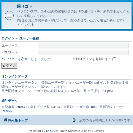
困りゴト
パソコン/スマホ(IoT)以外の家電や身の回りの困りゴトを、新規でトピックと
して投稿してください。
(管理者および関係者へ呼びかけて、対応させていただく場合があります)
トピック:
8
ログイン
•
ユーザー登録
ユーザー名:
パスワード:
パスワードを忘れてしまいました
自動ログインを有効にする
オンラインデータ
オンラインユーザー
0
人 :: 登録ユーザー[0], お忍びユーザー[0] and ゲスト[0] (過去 5 分
間のユーザーアクションに基づいています)
最大同時オンラインユーザー数の記録
634
人 (2024年10月06日(日) 1:31 pm)
統計データ
全記事数:
200441
• 全トピック数:
63154
• 全登録ユーザー数:
805
• 最新登録ユーザー
Refin68
掲示板トップ
全ての表示時間は
UTC+09:00
です
Powered by
phpBB
® Forum Software © phpBB Limited