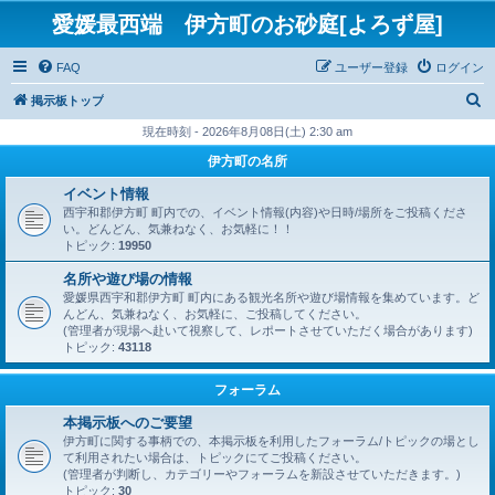
愛媛最西端 伊方町のお砂庭[よろず屋]
FAQ
ユーザー登録
ログイン
検
掲示板トップ
索
現在時刻 - 2026年8月08日(土) 2:30 am
伊方町の名所
イベント情報
西宇和郡伊方町 町内での、イベント情報(内容)や日時/場所をご投稿くださ
い。どんどん、気兼ねなく、お気軽に！！
トピック:
19950
名所や遊び場の情報
愛媛県西宇和郡伊方町 町内にある観光名所や遊び場情報を集めています。ど
んどん、気兼ねなく、お気軽に、ご投稿してください。
(管理者が現場へ赴いて視察して、レポートさせていただく場合があります)
トピック:
43118
フォーラム
本掲示板へのご要望
伊方町に関する事柄での、本掲示板を利用したフォーラム/トピックの場とし
て利用されたい場合は、トピックにてご投稿ください。
(管理者が判断し、カテゴリーやフォーラムを新設させていただきます。)
トピック:
30