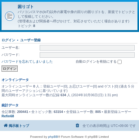
困りゴト
パソコン/スマホ(IoT)以外の家電や身の回りの困りゴトを、新規でトピックと
して投稿してください。
(管理者および関係者へ呼びかけて、対応させていただく場合があります)
トピック:
8
ログイン
•
ユーザー登録
ユーザー名:
パスワード:
パスワードを忘れてしまいました
自動ログインを有効にする
オンラインデータ
オンラインユーザー
0
人 :: 登録ユーザー[0], お忍びユーザー[0] and ゲスト[0] (過去 5 分
間のユーザーアクションに基づいています)
最大同時オンラインユーザー数の記録
634
人 (2024年10月06日(日) 1:31 pm)
統計データ
全記事数:
200441
• 全トピック数:
63154
• 全登録ユーザー数:
805
• 最新登録ユーザー
Refin68
掲示板トップ
全ての表示時間は
UTC+09:00
です
Powered by
phpBB
® Forum Software © phpBB Limited