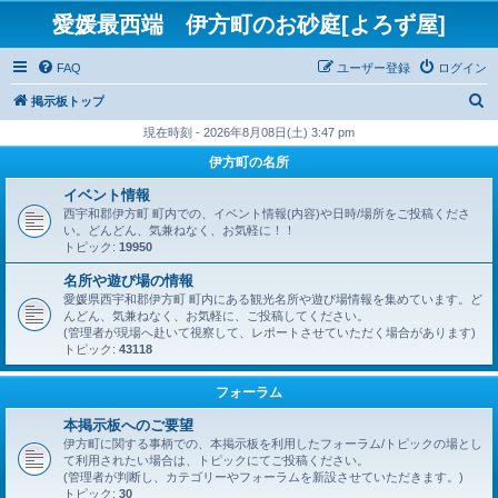
愛媛最西端 伊方町のお砂庭[よろず屋]
FAQ
ユーザー登録
ログイン
検
掲示板トップ
索
現在時刻 - 2026年8月08日(土) 3:47 pm
伊方町の名所
イベント情報
西宇和郡伊方町 町内での、イベント情報(内容)や日時/場所をご投稿くださ
い。どんどん、気兼ねなく、お気軽に！！
トピック:
19950
名所や遊び場の情報
愛媛県西宇和郡伊方町 町内にある観光名所や遊び場情報を集めています。ど
んどん、気兼ねなく、お気軽に、ご投稿してください。
(管理者が現場へ赴いて視察して、レポートさせていただく場合があります)
トピック:
43118
フォーラム
本掲示板へのご要望
伊方町に関する事柄での、本掲示板を利用したフォーラム/トピックの場とし
て利用されたい場合は、トピックにてご投稿ください。
(管理者が判断し、カテゴリーやフォーラムを新設させていただきます。)
トピック:
30