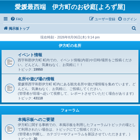
愛媛最西端 伊方町のお砂庭[よろず屋]
FAQ
ユーザー登録
ログイン
検
掲示板トップ
索
現在時刻 - 2026年8月06日(木) 9:14 pm
伊方町の名所
イベント情報
西宇和郡伊方町 町内での、イベント情報(内容)や日時/場所をご投稿くださ
い。どんどん、気兼ねなく、お気軽に！！
トピック:
19950
名所や遊び場の情報
愛媛県西宇和郡伊方町 町内にある観光名所や遊び場情報を集めています。ど
んどん、気兼ねなく、お気軽に、ご投稿してください。
(管理者が現場へ赴いて視察して、レポートさせていただく場合があります)
トピック:
43118
フォーラム
本掲示板へのご要望
伊方町に関する事柄での、本掲示板を利用したフォーラム/トピックの場とし
て利用されたい場合は、トピックにてご投稿ください。
(管理者が判断し、カテゴリーやフォーラムを新設させていただきます。)
トピック:
30