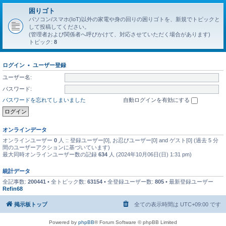
困りゴト
パソコン/スマホ(IoT)以外の家電や身の回りの困りゴトを、新規でトピックと
して投稿してください。
(管理者および関係者へ呼びかけて、対応させていただく場合があります)
トピック:
8
ログイン
•
ユーザー登録
ユーザー名:
パスワード:
パスワードを忘れてしまいました
自動ログインを有効にする
オンラインデータ
オンラインユーザー
0
人 :: 登録ユーザー[0], お忍びユーザー[0] and ゲスト[0] (過去 5 分
間のユーザーアクションに基づいています)
最大同時オンラインユーザー数の記録
634
人 (2024年10月06日(日) 1:31 pm)
統計データ
全記事数:
200441
• 全トピック数:
63154
• 全登録ユーザー数:
805
• 最新登録ユーザー
Refin68
掲示板トップ
全ての表示時間は
UTC+09:00
です
Powered by
phpBB
® Forum Software © phpBB Limited