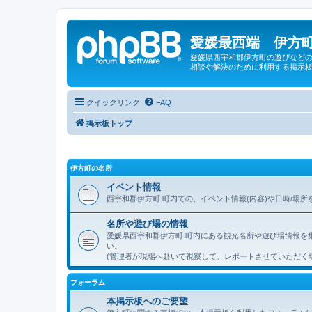
愛媛最西端 伊方町
愛媛県西宇和郡伊方町の遊びなどの
相談や解決のために利用する掲示板
クイックリンク
FAQ
掲示板トップ
伊方町の名所
イベント情報
西宇和郡伊方町 町内での、イベント情報(内容)や日時/場
名所や遊び場の情報
愛媛県西宇和郡伊方町 町内にある観光名所や遊び場情報を
い。
(管理者が現場へ赴いて視察して、レポートさせていただく
フォーラム
本掲示板へのご要望