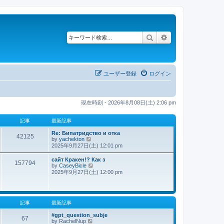
検索
詳細検索
ユーザー登録
ログイン
現在時刻 - 2026年8月08日(土) 2:06 pm
記事
最新記事
Re: Бипатридство и отка
42125
by
yachekton
最
2025年9月27日(土) 12:01 pm
新
記
сайт Кракен!? Как з
事
157794
by
CaseyBicle
最
2025年9月27日(土) 12:00 pm
新
記
事
記事
最新記事
#gpt_question_subje
67
by
RachelNup
最