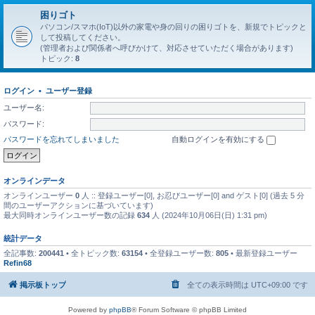
困りゴト
パソコン/スマホ(IoT)以外の家電や身の回りの困りゴトを、新規でトピックと
して投稿してください。
(管理者および関係者へ呼びかけて、対応させていただく場合があります)
トピック:
8
ログイン
•
ユーザー登録
ユーザー名:
パスワード:
パスワードを忘れてしまいました
自動ログインを有効にする
オンラインデータ
オンラインユーザー
0
人 :: 登録ユーザー[0], お忍びユーザー[0] and ゲスト[0] (過去 5 分
間のユーザーアクションに基づいています)
最大同時オンラインユーザー数の記録
634
人 (2024年10月06日(日) 1:31 pm)
統計データ
全記事数:
200441
• 全トピック数:
63154
• 全登録ユーザー数:
805
• 最新登録ユーザー
Refin68
掲示板トップ
全ての表示時間は
UTC+09:00
です
Powered by
phpBB
® Forum Software © phpBB Limited