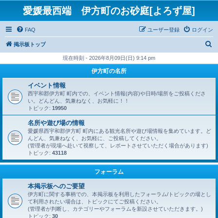
愛媛最西端 伊方町のお砂庭[よろず屋]
FAQ
ユーザー登録
ログイン
検
掲示板トップ
索
現在時刻 - 2026年8月09日(日) 9:14 pm
伊方町の名所
イベント情報
西宇和郡伊方町 町内での、イベント情報(内容)や日時/場所をご投稿くださ
い。どんどん、気兼ねなく、お気軽に！！
トピック:
19950
名所や遊び場の情報
愛媛県西宇和郡伊方町 町内にある観光名所や遊び場情報を集めています。ど
んどん、気兼ねなく、お気軽に、ご投稿してください。
(管理者が現場へ赴いて視察して、レポートさせていただく場合があります)
トピック:
43118
フォーラム
本掲示板へのご要望
伊方町に関する事柄での、本掲示板を利用したフォーラム/トピックの場とし
て利用されたい場合は、トピックにてご投稿ください。
(管理者が判断し、カテゴリーやフォーラムを新設させていただきます。)
トピック:
30