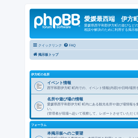
愛媛最西端 伊方町
愛媛県西宇和郡伊方町の遊びなどの
相談や解決のために利用する掲示板
クイックリンク
FAQ
掲示板トップ
伊方町の名所
イベント情報
西宇和郡伊方町 町内での、イベント情報(内容)や日時/場
名所や遊び場の情報
愛媛県西宇和郡伊方町 町内にある観光名所や遊び場情報を
い。
(管理者が現場へ赴いて視察して、レポートさせていただく
フォーラム
本掲示板へのご要望