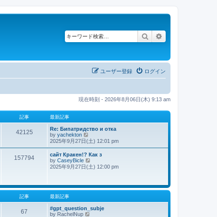
検索
詳細検索
ユーザー登録
ログイン
現在時刻 - 2026年8月06日(木) 9:13 am
記事
最新記事
Re: Бипатридство и отка
42125
by
yachekton
最
2025年9月27日(土) 12:01 pm
新
記
сайт Кракен!? Как з
事
157794
by
CaseyBicle
最
2025年9月27日(土) 12:00 pm
新
記
事
記事
最新記事
#gpt_question_subje
67
by
RachelNup
最