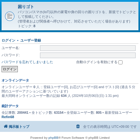
困りゴト
パソコン/スマホ(IoT)以外の家電や身の回りの困りゴトを、新規でトピックと
して投稿してください。
(管理者および関係者へ呼びかけて、対応させていただく場合があります)
トピック:
8
ログイン
•
ユーザー登録
ユーザー名:
パスワード:
パスワードを忘れてしまいました
自動ログインを有効にする
オンラインデータ
オンラインユーザー
0
人 :: 登録ユーザー[0], お忍びユーザー[0] and ゲスト[0] (過去 5 分
間のユーザーアクションに基づいています)
最大同時オンラインユーザー数の記録
634
人 (2024年10月06日(日) 1:31 pm)
統計データ
全記事数:
200441
• 全トピック数:
63154
• 全登録ユーザー数:
805
• 最新登録ユーザー
Refin68
掲示板トップ
全ての表示時間は
UTC+09:00
です
Powered by
phpBB
® Forum Software © phpBB Limited