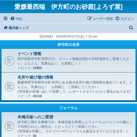
愛媛最西端 伊方町のお砂庭[よろず屋]
FAQ
ユーザー登録
ログイン
検
掲示板トップ
索
現在時刻 - 2026年8月07日(金) 7:50 pm
伊方町の名所
イベント情報
西宇和郡伊方町 町内での、イベント情報(内容)や日時/場所をご投稿くださ
い。どんどん、気兼ねなく、お気軽に！！
トピック:
19950
名所や遊び場の情報
愛媛県西宇和郡伊方町 町内にある観光名所や遊び場情報を集めています。ど
んどん、気兼ねなく、お気軽に、ご投稿してください。
(管理者が現場へ赴いて視察して、レポートさせていただく場合があります)
トピック:
43118
フォーラム
本掲示板へのご要望
伊方町に関する事柄での、本掲示板を利用したフォーラム/トピックの場とし
て利用されたい場合は、トピックにてご投稿ください。
(管理者が判断し、カテゴリーやフォーラムを新設させていただきます。)
トピック:
30