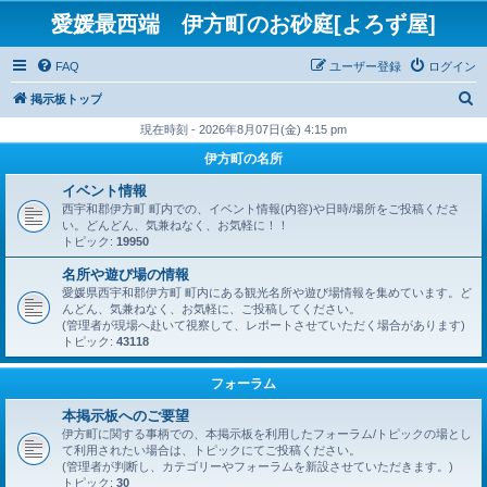
愛媛最西端 伊方町のお砂庭[よろず屋]
FAQ
ユーザー登録
ログイン
検
掲示板トップ
索
現在時刻 - 2026年8月07日(金) 4:15 pm
伊方町の名所
イベント情報
西宇和郡伊方町 町内での、イベント情報(内容)や日時/場所をご投稿くださ
い。どんどん、気兼ねなく、お気軽に！！
トピック:
19950
名所や遊び場の情報
愛媛県西宇和郡伊方町 町内にある観光名所や遊び場情報を集めています。ど
んどん、気兼ねなく、お気軽に、ご投稿してください。
(管理者が現場へ赴いて視察して、レポートさせていただく場合があります)
トピック:
43118
フォーラム
本掲示板へのご要望
伊方町に関する事柄での、本掲示板を利用したフォーラム/トピックの場とし
て利用されたい場合は、トピックにてご投稿ください。
(管理者が判断し、カテゴリーやフォーラムを新設させていただきます。)
トピック:
30