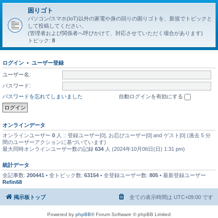
困りゴト
パソコン/スマホ(IoT)以外の家電や身の回りの困りゴトを、新規でトピックと
して投稿してください。
(管理者および関係者へ呼びかけて、対応させていただく場合があります)
トピック:
8
ログイン
•
ユーザー登録
ユーザー名:
パスワード:
パスワードを忘れてしまいました
自動ログインを有効にする
オンラインデータ
オンラインユーザー
0
人 :: 登録ユーザー[0], お忍びユーザー[0] and ゲスト[0] (過去 5 分
間のユーザーアクションに基づいています)
最大同時オンラインユーザー数の記録
634
人 (2024年10月06日(日) 1:31 pm)
統計データ
全記事数:
200441
• 全トピック数:
63154
• 全登録ユーザー数:
805
• 最新登録ユーザー
Refin68
掲示板トップ
全ての表示時間は
UTC+09:00
です
Powered by
phpBB
® Forum Software © phpBB Limited