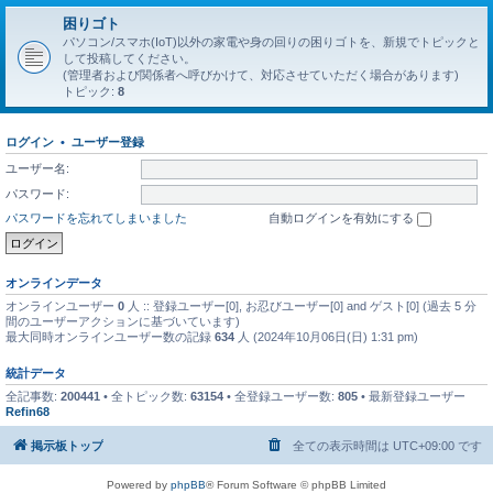
困りゴト
パソコン/スマホ(IoT)以外の家電や身の回りの困りゴトを、新規でトピックと
して投稿してください。
(管理者および関係者へ呼びかけて、対応させていただく場合があります)
トピック:
8
ログイン
•
ユーザー登録
ユーザー名:
パスワード:
パスワードを忘れてしまいました
自動ログインを有効にする
オンラインデータ
オンラインユーザー
0
人 :: 登録ユーザー[0], お忍びユーザー[0] and ゲスト[0] (過去 5 分
間のユーザーアクションに基づいています)
最大同時オンラインユーザー数の記録
634
人 (2024年10月06日(日) 1:31 pm)
統計データ
全記事数:
200441
• 全トピック数:
63154
• 全登録ユーザー数:
805
• 最新登録ユーザー
Refin68
掲示板トップ
全ての表示時間は
UTC+09:00
です
Powered by
phpBB
® Forum Software © phpBB Limited