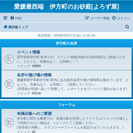
愛媛最西端 伊方町のお砂庭[よろず屋]
FAQ
ユーザー登録
ログイン
検
掲示板トップ
索
現在時刻 - 2026年8月07日(金) 11:00 am
伊方町の名所
イベント情報
西宇和郡伊方町 町内での、イベント情報(内容)や日時/場所をご投稿くださ
い。どんどん、気兼ねなく、お気軽に！！
トピック:
19950
名所や遊び場の情報
愛媛県西宇和郡伊方町 町内にある観光名所や遊び場情報を集めています。ど
んどん、気兼ねなく、お気軽に、ご投稿してください。
(管理者が現場へ赴いて視察して、レポートさせていただく場合があります)
トピック:
43118
フォーラム
本掲示板へのご要望
伊方町に関する事柄での、本掲示板を利用したフォーラム/トピックの場とし
て利用されたい場合は、トピックにてご投稿ください。
(管理者が判断し、カテゴリーやフォーラムを新設させていただきます。)
トピック:
30