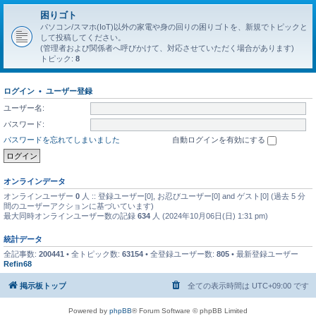
困りゴト
パソコン/スマホ(IoT)以外の家電や身の回りの困りゴトを、新規でトピックと
して投稿してください。
(管理者および関係者へ呼びかけて、対応させていただく場合があります)
トピック:
8
ログイン
•
ユーザー登録
ユーザー名:
パスワード:
パスワードを忘れてしまいました
自動ログインを有効にする
オンラインデータ
オンラインユーザー
0
人 :: 登録ユーザー[0], お忍びユーザー[0] and ゲスト[0] (過去 5 分
間のユーザーアクションに基づいています)
最大同時オンラインユーザー数の記録
634
人 (2024年10月06日(日) 1:31 pm)
統計データ
全記事数:
200441
• 全トピック数:
63154
• 全登録ユーザー数:
805
• 最新登録ユーザー
Refin68
掲示板トップ
全ての表示時間は
UTC+09:00
です
Powered by
phpBB
® Forum Software © phpBB Limited