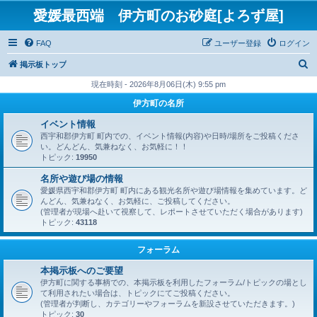
愛媛最西端 伊方町のお砂庭[よろず屋]
FAQ
ユーザー登録
ログイン
検
掲示板トップ
索
現在時刻 - 2026年8月06日(木) 9:55 pm
伊方町の名所
イベント情報
西宇和郡伊方町 町内での、イベント情報(内容)や日時/場所をご投稿くださ
い。どんどん、気兼ねなく、お気軽に！！
トピック:
19950
名所や遊び場の情報
愛媛県西宇和郡伊方町 町内にある観光名所や遊び場情報を集めています。ど
んどん、気兼ねなく、お気軽に、ご投稿してください。
(管理者が現場へ赴いて視察して、レポートさせていただく場合があります)
トピック:
43118
フォーラム
本掲示板へのご要望
伊方町に関する事柄での、本掲示板を利用したフォーラム/トピックの場とし
て利用されたい場合は、トピックにてご投稿ください。
(管理者が判断し、カテゴリーやフォーラムを新設させていただきます。)
トピック:
30