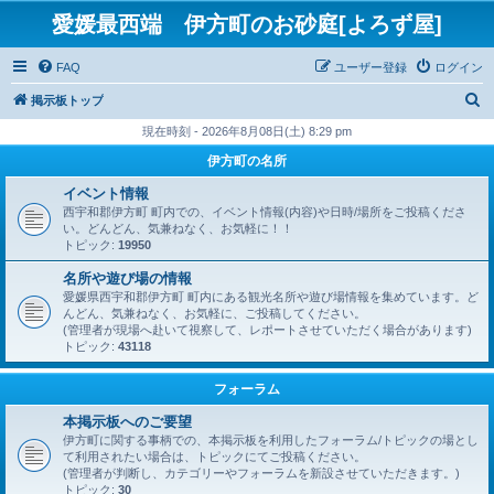
愛媛最西端 伊方町のお砂庭[よろず屋]
FAQ
ユーザー登録
ログイン
検
掲示板トップ
索
現在時刻 - 2026年8月08日(土) 8:29 pm
伊方町の名所
イベント情報
西宇和郡伊方町 町内での、イベント情報(内容)や日時/場所をご投稿くださ
い。どんどん、気兼ねなく、お気軽に！！
トピック:
19950
名所や遊び場の情報
愛媛県西宇和郡伊方町 町内にある観光名所や遊び場情報を集めています。ど
んどん、気兼ねなく、お気軽に、ご投稿してください。
(管理者が現場へ赴いて視察して、レポートさせていただく場合があります)
トピック:
43118
フォーラム
本掲示板へのご要望
伊方町に関する事柄での、本掲示板を利用したフォーラム/トピックの場とし
て利用されたい場合は、トピックにてご投稿ください。
(管理者が判断し、カテゴリーやフォーラムを新設させていただきます。)
トピック:
30