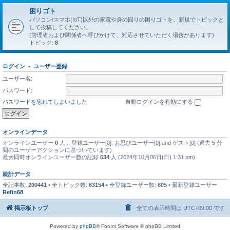
困りゴト
パソコン/スマホ(IoT)以外の家電や身の回りの困りゴトを、新規でトピックと
して投稿してください。
(管理者および関係者へ呼びかけて、対応させていただく場合があります)
トピック:
8
ログイン
•
ユーザー登録
ユーザー名:
パスワード:
パスワードを忘れてしまいました
自動ログインを有効にする
オンラインデータ
オンラインユーザー
0
人 :: 登録ユーザー[0], お忍びユーザー[0] and ゲスト[0] (過去 5 分
間のユーザーアクションに基づいています)
最大同時オンラインユーザー数の記録
634
人 (2024年10月06日(日) 1:31 pm)
統計データ
全記事数:
200441
• 全トピック数:
63154
• 全登録ユーザー数:
805
• 最新登録ユーザー
Refin68
掲示板トップ
全ての表示時間は
UTC+09:00
です
Powered by
phpBB
® Forum Software © phpBB Limited