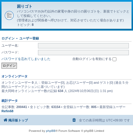
困りゴト
パソコン/スマホ(IoT)以外の家電や身の回りの困りゴトを、新規でトピックと
して投稿してください。
(管理者および関係者へ呼びかけて、対応させていただく場合があります)
トピック:
8
ログイン
•
ユーザー登録
ユーザー名:
パスワード:
パスワードを忘れてしまいました
自動ログインを有効にする
オンラインデータ
オンラインユーザー
0
人 :: 登録ユーザー[0], お忍びユーザー[0] and ゲスト[0] (過去 5 分
間のユーザーアクションに基づいています)
最大同時オンラインユーザー数の記録
634
人 (2024年10月06日(日) 1:31 pm)
統計データ
全記事数:
200441
• 全トピック数:
63154
• 全登録ユーザー数:
805
• 最新登録ユーザー
Refin68
掲示板トップ
全ての表示時間は
UTC+09:00
です
Powered by
phpBB
® Forum Software © phpBB Limited