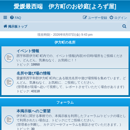
愛媛最西端 伊方町のお砂庭[よろず屋]
FAQ
ユーザー登録
ログイン
検
掲示板トップ
索
現在時刻 - 2026年8月07日(金) 9:43 pm
伊方町の名所
イベント情報
西宇和郡伊方町 町内での、イベント情報(内容)や日時/場所をご投稿くださ
い。どんどん、気兼ねなく、お気軽に！！
トピック:
19950
名所や遊び場の情報
愛媛県西宇和郡伊方町 町内にある観光名所や遊び場情報を集めています。ど
んどん、気兼ねなく、お気軽に、ご投稿してください。
(管理者が現場へ赴いて視察して、レポートさせていただく場合があります)
トピック:
43118
フォーラム
本掲示板へのご要望
伊方町に関する事柄での、本掲示板を利用したフォーラム/トピックの場とし
て利用されたい場合は、トピックにてご投稿ください。
(管理者が判断し、カテゴリーやフォーラムを新設させていただきます。)
トピック:
30