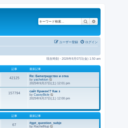
検索
詳細検索
ユーザー登録
ログイン
現在時刻 - 2026年8月07日(金) 1:50 am
記事
最新記事
Re: Бипатридство и отка
42125
by
yachekton
最
2025年9月27日(土) 12:01 pm
新
記
сайт Кракен!? Как з
事
157794
by
CaseyBicle
最
2025年9月27日(土) 12:00 pm
新
記
事
記事
最新記事
#gpt_question_subje
67
by
RachelNup
最