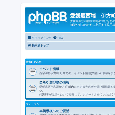
愛媛最西端 伊方町
愛媛県西宇和郡伊方町の遊びなどの
相談や解決のために利用する掲示板
クイックリンク
FAQ
掲示板トップ
伊方町の名所
イベント情報
西宇和郡伊方町 町内での、イベント情報(内容)や日時/場
名所や遊び場の情報
愛媛県西宇和郡伊方町 町内にある観光名所や遊び場情報を
い。
(管理者が現場へ赴いて視察して、レポートさせていただく
フォーラム
本掲示板へのご要望