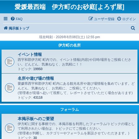
愛媛最西端 伊方町のお砂庭[よろず屋]
FAQ
ユーザー登録
ログイン
検
掲示板トップ
索
現在時刻 - 2026年8月08日(土) 12:55 pm
伊方町の名所
イベント情報
西宇和郡伊方町 町内での、イベント情報(内容)や日時/場所をご投稿くださ
い。どんどん、気兼ねなく、お気軽に！！
トピック:
19950
名所や遊び場の情報
愛媛県西宇和郡伊方町 町内にある観光名所や遊び場情報を集めています。ど
んどん、気兼ねなく、お気軽に、ご投稿してください。
(管理者が現場へ赴いて視察して、レポートさせていただく場合があります)
トピック:
43118
フォーラム
本掲示板へのご要望
伊方町に関する事柄での、本掲示板を利用したフォーラム/トピックの場とし
て利用されたい場合は、トピックにてご投稿ください。
(管理者が判断し、カテゴリーやフォーラムを新設させていただきます。)
トピック:
30