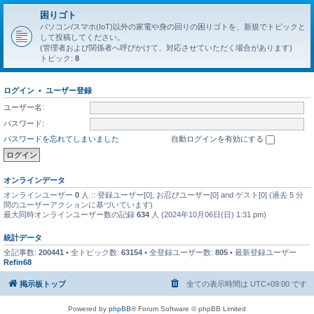
困りゴト
パソコン/スマホ(IoT)以外の家電や身の回りの困りゴトを、新規でトピックと
して投稿してください。
(管理者および関係者へ呼びかけて、対応させていただく場合があります)
トピック:
8
ログイン
•
ユーザー登録
ユーザー名:
パスワード:
パスワードを忘れてしまいました
自動ログインを有効にする
オンラインデータ
オンラインユーザー
0
人 :: 登録ユーザー[0], お忍びユーザー[0] and ゲスト[0] (過去 5 分
間のユーザーアクションに基づいています)
最大同時オンラインユーザー数の記録
634
人 (2024年10月06日(日) 1:31 pm)
統計データ
全記事数:
200441
• 全トピック数:
63154
• 全登録ユーザー数:
805
• 最新登録ユーザー
Refin68
掲示板トップ
全ての表示時間は
UTC+09:00
です
Powered by
phpBB
® Forum Software © phpBB Limited