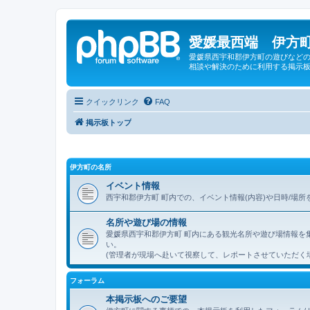
愛媛最西端 伊方町
愛媛県西宇和郡伊方町の遊びなどの
相談や解決のために利用する掲示板
クイックリンク
FAQ
掲示板トップ
伊方町の名所
イベント情報
西宇和郡伊方町 町内での、イベント情報(内容)や日時/場
名所や遊び場の情報
愛媛県西宇和郡伊方町 町内にある観光名所や遊び場情報を
い。
(管理者が現場へ赴いて視察して、レポートさせていただく
フォーラム
本掲示板へのご要望