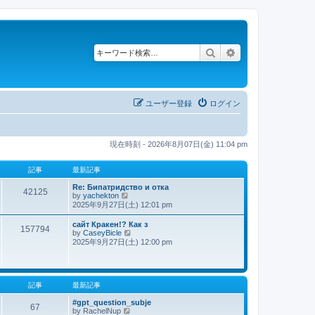
検索
詳細検索
ユーザー登録
ログイン
現在時刻 - 2026年8月07日(金) 11:04 pm
記事
最新記事
Re: Бипатридство и отка
42125
by
yachekton
最
2025年9月27日(土) 12:01 pm
新
記
сайт Кракен!? Как з
事
157794
by
CaseyBicle
最
2025年9月27日(土) 12:00 pm
新
記
事
記事
最新記事
#gpt_question_subje
67
by
RachelNup
最