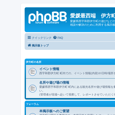
愛媛最西端 伊方町
愛媛県西宇和郡伊方町の遊びなどの
相談や解決のために利用する掲示板
クイックリンク
FAQ
掲示板トップ
伊方町の名所
イベント情報
西宇和郡伊方町 町内での、イベント情報(内容)や日時/場
名所や遊び場の情報
愛媛県西宇和郡伊方町 町内にある観光名所や遊び場情報を
い。
(管理者が現場へ赴いて視察して、レポートさせていただく
フォーラム
本掲示板へのご要望