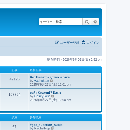
検索
詳細検索
ユーザー登録
ログイン
現在時刻 - 2026年8月09日(日) 2:52 pm
記事
最新記事
Re: Бипатридство и отка
42125
by
yachekton
最
2025年9月27日(土) 12:01 pm
新
記
сайт Кракен!? Как з
事
157794
by
CaseyBicle
最
2025年9月27日(土) 12:00 pm
新
記
事
記事
最新記事
#gpt_question_subje
67
by
RachelNup
最