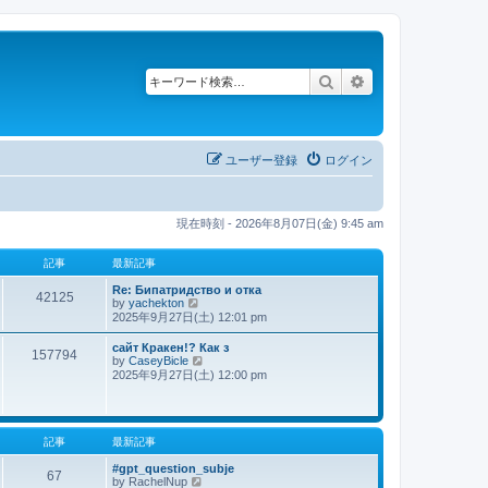
検索
詳細検索
ユーザー登録
ログイン
現在時刻 - 2026年8月07日(金) 9:45 am
記事
最新記事
Re: Бипатридство и отка
42125
by
yachekton
最
2025年9月27日(土) 12:01 pm
新
記
сайт Кракен!? Как з
事
157794
by
CaseyBicle
最
2025年9月27日(土) 12:00 pm
新
記
事
記事
最新記事
#gpt_question_subje
67
by
RachelNup
最