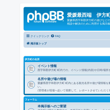
愛媛最西端 伊方町
愛媛県西宇和郡伊方町の遊びなどの
相談や解決のために利用する掲示板
クイックリンク
FAQ
掲示板トップ
伊方町の名所
イベント情報
西宇和郡伊方町 町内での、イベント情報(内容)や日時/場
名所や遊び場の情報
愛媛県西宇和郡伊方町 町内にある観光名所や遊び場情報を
い。
(管理者が現場へ赴いて視察して、レポートさせていただく
フォーラム
本掲示板へのご要望