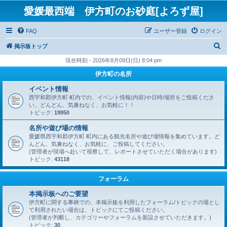
愛媛最西端 伊方町のお砂庭[よろず屋]
FAQ
ユーザー登録
ログイン
検
掲示板トップ
索
現在時刻 - 2026年8月09日(日) 8:04 pm
伊方町の名所
イベント情報
西宇和郡伊方町 町内での、イベント情報(内容)や日時/場所をご投稿くださ
い。どんどん、気兼ねなく、お気軽に！！
トピック:
19950
名所や遊び場の情報
愛媛県西宇和郡伊方町 町内にある観光名所や遊び場情報を集めています。ど
んどん、気兼ねなく、お気軽に、ご投稿してください。
(管理者が現場へ赴いて視察して、レポートさせていただく場合があります)
トピック:
43118
フォーラム
本掲示板へのご要望
伊方町に関する事柄での、本掲示板を利用したフォーラム/トピックの場とし
て利用されたい場合は、トピックにてご投稿ください。
(管理者が判断し、カテゴリーやフォーラムを新設させていただきます。)
トピック:
30