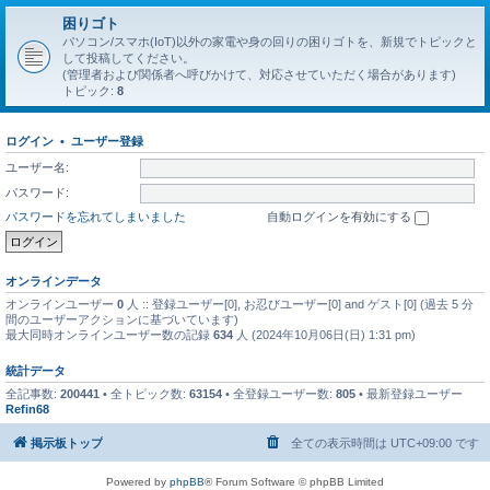
困りゴト
パソコン/スマホ(IoT)以外の家電や身の回りの困りゴトを、新規でトピックと
して投稿してください。
(管理者および関係者へ呼びかけて、対応させていただく場合があります)
トピック:
8
ログイン
•
ユーザー登録
ユーザー名:
パスワード:
パスワードを忘れてしまいました
自動ログインを有効にする
オンラインデータ
オンラインユーザー
0
人 :: 登録ユーザー[0], お忍びユーザー[0] and ゲスト[0] (過去 5 分
間のユーザーアクションに基づいています)
最大同時オンラインユーザー数の記録
634
人 (2024年10月06日(日) 1:31 pm)
統計データ
全記事数:
200441
• 全トピック数:
63154
• 全登録ユーザー数:
805
• 最新登録ユーザー
Refin68
掲示板トップ
全ての表示時間は
UTC+09:00
です
Powered by
phpBB
® Forum Software © phpBB Limited