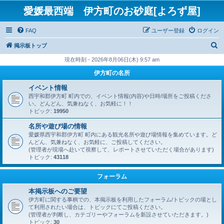
愛媛最西端 伊方町のお砂庭[よろず屋]
FAQ
ユーザー登録
ログイン
検
掲示板トップ
索
現在時刻 - 2026年8月06日(木) 9:57 am
伊方町の名所
イベント情報
西宇和郡伊方町 町内での、イベント情報(内容)や日時/場所をご投稿くださ
い。どんどん、気兼ねなく、お気軽に！！
トピック:
19950
名所や遊び場の情報
愛媛県西宇和郡伊方町 町内にある観光名所や遊び場情報を集めています。ど
んどん、気兼ねなく、お気軽に、ご投稿してください。
(管理者が現場へ赴いて視察して、レポートさせていただく場合があります)
トピック:
43118
フォーラム
本掲示板へのご要望
伊方町に関する事柄での、本掲示板を利用したフォーラム/トピックの場とし
て利用されたい場合は、トピックにてご投稿ください。
(管理者が判断し、カテゴリーやフォーラムを新設させていただきます。)
トピック:
30