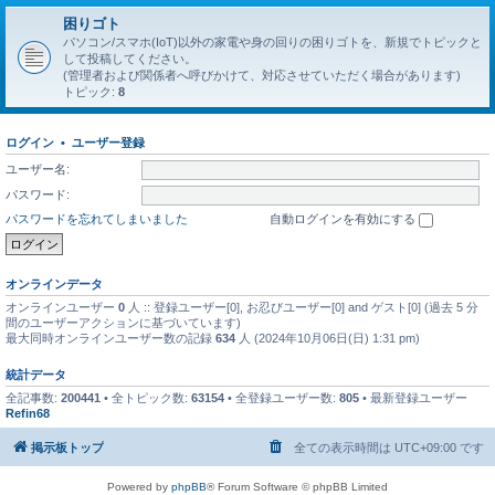
困りゴト
パソコン/スマホ(IoT)以外の家電や身の回りの困りゴトを、新規でトピックと
して投稿してください。
(管理者および関係者へ呼びかけて、対応させていただく場合があります)
トピック:
8
ログイン
•
ユーザー登録
ユーザー名:
パスワード:
パスワードを忘れてしまいました
自動ログインを有効にする
オンラインデータ
オンラインユーザー
0
人 :: 登録ユーザー[0], お忍びユーザー[0] and ゲスト[0] (過去 5 分
間のユーザーアクションに基づいています)
最大同時オンラインユーザー数の記録
634
人 (2024年10月06日(日) 1:31 pm)
統計データ
全記事数:
200441
• 全トピック数:
63154
• 全登録ユーザー数:
805
• 最新登録ユーザー
Refin68
掲示板トップ
全ての表示時間は
UTC+09:00
です
Powered by
phpBB
® Forum Software © phpBB Limited