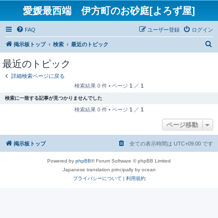
愛媛最西端 伊方町のお砂庭[よろず屋]
FAQ
ユーザー登録
ログイン
検
掲示板トップ
検索
最近のトピック
索
最近のトピック
詳細検索ページに戻る
検索結果 0 件 • ページ
1
／
1
検索に一致する記事が見つかりませんでした
検索結果 0 件 • ページ
1
／
1
ページ移動
掲示板トップ
全ての表示時間は
UTC+09:00
です
Powered by
phpBB
® Forum Software © phpBB Limited
Japanese translation principally by ocean
プライバシーについて
|
利用規約