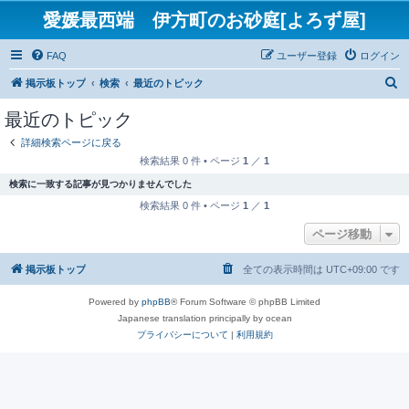
愛媛最西端 伊方町のお砂庭[よろず屋]
FAQ
ユーザー登録
ログイン
検
掲示板トップ
検索
最近のトピック
索
最近のトピック
詳細検索ページに戻る
検索結果 0 件 • ページ
1
／
1
検索に一致する記事が見つかりませんでした
検索結果 0 件 • ページ
1
／
1
ページ移動
掲示板トップ
全ての表示時間は
UTC+09:00
です
Powered by
phpBB
® Forum Software © phpBB Limited
Japanese translation principally by ocean
プライバシーについて
|
利用規約