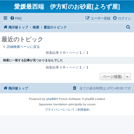
愛媛最西端 伊方町のお砂庭[よろず屋]
FAQ
ユーザー登録
ログイン
検
掲示板トップ
検索
最近のトピック
索
最近のトピック
詳細検索ページに戻る
検索結果 0 件 • ページ
1
／
1
検索に一致する記事が見つかりませんでした
検索結果 0 件 • ページ
1
／
1
ページ移動
掲示板トップ
全ての表示時間は
UTC+09:00
です
Powered by
phpBB
® Forum Software © phpBB Limited
Japanese translation principally by ocean
プライバシーについて
|
利用規約