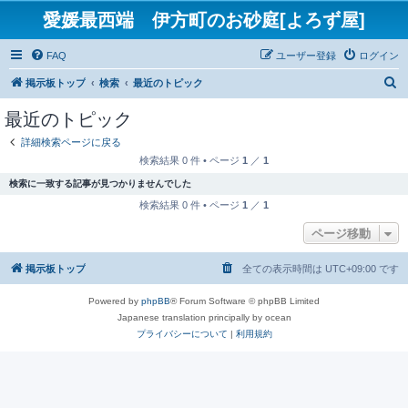
愛媛最西端 伊方町のお砂庭[よろず屋]
FAQ
ユーザー登録
ログイン
検
掲示板トップ
検索
最近のトピック
索
最近のトピック
詳細検索ページに戻る
検索結果 0 件 • ページ
1
／
1
検索に一致する記事が見つかりませんでした
検索結果 0 件 • ページ
1
／
1
ページ移動
掲示板トップ
全ての表示時間は
UTC+09:00
です
Powered by
phpBB
® Forum Software © phpBB Limited
Japanese translation principally by ocean
プライバシーについて
|
利用規約