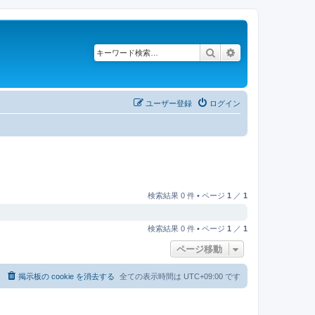
検索
詳細検索
ユーザー登録
ログイン
検索結果 0 件 • ページ
1
／
1
検索結果 0 件 • ページ
1
／
1
ページ移動
掲示板の cookie を消去する
全ての表示時間は
UTC+09:00
です