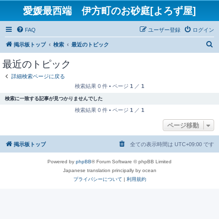
愛媛最西端 伊方町のお砂庭[よろず屋]
FAQ
ユーザー登録
ログイン
検
掲示板トップ
検索
最近のトピック
索
最近のトピック
詳細検索ページに戻る
検索結果 0 件 • ページ
1
／
1
検索に一致する記事が見つかりませんでした
検索結果 0 件 • ページ
1
／
1
ページ移動
掲示板トップ
全ての表示時間は
UTC+09:00
です
Powered by
phpBB
® Forum Software © phpBB Limited
Japanese translation principally by ocean
プライバシーについて
|
利用規約